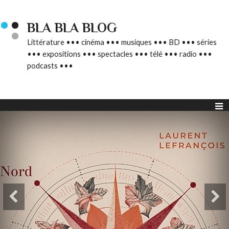
BLA BLA BLOG
Littérature ••• cinéma ••• musiques ••• BD ••• séries
••• expositions ••• spectacles ••• télé ••• radio •••
podcasts •••