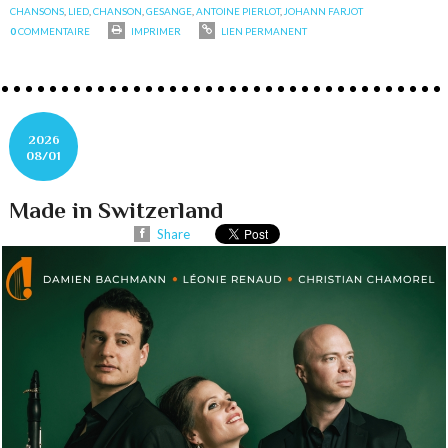
CHANSONS
,
LIED
,
CHANSON
,
GESANGE
,
ANTOINE PIERLOT
,
JOHANN FARJOT
0
COMMENTAIRE
IMPRIMER
LIEN PERMANENT
2026
08/01
Made in Switzerland
Share