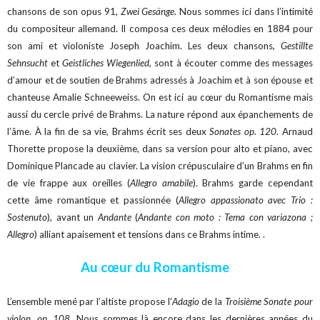
chansons de son opus 91,
Zwei Gesänge
. Nous sommes ici dans l’intimité
du compositeur allemand. Il composa ces deux mélodies en 1884 pour
son ami et violoniste Joseph Joachim. Les deux chansons,
Gestillte
Sehnsucht
et
Geistliches Wiegenlied
, sont à écouter comme des messages
d’amour et de soutien de Brahms adressés à Joachim et à son épouse et
chanteuse Amalie Schneeweiss. On est ici au cœur du Romantisme mais
aussi du cercle privé de Brahms. La nature répond aux épanchements de
l’âme. À la fin de sa vie, Brahms écrit ses deux
Sonates op. 120
. Arnaud
Thorette propose la deuxième, dans sa version pour alto et piano, avec
Dominique Plancade au clavier. La vision crépusculaire d’un Brahms en fin
de vie frappe aux oreilles (
Allegro amabile
). Brahms garde cependant
cette âme romantique et passionnée (
Allegro appassionato avec Trio :
Sostenuto
), avant un
Andante
(
Andante con moto : Tema con variazona ;
Allegro
) alliant apaisement et tensions dans ce Brahms intime. .
Au cœur du Romantisme
L’ensemble mené par l’altiste propose l’
Adagio
de la
Troisième Sonate pour
violon, op. 108
. Nous sommes là encore dans les dernières années du