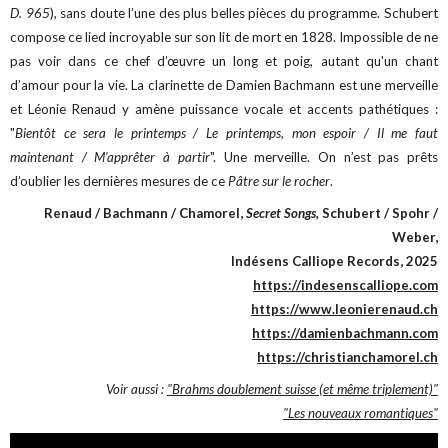
D. 965
), sans doute l’une des plus belles pièces du programme. Schubert
compose ce lied incroyable sur son lit de mort en 1828. Impossible de ne
pas voir dans ce chef d’œuvre un long et poig, autant qu'un chant
d’amour pour la vie. La clarinette de Damien Bachmann est une merveille
et Léonie Renaud y amène puissance vocale et accents pathétiques :
"
Bientôt ce sera le printemps / Le printemps, mon espoir / Il me faut
maintenant / M'apprêter à partir
". Une merveille. On n’est pas prêts
d’oublier les dernières mesures de ce
Pâtre sur le rocher
.
Renaud / Bachmann / Chamorel,
Secret Songs,
Schubert / Spohr /
Weber,
Indésens Calliope Records, 2025
https://indesenscalliope.com
https://www.leonierenaud.ch
https://damienbachmann.com
https://christianchamorel.ch
Voir aussi :
"Brahms doublement suisse (et même triplement)"
"Les nouveaux romantiques"