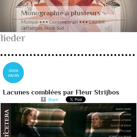
Romance en musique
Musique ••• Contemporain ••• Nathan
Henninger, Romanza pour cordes
lieder
2026
28/05
Lacunes comblées par Fleur Strijbos
Share