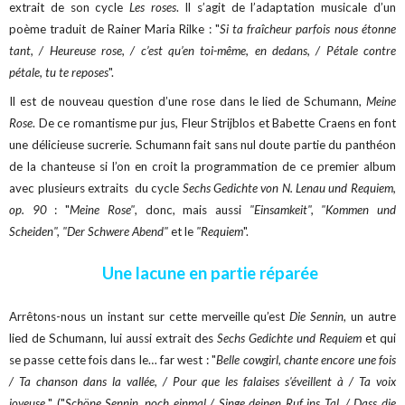
extrait de son cycle
Les roses
. Il s’agit de l’adaptation musicale d’un
poème traduit de Rainer Maria Rilke : "
Si ta fraîcheur parfois nous étonne
tant, / Heureuse rose, / c’est qu’en toi-même, en dedans, / Pétale contre
pétale, tu te reposes
".
Il est de nouveau question d’une rose dans le lied de Schumann,
Meine
Rose
. De ce romantisme pur jus, Fleur Strijblos et Babette Craens en font
une délicieuse sucrerie. Schumann fait sans nul doute partie du panthéon
de la chanteuse si l’on en croit la programmation de ce premier album
avec plusieurs extraits du cycle
Sechs Gedichte von N. Lenau und Requiem,
op. 90
: "
Meine Rose"
, donc, mais aussi
"Einsamkeit", "Kommen und
Scheiden", "Der Schwere Abend"
et le
"Requiem
".
Une lacune en partie réparée
Arrêtons-nous un instant sur cette merveille qu’est
Die Sennin
, un autre
lied de Schumann, lui aussi extrait des
Sechs Gedichte und Requiem
et qui
se passe cette fois dans le… far west : "
Belle cowgirl, chante encore une fois
/ Ta chanson dans la vallée, / Pour que les falaises s'éveillent à / Ta voix
joyeuse.
" ("
Schöne Sennin, noch einmal / Singe deinen Ruf ins Tal, / Dass die