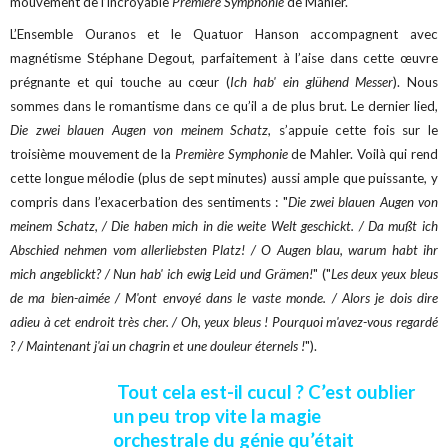
mouvement de l’incroyable
Première Symphonie
de Mahler.
L’Ensemble Ouranos et le Quatuor Hanson accompagnent avec
magnétisme Stéphane Degout, parfaitement à l’aise dans cette œuvre
prégnante et qui touche au cœur (
Ich hab' ein glühend Messer
). Nous
sommes dans le romantisme dans ce qu’il a de plus brut. Le dernier lied,
Die zwei blauen Augen von meinem Schatz
, s’appuie cette fois sur le
troisième mouvement de la
Première Symphonie
de Mahler. Voilà qui rend
cette longue mélodie (plus de sept minutes) aussi ample que puissante, y
compris dans l’exacerbation des sentiments : "
Die zwei blauen Augen von
meinem Schatz, / Die haben mich in die weite Welt geschickt. / Da mußt ich
Abschied nehmen vom allerliebsten Platz! / O Augen blau, warum habt ihr
mich angeblickt? / Nun hab' ich ewig Leid und Grämen!
" ("
Les deux yeux bleus
de ma bien-aimée / M'ont envoyé dans le vaste monde. / Alors je dois dire
adieu à cet endroit très cher. / Oh, yeux bleus ! Pourquoi m'avez-vous regardé
? / Maintenant j'ai un chagrin et une douleur éternels !
").
Tout cela est-il cucul ? C’est oublier
un peu trop vite la magie
orchestrale du génie qu’était