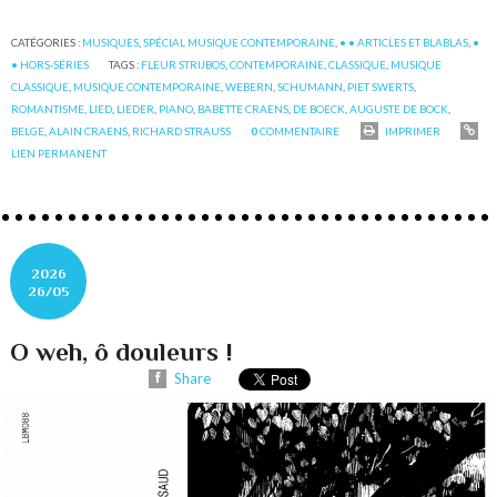
CATÉGORIES :
MUSIQUES
,
SPÉCIAL MUSIQUE CONTEMPORAINE
,
• • ARTICLES ET BLABLAS
,
•
• HORS-SÉRIES
TAGS :
FLEUR STRIJBOS
,
CONTEMPORAINE
,
CLASSIQUE
,
MUSIQUE
CLASSIQUE
,
MUSIQUE CONTEMPORAINE
,
WEBERN
,
SCHUMANN
,
PIET SWERTS
,
ROMANTISME
,
LIED
,
LIEDER
,
PIANO
,
BABETTE CRAENS
,
DE BOECK
,
AUGUSTE DE BOCK
,
BELGE
,
ALAIN CRAENS
,
RICHARD STRAUSS
0
COMMENTAIRE
IMPRIMER
LIEN PERMANENT
2026
26/05
O weh, ô douleurs !
Share