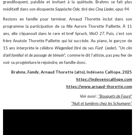
grandiloquent, paisible et invitant à la quiétude. Brahms se fait plus
méditatif dans son éloquente
Sappische Ode,
tiré des
Cinq Lieder, opus 94
.
Restons en famille pour terminer. Arnaud Thorette inclut dans son
programme la participation de sa fille Aurore Thorette Paillette. À 11
ans, elle s’épanouit dans le rare et bref
Spruch, WoO 27
. Puis, c’est son
frère Anatole Thorette Paillette qui lui succède. Au piano, le garçon de
15 ans interprète le célèbre
Wiegenlied
(tiré de ses
Fünf Lieder
). "
Un clin
d’œil familial et de passage de témoin
", comme le dit l’altiste, pas peu fier de
voir sa progéniture le rejoindre, en famille donc.
Brahms,
Family
, Arnaud Thorette (alto), Indésens Calliope, 2025
https://indesenscalliope.com
https://www.arnaud-thorette.com
Voir aussi :
"Bouquets de Fauré"
"Nuit et lumières chez les Schumann"