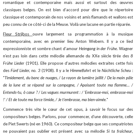
romantique et contemporaine mais aussi et surtout des œuvres
classiques belges. On est bien d’accord pour dire que le répertoire
classique et contemporain de nos voisins et amis flamands et wallons est
peu connu de ce côté-ci de la Meuse. Voilà une lacune en partie réparée.
Fleur Strijbos
ouvre largement sa programmation à la musique
contemporaine, avec en premier lieu Anton Webern. Il y a ce lied
expressionniste et sombre chant d’amour
Heimgang in der Frühe
. Wagner
n’est pas loin dans cette mélodie allemande du XXe siècle tirée des
8
Frühe Lieder
(1901). Elle propose d’autres mélodies extraites cette fois
des
Fünf Lieder, no. 3
(1908). Il y a le
Himmelfahrt
et le
Nächtliche Scheu
:
"
Timidement, du banc de nuages, / Le rayon de lumière jaillit / De la main pâle
de la lune et se répand sur la campagne, / Apaisant toute ma flamme… /
Entends-tu, ô cœur ? / Les vagues murmurent : / 'Embrasse-moi, embrasse-moi
!' / Et de toute ma force timide, / Je t'embrasse, ma bien-aimée.
"
Commence très vite le cœur de cet opus, à savoir le focus sur des
compositeurs belges. Parlons, pour commencer, d’une découverte, celle
de Piet Swerts (né en 1960). Ce compositeur belge que ses compatriotes
ne pouvaient pas oublier est présent avec sa mélodie
Si ta fraîcheur
,