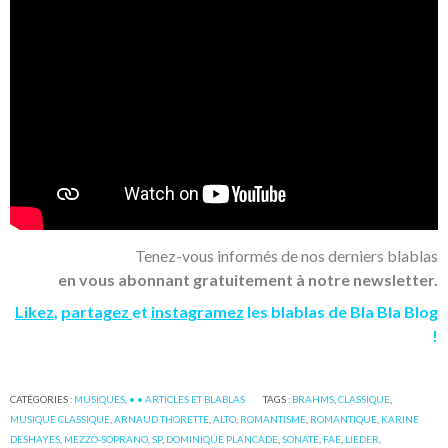
Tenez-vous informés de nos derniers blablas
en vous abonnant gratuitement à notre newsletter.
Likez
,
partagez
et
instagramez
les blablas de Bla Bla Blog
!
CATÉGORIES :
MUSIQUES
,
• • ARTICLES ET BLABLAS
TAGS :
BRAHMS
,
CLASSIQUE
,
MUSIQUE CLASSIQUE
,
ARNAUD THORETTE
,
ALTO
,
ROMANTISME
,
ROMANTIQUE
,
KARINE
DESHAYES
,
MEZZO-SOPRANO
,
SP
,
DOMINIQUE PLANCADE
,
SONATE
,
FAE
,
LIEDER
,