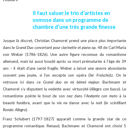
Il faut saluer le trio d’artistes en
osmose dans un programme de
chambre d’une très grande finesse
Jusque là discret, Christian Chamorel prend une place plus importante
dans le
Grand Duo concertant pour clarinette et piano op. 48
de Carl Maria
von Weber (1786-1826). Une autre figure reconnue du romantisme
allemand, mais lui aussi boudé après sa mort prématurée à l’âge de 39
ans – il était d’une santé fragile. Weber a laissé une œuvre abondante
souvent peu jouée, si l’on excepte son opéra
Der Freischütz
. On le
retrouve ici dans ce
Grand duo en mi bémol majeur
. Bachmann et
Chamorel s’y disputent la vedette avec virtuosité (
Allegro con fuoco
). Le
romantisme pointe le bout de son nez dans l’
Andante con moto
à la
beauté funèbre, avant que la vie ne danse avec la nuit (le scintillant
Rondo: Allegro
).
Franz Schubert (1797-1827) apparaît comme la grande star de ce
programme romantique. Renaud, Bachmann et Chamorel ont choisi 5