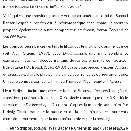
from Felsensprache / Deinem hellen Ruf erwache
").
Voilà qui est une transition parfaite vers un air américain, celui de Samuel
Barber. L’esprit européen est là, néoromantique et touchant. La soprano
propose également un autre compositeur américain, Aaron Copland et
son
Old Poem
.
Les compositeurs belges restent le fil conducteur du programme, que ce
soit Alain Craens (1957), avec
Droomballade,
une page sombre et
expressionniste. On découvrira sans doute également le compositeur
belge August De Boeck (1865-1937) et ses deux pièces,
Frissons de fleurs
et
Crépuscule,
dans le plus pur style musique française et néoromantique.
Un jeune compositeur est enfin mis à l’honneur, Noah Senden (
Il pleure
).
Fleur Strijbos inclut une pièce de Richard Strauss. Compositeur génial,
transition quasi parfaite entre le XIXe siècle romantique et le XXe siècle
turbulent. Le
Die Nacht op. 10
, composé après la mort de son ami poète
Ludwig Thuile, parle de la nature et de la nuit, miroirs des tourments
d’une âme tourmentée par la mort inéluctable et par la nostalgie.
Fleur Strijbos,
Lacunes
, avec Babette Craens (piano), Etcetera2026