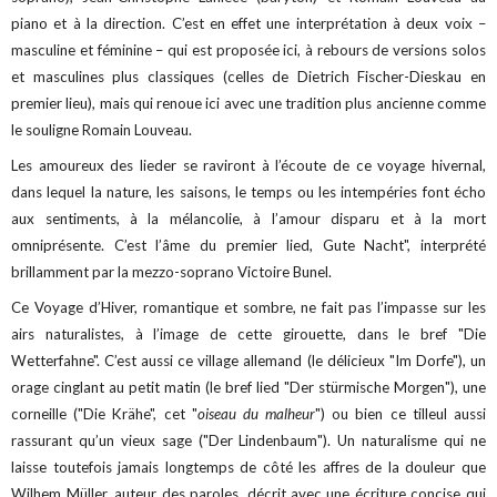
piano et à la direction. C’est en effet une interprétation à deux voix –
masculine et féminine – qui est proposée ici, à rebours de versions solos
et masculines plus classiques (celles de Dietrich Fischer-Dieskau en
premier lieu), mais qui renoue ici avec une tradition plus ancienne comme
le souligne Romain Louveau.
Les amoureux des lieder se raviront à l’écoute de ce voyage hivernal,
dans lequel la nature, les saisons, le temps ou les intempéries font écho
aux sentiments, à la mélancolie, à l’amour disparu et à la mort
omniprésente. C’est l’âme du premier lied, Gute Nacht", interprété
brillamment par la mezzo-soprano Victoire Bunel.
Ce Voyage d’Hiver, romantique et sombre, ne fait pas l’impasse sur les
airs naturalistes, à l’image de cette girouette, dans le bref "Die
Wetterfahne". C’est aussi ce village allemand (le délicieux "Im Dorfe"), un
orage cinglant au petit matin (le bref lied "Der stürmische Morgen"), une
corneille ("Die Krähe", cet "
oiseau du malheur
") ou bien ce tilleul aussi
rassurant qu’un vieux sage ("Der Lindenbaum"). Un naturalisme qui ne
laisse toutefois jamais longtemps de côté les affres de la douleur que
Wilhem Müller, auteur des paroles, décrit avec une écriture concise qui