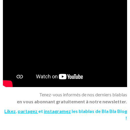
Tenez-vous informés de nos derniers blablas
en vous abonnant gratuitement à notre newsletter.
Likez
,
partagez
et
instagramez
les blablas de Bla Bla Blog
!