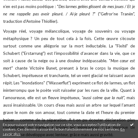
n’en est pas moins poétique : "
Des larmes gelées glissent de mes joues / Et je
ne me rappelle pas avoir pleuré. / Ai-je pleuré ?
" ("Gefror’ne Tranën",
traduction d'Antoine Thiollier).
Voyage réel, voyage mélancolique, voyage de souvenirs ou voyage
métaphysique ? Un peu de tout cela à la fois. Cette œuvre s’écoute
surtout comme une allégorie sur la mort inéluctable. La "Fixité" de
Schubert ("Erstarrung") est l’impossibilité d’avancer dans la vie, que ce
soit à cause de la neige ou à une douleur indépassable. "
Mon cœur est
mort
" chante Victoire Bunet, prenant à bras le corps la musique de
Schubert, impétueuse et tranchante, tel un vent glacial ne laissant aucun
répit. Les "Inondations" ("Wasserflut") expriment ce flot de larmes, un flot
ininterrompu que le poète voit ruisseler par les rues de la ville. Quant à
l’amoureuse, elle est un fleuve impétueux,
"aussi calme que la nuit
", mais
aussi insaisissable. Un cours d’eau mais aussi un arbre sur lequel l’amant
grave le nom de son amour, tout comme la date et l’heure du premier
baiser – comme de la séparation. A-t-on pu écouter déclaration plus
En poursuivant votre navigation sur ce site, vous acceptez l'utilisation de
romantique, qui parlera à toutes les générations ? La musique de
cookies. Ces derniers assurent le bon fonctionnement de nos services.
En
savoir plus
.
Schubert se développe avec lenteur, grâce mais aussi gravité.