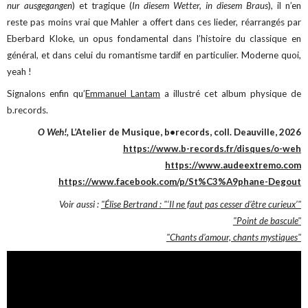
nur ausgegangen
) et tragique (
In diesem Wetter, in diesem Braus
), il n’en
reste pas moins vrai que Mahler a offert dans ces lieder, réarrangés par
Eberbard Kloke, un opus fondamental dans l’histoire du classique en
général, et dans celui du romantisme tardif en particulier. Moderne quoi,
yeah !
Signalons enfin qu’
Emmanuel Lantam
a illustré cet album physique de
b.records.
O Weh!,
L’Atelier de Musique, b•records, coll. Deauville, 2026
https://www.b-records.fr/disques/o-weh
https://www.audeextremo.com
https://www.facebook.com/p/St%C3%A9phane-Degout
Voir aussi :
"Élise Bertrand : "‘Il ne faut pas cesser d’être curieux’"
"Point de bascule"
"Chants d’amour, chants mystiques"