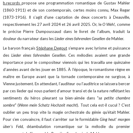
b.records
propose une programmation romantique de Gustav Mahler
(1860-1911) et de son contemporain, certes moins connu, Max Reger
(1873-1916). Il s’agit d’une captation de deux concerts à Deauville,
respectivement les 27 avril 2024 et 26 avril 2025. Or, le
O Weh!
, comme
le précise Pierre Dumpoussaud dans le livret de l’album, traduit la
douleur du narrateur dans les
Lieder eines fahrenden Gesellen
de Mahler.
Le baryon français
Stéphane Degout
s’empare avec lyrisme et puissance
des
Lieder eines fahrenden Gesellen
. Ces mélodies avaient une grande
importance pour le compositeur viennois qui les travailla une quinzaine
d’années avant de les jouer en 1885. À l’époque, le romantisme règne en
maître en Europe avant que la tornade contemporaine ne surgisse, à
Vienne justement. En attendant, l’auditeur ou l’auditrice se laissera bercer
par ces lieder qui nous parlent d’amour transi et de la nature reflétant les
sentiments du héros pleurant sa bien-aimée dans "
sa petite chambre
sombre
" (
Wenn mein Schatz Hochzeit macht
). Tout cela est-il cucul ? C’est
oublier un peu trop vite la magie orchestrale du génie qu’était Mahler.
Pour s’en convaincre, il faut s’arrêter sur le formidable
Ging heut' morgen
über's Feld
, déambulation romantique sur la mélodie du premier