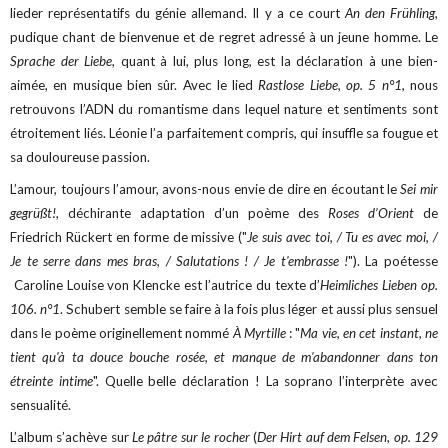
lieder représentatifs du génie allemand. Il y a ce court
An den Frühling
,
pudique chant de bienvenue et de regret adressé à un jeune homme. Le
Sprache der Liebe
, quant à lui, plus long, est la déclaration à une bien-
aimée, en musique bien sûr. Avec le lied
Rastlose Liebe, op. 5 n°1
, nous
retrouvons l’ADN du romantisme dans lequel nature et sentiments sont
étroitement liés. Léonie l’a parfaitement compris, qui insuffle sa fougue et
sa douloureuse passion.
L’amour, toujours l’amour, avons-nous envie de dire en écoutant le
Sei mir
gegrüßt!
, déchirante adaptation d’un poème des
Roses d’Orient
de
Friedrich Rückert en forme de missive ("
Je suis avec toi, / Tu es avec moi, /
Je te serre dans mes bras, / Salutations ! / Je t'embrasse !
"). La poétesse
Caroline Louise von Klencke est l’autrice du texte d’
Heimliches Lieben
op.
106. n°1
. Schubert semble se faire à la fois plus léger et aussi plus sensuel
dans le poème originellement nommé
À Myrtille
: "
Ma vie, en cet instant, ne
tient qu'à ta douce bouche rosée, et manque de m'abandonner dans ton
étreinte intime
". Quelle belle déclaration ! La soprano l’interprète avec
sensualité.
L’album s’achève sur
Le pâtre sur le rocher
(
Der Hirt auf dem Felsen, op. 129