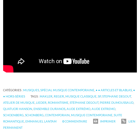
CATÉGORIES :
MUSIQUES
,
SPÉCIAL MUSIQUE CONTEMPORAINE
,
• • ARTICLES ET BLABLAS
,
•
• HORS-SÉRIES
TAGS :
MAKLER
,
REGER
,
MUSIQUE CLASSIQUE
,
SP
,
STEPHANE DEGOUT
,
ATELIER DE MUSIQUE
,
LIEDER
,
ROMANTISME
,
STÉPHANE DEGOUT
,
PIERRE DUMOUSSAUD
,
QUATUOR HANSON
,
ENSEMBLE OURANOS
,
AUDE EXTRÉMO
,
AUDE EXTREMO
,
SCHOENBERG
,
SCHONBERG
,
CONTEMPORAIN
,
MUSIQUE CONTEMPORAINE
,
SUITE
ROMANTIQUE
,
EMMANUEL LANTAM
0
COMMENTAIRE
IMPRIMER
LIEN
PERMANENT