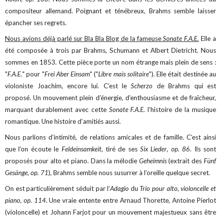
compositeur allemand. Poignant et ténébreux, Brahms semble laisser
épancher ses regrets.
Nous avions déjà parlé sur Bla Bla Blog de la fameuse
Sonate F.A.E.
Elle a
été composée à trois par Brahms, Schumann et Albert Dietricht. Nous
sommes en 1853. Cette pièce porte un nom étrange mais plein de sens :
"
F.A.E.
" pour "
Frei Aber Einsam
" ("
Libre mais solitaire
"). Elle était destinée au
violoniste Joachim, encore lui. C’est le
Scherzo
de Brahms qui est
proposé. Un mouvement plein d’énergie, d’enthousiasme et de fraîcheur,
marquant durablement avec cette
Sonate F.A.E.
l’histoire de la musique
romantique. Une histoire d’amitiés aussi.
Nous parlions d’intimité, de relations amicales et de famille. C’est ainsi
que l’on écoute le
Feldeinsamkeit,
tiré de ses
Six Lieder
,
op. 86
. Ils sont
proposés pour alto et piano. Dans la mélodie
Geheimnis
(extrait des
Fünf
Gesänge, op. 71
), Brahms semble nous susurrer à l’oreille quelque secret.
On est particulièrement séduit par l’
Adagio
du
Trio
pour alto, violoncelle et
piano, op. 114
. Une vraie entente entre Arnaud Thorette, Antoine Pierlot
(violoncelle) et Johann Farjot pour un mouvement majestueux sans être