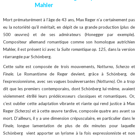
Mahler
Mort prématurément à l’âge de 43 ans, Max Reger n’a certainement pas
eu la notoriété qu’il méritait, en dépit de sa grande production (plus de
500 œuvres) et de ses admirateurs (Honegger par exemple).
Compositeur allemand romantique comme son homologue autrichien
Mahler, il est présent ici avec la
Suite romantique op. 125
, dans la version
réarrangée par Schönberg.
Cette suite est composée de trois mouvements,
Notturno, Scherzo
et
Finale.
Le Romantisme de Reger devient, grâce à Schönberg, de
l’expressionnisme, avec ses vagues bouleversantes
(Notturno).
On a trop
dit que les premiers contemporains, dont Schönberg lui-même, avaient
violemment étrillé leurs prédécesseurs classiques et romantiques. Or,
c’est oublier cette adaptation vibrante et riante qui rend justice à Max
Reger
(Scherzo)
et à cette œuvre tardive, composée quatre ans avant sa
mort. D’ailleurs, il y a une dimension crépusculaire, en particulier dans le
Finale,
longue lamentation de plus de dix minutes pour laquelle
Schönberg vient apporter un lyrisme à la fois expressionniste et non