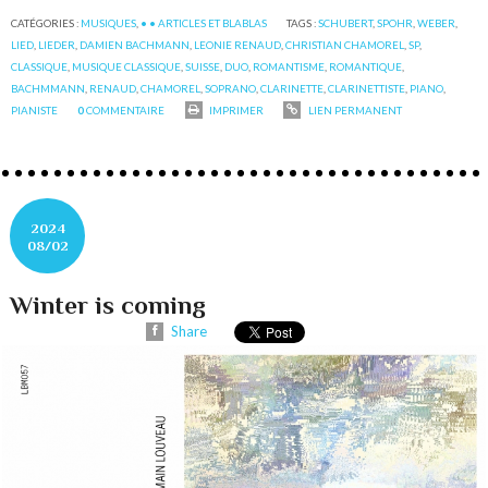
CATÉGORIES :
MUSIQUES
,
• • ARTICLES ET BLABLAS
TAGS :
SCHUBERT
,
SPOHR
,
WEBER
,
LIED
,
LIEDER
,
DAMIEN BACHMANN
,
LEONIE RENAUD
,
CHRISTIAN CHAMOREL
,
SP
,
CLASSIQUE
,
MUSIQUE CLASSIQUE
,
SUISSE
,
DUO
,
ROMANTISME
,
ROMANTIQUE
,
BACHMMANN
,
RENAUD
,
CHAMOREL
,
SOPRANO
,
CLARINETTE
,
CLARINETTISTE
,
PIANO
,
PIANISTE
0
COMMENTAIRE
IMPRIMER
LIEN PERMANENT
2024
08/02
Winter is coming
Share