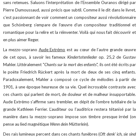
sans retenues. Saluons l’interprétation de l’Ensemble Ouranos dirigé par
Pierre Dumoussaud, aussi précis que subtil. Comme il le dit dans le livret,
c’est passionnant de voir comment un compositeur aussi révolutionnaire
que Schönberg s’empare de l’œuvre d’un compositeur traditionnel et
romantique pour la relire et la réinventer. Voilà qui nous fait découvrir et
en plus aimer Reger.
La mezzo-soprano
Aude Extrémo
est au cœur de l’autre grande œuvre
de cet opus, à savoir les fameux
Kindertotenlieder
op. 25,2 de Gustav
Mahler. Littéralement "
Chants sur la mort des enfants
", ils ont été écrits par
le poète Friedrich Rückert après la mort de deux de ses cinq enfants.
Paradoxalement, Mahler a composé ce cycle de mélodies à partir de
1901, à une époque heureuse de sa vie. Quel incroyable contraste avec
ces chants qui parlent de mort, de douleur et de malheur insupportable.
Aude Extrémo s'affirme sans trembler, en dépit de l’ombre tutélaire de la
grande Kathleen Ferrier. L’auditeur ou l’auditrice restera tétanisé par la
manière dans la mezzo-soprano impose son timbre presque irréel (on
pense au lied magnétique
Wenn dein Mütterlein
).
Des rais lumineux percent dans ces chants funèbres (
Oft denk' ich, sie sind