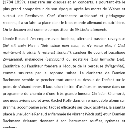
(1784-1859), assez rare sur disques et en concerts, a pourtant été le
plus grand compositeur de son époque, après les morts de Weber et
surtout de Beethoven. Chef d’orchestre archidoué et pédagogue
reconnu, il a su faire sa place dans le beau monde allemand et autrichien.
On le découvre ici comme compositeur de
Six Lieder allemands
.
Léonie Renaud s’en empare avec bonheur, alternant passion ravageuse
(
Sei still mein Herz
: "
Sois calme mon cœur, et n'y pense plus, / C'est
maintenant la vérité, le reste est illusion.
"), candeur (le court et bucolique
Zwiegesang),
mélancolie
(Sehnsucht)
ou nostalgie (
Das heimliche Lied
).
L’auditrice ou l’auditeur fondera à l’écoute de la berceuse
(Wiegenlied),
comme susurrée par la soprano suisse. La clarinette de Damien
Bachmann semble se pencher tout autant au-dessus de l’enfant sur le
point de s’abandonner. Il faut saluer le trio d’artistes en osmose dans un
programme de chambre d’une très grande finesse. Christian Chamorel,
que nous avions croisé avec Rachel Kolly dans un remarquable album sur
Brahms
, accompagne avec tact et efficacité ses deux acolytes, laissant la
place à une Léonie Renaud enflammée (le vibrant
Wach auf!
) et un Damien
Bachmann éclatant, donnant à son instrument souffles, rythmes et
couleurs.