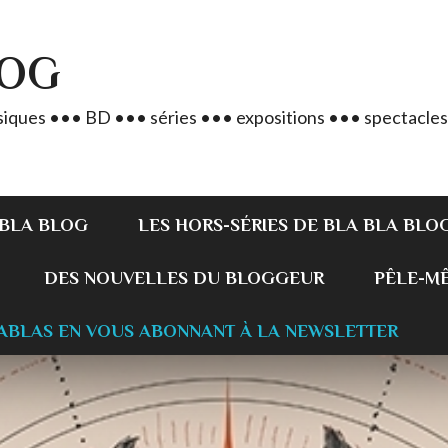
LOG
iques ••• BD ••• séries ••• expositions ••• spectacles
 BLA BLOG
LES HORS-SÉRIES DE BLA BLA BLO
DES NOUVELLES DU BLOGGEUR
PÊLE-MÊL
ABLAS EN VOUS ABONNANT À LA NEWSLETTER