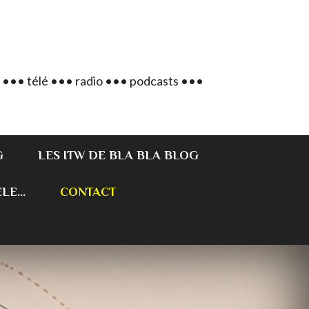
 ••• télé ••• radio ••• podcasts •••
G
LES ITW DE BLA BLA BLOG
E...
CONTACT