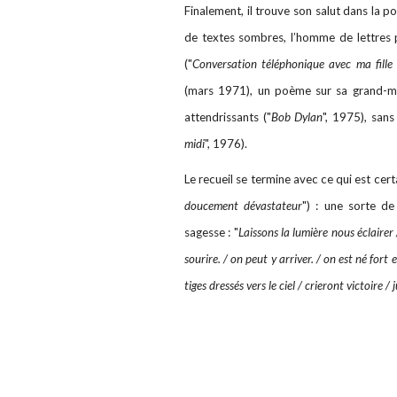
Finalement, il trouve son salut dans la poé
de textes sombres, l’homme de lettres p
("
Conversation téléphonique avec ma fill
(mars 1971), un poème sur sa grand-m
attendrissants ("
Bob Dylan
", 1975), sans
midi
", 1976).
Le recueil se termine avec ce qui est cer
doucement dévastateur
") : une sorte de
sagesse : "
Laissons la lumière nous éclairer
sourire. / on peut y arriver. / on est né fort 
tiges dressés vers le ciel / crieront victoire /