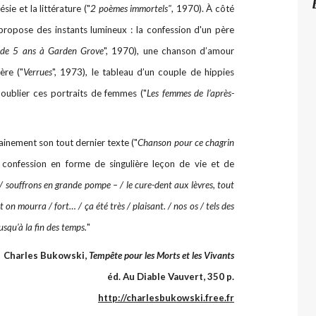
sie et la littérature ("
2 poèmes immortels"
, 1970). À côté
ropose des instants lumineux : la confession d'un père
e de 5 ans à Garden Grove
", 1970), une chanson d’amour
ère ("
Verrues
", 1973), le tableau d’un couple de hippies
 oublier ces portraits de femmes ("
Les femmes de l’après-
tainement son tout dernier texte ("
Chanson pour ce chagrin
 confession en forme de singulière leçon de vie et de
 / souffrons en grande pompe – / le cure-dent aux lèvres, tout
et on mourra / fort… / ça été très / plaisant. / nos os / tels des
 jusqu’à la fin des temps.
"
Charles Bukowski,
Tempête pour les Morts et les Vivants
éd. Au Diable Vauvert, 350 p.
http://charlesbukowski.free.fr