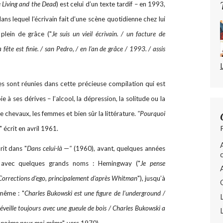
 Living and the Dead
) est celui d’un texte tardif – en 1993,
ans lequel l’écrivain fait d’une scène quotidienne chez lui
 plein de grâce ("
Je suis un vieil écrivain. / un facture de
 fête est finie. / san Pedro, / en l’an de grâce / 1993. / assis
es sont réunies dans cette précieuse compilation qui est
e à ses dérives – l’alcool, la dépression, la solitude ou la
e chevaux, les femmes et bien sûr la littérature.
"Pourquoi
" écrit en avril 1961.
crit dans "
Dans celui-là
—
"
(1960), avant, quelques années
on avec quelques grands noms : Hemingway ("
Je pense
Corrections d'ego, principalement d'après Whitman
"), jusqu’à
-même : "
Charles Bukowski est une figure de l’underground /
éveille toujours avec une gueule de bois / Charles Bukowski a
 poème pour moi-même
", vers 1970).