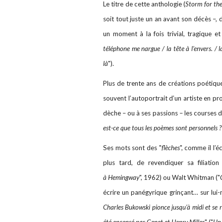
Le titre de cette anthologie (
Storm for the
soit tout juste un an avant son décès –, d
un moment à la fois trivial, tragique et
téléphone me nargue / la tête à l’envers. / la
là
").
Plus de trente ans de créations poétiqu
souvent l’autoportrait d’un artiste en proi
dèche – ou à ses passions – les courses d
est-ce que tous les poèmes sont personnels ?
Ses mots sont des "
flèches
", comme il l’é
plus tard, de revendiquer sa filiati
à Hemingway
", 1962) ou Walt Whitman ("
écrire un panégyrique grinçant… sur lui
Charles Bukowski pionce jusqu’à midi et se r
été encensé par Genet et Henry Miller
" ("
Un