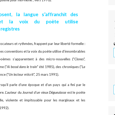
osent, la langue s’affranchit des
 et la voix du poète utilise
registres
cateurs et rythmées, frappent par leur liberté formelle :
 des conventions et la voix du poète utilise d’innombrables
 poèmes s’apparentent à des micro-nouvelles ("
Clones
",
me ("
Ai bossé dans le train
" été 1985), des chroniques ("
La
nce ("
Un lecteur m’écrit
", 25 mars 1991).
squ’il parle d’une époque et d’un pays qui a fini par le
e. L’auteur du
Journal d'un vieux Dégueulasse
est le poète
le, violente et impitoyable pour les marginaux et les
 1992).