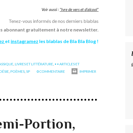
Voir aussi :
"Ivre de vers et d’alcool"
Tenez-vous informés de nos derniers blablas
s abonnant gratuitement à notre newsletter.
tez
et
instagramez
les blablas de Bla Bla Blog !
ASSIQUE
,
LIVRES ET LITTÉRATURE
,
• • ARTICLES ET
OÉSIE
,
POÈMES
,
SP
0
COMMENTAIRE
IMPRIMER
emi-Portion,