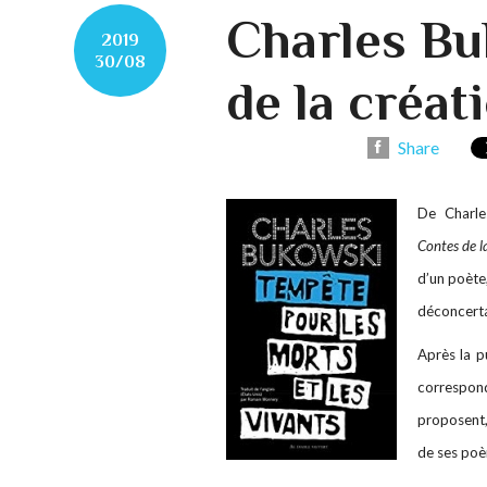
Charles Bu
2019
30/08
de la créat
Share
De Charle
Contes de la
d’un poète,
déconcertan
Après la p
correspon
proposent
de ses poè