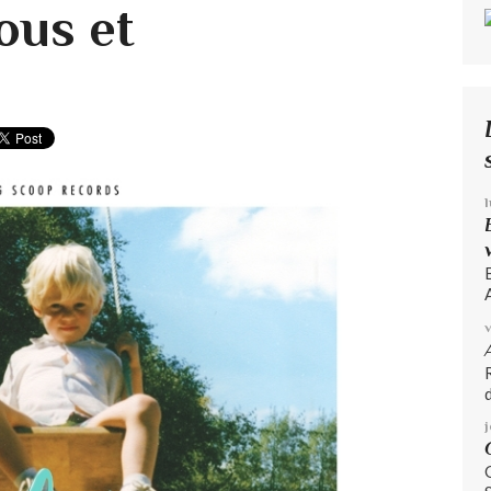
ous et
A
d