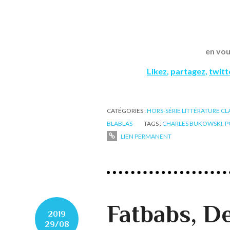
en vou
Likez
,
partagez
,
twit
CATÉGORIES :
HORS-SÉRIE LITTÉRATURE CL
BLABLAS
TAGS :
CHARLES BUKOWSKI
,
P
LIEN PERMANENT
Fatbabs, D
2019
29/08