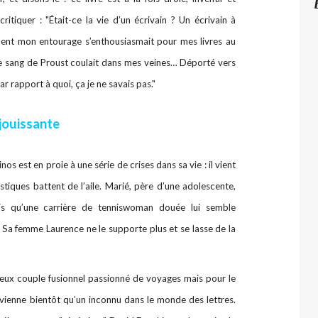
critiquer : "Était-ce la vie d’un écrivain ? Un écrivain à
ent mon entourage s’enthousiasmait pour mes livres au
 le sang de Proust coulait dans mes veines… Déporté vers
Par rapport à quoi, ça je ne savais pas."
jouissante
s est en proie à une série de crises dans sa vie : il vient
istiques battent de l’aile. Marié, père d’une adolescente,
ais qu’une carrière de tenniswoman douée lui semble
. Sa femme Laurence ne le supporte plus et se lasse de la
 vieux couple fusionnel passionné de voyages mais p
our le
evienne bientôt qu’un inconnu dans le monde des lettres.