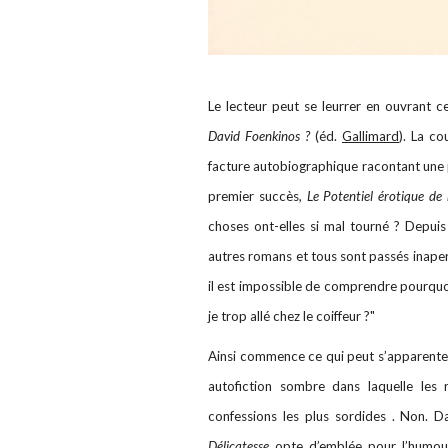
Le lecteur peut se leurrer en ouvrant c
David Foenkinos ?
(éd.
Gallimard
). La co
facture autobiographique racontant une p
premier succès,
Le Potentiel érotique d
choses ont-elles si mal tourné ? Depuis
autres romans et tous sont passés inaperç
il est impossible de comprendre pourquoi 
je trop allé chez le coiffeur ?"
Ainsi commence ce qui peut s’apparenter à
autofiction sombre dans laquelle les 
confessions les plus sordides . Non. 
Délicatesse
opte d’emblée pour l’humour, 