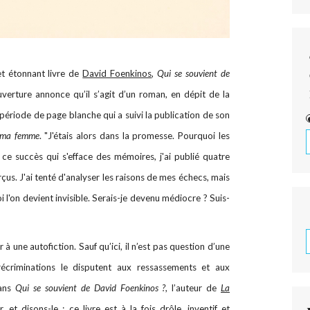
et étonnant livre de
David Foenkinos
,
Qui se souvient de
uverture annonce qu’il s’agit d’un roman, en dépit de la
ériode de page blanche qui a suivi la publication de son
e ma femme
. "J'étais alors dans la promesse. Pourquoi les
 ce succès qui s'efface des mémoires, j'ai publié quatre
us. J'ai tenté d'analyser les raisons de mes échecs, mais
l'on devient invisible. Serais-je devenu médiocre ? Suis-
 une autofiction. Sauf qu’ici, il n’est pas question d’une
récriminations le disputent aux ressassements et aux
Dans
Qui se souvient de David Foenkinos ?
, l’auteur de
La
et disons-le : ce livre est à la fois drôle, inventif et