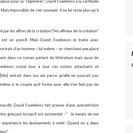
 séjour pour se "régénérer", David Foenkinos a la certitude
. Mais impossible de s’en souvenir. Il ne lui reste plus qu’à
 par les affres de la création ("les affreux de la création"
est un poncif. Mais David Foenkinos le traite avec
e portrait d’un homme – lui-même – se cherchant une place
sent dans ce roman parlant de littérature mais aussi de
oenkinos croise tour à tour ces voisins attachants et
"[Elle] entrait dans ma vie parce qu’elle ne pouvait pas
 même si le couple qu'il forme avec elle n’en finit pas de
n maudit, David Foenkinos fait preuve d’une autodérision
re grinçant lorsqu’il est existentiel : " Je venais de me
r expérience les épuisements à venir. Quand on a deux
lent."