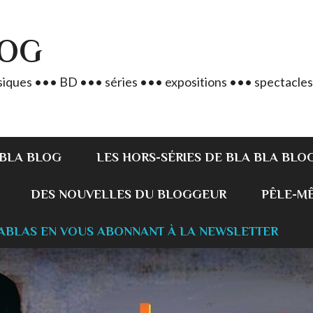
LOG
iques ••• BD ••• séries ••• expositions ••• spectacles
 BLA BLOG
LES HORS-SÉRIES DE BLA BLA BLO
DES NOUVELLES DU BLOGGEUR
PÊLE-MÊL
ABLAS EN VOUS ABONNANT À LA NEWSLETTER