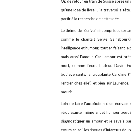
Or, de retour en train de Suisse après un
qu’une idée de livre lui a traversé la tête
partir à la recherche de cette idée.
Le thème de l’écrivain incompris et torturé
comme le chantait Serge Gainsbourg) 
intelligence et humour, tout en faisant l
mais aussi l’amour. Car l’amour est pré
mort, comme l’écrit l’auteur. David F
bouleversants, la troublante Caroline (
rentrer chez elle") et bien sûr Laurence,
mourir.
Loin de faire l’autofiction d’un écrivai
réjouissante, même si cet humour peut êt
diagnostiquer un amour et je savais pa
cœurs en soi, les risques d'infarctus doub