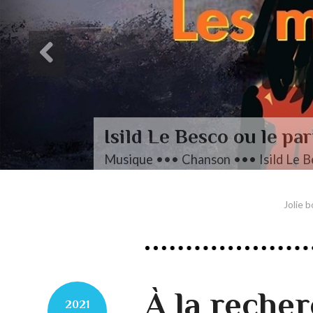
Jolie b
À la recher
2021