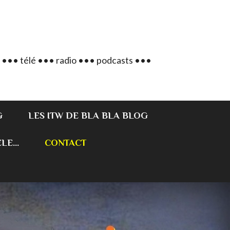
 ••• télé ••• radio ••• podcasts •••
G
LES ITW DE BLA BLA BLOG
E...
CONTACT