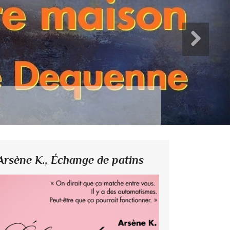
ssohn
••• Fanny Mendelssohn, Das Jahr
Arsène K.,
Échange de patins