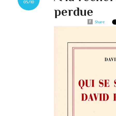
05/10
perdue
Share