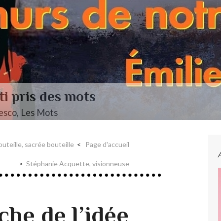
L’autre Mendel
Musique ••• Classique 
outeille, sacrée bouteille
Page d'accueil
Stéphanie Acquette, visionneuse
che de l’idée