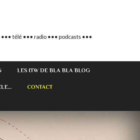
 ••• télé ••• radio ••• podcasts •••
G
LES ITW DE BLA BLA BLOG
E...
CONTACT