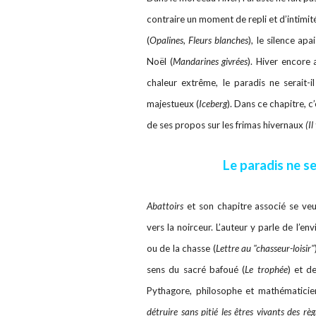
contraire un moment de repli et d’intimit
(
Opalines, Fleurs blanches
), le silence apa
Noël (
Mandarines givrées
). Hiver encore
chaleur extrême, le paradis ne serait-i
majestueux (
Iceberg
). Dans ce chapitre, c
de ses propos sur les frimas hivernaux
(I
Le paradis ne ser
Abattoirs
et son chapitre associé se veu
vers la noirceur. L’auteur y parle de l’en
ou de la chasse (
Lettre au "chasseur-loisir"
sens du sacré bafoué (
Le trophée
) et d
Pythagore, philosophe et mathématicien
détruire sans pitié les êtres vivants des règ