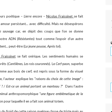
bours poétique –
Lierre encore
–
Nicolas Fraissinet
se fait
amour persistant… avec difficulté. Mais ne désespérons
ie sauvage
car, en dépit des coups que l’on se donne
e notre ADN (
Résistantes
) tout comme l’espoir d’un autre
ent... peut-être (
La jeune pousse, Après toi
).
 Fraissinet
se fait onirique. Les sentiments humains se
rêts (
Cantilènes, Les rois couronnés
). Le
Cerf-paon
, superbe
 aux bois de cerf, est repris sous la forme du visuel
, l’auteur explique les "
raisons du choix de cette image
" :
f ? / Est-ce un animal portant un manteau ?
" Dans l’autre
t animal anthropomorphique "
une figure emblématique de la
son pour laquelle il en a fait son animal totem.
 pas du froid de cette saison quelque chose de triste mais au