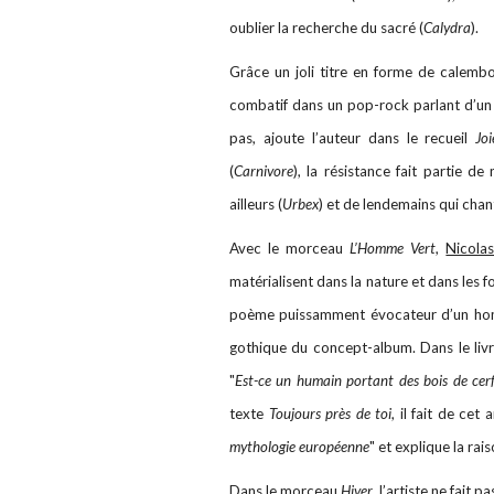
oublier la recherche du sacré (
Calydra
).
Grâce un joli titre en forme de calem
combatif dans un pop-rock parlant d’un 
pas, ajoute l’auteur dans le recueil
Jo
(
Carnivore
), la résistance fait partie d
ailleurs (
Urbex
) et de lendemains qui chant
Avec le morceau
L’Homme Vert
,
Nicolas
matérialisent dans la nature et dans les fo
poème puissamment évocateur d’un homme
gothique du concept-album. Dans le livre
"
Est-ce un humain portant des bois de cer
texte
Toujours près de toi
, il fait de ce
mythologie européenne
" et explique la rai
Dans le morceau
Hiver
, l’artiste ne fait