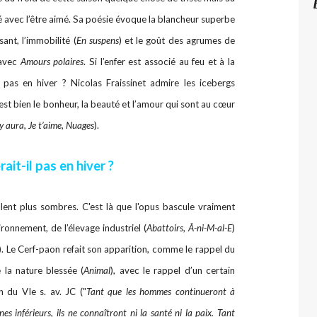
é avec l’être aimé. Sa poésie évoque la blancheur superbe
isant, l’immobilité (
En suspens
) et le goût des agrumes de
 avec
Amours polaires
. Si l’enfer est associé au feu et à la
l pas en hiver ? Nicolas Fraissinet admire les icebergs
’est bien le bonheur, la beauté et l’amour qui sont au cœur
l y aura, Je t’aime, Nuages
).
ait-il pas en hiver ?
lent plus sombres. C'est là que l'opus bascule vraiment
vironnement, de l’élevage industriel (
Abattoirs
,
Â-ni-M-al-E
)
). Le Cerf-paon refait son apparition, comme le rappel du
e la nature blessée (
Animal
), avec le rappel d’un certain
 du VIe s. av. JC ("
Tant que les hommes continueront à
nes inférieurs, ils ne connaîtront ni la santé ni la paix. Tant