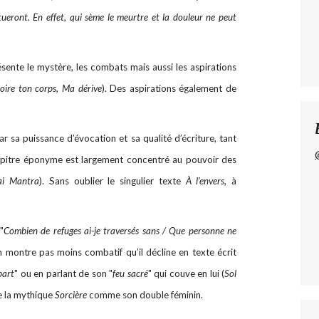
etueront. En effet, qui sème le meurtre et la douleur ne peut
ésente le mystère, les combats mais aussi les aspirations
oire ton corps, Ma dérive
). Des aspirations également de
r sa puissance d’évocation et sa qualité d’écriture, tant
hapitre éponyme est largement concentré au pouvoir des
ai Mantra
). Sans oublier le singulier texte
À l’envers
, à
"
Combien de refuges ai-je traversés sans / Que personne ne
en montre pas moins combatif qu’il décline en texte écrit
part
" ou en parlant de son "
feu sacré
" qui couve en lui (
Sol
de la mythique
Sorcière
comme son double féminin.