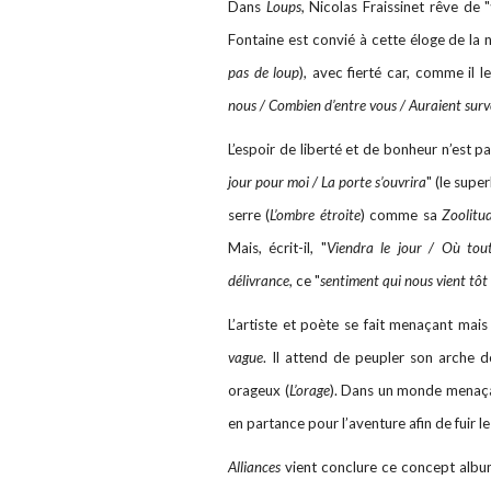
Dans
Loups
, Nicolas Fraissinet rêve de "
Fontaine est convié à cette éloge de la n
pas de loup
), avec fierté car, comme il l
nous / Combien d’entre vous / Auraient surv
L’espoir de liberté et de bonheur n’est 
jour pour moi / La porte s’ouvrira
" (le sup
serre (
L’ombre étroite
) comme sa
Zoolit
Mais, écrit-il, "
Viendra le jour / Où tout
délivrance
, ce "
sentiment qui nous vient tôt
L’artiste et poète se fait menaçant mais
vague
. Il attend de peupler son arche d
orageux (
L’orage
). Dans un monde menaça
en partance pour l’aventure afin de fuir l
Alliances
vient conclure ce concept album