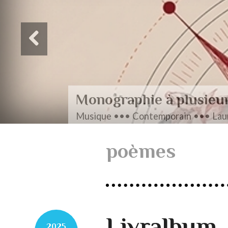
Monographie à plusieu
Musique ••• Contemporain ••• Laur
poèmes
Livralbum
2025