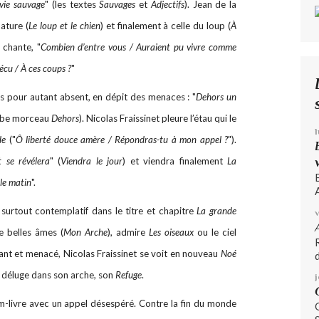
vie sauvage
" (les textes
Sauvages
et
Adjectifs
). Jean de la
ature (
Le loup et le chien
) et finalement à celle du loup (
À
e chante, "
Combien d’entre vous / Auraient pu vivre comme
écu / À ces coups ?
"
pas pour autant absent, en dépit des menaces : "
Dehors un
erbe morceau
Dehors
). Nicolas Fraissinet pleure l’étau qui le
ude
("
Ô liberté douce amère / Répondras-tu à mon appel ?
").
 se révélera
" (
Viendra le jour
) et viendra finalement
La
 le matin
".
A
 surtout contemplatif dans le titre et chapitre
La grande
e belles âmes (
Mon Arche
), admire
Les oiseaux
ou le ciel
nt et menacé, Nicolas Fraissinet se voit en nouveau
Noé
d
e déluge dans son arche, son
Refuge
.
-livre avec un appel désespéré. Contre la fin du monde