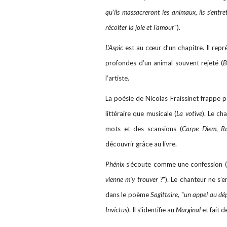
qu'ils massacreront les animaux, ils s'entr
récolter la joie et l'amour
").
L’Aspic
est au cœur d’un chapitre. Il repr
profondes d’un animal souvent rejeté (
B
l’artiste.
La poésie de Nicolas Fraissinet frappe pa
littéraire que musicale (
La votive
). Le c
mots et des scansions (
Carpe Diem, R
découvrir grâce au livre.
Phénix
s’écoute comme une confession (
vienne m'y trouver ?
"). Le chanteur ne s’
dans le poème
Sagittaire
, "
un appel au dé
Invictus
). Il s’identifie au
Marginal
et fait 