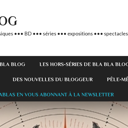
LOG
iques ••• BD ••• séries ••• expositions ••• spectacles
 BLA BLOG
LES HORS-SÉRIES DE BLA BLA BLO
DES NOUVELLES DU BLOGGEUR
PÊLE-MÊL
ABLAS EN VOUS ABONNANT À LA NEWSLETTER