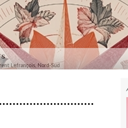
rs
ent Lefrançois, Nord-Sud