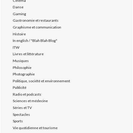
Cinéma
Danse
Gaming
Gastronomie et restaurants
Graphisme et communication
Histoire
In english / "Blah Blah Blog"
ITW
Livres et littérature
Musiques
Philosophie
Photographie
Politique, société et environnement
Publicité
Radio et podcasts
Sciences et médecine
Séries et TV
Spectacles
Sports
Vie quotidienne et tourisme