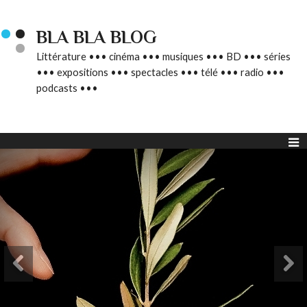
BLA BLA BLOG
Littérature ••• cinéma ••• musiques ••• BD ••• séries
••• expositions ••• spectacles ••• télé ••• radio •••
podcasts •••