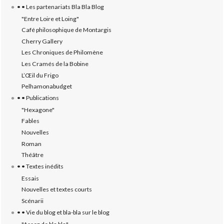
• • Les partenariats Bla Bla Blog
"Entre Loire et Loing"
Café philosophique de Montargis
Cherry Gallery
Les Chroniques de Philomène
Les Cramés de la Bobine
L’‎Œil du Frigo
Pelhamonabudget
• • Publications
"Hexagone"
Fables
Nouvelles
Roman
Théâtre
• • Textes inédits
Essais
Nouvelles et textes courts
Scénarii
• • Vie du blog et bla-bla sur le blog