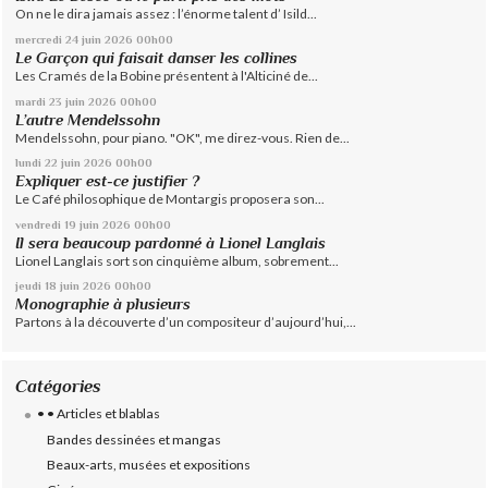
On ne le dira jamais assez : l’énorme talent d’ Isild...
mercredi 24
juin 2026
00h00
Le Garçon qui faisait danser les collines
Les Cramés de la Bobine présentent à l'Alticiné de...
mardi 23
juin 2026
00h00
L’autre Mendelssohn
Mendelssohn, pour piano. "OK", me direz-vous. Rien de...
lundi 22
juin 2026
00h00
Expliquer est-ce justifier ?
Le Café philosophique de Montargis proposera son...
vendredi 19
juin 2026
00h00
Il sera beaucoup pardonné à Lionel Langlais
Lionel Langlais sort son cinquième album, sobrement...
jeudi 18
juin 2026
00h00
Monographie à plusieurs
Partons à la découverte d’un compositeur d’aujourd’hui,...
Catégories
• • Articles et blablas
Bandes dessinées et mangas
Beaux-arts, musées et expositions