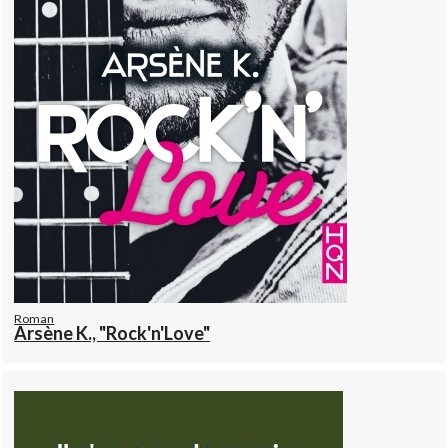
Roman
Arsène K., "Rock'n'Love"