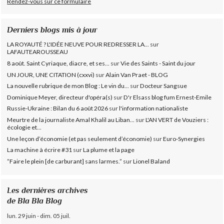
Rendez-vous sur ce formulaire
Derniers blogs mis à jour
LA ROYAUTÉ ? L'IDÉE NEUVE POUR REDRESSER LA...
sur
LAFAUTEAROUSSEAU
8 août. Saint Cyriaque, diacre, et ses...
sur
Vie des Saints - Saint du jour
UN JOUR, UNE CITATION (cxxvi)
sur
Alain Van Praet - BLOG
La nouvelle rubrique de mon Blog : Le vin du...
sur
Docteur Sangsue
Dominique Meyer, directeur d'opéra(s)
sur
D'r Elsass blog fum Ernest-Emile
Russie-Ukraine : Bilan du 6 août 2026
sur
l'information nationaliste
Meurtre de la journaliste Amal Khalil au Liban...
sur
L'AN VERT de Vouziers :
écologie et...
Une leçon d’économie (et pas seulement d’économie)
sur
Euro-Synergies
La machine à écrire #31
sur
La plume et la page
”Faire le plein [de carburant] sans larmes.”
sur
Lionel Baland
Les dernières archives
de Bla Bla Blog
lun. 29 juin - dim. 05 juil.