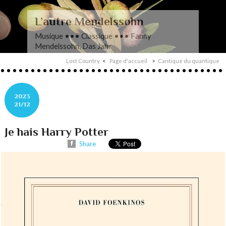
L’autre Mendelssohn
Musique ••• Classique ••• Fanny
Mendelssohn, Das Jahr
Lost Country
Page d'accueil
Cantique du quantique
2023
21/12
Je hais Harry Potter
Share