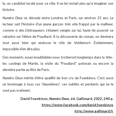
lu, un candidat recalé pour ce rôle. Il ne lui restait plus qu’à imaginer son
histoire.
Numéro Deux
se déroule entre Londres et Paris, sur environ 25 ans. Le
lecteur suit l’histoire d’un jeune garçon très vite frappé par le malheur,
comme si des Détraqueurs s’étaient vengés sur lui, faute de pouvoir se
rabattre sur l’élève de Poudlard. À la découverte du roman, on devinera
tout aussi bien qui endosse le rôle de Voldemort. Évidemment,
impossible d’en dire plus.
Des moments assez inoubliables nous trotteront longtemps dans la tête :
les castings de Martin, la visite du "Poudlard" polonais ou encore la
dernière partie au Ritz de Paris.
Numéro Deux
mérite d’être qualifié de bon cru de Foenkinos. C'est aussi
un hommage à tous ces "deuxièmes", ces oubliés et perdants qui ne le
sont pas vraiment.
David Foenkinos,
Numéro Deux
, éd. Gallimard, 2022, 240 p.
https://www.facebook.com/david.foenkinos
http://www.gallimard.fr