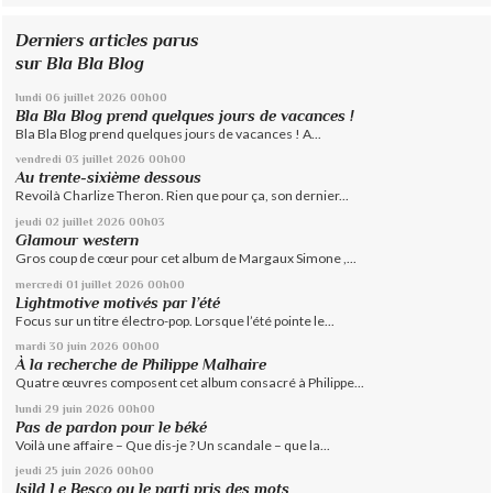
Derniers articles parus
sur Bla Bla Blog
lundi 06
juillet 2026
00h00
Bla Bla Blog prend quelques jours de vacances !
Bla Bla Blog prend quelques jours de vacances ! A...
vendredi 03
juillet 2026
00h00
Au trente-sixième dessous
Revoilà Charlize Theron. Rien que pour ça, son dernier...
jeudi 02
juillet 2026
00h03
Glamour western
Gros coup de cœur pour cet album de Margaux Simone ,...
mercredi 01
juillet 2026
00h00
Lightmotive motivés par l’été
Focus sur un titre électro-pop. Lorsque l’été pointe le...
mardi 30
juin 2026
00h00
À la recherche de Philippe Malhaire
Quatre œuvres composent cet album consacré à Philippe...
lundi 29
juin 2026
00h00
Pas de pardon pour le béké
Voilà une affaire – Que dis-je ? Un scandale – que la...
jeudi 25
juin 2026
00h00
Isild Le Besco ou le parti pris des mots