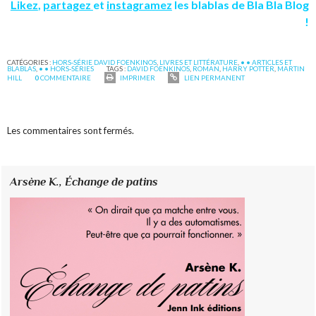
Likez
,
partagez
et
instagramez
les blablas de Bla Bla Blog
!
CATÉGORIES :
HORS-SÉRIE DAVID FOENKINOS
,
LIVRES ET LITTÉRATURE
,
• • ARTICLES ET
BLABLAS
,
• • HORS-SÉRIES
TAGS :
DAVID FOENKINOS
,
ROMAN
,
HARRY POTTER
,
MARTIN
HILL
0
COMMENTAIRE
IMPRIMER
LIEN PERMANENT
Les commentaires sont fermés.
Arsène K.,
Échange de patins