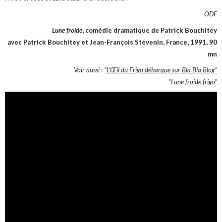
ODF
Lune froide
, comédie dramatique de Patrick Bouchitey
avec Patrick Bouchitey et Jean-François Stévenin, France, 1991, 90
mn
Voir aussi :
"L’‎Œil du Frigo débarque sur Bla Bla Blog"
"Lune froide frigo"