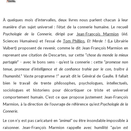
À quelques mois d’intervalles, deux livres nous parlent chacun à leur
manière d’un sujet universel : l’état de la connerie humaine. Le recueil
Psychologie de la Connerie,
dirigé par
Jean-François Marmion
(éd.
Sciences Humaines) et l’essai de
Tom Phillips
,
Et Merde !
(La Librairie
Vuibert) proposent de revenir, comme le dit Jean-François Marmion en
reprenant une citation de Descartes, sur cette "
chose du monde la mieux
partagée
" - avec le bons sens - qu'est la connerie : cette "
promesse non
tenue, promesse d’intelligence et de confiance trahie par le con, traître à
l’humanité.
" Vaste programme !" aurait dit le Général de Gaulle. Il fallait
bien le travail de trente philosophes, psychologues, intellectuels,
sociologues et historiens pour décortiquer ce triste et universel
comportement humain. C’est ce que propose justement Jean-François
Marmion, à la direction de l'ouvrage de référence qu’est
Psychologie de la
Connerie
.
Le con n’y est pas caricaturé en
"animal"
ou être insondable impossible à
raisonner. Jean-François Marmion rappelle avec humilité "
qu’on est