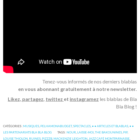
Tenez-vous informés de nos derniers blablas
en vous abonnant gratuitement à notre newsletter.
Likez, partagez
,
twittez
et
instagramez
les blablas de Bla
Bla Blog !
CATÉGORIES :
MUSIQUES
,
PELHAMONABUDGET
,
SPECTACLES
,
• • ARTICLES ET BLABLAS
,
• •
LES PARTENARIATS BLA BLA BLOG
TAGS :
NOUR
,
LAISSE-MOI
,
THE BAKOUNINES
,
PIP
,
LOUISE THIOLON
,
RUINES
,
PIZZZB
,
MACKENZIE LEIGHTON
,
JAZZ CAFÉ MONTPARNASSE
,