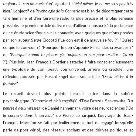
toujours le con de quelqu’un
", ajoutant : "
Moi-même, je ne me sens pas très
bien.
" L’objectif de
Psychologie de la Connerie
est bien de décortiquer cette
tare humaine et d’en faire une radio la plus précise et la plus sérieuse
possible.
Le premier article du livre est d’ailleurs consacré à la pertinence
d’une étude scientifique sur la connerie, avec quelques questions posées
par son auteur Serge Ciccotti ("Le con est-il de mauvaise fou ?", "Qu’est
ce que le con-con ?", "Pourquoi le con s’appuie-t-il sur des croyances ?"
ou "
Pourquoi quand tu pleures y’a toujours un con pour te dire : Ça va
?"
). Plus loin, Jean-François Dortier s’attache à faire consciencieusement
une typologie du con (beauf, con universel, arriéré ou crédule), une
réflexion poussée par Pascal Engel dans son article "
De la bêtise à la
foutaise
".
Le recueil devient plus pointu lorsqu’il entre dans la sphère
psychologique ("
Connerie et biais cognitifs
" d’Ewa Drozda-Senkowska, "
La
pensée à deux vitesses
" de Daniel Kahneman), voire des neurosciences ("
De
la connerie dans le cerveau
" de Pierre Lemarquis). L’ouvrage de Jean-
François Marmion se fait particulièrement actuel et engagé lorsqu’elle
parle de post-vérité, des réseaux sociaux et des dérives politiques et