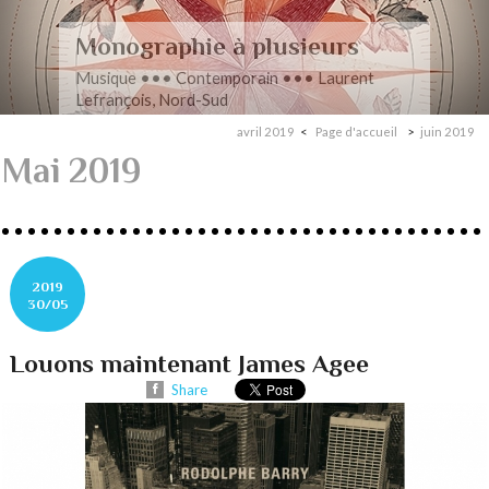
Romance en musique
Musique ••• Contemporain ••• Nathan
Henninger, Romanza pour cordes
avril 2019
Page d'accueil
juin 2019
Mai 2019
2019
30/05
Louons maintenant James Agee
Share