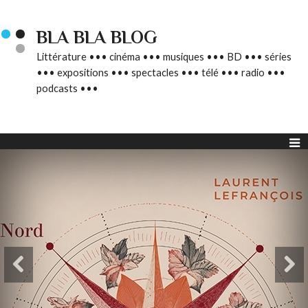
BLA BLA BLOG
Littérature ••• cinéma ••• musiques ••• BD ••• séries
••• expositions ••• spectacles ••• télé ••• radio •••
podcasts •••