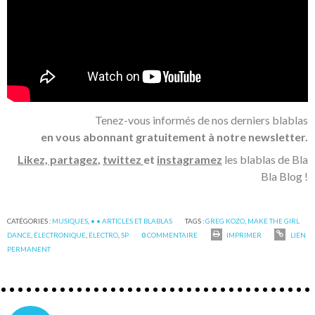
Tenez-vous informés de nos derniers blablas
en vous abonnant gratuitement à notre newsletter.
Likez, partagez
,
twittez
et
instagramez
les blablas de Bla
Bla Blog !
CATÉGORIES :
MUSIQUES
,
• • ARTICLES ET BLABLAS
TAGS :
GREG KOZO
,
MAKE THE GIRL
DANCE
,
ÉLECTRONIQUE
,
ÉLECTRO
,
SP
0
COMMENTAIRE
IMPRIMER
LIEN
PERMANENT