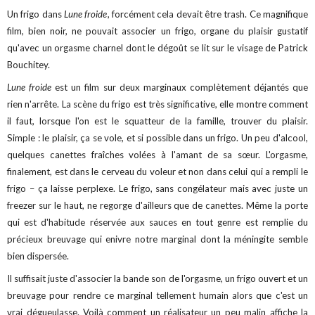
Un frigo dans
Lune froide
, forcément cela devait être trash. Ce magnifique
film, bien noir, ne pouvait associer un frigo, organe du plaisir gustatif
qu'avec un orgasme charnel dont le dégoût se lit sur le visage de Patrick
Bouchitey.
Lune froide
est un film sur deux marginaux complètement déjantés que
rien n'arrête. La scène du frigo est très significative, elle montre comment
il faut, lorsque l'on est le squatteur de la famille, trouver du plaisir.
Simple : le plaisir, ça se vole, et si possible dans un frigo. Un peu d'alcool,
quelques canettes fraîches volées à l'amant de sa sœur. L'orgasme,
finalement, est dans le cerveau du voleur et non dans celui qui a rempli le
frigo – ça laisse perplexe. Le frigo, sans congélateur mais avec juste un
freezer sur le haut, ne regorge d'ailleurs que de canettes. Même la porte
qui est d'habitude réservée aux sauces en tout genre est remplie du
précieux breuvage qui enivre notre marginal dont la méningite semble
bien dispersée.
Il suffisait juste d'associer la bande son de l'orgasme, un frigo ouvert et un
breuvage pour rendre ce marginal tellement humain alors que c'est un
vrai dégueulasse. Voilà comment un réalisateur un peu malin affiche la