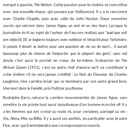
marqué à gauche,
The Nation
. Cette passion pour le cinéma se concrétise
avec une nouvelle étape, qui passera par Hollywood. Il y a la rencontre
avec Charlie Chaplin, puis avec celle de John Huston. Deux monstres
sacrés qui verront dans James Agee, un ami et un des leurs. Lorsque le
journaliste écrit au sujet de l’auteur du Faucons maltais que "
quel que soit
son objectif, [il] se bagarre toujours avec noblesse et ténacité pour l’atteindre.
Si jamais il devait se battre pour une question de vie ou de mort… il aurait
beaucoup plus de chance de l’emporter que la plupart des gens
", sans nul
doute c’est aussi le portait en creux de lui-même. Scénariste de
The
African Queen
(1951), c’est un autre chef d’œuvre qu’il va contribuer à
créer (même s’il ne sera jamais crédité) :
La Nuit du Chasseur
de Charles
Laughton. Une carrière éclair qui se terminera par son autre grand livre,
Une mort dans la Famille
, prix Pulitzer posthume.
Rodolphe Barry retrace la carrière mouvementée de James Agee, sans
omettre la vie privée tout aussi tumultueuse d’un homme écorché vif. Il y
a les femmes qui ont croisé sa route et, pour certaines, partagé sa vie :
Via, Alma, Mia ou Billie. Il y a aussi ses amitiés, en particulier avec le père
Flye, avec qui il entretiendra une correspondance nourrie.