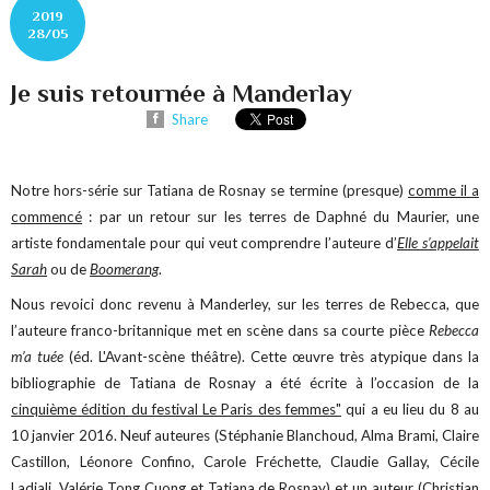
2019
28/05
Je suis retournée à Manderlay
Share
Notre hors-série sur Tatiana de Rosnay se termine (presque)
comme il a
commencé
: par un retour sur les terres de Daphné du Maurier, une
artiste fondamentale pour qui veut comprendre l’auteure d’
Elle s’appelait
Sarah
ou de
Boomerang
.
Nous revoici donc revenu à Manderley, sur les terres de Rebecca, que
l’auteure franco-britannique met en scène dans sa courte pièce
Rebecca
m’a tuée
(éd. L'Avant-scène théâtre). Cette œuvre très atypique dans la
bibliographie de Tatiana de Rosnay a été écrite à l’occasion de la
cinquième édition du festival Le Paris des femmes"
qui a eu lieu du 8 au
10 janvier 2016. Neuf auteures (Stéphanie Blanchoud, Alma Brami, Claire
Castillon, Léonore Confino, Carole Fréchette, Claudie Gallay, Cécile
Ladjali, Valérie Tong Cuong et Tatiana de Rosnay) et un auteur (Christian