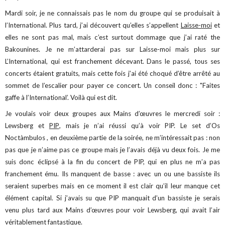
Mardi soir, je ne connaissais pas le nom du groupe qui se produisait à
l’International. Plus tard, j’ai découvert qu’elles s’appellent
Laisse-moi
et
elles ne sont pas mal, mais c’est surtout dommage que j’ai raté the
Bakounines. Je ne m’attarderai pas sur Laisse-moi mais plus sur
L’International, qui est franchement décevant. Dans le passé, tous ses
concerts étaient gratuits, mais cette fois j’ai été choqué d’être arrêté au
sommet de l’escalier pour payer ce concert. Un conseil donc : "Faites
gaffe à l’International’. Voilà qui est dit.
Je voulais voir deux groupes aux Mains d’œuvres le mercredi soir :
Lewsberg et
PIP
, mais je n’ai réussi qu’à voir PIP. Le set d’Os
Noctàmbulos , en deuxième partie de la soirée, ne m’intéressait pas : non
pas que je n’aime pas ce groupe mais je l’avais déjà vu deux fois. Je me
suis donc éclipsé à la fin du concert de PIP, qui en plus ne m’a pas
franchement ému. Ils manquent de basse : avec un ou une bassiste ils
seraient superbes mais en ce moment il est clair qu’il leur manque cet
élément capital. Si j’avais su que PIP manquait d’un bassiste je serais
venu plus tard aux Mains d’œuvres pour voir Lewsberg, qui avait l’air
véritablement fantastique.