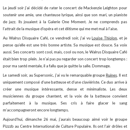
Le jeudi soir j’ai décidé de rater le concert de Mackenzie Leighton pour
soutenir une amie, une chanteuse lyrique, ainsi que son mari, un pianiste
de jazz. Ils jouaient à la Galerie One Moment. Je ne comprends pas
l’attrait de la musique d’opéra et cet élitisme qui me met mal à l’aise.
Au Walrus Disquaire Café, ce vendredi soir, j’ai vu
Louise Thiolon
, et je
pense qu’elle est une très bonne artiste. Sa musique est douce. Sa voix
aussi. Ses concerts sont cool, mais, cool ou non, le Walrus Disquaire Café
était bien trop plein. Je n’ai pas pu regarder son concert trop longtemps :
pour ma santé mentale, il a fallu que je quitte la salle. Dommage.
Le samedi soir, au Supersonic, j’ai vu le remarquable groupe
Ruines
. Il est
uniquement composé d’une batteuse et d’une claviériste. Ce duo arrive à
créer une musique intéressante, dense et minimaliste. Les deux
musiciennes du groupe chantent, et la voix de la batteuse convient
parfaitement à la musique. Ses cris à faire glacer le sang
m’accompagneront encore longtemps.
Aujourd’hui, dimanche 26 mai, j’aurais beaucoup aimé voir le groupe
Pizzzb au Centre International de Culture Populaire. Ils ont l’air drôles et