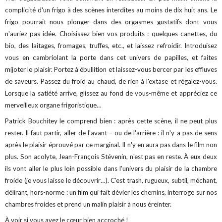
complicité d'un frigo à des scènes interdites au moins de dix huit ans. Le
frigo pourrait nous plonger dans des orgasmes gustatifs dont vous
n'auriez pas idée. Choisissez bien vos produits : quelques canettes, du
bio, des laitages, fromages, truffes, etc., et laissez refroidir. Introduisez
vous en cambriolant la porte dans cet univers de papilles, et faites
mijoter le plaisir. Portez à ébullition et laissez-vous bercer par les effluves
de saveurs. Passez du froid au chaud, de rien à l'extase et régalez-vous.
Lorsque la satiété arrive, glissez au fond de vous-même et appréciez ce
merveilleux organe frigoristique…
Patrick Bouchitey le comprend bien : après cette scène, il ne peut plus
rester. Il faut partir, aller de l'avant – ou de l'arrière : il n'y a pas de sens
après le plaisir éprouvé par ce marginal. Il n'y en aura pas dans le film non
plus. Son acolyte, Jean-François Stévenin, n'est pas en reste. À eux deux
ils vont aller le plus loin possible dans l'univers du plaisir de la chambre
froide (je vous laisse le découvrir…). C'est trash, rugueux, subtil, méchant,
délirant, hors-norme : un film qui fait dévier les chemins, interroge sur nos
chambres froides et prend un malin plaisir à nous éreinter.
À voir si vous avez le cœur bien accroché !