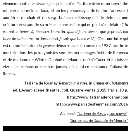
viennent hanter les vivants jusqu’à la folie. L’écriture devient un labyrinthe
où le vrai se mêle au faux, et où les personnages de fiction s’adressent
aux êtres de chair et de sang. Tatiana de Rosnay fait de Rebecca une
créature écrasant de sa présence une artiste qui ne peut s’en défaire ("
Tu
es tout le temps là, Rebecca. Le matin, quand je me lève et que je prends ma
tasse de café et ma tartine au miel, je sais que tu me vois
"). C’est une lutte qui
est racontée et dont la genèse démarre avec le roman de 1937. Une lutte
mortelle dont les protagonistes sont les personnages fictifs de Rebecca
et de madame de Winter. Daphné du Maurier doit s’effacer et les laisser
vivre.
Les romans ne meurent jamais, dit aussi en substance Tatiana de
Rosnay.
Tatiana de Rosnay,
Rebecca m’a tuée
, in
Crimes et Châtiments
éd. L'Avant-scène théâtre, coll. Quatre-vents, 2015, Paris, 13 p.
http://www.tatianaderosnay.com
http://www.parisdesfemmes.com/2016
Voir aussi :
"Tatiana de Rosnay, son œuvre"
"Sur les pas de Daphnée du Maurier"