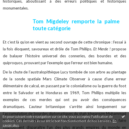
historiques, aboutissant à des erreurs politiques et historiques
monumentales.
Tom Migdeley remporte la palme
toute catégorie
Et c’est là qu’on en vient au second ouvrage de cette chronique : l’essai à
la fois éloquent, savoureux et drôle de Tom Phillips.
Et Merde !
propose
de balayer l’histoire universel des conneries, des bourdes et des
quiproquos, prouvant par l’exemple que l’erreur est bien humaine.
De la chute de l’australopithèque Lucy tombée de son arbre au plantage
de la sonde spatiale Mars Climate Observer à cause d’une erreur
élémentaire de calcul, en passant par le colonialisme ou la guerre du foot
entre le Salvador et le Honduras en 1969, Tom Phillips multiplie les
exemples de ces merdes qui ont pu avoir des conséquences
dramatiques. L’auteur britannique s’arrête ainsi longuement sur
l’accumulation de bourdes diplomatiques du shah khwarezm Muhammad
En poursuivant votre navigation sur ce site, vous acceptez l'utilisation de
II, qui, au début du XIIIe siècle, a réussi en moins de cinq ans à faire
cookies. Ces derniers assurent le bon fonctionnement de nos services.
En
savoir plus
.
stupidement disparaître l’un des plus grands empires du monde en