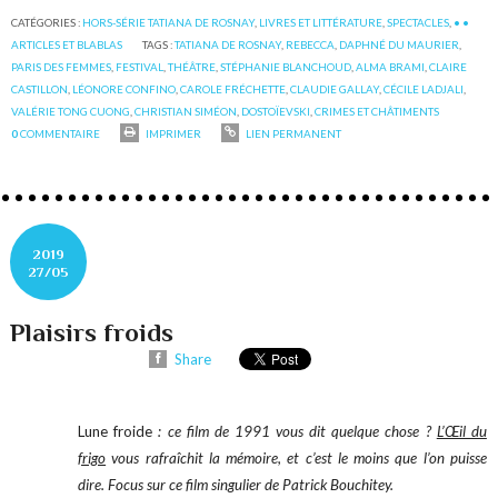
CATÉGORIES :
HORS-SÉRIE TATIANA DE ROSNAY
,
LIVRES ET LITTÉRATURE
,
SPECTACLES
,
• •
ARTICLES ET BLABLAS
TAGS :
TATIANA DE ROSNAY
,
REBECCA
,
DAPHNÉ DU MAURIER
,
PARIS DES FEMMES
,
FESTIVAL
,
THÉÂTRE
,
STÉPHANIE BLANCHOUD
,
ALMA BRAMI
,
CLAIRE
CASTILLON
,
LÉONORE CONFINO
,
CAROLE FRÉCHETTE
,
CLAUDIE GALLAY
,
CÉCILE LADJALI
,
VALÉRIE TONG CUONG
,
CHRISTIAN SIMÉON
,
DOSTOÏEVSKI
,
CRIMES ET CHÂTIMENTS
0
COMMENTAIRE
IMPRIMER
LIEN PERMANENT
2019
27/05
Plaisirs froids
Share
Lune froide
: ce film de 1991 vous dit quelque chose ?
L’‎Œil du
frigo
vous rafraîchit la mémoire, et c’est le moins que l’on puisse
dire. Focus sur ce film singulier de Patrick Bouchitey.