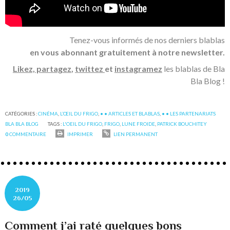
Tenez-vous informés de nos derniers blablas
en vous abonnant gratuitement à notre newsletter.
Likez, partagez
,
twittez
et
instagramez
les blablas de Bla
Bla Blog !
CATÉGORIES :
CINÉMA
,
L’‎ŒIL DU FRIGO
,
• • ARTICLES ET BLABLAS
,
• • LES PARTENARIATS
BLA BLA BLOG
TAGS :
L'OEIL DU FRIGO
,
FRIGO
,
LUNE FROIDE
,
PATRICK BOUCHITEY
0
COMMENTAIRE
IMPRIMER
LIEN PERMANENT
2019
26/05
Comment j’ai raté quelques bons