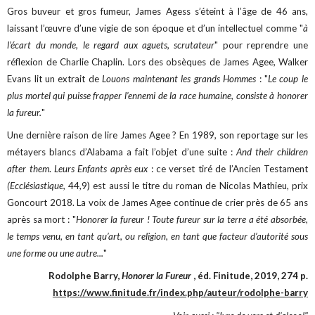
Gros buveur et gros fumeur, James Agess s’éteint à l’âge de 46 ans,
laissant l’œuvre d’une vigie de son époque et d’un intellectuel comme "
à
l’écart du monde, le regard aux aguets, scrutateur
" pour reprendre une
réflexion de Charlie Chaplin. Lors des obsèques de James Agee, Walker
Evans lit un extrait de
Louons maintenant les grands Hommes
: "
Le coup le
plus mortel qui puisse frapper l’ennemi de la race humaine, consiste à honorer
la fureur.
"
Une dernière raison de lire James Agee ? En 1989, son reportage sur les
métayers blancs d’Alabama a fait l’objet d’une suite :
And their children
after them
.
Leurs Enfants après eux
: ce verset tiré de l’Ancien Testament
(Ecclésiastique,
44,9) est aussi le titre du roman de Nicolas Mathieu, prix
Goncourt 2018. La voix de James Agee continue de crier près de 65 ans
après sa mort : "
Honorer la fureur ! Toute fureur sur la terre a été absorbée,
le temps venu, en tant qu’art, ou religion, en tant que facteur d’autorité sous
une forme ou une autre...
"
Rodolphe Barry,
Honorer la Fureur
, éd. Finitude, 2019, 274 p.
https://www.finitude.fr/index.php/auteur/rodolphe-barry