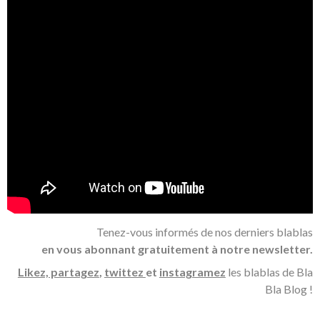
Tenez-vous informés de nos derniers blablas
en vous abonnant gratuitement à notre newsletter.
Likez, partagez
,
twittez
et
instagramez
les blablas de Bla
Bla Blog !