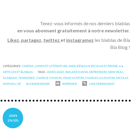
Tenez-vous informés de nos derniers blablas
en vous abonnant gratuitement à notre newsletter.
Likez, partagez
,
twittez
et
instagramez
les blablas de Bla
Bla Blog !
CATÉGORIES :
CINÉMA
,
LIVRES ET LITTÉRATURE
,
WEB, RÉSEAUX SOCIAUX ET PRESSE
,
• •
ARTICLES ET BLABLAS
TAGS :
JAMES AGEE
,
WALKER EVANS
,
DÉPRESSION
,
NEW DEAL
,
ALABAMA
,
TENNESSEE
,
CHARLIE CHAPLIN
,
JOHN HUSTON
,
CHARLES LAUGHTON
,
NICOLAS
MATHIEU
,
SP
0
COMMENTAIRE
IMPRIMER
LIEN PERMANENT
2019
29/05