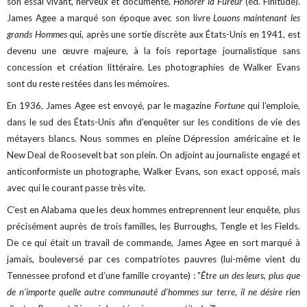
son essai vivant, nerveux et documenté,
Honorer la Fureur
(éd. Finitude).
James Agee a marqué son époque avec son livre
Louons maintenant les
grands Hommes
qui, après une sortie discrète aux États-Unis en 1941, est
devenu une œuvre majeure, à la fois reportage journalistique sans
concession et création littéraire. Les photographies de Walker Evans
sont du reste restées dans les mémoires.
En 1936, James Agee est envoyé, par le magazine
Fortune
qui l’emploie,
dans le sud des États-Unis afin d’enquêter sur les conditions de vie des
métayers blancs. Nous sommes en pleine Dépression américaine et le
New Deal de Roosevelt bat son plein. On adjoint au journaliste engagé et
anticonformiste un photographe, Walker Evans, son exact opposé, mais
avec qui le courant passe très vite.
C’est en Alabama que les deux hommes entreprennent leur enquête, plus
précisément auprès de trois familles, les Burroughs, Tengle et les Fields.
De ce qui était un travail de commande, James Agee en sort marqué à
jamais, bouleversé par ces compatriotes pauvres (lui-même vient du
Tennessee profond et d’une famille croyante) : "
Être un des leurs, plus que
de n’importe quelle autre communauté d’hommes sur terre, il ne désire rien