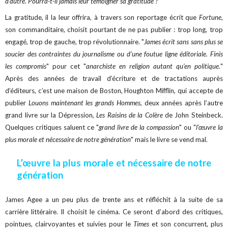
d’autre. Pourra-t-il jamais leur témoigner sa gratitude ?
"
La gratitude, il la leur offrira, à travers son reportage écrit que
Fortune,
son commanditaire, choisit pourtant de ne pas publier : trop long, trop
engagé, trop de gauche, trop révolutionnaire. "
James écrit sans sans plus se
soucier des contraintes du journalisme ou d’une foutue ligne éditoriale. Finis
les compromis
" pour cet "
anarchiste en religion autant qu’en politique.
"
Après des années de travail d’écriture et de tractations auprès
d’éditeurs, c’est une maison de Boston, Houghton Mifflin, qui accepte de
publier
Louons maintenant les grands Hommes,
deux années après l’autre
grand livre sur la Dépression,
Les Raisins de la Colère
de John Steinbeck.
Quelques critiques saluent ce "
grand livre de la compassion
" ou "
l’œuvre la
plus morale et nécessaire de notre génération
" mais le livre se vend mal.
L’œuvre la plus morale et nécessaire de notre
génération
James Agee a un peu plus de trente ans et réfléchit à la suite de sa
carrière littéraire. Il choisit le cinéma. Ce seront d’abord des critiques,
pointues, clairvoyantes et suivies pour le
Times
et son concurrent, plus