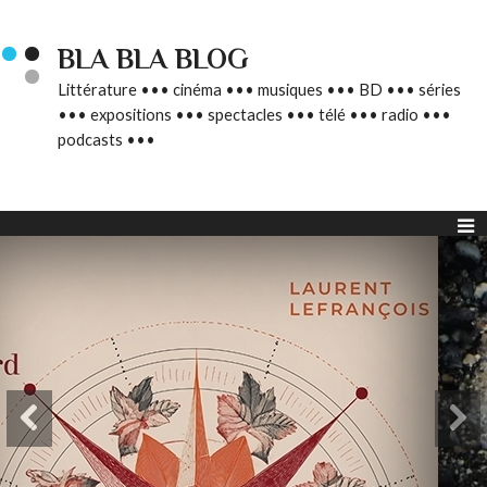
BLA BLA BLOG
Littérature ••• cinéma ••• musiques ••• BD ••• séries
••• expositions ••• spectacles ••• télé ••• radio •••
podcasts •••