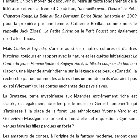
Perrault. Un bon moyen de découvrir ou relire un texte fondamental de la
littérature et voir autrement Cendrillon, "
une vieille avant l’heure.
"
Le Petit
Chaperon Rouge
,
La Belle au Bois Dormant
,
Barbe Bleue
(adaptée en 2009
pour la première par une femme, Catherine Breillat, comme nous le
rappelle Jack Zipes),
La Petite Sirène
ou le
Petit Poucet
ont également
droit à leur focus.
Mais
Contes & Légendes
s’arrête aussi sur d’autres cultures et d’autres
histoires, toujours en rapport avec la nature et les quêtes initiatiques :
Le
Conte du jeune Homme Saule
et
Kaguya Himé, la fille du coupeur de bambou
(Japon), une légende amérindienne sur la légende des peaux (Canada), la
recherche par un homme des arbres dans un monde où ils n’auraient pas
existé (Vietnam) ou les contes enchantés des pays slaves.
La Bretagne, terre mystérieuse aux légendes extrêmement riche est
traitée, est également abordée par le musicien Gérard Lomenec’h qui
s’intéresse à la place de la forêt. Les ethnologues Yvonne Verdier et
Geneviève Massignon se posent quant à elle cette question : Que sont
venues faire les filles perdues en forêt ?
Les amateurs de contes, à l’origine de la fantasy moderne, seront dans