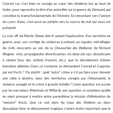
Conrad car c'est bien ce voyage au cœur des ténèbres (ou
au bout de
l'enfer
, pour reprendre le titre d'un autre film sur la guerre du Vietnam) qui
constitue la trame fondamentale de l'histoire. En remontant vers l'amont
du cours d'eau, c'est aussi un périple vers la source du mal qui nous est
présenté.
La voix off de Martin Sheen décrit autant l'exploration d'un territoire en
guerre, avec son cortège de violences (combats au napalm, mitraillages
de civils innocents au son de la
Chevauchée des Walkyries
de Richard
Wagner, viols, propagandes divertissantes via deux pin-ups aboutissant
à rendre fous des soldats frustrés, etc.), que le dévoilement d'âmes
humaines aliénées. Dans ce contexte, se demandent Conrad et Coppola,
qui est Kurtz ? Ou plutôt : quel "
autre
" crime a-t-il pu faire pour devenir
une cible à abattre, dans des territoires ravagés par l'inhumanité, la
violence aveugle et le crime à grande échelle ? Cette question est posée
par les narrateurs (Marlowe et Willard), une question si complexe qu'elle
en vient presque à mettre entre parenthèse la mission d'élimination du
"
monstre
" Kurtz. Que ce soit dans
Au Cœur des Ténèbres
ou dans
Apocalypse Now
, le dénouement tragique s'avère moins important que le