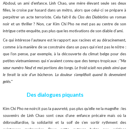
Abdoul, un ami d’enfance. Linh Chao, une mère élevant seule ses deux
filles, le croise par hasard dans un métro, alors que celui-ci se prépare à
perpétrer un acte terroriste. Cela fait-il du
Clos des Diablotins
un roman
noir et un thriller ? Non, car Kim Chi Pho ne met pas au centre de son
intrigue cette enquête, pas plus que les motivations de son diable d’ami.
Ce qui intéresse l’auteure est le rapport aux racines et au déracinement,
comme à la manière de se construire dans un pays qui n’est pas le nôtre :
que l’on pense, par exemple, à la découverte du climat belge pour des
petites vietnamiennes qui n’avaient connu que des temps tropicaux : "
Ma
sœur numéro Neuf et moi portions des tongs. Le froid sciait nos pieds ainsi que
le ferait la scie d’un bûcheron. La douleur s’amplifiait quand ils devenaient
gelés.
"
Des dialogues piquants
Kim Chi Pho ne noircit pas la pauvreté, pas plus qu’elle ne la magnifie : les
souvenirs de Linh Chao sont ceux d’une enfance précaire mais où la
débrouillardise, la solidarité et la soif de s’en sortir rythment des