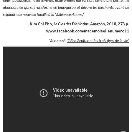
lune ; quelquefois, je les invente. Bulle préfère ma version, celle d’une petite fille
abandonnée qui se transforme en loup-garou et dévore les méchants avant de
rejoindre sa nouvelle famille à la Vallée-aux-Loups.
"
Kim Chi Pho,
Le Clos des Diablotins
, Amazon, 2018, 273 p.
www.facebook.com/mademoisellenumero11
Voir aussi :
"Alice Zeniter et les trois âges de la vie"