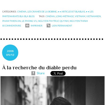
CATÉGORIES :
CINÉMA
,
LES CRAMÉS DE LA BOBINE
,
• • ARTICLES ET BLABLAS
,
• • LES
PARTENARIATS BLA BLA BLOG
TAGS :
CINÉMA
,
LONG-MÉTRAGE
,
VIETNAM
,
VIETNAMIEN
,
PHAM THIEN AN
,
LE PHONG VU
,
NGUYEN THI TRUC QUYNH
,
NGUYEN THINH
0
COMMENTAIRE
IMPRIMER
LIEN PERMANENT
2018
09/12
À la recherche du diable perdu
Share