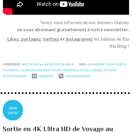
Tenez-vous informés de nos derniers blablas
en vous abonnant gratuitement à notre newsletter.
Likez, partagez
,
twittez
et
instagramez
les blablas de Bla
Bla Blog !
CATÉGORIES :
SPECTACLES
,
• • ARTICLES ET BLABLAS
TAGS :
ALEXANDRE FINCK
,
ADRIEN
FOURNIER
,
COMPAGNIE DISCRÈTE
,
TOURS
,
MONTARGIS
,
TIVOLI
,
GUERRE
,
VIETNAM
0
COMMENTAIRE
IMPRIMER
LIEN PERMANENT
2018
30/07
Sortie en 4K Ultra HD de Voyage au