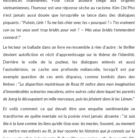
existences malmenées. Pour cette auteure belge aux origines
vietnamiennes, l’humour est une réponse sèche au racisme. Kim Chi Pho
n’est jamais aussi douée que lorsqu’elle se lance dans des dialogues
piquants : "
Putain, Linh ! Tu me fais chier avec tes « pourquoi ? » T’es vraiment
con ou tes yeux sont trop bridés pour voir ? — Mes yeux bridés t’emmerdent
connard !
"
Le lecteur se ballade dans un livre ne ressemble à rien d’autre : le thriller
devient autofiction et récit d’apprentissage sur le thème de l’identité.
Derrière le voile de la pudeur, les dialogues enlevés et aussi
l’autodérision, se cache une profonde mélancolie, lorsqu’il est par
exemple question de ces amis disparus, comme tombés dans des
limbes : "
La disparition mystérieuse de Rosa fit naître dans mon imagination
d’innombrables scénarios macabres, entre autres celui dans lequel les parents
de Joerg la découpaient en mille morceaux, puis les jetaient dans le lac Léman.
"
Et voilà comment ce qui devait être une enquête sentimentale se
transforme en quête mentale où la poésie n’est jamais absente : "J
e suis
liée à la lune comme les liens qu’elle tisse avec les marées. Souvent, au moment
de mettre mes enfants au lit, je leur raconte les histoires que je connais sur la