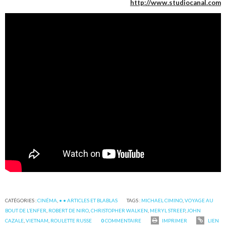
http://www.studiocanal.com
CATÉGORIES :
CINÉMA
,
• • ARTICLES ET BLABLAS
TAGS :
MICHAEL CIMINO
,
VOYAGE AU
BOUT DE L’ENFER
,
ROBERT DE NIRO
,
CHRISTOPHER WALKEN
,
MERYL STREEP
,
JOHN
CAZALE
,
VIETNAM
,
ROULETTE RUSSE
0
COMMENTAIRE
IMPRIMER
LIEN