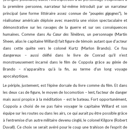
la première personne, narrateur lui-même introduit par un narrateur
principal (une forme littéraire assez connue de "
poupées gigognes
"), le
réalisateur américain déploie avec maestria une vision spectaculaire et
démonstrative sur les ravages de la guerre et sur ses conséquences
humaines. Comme dans
Au Cœur des Ténèbres
, un personnage (Martin
Sheen, alias le capitaine Willard) fait figure de témoin autant que d'acteur
dans cette quête vers le colonel Kurtz (Marlon Brando). Ce fou
dangereux – aussi déifié dans le livre de Conrad qu'il n'est
monstrueusement incarné dans le film de Coppola grâce au génie de
Brando – n'apparaîtra qu'à la fin, au terme d'un long voyage
apocalyptique.
Le périple, justement, est l'épine dorsale du livre comme du film. Et dans
les deux cas de figure, le moyen de locomotion – lent, facteur de danger
mais aussi propice à la méditation – est le bateau. Fort opportunément,
Coppola a choisi de ne pas faire voyager le capitaine Willard et son
équipe sur les routes ou dans les airs, ce qui aurait pu être possible grâce
à l'entremise d'un autre militaire devenu cinglé, le colonel Kilgore (Robert
Duvall). Ce choix se serait avéré pour le coup une trahison de l'esprit de