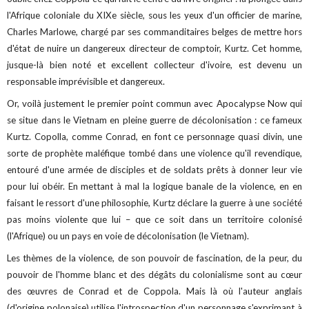
l'Afrique coloniale du XIXe siècle, sous les yeux d'un officier de marine,
Charles Marlowe, chargé par ses commanditaires belges de mettre hors
d'état de nuire un dangereux directeur de comptoir, Kurtz. Cet homme,
jusque-là bien noté et excellent collecteur d'ivoire, est devenu un
responsable imprévisible et dangereux.
Or, voilà justement le premier point commun avec Apocalypse Now qui
se situe dans le Vietnam en pleine guerre de décolonisation : ce fameux
Kurtz.
Copolla, comme Conrad, en font ce personnage quasi divin, une
sorte de prophète maléfique tombé dans une violence qu'il revendique,
entouré d'une armée de disciples et de soldats prêts à donner leur vie
pour lui obéir. En mettant à mal la logique banale de la violence, en en
faisant le ressort d'une philosophie, Kurtz déclare la guerre à une société
pas moins violente que lui – que ce soit dans un territoire colonisé
(l'Afrique) ou un pays en voie de décolonisation (le Vietnam).
Les thèmes de la violence, de son pouvoir de fascination, de la peur, du
pouvoir de l'homme blanc et des dégâts du colonialisme sont au cœur
des œuvres de Conrad et de Coppola. Mais là où l'auteur anglais
(d'origine polonaise) utilise l'introspection d'un personnage s'exprimant à