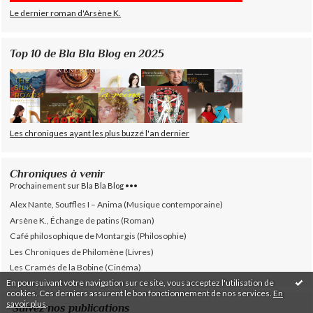
Le dernier roman d'Arsène K.
Top 10 de Bla Bla Blog en 2025
Les chroniques ayant les plus buzzé l'an dernier
Chroniques à venir
Prochainement sur Bla Bla Blog •••
Alex Nante, Souffles I – Anima (Musique contemporaine)
Arsène K., Échange de patins (Roman)
Café philosophique de Montargis (Philosophie)
Les Chroniques de Philomène (Livres)
Les Cramés de la Bobine (Cinéma)
En poursuivant votre navigation sur ce site, vous acceptez l'utilisation de
cookies. Ces derniers assurent le bon fonctionnement de nos services.
En
savoir plus
.
Suivez nos publications