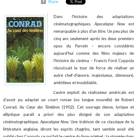
Share
Dans l'histoire des adaptations
cinématographiques,
Apocalypse Now
est
remarquable à plus d'un titre. Un peu plus de
cinq ans seulement après les deux premiers
opus du
Parrain
– encore considérés
aujourd'hui comme des films majeurs de
l'histoire du cinéma – Francis Ford Coppola
réussissait le tour de force de réaliser un
autre chef-d'œuvre, majestueux, démesuré,
ambitieux et inoubliable.
L'autre exploit du réalisateur américain est
d'avoir pu adapter un court roman (ou longue nouvelle) de Robert
Conrad,
Au Cœur des Ténèbres
(1902). Cet ouvrage dense, lyrique et
elliptique paraît a priori des plus éloigné de son adaptation
cinématographique,
Apocalypse Now
. Une trahison de ce classique de la
littérature anglaise, diront les esprits chagrins, tant semble avoir été
oublié chez Coppola ce qui fait le centre du livre originel : la plongée dans