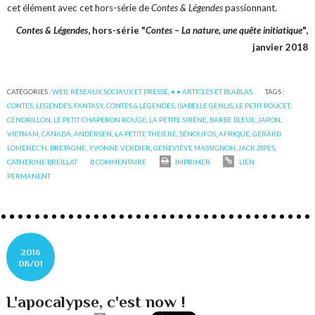
cet élément avec cet hors-série de
Contes & Légendes
passionnant.
Contes & Légendes
, hors-série "
Contes – La nature, une quête initiatique
",
janvier 2018
CATÉGORIES :
WEB, RÉSEAUX SOCIAUX ET PRESSE
,
• • ARTICLES ET BLABLAS
TAGS :
CONTES
,
LEGENDES
,
FANTASY
,
CONTES & LÉGENDES
,
ISABELLE GENLIS
,
LE PETIT POUCET
,
CENDRILLON
,
LE PETIT CHAPERON ROUGE
,
LA PETITE SIRÈNE
,
BARBE BLEUE
,
JAPON
,
VIETNAM
,
CANADA
,
ANDERSEN
,
LA PETITE THÉIÈRE
,
SÉNOUFOS
,
AFRIQUE
,
GÉRARD
LOMENEC’H
,
BRETAGNE
,
YVONNE VERDIER
,
GENEVIÈVE MASSIGNON
,
JACK ZIPES
,
CATHERINE BREILLAT
0
COMMENTAIRE
IMPRIMER
LIEN
PERMANENT
2016
08/01
L'apocalypse, c'est now !