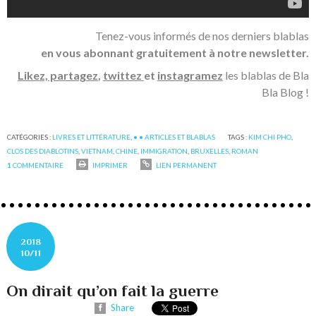
Tenez-vous informés de nos derniers blablas
en vous abonnant gratuitement à notre newsletter.
Likez, partagez
,
twittez
et
instagramez
les blablas de Bla
Bla Blog !
CATÉGORIES :
LIVRES ET LITTÉRATURE
,
• • ARTICLES ET BLABLAS
TAGS :
KIM CHI PHO
,
CLOS DES DIABLOTINS
,
VIETNAM
,
CHINE
,
IMMIGRATION
,
BRUXELLES
,
ROMAN
1
COMMENTAIRE
IMPRIMER
LIEN PERMANENT
2018
10/11
On dirait qu’on fait la guerre
Share