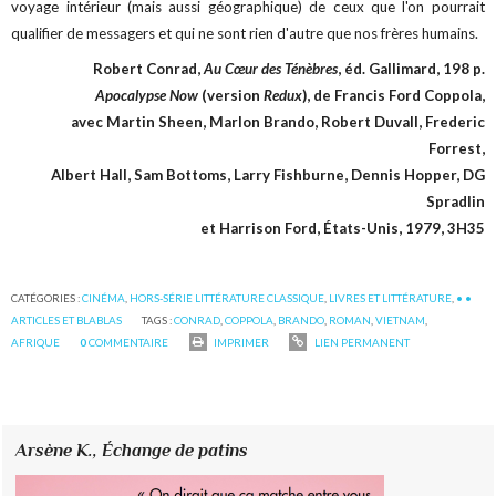
voyage intérieur (mais aussi géographique) de ceux que l'on pourrait
qualifier de messagers et qui ne sont rien d'autre que nos frères humains.
Robert Conrad,
Au Cœur des Ténèbres
, éd. Gallimard, 198 p.
Apocalypse Now
(version
Redux
), de Francis Ford Coppola,
avec Martin Sheen, Marlon Brando, Robert Duvall, Frederic
Forrest,
Albert Hall, Sam Bottoms, Larry Fishburne, Dennis Hopper, DG
Spradlin
et Harrison Ford, États-Unis, 1979, 3H35
CATÉGORIES :
CINÉMA
,
HORS-SÉRIE LITTÉRATURE CLASSIQUE
,
LIVRES ET LITTÉRATURE
,
• •
ARTICLES ET BLABLAS
TAGS :
CONRAD
,
COPPOLA
,
BRANDO
,
ROMAN
,
VIETNAM
,
AFRIQUE
0
COMMENTAIRE
IMPRIMER
LIEN PERMANENT
Arsène K.,
Échange de patins