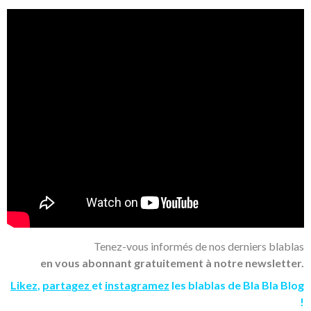
Tenez-vous informés de nos derniers blablas
en vous abonnant gratuitement à notre newsletter.
Likez
,
partagez
et
instagramez
les blablas de Bla Bla Blog
!