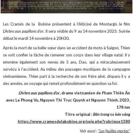
Les Cramés de la Bobine présentent à l'Alticiné de Montargis le film
L’Arbre aux papillons d’or
. Il sera visible du 9 au 14 novembre 2023. Soirée
débat le mardi 14 novembre à 20H30.
Après la mort de sa belle-sœur dans un accident de moto à Saigon, Thien
se voit confier la tâche de ramener son corps dans leur village natal. Il y
emmène également son neveu de 5 ans, Dao, qui a miraculeusement
survécu à l’accident. Au milieu des paysages mystiques de la campagne
vietnamienne, Thien part à la recherche de son frère aîné, disparu il y a
des années, un voyage qui remet profondément en question sa foi.
L’Arbre aux papillons d’or
, drame vietnamien de Pham Thiên Ân
avec Le Phong Vu, Nguyen Thi Truc Quynh et Nguyen Thinh, 2023,
178 mn
Titre original :
Bên trong vỏ kén vàng
https://www.cramesdelabobine.org/spip.php?rubrique1380
Voir aussi :
"Les feuilles mortes"