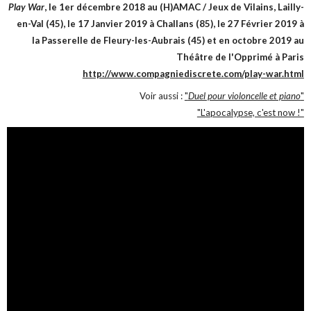
Play War
, le 1er décembre 2018 au (H)AMAC / Jeux de Vilains, Lailly-
en-Val (45), le 17 Janvier 2019 à Challans (85), le 27 Février 2019 à
la Passerelle de Fleury-les-Aubrais (45) et en octobre 2019 au
Théâtre de l'Opprimé à Paris
http://www.compagniediscrete.com/play-war.html
Voir aussi :
"
Duel pour violoncelle et piano
"
"L'apocalypse, c'est now !"