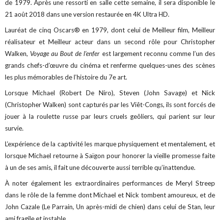
de 1979. Après une ressorti en salle cette semaine, il sera disponible le
21 août 2018 dans une version restaurée en 4K Ultra HD.
Lauréat de cinq Oscars® en 1979, dont celui de Meilleur film, Meilleur
réalisateur et Meilleur acteur dans un second rôle pour Christopher
Walken,
Voyage au Bout de l’enfer
est largement reconnu comme l’un des
grands chefs-d’œuvre du cinéma et renferme quelques-unes des scènes
les plus mémorables de l’histoire du 7e art.
Lorsque Michael (Robert De Niro), Steven (John Savage) et Nick
(Christopher Walken) sont capturés par les Viêt-Congs, ils sont forcés de
jouer à la roulette russe par leurs cruels geôliers, qui parient sur leur
survie.
L’expérience de la captivité les marque physiquement et mentalement, et
lorsque Michael retourne à Saïgon pour honorer la vieille promesse faite
à un de ses amis, il fait une découverte aussi terrible qu’inattendue.
À noter également les extraordinaires performances de Meryl Streep
dans le rôle de la femme dont Michael et Nick tombent amoureux, et de
John Cazale (Le Parrain, Un après-midi de chien) dans celui de Stan, leur
ami fragile et instable.