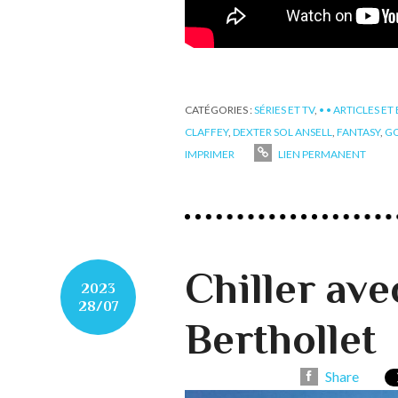
CATÉGORIES :
SÉRIES ET TV
,
• • ARTICLES ET
CLAFFEY
,
DEXTER SOL ANSELL
,
FANTASY
,
G
IMPRIMER
LIEN PERMANENT
Chiller ave
2023
28/07
Berthollet
Share