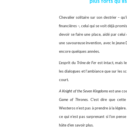
plus forts qu’ils
Chevalier solitaire sur son destrier – qu’
financières –, celui qui se voit déjà promi
devoir se faire une place, aidé par celui
une savoureuse invention, avec le jeune D
encore quelques années.
L’esprit du
Trône de Fer
est intact, mais l
les dialogues et l’ambiance que sur les s
court.
A Knight of the Seven Kingdoms
est une coc
Game of Thrones.
C’est dire que cette
Westeros n’est pas à prendre à la légère.
ce qui n’est pas surprenant si l’on pense
hâte d’en savoir plus.