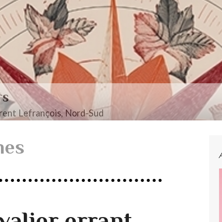
rs
ent Lefrançois, Nord-Sud
nes
valier errant