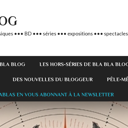
LOG
iques ••• BD ••• séries ••• expositions ••• spectacles
 BLA BLOG
LES HORS-SÉRIES DE BLA BLA BLO
DES NOUVELLES DU BLOGGEUR
PÊLE-MÊL
ABLAS EN VOUS ABONNANT À LA NEWSLETTER