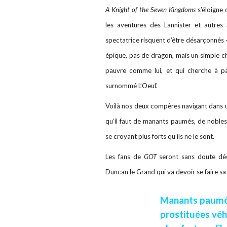
A Knight of the Seven Kingdoms
s’éloigne 
les aventures des Lannister et autres 
spectatrice risquent d’être désarçonnés –
épique, pas de dragon, mais un simple che
pauvre comme lui, et qui cherche à par
surnommé L’Oeuf.
Voilà nos deux compères navigant dans u
qu’il faut de manants paumés, de nobles
se croyant plus forts qu’ils ne le sont.
Les fans de
GOT
seront sans doute dé
Duncan le Grand qui va devoir se faire sa 
Manants paumés
prostituées véh