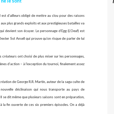
 ne le sont
il est d’ailleurs obligé de mettre au clou pour des raisons
s aux plus grands exploits et aux prestigieuses batailles va
 qui devient son écuyer. Le personnage d’Egg (L’Oeuf) est
exter Sol Ansell qui prouve qu’on risque de parler de lui
es créateurs ont choisi de plus miser sur les personnages,
cènes d’action – à l’exception du tournoi, finalement assez
réation de George R.R. Martin, auteur de la saga culte de
 nouvelle déclinaison qui nous transporte au pays de
 Il se dit même que plusieurs saisons sont en préparation,
 à la fin ouverte de ces six premiers épisodes. On a déjà