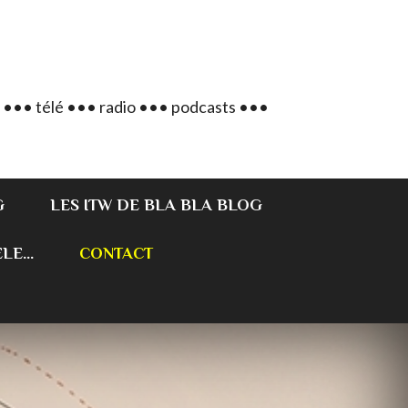
 ••• télé ••• radio ••• podcasts •••
G
LES ITW DE BLA BLA BLOG
E...
CONTACT