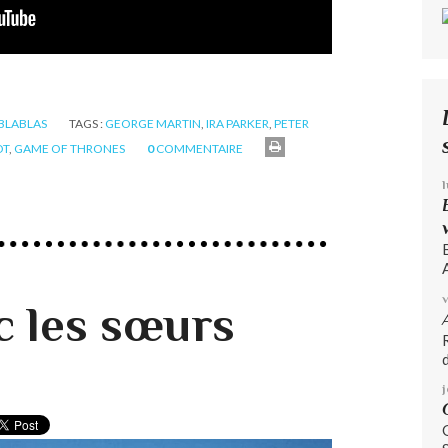
 BLABLAS
TAGS :
GEORGE MARTIN
,
IRA PARKER
,
PETER
OT
,
GAME OF THRONES
0
COMMENTAIRE
A
c les sœurs
d