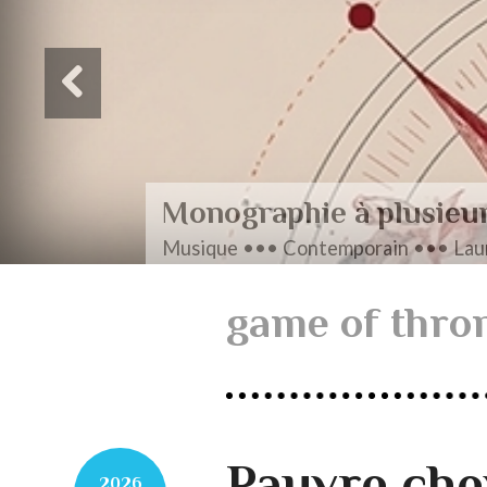
Monographie à plusieu
Musique ••• Contemporain ••• Laur
game of thro
Pauvre che
2026