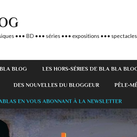
LOG
iques ••• BD ••• séries ••• expositions ••• spectacles
 BLA BLOG
LES HORS-SÉRIES DE BLA BLA BLO
DES NOUVELLES DU BLOGGEUR
PÊLE-MÊL
ABLAS EN VOUS ABONNANT À LA NEWSLETTER