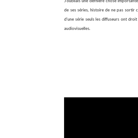
J’oubliais une dernière chose importante
de ses séries, histoire de ne pas sortir
d’une série seuls les diffuseurs ont droi
audiovisuelles.