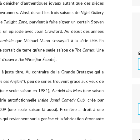
à dénicher d’authentiques joyaux autant que des pièces
owrunners. Ainsi, durant les trois saisons de
Night Galler
y
de
Twilight Zone
, parvient à faire signer un certain Steven
s
, un épisode avec Joan Crawford. Au début des années
Homicide
que Michael Mann s’essayait à la série télé. En
e sortait de terre qu’une seule saison de
The Corner
. Une
ef d’œuvre
The Wire
(
Sur Écoute
).
 à juste titre. Au contraire de la Grande-Bretagne qui a
us ces Anglais
"), peu de séries trouvent grâce aux yeux de
(une seule saison en 1981),
Au-delà des Murs
(une saison
rie autofictionnelle
Inside Jamel Comedy Club
, créé par
9 (une seule saison là aussi). Première a droit à une
 qui reviennent sur la genèse et la fabrication étonnante