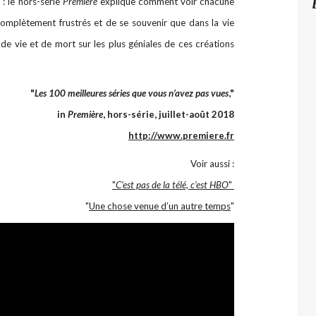
 : le hors-série
Première
explique comment voir chacune
 complètement frustrés et de se souvenir que dans la vie
t de vie et de mort sur les plus géniales de ces créations
"
Les 100 meilleures séries que vous n’avez pas vues
,"
in
Première
, hors-série, juillet-août 2018
http://www.premiere.fr
Voir aussi :
"
C’est pas de la télé, c’est HBO
"
"
Une chose venue d’un autre temps
"