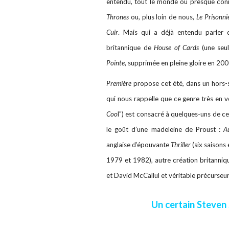
entendu, tout le monde ou presque conn
Thrones
ou, plus loin de nous,
Le Prisonni
Cuir
. Mais qui a déjà entendu parler
britannique de
House of Cards
(une seul
Pointe
, supprimée en pleine gloire en 20
Première
propose cet été, dans un hors-sé
qui nous rappelle que ce genre très en 
Coo
l") est consacré à quelques-uns de c
le goût d’une madeleine de Proust :
A
anglaise d’épouvante
Thriller
(six saisons
1979 et 1982), autre création britanniq
et David McCallul et véritable précurseu
Un certain Steven