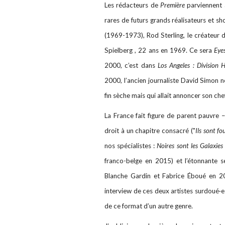
Les rédacteurs de
Première
parviennent 
rares de futurs grands réalisateurs et sh
(1969-1973), Rod Sterling, le créateur 
Spielberg , 22 ans en 1969. Ce sera
Eye
2000, c’est dans
Los Angeles : Division 
2000, l’ancien journaliste David Simon n
fin sèche mais qui allait annoncer son ch
La France fait figure de parent pauvre –
droit à un chapitre consacré ("
Ils sont fo
nos spécialistes :
Noires sont les Galaxies
franco-belge en 2015) et l’étonnante sé
Blanche Gardin et Fabrice Éboué en 200
interview de ces deux artistes surdoué·es
de ce format d’un autre genre.