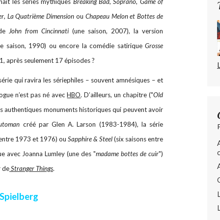
aît les séries mythiques
Breaking Bad
,
Soprano
,
Game of
er
,
La Quatrième Dimension
ou
Chapeau Melon et Bottes de
 de
John from Cincinnati
(une saison, 2007), la version
e saison, 1990) ou encore la comédie satirique
Grosse
01, après seulement 17 épisodes ?
rie qui ravira les sériephiles – souvent amnésiques – et
vogue n’est pas né avec
HBO
. D’ailleurs, un chapitre ("
Old
es authentiques monuments historiques qui peuvent avoir
utoman
créé par Glen A. Larson (1983-1984), la série
 entre 1973 et 1976) ou
Sapphire & Steel
(six saisons entre
ue avec Joanna Lumley (une des "
madame bottes de cuir
")
r de
Stranger Things
.
 Spielberg