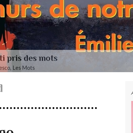
s des mots
 Mots
d
ogo