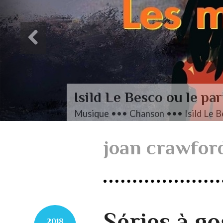
Isild Le Besco ou le parti pri
Musique ••• Chanson ••• Isild Le Besco, Les
joan crawfor
Séries à g
2018