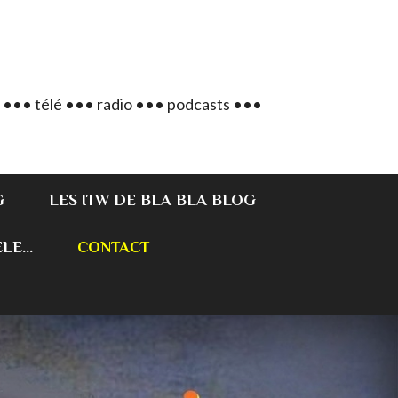
 ••• télé ••• radio ••• podcasts •••
G
LES ITW DE BLA BLA BLOG
E...
CONTACT