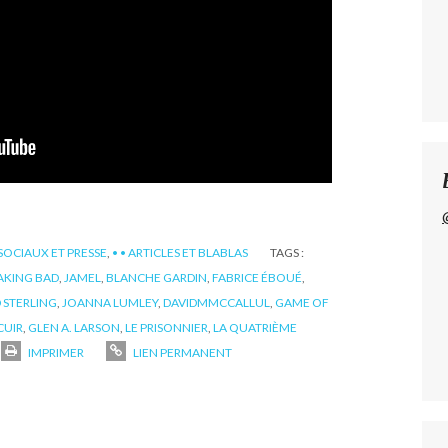
SOCIAUX ET PRESSE
,
• • ARTICLES ET BLABLAS
TAGS :
AKING BAD
,
JAMEL
,
BLANCHE GARDIN
,
FABRICE ÉBOUÉ
,
 STERLING
,
JOANNA LUMLEY
,
DAVIDMMCCALLUL
,
GAME OF
CUIR
,
GLEN A. LARSON
,
LE PRISONNIER
,
LA QUATRIÈME
IMPRIMER
LIEN PERMANENT