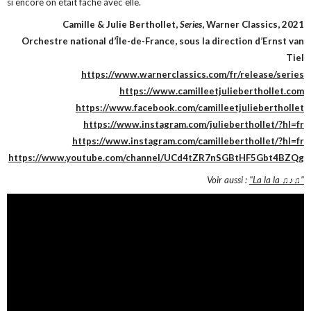
si encore on était fâché avec elle.
Camille & Julie Berthollet,
Series
, Warner Classics, 2021
Orchestre national d’Île-de-France, sous la direction d’Ernst van
Tiel
https://www.warnerclassics.com/fr/release/series
https://www.camilleetjulieberthollet.com
https://www.facebook.com/camilleetjulieberthollet
https://www.instagram.com/julieberthollet/?hl=fr
https://www.instagram.com/camilleberthollet/?hl=fr
https://www.youtube.com/channel/UCd4tZR7nSGBtHF5Gbt4BZQg
Voir aussi :
"La la la ♫♪♫"