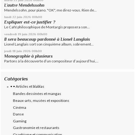
L’autre Mendelssohn
Mendelssohn, pour piano. "OK", me direz-vous. Rien de...
lundi 22
juin 2026
00h00
Expliquer est-ce justifier ?
Le Café philosophique de Montargis proposera son...
vendredi 19
juin 2026
00h00
Il sera beaucoup pardonné à Lionel Langlais
Lionel Langlais sort son cinquième album, sobrement...
jeudi 18
juin 2026
00h00
Monographie à plusieurs
Partons à la découverte d’un compositeur d’aujourd’hui,...
Catégories
• • Articles et blablas
Bandes dessinées et mangas
Beaux-arts, musées et expositions
Cinéma
Danse
Gaming
Gastronomie et restaurants
Graphisme et communication