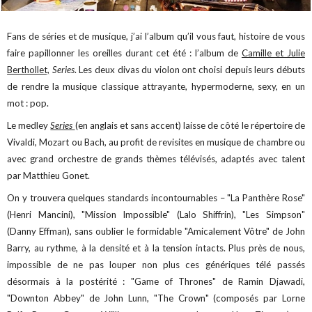
Fans de séries et de musique, j’ai l’album qu’il vous faut, histoire de vous
faire papillonner les oreilles durant cet été : l’album de
Camille et Julie
Berthollet,
Series
. Les deux divas du violon ont choisi depuis leurs débuts
de rendre la musique classique attrayante, hypermoderne, sexy, en un
mot : pop.
Le medley
Series
(en anglais et sans accent) laisse de côté le répertoire de
Vivaldi, Mozart ou Bach, au profit de revisites en musique de chambre ou
avec grand orchestre de grands thèmes télévisés, adaptés avec talent
par Matthieu Gonet.
On y trouvera quelques standards incontournables – "La Panthère Rose"
(Henri Mancini), "Mission Impossible" (Lalo Shiffrin), "Les Simpson"
(Danny Effman), sans oublier le formidable "Amicalement Vôtre" de John
Barry, au rythme, à la densité et à la tension intacts. Plus près de nous,
impossible de ne pas louper non plus ces génériques télé passés
désormais à la postérité : "Game of Thrones" de Ramin Djawadi,
"Downton Abbey" de John Lunn, "The Crown" (composés par Lorne