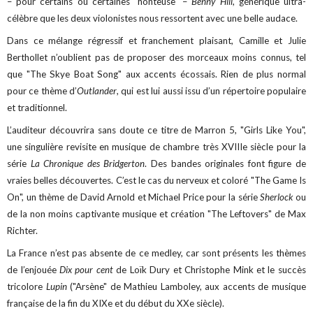
– pour certains ou certaines "honteuse" –
Benny Hill
, générique ultra-
célèbre que les deux violonistes nous ressortent avec une belle audace.
Dans ce mélange régressif et franchement plaisant, Camille et Julie
Berthollet n’oublient pas de proposer des morceaux moins connus, tel
que "The Skye Boat Song" aux accents écossais. Rien de plus normal
pour ce thème d’
Outlander
, qui est lui aussi issu d’un répertoire populaire
et traditionnel.
L’auditeur découvrira sans doute ce titre de Marron 5, "Girls Like You",
une singulière revisite en musique de chambre très XVIIIe siècle pour la
série
La Chronique des Bridgerton
. Des bandes originales font figure de
vraies belles découvertes. C’est le cas du nerveux et coloré "The Game Is
On", un thème de David Arnold et Michael Price pour la série
Sherlock
ou
de la non moins captivante musique et création "The Leftovers" de Max
Richter.
La France n’est pas absente de ce medley, car sont présents les thèmes
de l’enjouée
Dix pour cent
de Loïk Dury et Christophe Mink et le succès
tricolore
Lupin
("Arsène" de Mathieu Lamboley, aux accents de musique
française de la fin du XIXe et du début du XXe siècle).