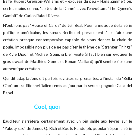
Balfe, Rupert Gregson-Williams et – excusez du peu – Hans Zimmer) ou,
certes moins connu, "Le Jeu de la Dame" avec l’envoûtant "The Queen’s
Gambit" de Carlos Rafael Rivera.
N'oublions pas "House of Cards" de Jeff Beal. Pour la musique de la série
politique américaine, les sœurs Berthollet parviennent à en faire une
création presque contemporaine capable de vous donner la chair de
poule. Impossible non plus de ne pas citer le thème de "Stranger Things"
de Kyle Dixon et Michael Stein, si bien visité (il faut bien sûr évoquer le
gros travail de Matthieu Gonet et Ronan Maillard) qu’il semble être une
authentique création.
Qui dit adaptations dit parfois revisites surprenantes, à l’instar du "Bella
Ciao", un traditionnel italien remis au jour par la série espagnole Casa del
Papel.
Cool, quoi
L’auditeur s’arrêtera certainement avec un big smile aux lèvres sur le
"Yakety sax" de James Q. Rich et Boots Randolph, popularisé par la série