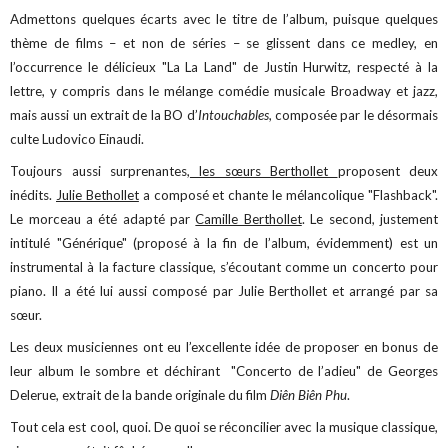
Admettons quelques écarts avec le titre de l’album, puisque quelques
thème de films – et non de séries – se glissent dans ce medley, en
l’occurrence le délicieux "La La Land" de Justin Hurwitz, respecté à la
lettre, y compris dans le mélange comédie musicale Broadway et jazz,
mais aussi un extrait de la BO d’
Intouchables
, composée par le désormais
culte Ludovico Einaudi.
Toujours aussi surprenantes,
les sœurs Berthollet
proposent deux
inédits.
Julie Bethollet
a composé et chante le mélancolique "Flashback".
Le morceau a été adapté par
Camille Berthollet
. Le second, justement
intitulé "Générique" (proposé à la fin de l’album, évidemment) est un
instrumental à la facture classique, s’écoutant comme un concerto pour
piano. Il a été lui aussi composé par Julie Berthollet et arrangé par sa
sœur.
Les deux musiciennes ont eu l’excellente idée de proposer en bonus de
leur album le sombre et déchirant "Concerto de l’adieu" de Georges
Delerue, extrait de la bande originale du film
Diên Biên Phu
.
Tout cela est cool, quoi. De quoi se réconcilier avec la musique classique,