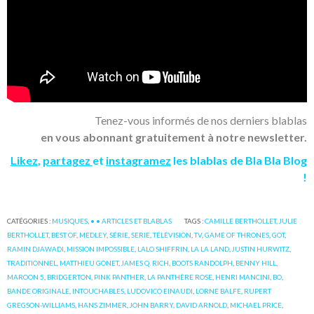
Tenez-vous informés de nos derniers blablas
en vous abonnant gratuitement à notre newsletter.
Likez
,
partagez
et
instagramez
les blablas de Bla Bla Blog
!
CATÉGORIES :
MUSIQUES
,
• • ARTICLES ET BLABLAS
TAGS :
CAMILLE BERTHOLLET
,
JULIE
BERTHOLLET
,
BEST OF
,
MEDLEY
,
SÉRIE
,
SERIE
,
TÉLÉVISION
,
TV
,
GAME OF THRONES
,
GOT
,
RAMIN DJAWADI
,
MISSION IMPOSSIBLE
,
LALO SHIFFRIN
,
LA LA LAND
,
JUSTIN HURWITZ
,
TRADITIONNEL
,
MATTHIEU GONET
,
JAMES Q. RICH
,
BOOTS RANDOLPH
,
BENNY HILL
,
MAROON 5
,
BRIDGERTON
,
PINK PANTHER
,
LA PANTHÈRE ROSE
,
HENRI MANCINI
,
BO
,
BANDE ORIGINALE
,
INTOUCHABLES
,
LUDOVICO EINAUDI
,
LORNE BALFE
,
RUPERT
GREGSON-WILLIAMS
,
HANS ZIMMER
,
JOHN BARRY
,
DAVID ARNOLD
,
MICHAEL PRICE
,