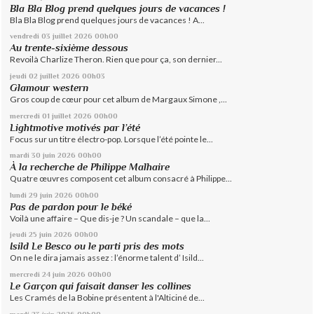
Bla Bla Blog prend quelques jours de vacances !
Bla Bla Blog prend quelques jours de vacances ! A...
vendredi 03
juillet 2026
00h00
Au trente-sixième dessous
Revoilà Charlize Theron. Rien que pour ça, son dernier...
jeudi 02
juillet 2026
00h03
Glamour western
Gros coup de cœur pour cet album de Margaux Simone ,...
mercredi 01
juillet 2026
00h00
Lightmotive motivés par l’été
Focus sur un titre électro-pop. Lorsque l’été pointe le...
mardi 30
juin 2026
00h00
À la recherche de Philippe Malhaire
Quatre œuvres composent cet album consacré à Philippe...
lundi 29
juin 2026
00h00
Pas de pardon pour le béké
Voilà une affaire – Que dis-je ? Un scandale – que la...
jeudi 25
juin 2026
00h00
Isild Le Besco ou le parti pris des mots
On ne le dira jamais assez : l’énorme talent d’ Isild...
mercredi 24
juin 2026
00h00
Le Garçon qui faisait danser les collines
Les Cramés de la Bobine présentent à l'Alticiné de...
mardi 23
juin 2026
00h00