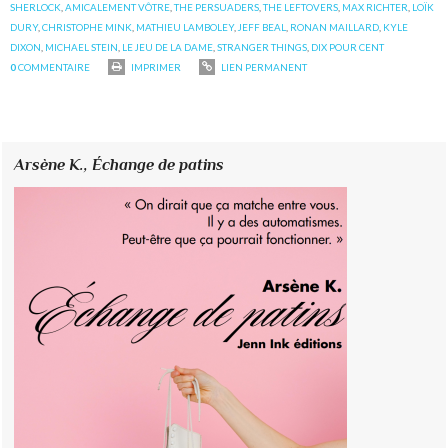
SHERLOCK
,
AMICALEMENT VÔTRE
,
THE PERSUADERS
,
THE LEFTOVERS
,
MAX RICHTER
,
LOÏK
DURY
,
CHRISTOPHE MINK
,
MATHIEU LAMBOLEY
,
JEFF BEAL
,
RONAN MAILLARD
,
KYLE
DIXON
,
MICHAEL STEIN
,
LE JEU DE LA DAME
,
STRANGER THINGS
,
DIX POUR CENT
0
COMMENTAIRE
IMPRIMER
LIEN PERMANENT
Arsène K.,
Échange de patins