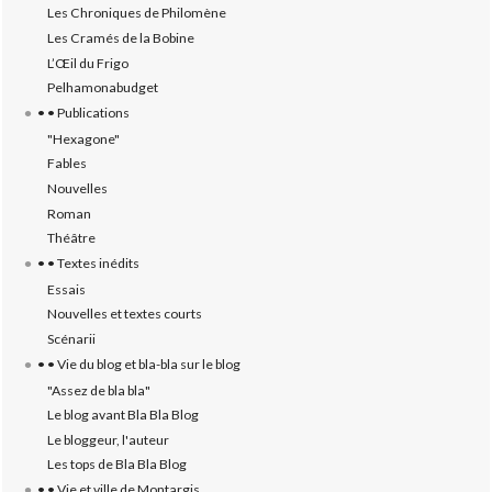
Les Chroniques de Philomène
Les Cramés de la Bobine
L’‎Œil du Frigo
Pelhamonabudget
• • Publications
"Hexagone"
Fables
Nouvelles
Roman
Théâtre
• • Textes inédits
Essais
Nouvelles et textes courts
Scénarii
• • Vie du blog et bla-bla sur le blog
"Assez de bla bla"
Le blog avant Bla Bla Blog
Le bloggeur, l'auteur
Les tops de Bla Bla Blog
• • Vie et ville de Montargis