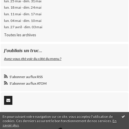
lun. 25 mai - dim. 31 mai
lun. 18 mai - dim. 24 mai
lun. 11 mai - dim. 17 mai
lun. 04 mai - dim. 10 mai
lun. 27 avril - dim. 03 mai
Toutes les archives
J'oubliais un truc...
Avez-vous été voir du côté du menu ?
S'abonner au flux RSS
S'abonner au flux ATOM
En poursuivant votre navigation sur ce site, vous acceptez l'utilisation de
cookies. Ces derniers assurent le bon fonctionnement de nos services.
En
savoir plus
.