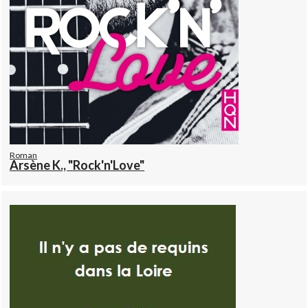
Roman
Arsène K., "Rock'n'Love"