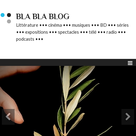
BLA BLA BLOG
Littérature ••• cinéma ••• musiques ••• BD ••• séries
••• expositions ••• spectacles ••• télé ••• radio •••
podcasts •••