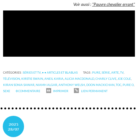
Voir aussi :
"Pauvre chevalier errant"
CATÉGORIES :
SÉRIES ET TV
,
• • ARTICLES ET BLABLAS
TAGS :
PURE
,
SÉRIE
,
ARTE
,
TV
,
TÉLÉVISION
,
KIRSTIE SWAIN
,
ANEIL KARIA
,
ALICIA MACDONALD
,
CHARLY CLIVE
,
JOE COLE
,
KIRAN SONIA SAWAR
,
NIAMH ALGAR
,
ANTHONY WELSH
,
DOON MACKICHAN
,
TOC
,
PURE O
,
SEXE
0
COMMENTAIRE
IMPRIMER
LIEN PERMANENT
2023
28/07