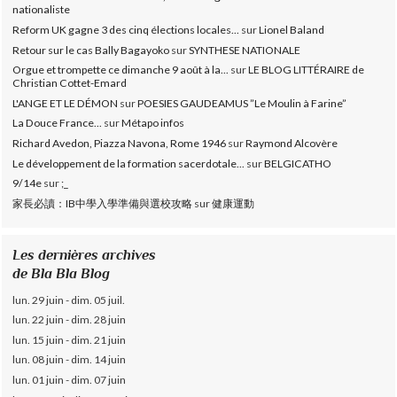
nationaliste
Reform UK gagne 3 des cinq élections locales...
sur
Lionel Baland
Retour sur le cas Bally Bagayoko
sur
SYNTHESE NATIONALE
Orgue et trompette ce dimanche 9 août à la...
sur
LE BLOG LITTÉRAIRE de
Christian Cottet-Emard
L'ANGE ET LE DÉMON
sur
POESIES GAUDEAMUS ”Le Moulin à Farine”
La Douce France...
sur
Métapo infos
Richard Avedon, Piazza Navona, Rome 1946
sur
Raymond Alcovère
Le développement de la formation sacerdotale...
sur
BELGICATHO
9/14e
sur
;_
家長必讀：IB中學入學準備與選校攻略
sur
健康運動
Les dernières archives
de Bla Bla Blog
lun. 29 juin - dim. 05 juil.
lun. 22 juin - dim. 28 juin
lun. 15 juin - dim. 21 juin
lun. 08 juin - dim. 14 juin
lun. 01 juin - dim. 07 juin