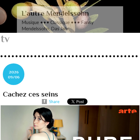
L’autre Mendelssohn
Musique ••• Classique ••• Fanny
Mendelssohn, Das Jahr
tv
2026
09/06
Cachez ces seins
Share