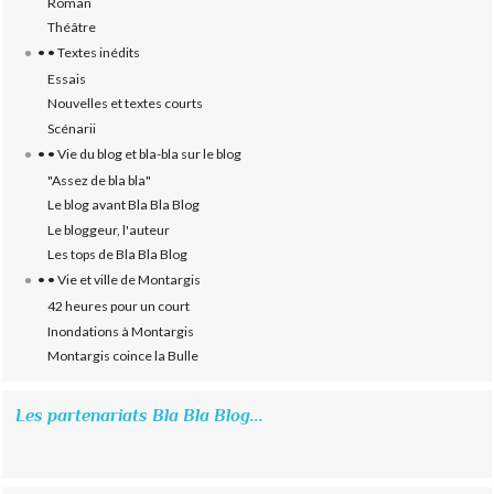
Roman
Théâtre
• • Textes inédits
Essais
Nouvelles et textes courts
Scénarii
• • Vie du blog et bla-bla sur le blog
"Assez de bla bla"
Le blog avant Bla Bla Blog
Le bloggeur, l'auteur
Les tops de Bla Bla Blog
• • Vie et ville de Montargis
42 heures pour un court
Inondations à Montargis
Montargis coince la Bulle
Les partenariats Bla Bla Blog...