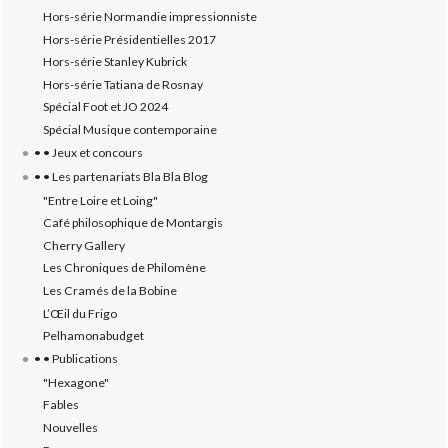
Hors-série Normandie impressionniste
Hors-série Présidentielles 2017
Hors-série Stanley Kubrick
Hors-série Tatiana de Rosnay
Spécial Foot et JO 2024
Spécial Musique contemporaine
• • Jeux et concours
• • Les partenariats Bla Bla Blog
"Entre Loire et Loing"
Café philosophique de Montargis
Cherry Gallery
Les Chroniques de Philomène
Les Cramés de la Bobine
L’‎Œil du Frigo
Pelhamonabudget
• • Publications
"Hexagone"
Fables
Nouvelles