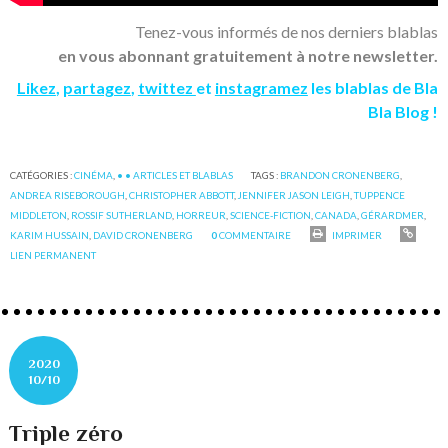
Tenez-vous informés de nos derniers blablas
en vous abonnant gratuitement à notre newsletter.
Likez
,
partagez
,
twittez
et
instagramez
les blablas de Bla
Bla Blog !
CATÉGORIES :
CINÉMA
,
• • ARTICLES ET BLABLAS
TAGS :
BRANDON CRONENBERG
,
ANDREA RISEBOROUGH
,
CHRISTOPHER ABBOTT
,
JENNIFER JASON LEIGH
,
TUPPENCE
MIDDLETON
,
ROSSIF SUTHERLAND
,
HORREUR
,
SCIENCE-FICTION
,
CANADA
,
GÉRARDMER
,
KARIM HUSSAIN
,
DAVID CRONENBERG
0
COMMENTAIRE
IMPRIMER
LIEN PERMANENT
2020
10/10
Triple zéro