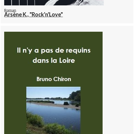
Roman
Arsène K., "Rock'n'Love"