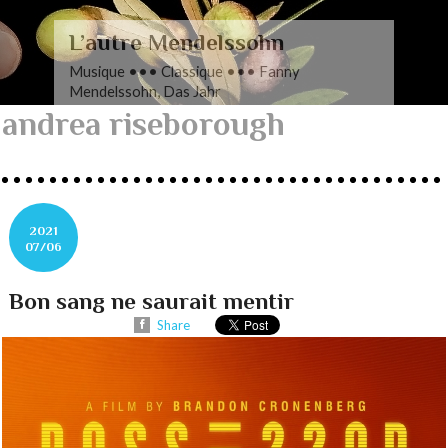
L’autre Mendelssohn
Musique ••• Classique ••• Fanny
Mendelssohn, Das Jahr
andrea riseborough
2021
07/06
Bon sang ne saurait mentir
Share