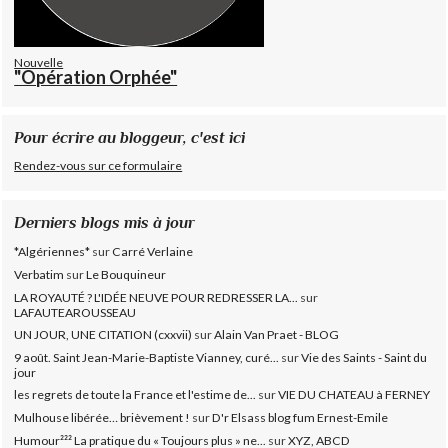
Nouvelle
"Opération Orphée"
Pour écrire au bloggeur, c'est ici
Rendez-vous sur ce formulaire
Derniers blogs mis à jour
*Algériennes*
sur
Carré Verlaine
Verbatim
sur
Le Bouquineur
LA ROYAUTÉ ? L'IDÉE NEUVE POUR REDRESSER LA...
sur
LAFAUTEAROUSSEAU
UN JOUR, UNE CITATION (cxxvii)
sur
Alain Van Praet - BLOG
9 août. Saint Jean-Marie-Baptiste Vianney, curé...
sur
Vie des Saints - Saint du
jour
les regrets de toute la France et l'estime de...
sur
VIE DU CHATEAU à FERNEY
Mulhouse libérée… brièvement !
sur
D'r Elsass blog fum Ernest-Emile
Humour²²² La pratique du « Toujours plus » ne...
sur
XYZ, ABCD