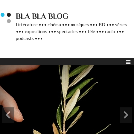
BLA BLA BLOG
Littérature ••• cinéma ••• musiques ••• BD ••• séries
••• expositions ••• spectacles ••• télé ••• radio •••
podcasts •••