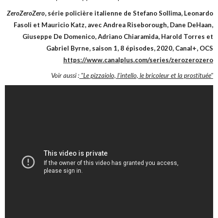
ZeroZeroZero
, série policière italienne de Stefano Sollima, Leonardo
Fasoli et Mauricio Katz, avec Andrea Riseborough, Dane DeHaan,
Giuseppe De Domenico, Adriano Chiaramida, Harold Torres et
Gabriel Byrne, saison 1, 8 épisodes, 2020, Canal+, OCS
https://www.canalplus.com/series/zerozerozero
Voir aussi :
"Le pizzaiolo, l’intello, le bricoleur et la prostituée"