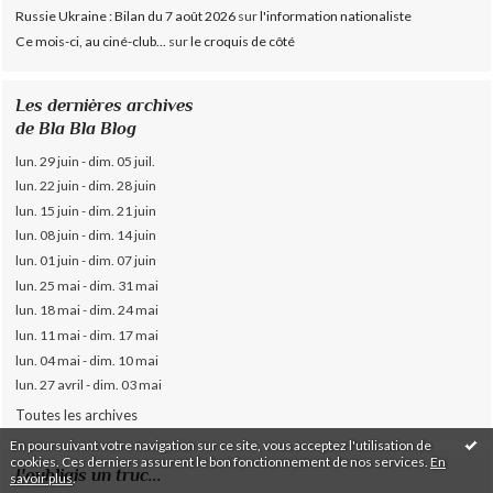
Russie Ukraine : Bilan du 7 août 2026
sur
l'information nationaliste
Ce mois-ci, au ciné-club...
sur
le croquis de côté
Les dernières archives
de Bla Bla Blog
lun. 29 juin - dim. 05 juil.
lun. 22 juin - dim. 28 juin
lun. 15 juin - dim. 21 juin
lun. 08 juin - dim. 14 juin
lun. 01 juin - dim. 07 juin
lun. 25 mai - dim. 31 mai
lun. 18 mai - dim. 24 mai
lun. 11 mai - dim. 17 mai
lun. 04 mai - dim. 10 mai
lun. 27 avril - dim. 03 mai
Toutes les archives
En poursuivant votre navigation sur ce site, vous acceptez l'utilisation de
cookies. Ces derniers assurent le bon fonctionnement de nos services.
En
J'oubliais un truc...
savoir plus
.