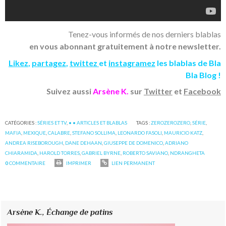
Tenez-vous informés de nos derniers blablas
en vous abonnant gratuitement à notre newsletter.
Likez
,
partagez
,
twittez
et
instagramez
les blablas de Bla
Bla Blog !
Suivez aussi
Arsène K.
sur
Twitter
et
Facebook
CATÉGORIES :
SÉRIES ET TV
,
• • ARTICLES ET BLABLAS
TAGS :
ZEROZEROZERO
,
SÉRIE
,
MAFIA
,
MEXIQUE
,
CALABRE
,
STEFANO SOLLIMA
,
LEONARDO FASOLI
,
MAURICIO KATZ
,
ANDREA RISEBOROUGH
,
DANE DEHAAN
,
GIUSEPPE DE DOMENICO
,
ADRIANO
CHIARAMIDA
,
HAROLD TORRES
,
GABRIEL BYRNE
,
ROBERTO SAVIANO
,
NDRANGHETA
0
COMMENTAIRE
IMPRIMER
LIEN PERMANENT
Arsène K.,
Échange de patins