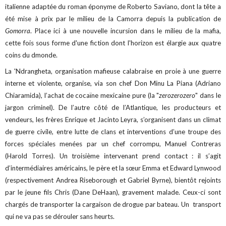
italienne adaptée du roman éponyme de Roberto Saviano, dont la tête a
été mise à prix par le milieu de la Camorra depuis la publication de
Gomorra
. Place ici à une nouvelle incursion dans le milieu de la mafia,
cette fois sous forme d'une fiction dont l'horizon est élargie aux quatre
coins du dmonde.
La 'Ndrangheta, organisation mafieuse calabraise en proie à une guerre
interne et violente, organise, via son chef Don Minu La Piana (Adriano
Chiaramida), l’achat de cocaïne mexicaine pure (la "
zerozerozero
" dans le
jargon criminel). De l’autre côté de l’Atlantique, les producteurs et
vendeurs, les frères Enrique et Jacinto Leyra, s’organisent dans un climat
de guerre civile, entre lutte de clans et interventions d’une troupe des
forces spéciales menées par un chef corrompu, Manuel Contreras
(Harold Torres). Un troisième intervenant prend contact : il s’agit
d’intermédiaires américains, le père et la sœur Emma et Edward Lynwood
(respectivement
Andrea Riseborough et
Gabriel Byrne), bientôt rejoints
par le jeune fils Chris (Dane DeHaan), gravement malade. Ceux-ci sont
chargés de transporter la cargaison de drogue par bateau. Un transport
qui ne va pas se dérouler sans heurts.