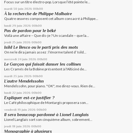
Focus sur un titre électro-pop. Lorsque l’été pointe le...
mardi 30
juin 2026
00h00
À la recherche de Philippe Malhaire
Quatre œuvres composent cet album consacré à Philippe...
lundi 29
juin 2026
00h00
Pas de pardon pour le béké
Voilà une affaire – Que dis-je ? Un scandale – que la...
jeudi 25
juin 2026
00h00
Isild Le Besco ou le parti pris des mots
On ne le dira jamais assez : l’énorme talent d’ Isild...
mercredi 24
juin 2026
00h00
Le Garçon qui faisait danser les collines
Les Cramés de la Bobine présentent à l'Alticiné de...
mardi 23
juin 2026
00h00
L’autre Mendelssohn
Mendelssohn, pour piano. "OK", me direz-vous. Rien de...
lundi 22
juin 2026
00h00
Expliquer est-ce justifier ?
Le Café philosophique de Montargis proposera son...
vendredi 19
juin 2026
00h00
Il sera beaucoup pardonné à Lionel Langlais
Lionel Langlais sort son cinquième album, sobrement...
jeudi 18
juin 2026
00h00
Monographie à plusieurs