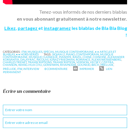
Tenez-vous informés de nos derniers blablas
en vous abonnant gratuitement à notre newsletter.
Likez
,
partagez
et
instagramez
les blablas de Bla Bla Blog
!
CATÉGORIES :
ITW
,
MUSIQUES
,
SPÉCIAL MUSIQUE CONTEMPORAINE
,
• • ARTICLES ET
BLABLAS
,
• • HORS-SÉRIES
TAGS :
SIQIAN LI
,
PIANO
,
CONTEMPORAIN
,
MUSIQUE
CONTEMPORAINE
,
MUSIQUE CLASSIQUE
,
PIANISTE
,
RAVEL
,
CHINE
,
CHINOISE
,
ALEXANDER
KORSANTIA
,
DALAYRAC
,
NICOLAS
,
IGNAZ FRIEDMAN
,
ROMANCE
,
ALEXIS WEISSENBERG
,
CHARLES TRENET
,
TRANSCRIPTIONS
,
TRANSCRIPTION
,
VERSION
,
VECSEY
,
CZIFFRA
,
CHANSON
,
WANG-HUA CHU
,
GERSHWIN
,
RHAPSODIE
,
GOUNOD
,
BACH
,
PRELUDE
,
PRÉLUDE
,
ITW
,
INTERVIEW
0
COMMENTAIRE
IMPRIMER
LIEN
PERMANENT
Écrire un commentaire