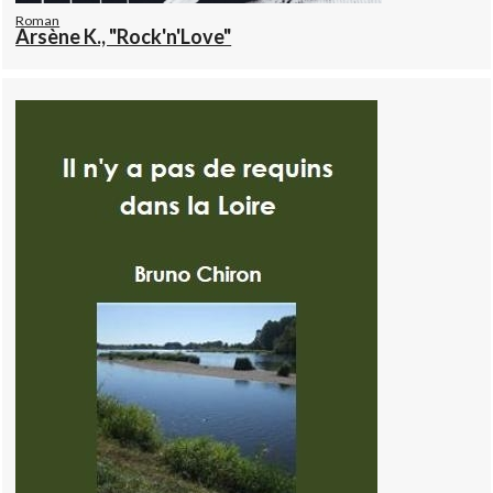
Roman
Arsène K., "Rock'n'Love"