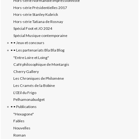
Hors-série Normandie impressionniste
Hors-série Présidentielles 2017
Hors-série Stanley Kubrick
Hors-série Tatiana de Rosnay
Spécial Foot et JO 2024
Spécial Musique contemporaine
• • Jeux et concours
• • Les partenariats Bla Bla Blog
"Entre Loire et Loing"
Café philosophique de Montargis
Cherry Gallery
Les Chroniques de Philomène
Les Cramés de la Bobine
L’‎Œil du Frigo
Pelhamonabudget
• • Publications
"Hexagone"
Fables
Nouvelles
Roman