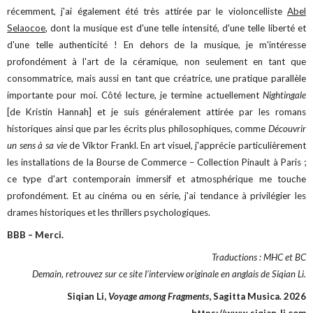
récemment, j'ai également été très attirée par le violoncelliste
Abel
Selaocoe
, dont la musique est d'une telle intensité, d'une telle liberté et
d'une telle authenticité ! En dehors de la musique, je m'intéresse
profondément à l'art de la céramique, non seulement en tant que
consommatrice, mais aussi en tant que créatrice, une pratique parallèle
importante pour moi. Côté lecture, je termine actuellement
Nightingale
[de Kristin Hannah] et je suis généralement attirée par les romans
historiques ainsi que par les écrits plus philosophiques, comme
Découvrir
un sens à sa vie
de Viktor Frankl. En art visuel, j'apprécie particulièrement
les installations de la Bourse de Commerce – Collection Pinault à Paris ;
ce type d'art contemporain immersif et atmosphérique me touche
profondément. Et au cinéma ou en série, j'ai tendance à privilégier les
drames historiques et les thrillers psychologiques.
BBB – Merci.
Traductions : MHC et BC
Demain, retrouvez sur ce site l’interview originale en anglais de Siqian Li.
Siqian Li,
Voyage among Fragments
, Sagitta Musica. 2026
https://www.siqian-li.com