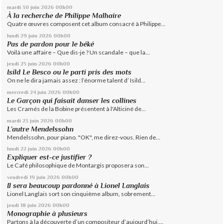
mardi 30
juin 2026
00h00
À la recherche de Philippe Malhaire
Quatre œuvres composent cet album consacré à Philippe...
lundi 29
juin 2026
00h00
Pas de pardon pour le béké
Voilà une affaire – Que dis-je ? Un scandale – que la...
jeudi 25
juin 2026
00h00
Isild Le Besco ou le parti pris des mots
On ne le dira jamais assez : l’énorme talent d’ Isild...
mercredi 24
juin 2026
00h00
Le Garçon qui faisait danser les collines
Les Cramés de la Bobine présentent à l'Alticiné de...
mardi 23
juin 2026
00h00
L’autre Mendelssohn
Mendelssohn, pour piano. "OK", me direz-vous. Rien de...
lundi 22
juin 2026
00h00
Expliquer est-ce justifier ?
Le Café philosophique de Montargis proposera son...
vendredi 19
juin 2026
00h00
Il sera beaucoup pardonné à Lionel Langlais
Lionel Langlais sort son cinquième album, sobrement...
jeudi 18
juin 2026
00h00
Monographie à plusieurs
Partons à la découverte d’un compositeur d’aujourd’hui,...