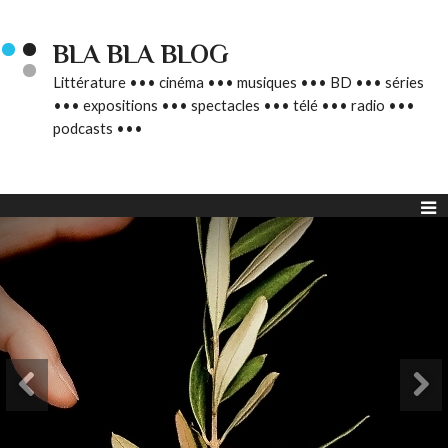
BLA BLA BLOG
Littérature ••• cinéma ••• musiques ••• BD ••• séries
••• expositions ••• spectacles ••• télé ••• radio •••
podcasts •••