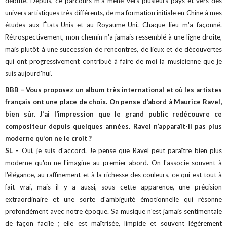
débuté. Depuis, ce parcours m'a mené vers plusieurs pays et vers des
univers artistiques très différents, de ma formation initiale en Chine à mes
études aux États-Unis et au Royaume-Uni. Chaque lieu m'a façonné.
Rétrospectivement, mon chemin n'a jamais ressemblé à une ligne droite,
mais plutôt à une succession de rencontres, de lieux et de découvertes
qui ont progressivement contribué à faire de moi la musicienne que je
suis aujourd'hui.
BBB – Vous proposez un album très international et où les artistes
français ont une place de choix. On pense d’abord à Maurice Ravel,
bien sûr. J’ai l’impression que le grand public redécouvre ce
compositeur depuis quelques années. Ravel n’apparaît-il pas plus
moderne qu’on ne le croit ?
SL –
Oui, je suis d'accord. Je pense que Ravel peut paraître bien plus
moderne qu'on ne l'imagine au premier abord. On l'associe souvent à
l'élégance, au raffinement et à la richesse des couleurs, ce qui est tout à
fait vrai, mais il y a aussi, sous cette apparence, une précision
extraordinaire et une sorte d'ambiguïté émotionnelle qui résonne
profondément avec notre époque. Sa musique n'est jamais sentimentale
de façon facile ; elle est maîtrisée, limpide et souvent légèrement