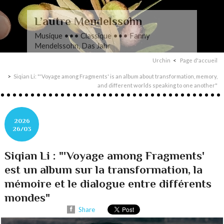
L’autre Mendelssohn
Musique ••• Classique ••• Fanny
Mendelssohn, Das Jahr
Urchin
Page d'accueil
Siqian Li: "'Voyage among Fragments' is an album about transformation, memory,
and different worlds speaking to one another"
2026
26/03
Siqian Li : "'Voyage among Fragments'
est un album sur la transformation, la
mémoire et le dialogue entre différents
mondes"
Share