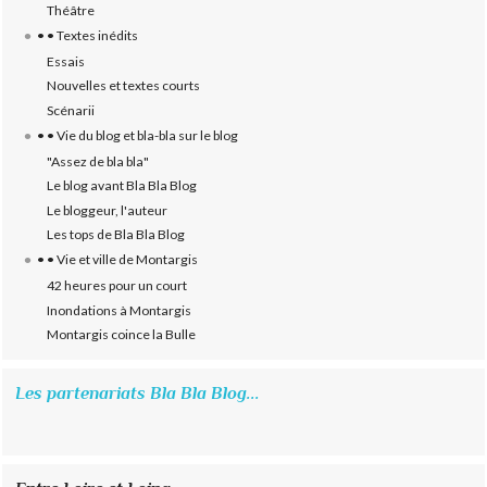
Théâtre
• • Textes inédits
Essais
Nouvelles et textes courts
Scénarii
• • Vie du blog et bla-bla sur le blog
"Assez de bla bla"
Le blog avant Bla Bla Blog
Le bloggeur, l'auteur
Les tops de Bla Bla Blog
• • Vie et ville de Montargis
42 heures pour un court
Inondations à Montargis
Montargis coince la Bulle
Les partenariats Bla Bla Blog...