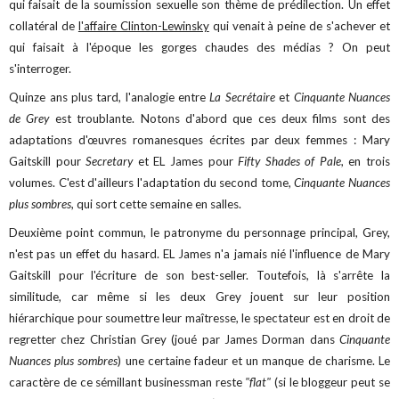
qui faisait de la soumission sexuelle son thème de prédilection. Un effet
collatéral de
l'affaire Clinton-Lewinsky
qui venait à peine de s'achever et
qui faisait à l'époque les gorges chaudes des médias ? On peut
s'interroger.
Quinze ans plus tard, l'analogie entre
La Secrétaire
et
Cinquante Nuances
de Grey
est troublante.
Notons d'abord que ces deux films sont des
adaptations d'œuvres romanesques écrites par deux femmes : Mary
Gaitskill pour
Secretary
et EL James pour
Fifty Shades of Pale
, en trois
volumes. C'est d'ailleurs l'adaptation du second tome,
Cinquante Nuances
plus sombres
, qui sort cette semaine en salles.
Deuxième point commun, le patronyme du personnage principal, Grey,
n'est pas un effet du hasard. EL James n'a jamais nié l'influence de Mary
Gaitskill pour l'écriture de son best-seller. Toutefois, là s'arrête la
similitude, car même si les deux Grey jouent sur leur position
hiérarchique pour soumettre leur maîtresse, le spectateur est en droit de
regretter chez Christian Grey (joué par James Dorman dans
Cinquante
Nuances plus sombres
) une certaine fadeur et un manque de charisme. Le
caractère de ce sémillant businessman reste
"flat"
(si le bloggeur peut se