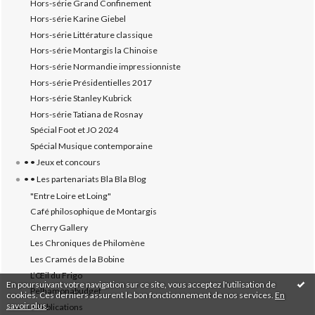
Hors-série Grand Confinement
Hors-série Karine Giebel
Hors-série Littérature classique
Hors-série Montargis la Chinoise
Hors-série Normandie impressionniste
Hors-série Présidentielles 2017
Hors-série Stanley Kubrick
Hors-série Tatiana de Rosnay
Spécial Foot et JO 2024
Spécial Musique contemporaine
• • Jeux et concours
• • Les partenariats Bla Bla Blog
"Entre Loire et Loing"
Café philosophique de Montargis
Cherry Gallery
Les Chroniques de Philomène
Les Cramés de la Bobine
L’‎Œil du Frigo
En poursuivant votre navigation sur ce site, vous acceptez l'utilisation de
Pelhamonabudget
cookies. Ces derniers assurent le bon fonctionnement de nos services.
En
savoir plus
.
• • Publications