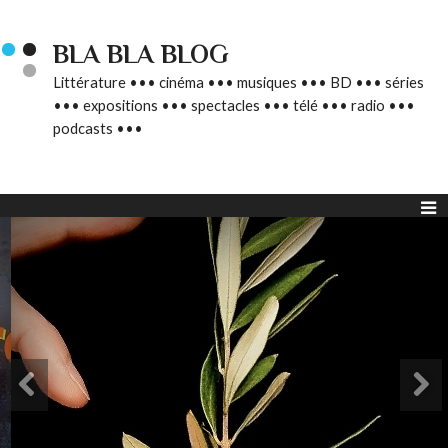
BLA BLA BLOG
Littérature ••• cinéma ••• musiques ••• BD ••• séries
••• expositions ••• spectacles ••• télé ••• radio •••
podcasts •••