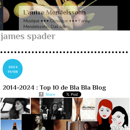
L’autre Mendelssohn
Musique ••• Classique ••• Fanny
Mendelssohn, Das Jahr
james spader
2024
19/08
2014-2024 : Top 10 de Bla Bla Blog
Share