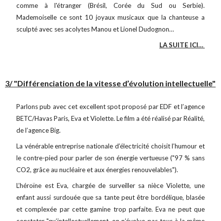
comme à l'étranger (Brésil, Corée du Sud ou Serbie).
Mademoiselle ce sont 10 joyaux musicaux que la chanteuse a
sculpté avec ses acolytes Manou et Lionel Dudognon…
LA SUITE ICI…
3/ "Différenciation de la vitesse d’évolution intellectuelle"
Parlons pub avec cet excellent spot proposé par EDF et l’agence
BETC/Havas Paris, Eva et Violette. Le film a été réalisé par Réalité,
de l’agence Big.
La vénérable entreprise nationale d’électricité choisit l’humour et
le contre-pied pour parler de son énergie vertueuse ("97 % sans
CO2, grâce au nucléaire et aux énergies renouvelables").
L’héroïne est Eva, chargée de surveiller sa nièce Violette, une
enfant aussi surdouée que sa tante peut être bordélique, blasée
et complexée par cette gamine trop parfaite. Eva ne peut que