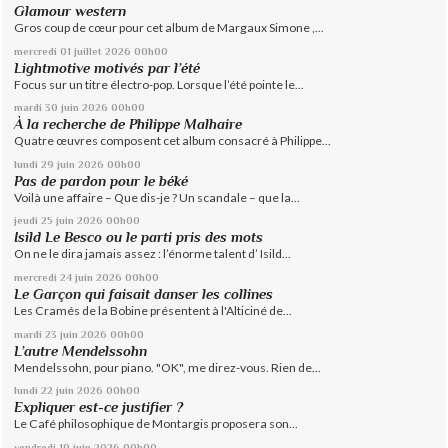
Glamour western
Gros coup de cœur pour cet album de Margaux Simone ,...
mercredi 01
juillet 2026
00h00
Lightmotive motivés par l’été
Focus sur un titre électro-pop. Lorsque l’été pointe le...
mardi 30
juin 2026
00h00
À la recherche de Philippe Malhaire
Quatre œuvres composent cet album consacré à Philippe...
lundi 29
juin 2026
00h00
Pas de pardon pour le béké
Voilà une affaire – Que dis-je ? Un scandale – que la...
jeudi 25
juin 2026
00h00
Isild Le Besco ou le parti pris des mots
On ne le dira jamais assez : l’énorme talent d’ Isild...
mercredi 24
juin 2026
00h00
Le Garçon qui faisait danser les collines
Les Cramés de la Bobine présentent à l'Alticiné de...
mardi 23
juin 2026
00h00
L’autre Mendelssohn
Mendelssohn, pour piano. "OK", me direz-vous. Rien de...
lundi 22
juin 2026
00h00
Expliquer est-ce justifier ?
Le Café philosophique de Montargis proposera son...
vendredi 19
juin 2026
00h00