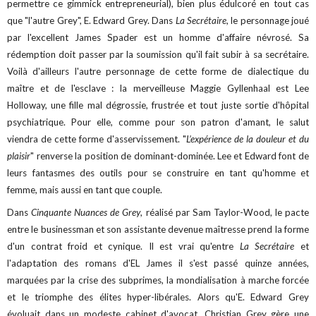
permettre ce gimmick entrepreneurial), bien plus édulcoré en tout cas
que "l'autre Grey", E. Edward Grey. Dans
La Secrétaire
, le personnage joué
par l'excellent James Spader est un homme d'affaire névrosé. Sa
rédemption doit passer par la soumission qu'il fait subir à sa secrétaire.
Voilà d'ailleurs l'autre personnage de cette forme de dialectique du
maître et de l'esclave : la merveilleuse Maggie Gyllenhaal est Lee
Holloway, une fille mal dégrossie, frustrée et tout juste sortie d'hôpital
psychiatrique. Pour elle, comme pour son patron d'amant, le salut
viendra de cette forme d'asservissement. "
L’expérience de la douleur et du
plaisir
" renverse la position de dominant-dominée. Lee et Edward font de
leurs fantasmes des outils pour se construire en tant qu'homme et
femme, mais aussi en tant que couple.
Dans
Cinquante Nuances de Grey
, réalisé par Sam Taylor-Wood, le pacte
entre le businessman et son assistante devenue maîtresse prend la forme
d'un contrat froid et cynique. Il est vrai qu'entre
La Secrétaire
et
l'adaptation des romans d'EL James il s'est passé quinze années,
marquées par la crise des subprimes, la mondialisation à marche forcée
et le triomphe des élites hyper-libérales. Alors qu'E. Edward Grey
évoluait dans un modeste cabinet d'avocat, Christian Grey gère une