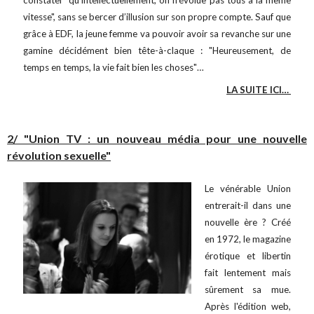
constater "qu’intellectuellement, on n’évolue pas tous à la même
vitesse", sans se bercer d’illusion sur son propre compte. Sauf que
grâce à EDF, la jeune femme va pouvoir avoir sa revanche sur une
gamine décidément bien tête-à-claque : "Heureusement, de
temps en temps, la vie fait bien les choses"…
LA SUITE ICI…
2/ "Union TV : un nouveau média pour une nouvelle
révolution sexuelle"
Le vénérable Union
entrerait-il dans une
nouvelle ère ? Créé
en 1972, le magazine
érotique et libertin
fait lentement mais
sûrement sa mue.
Après l'édition web,