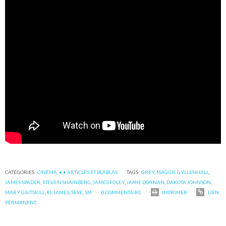
CATÉGORIES :
CINÉMA
,
• • ARTICLES ET BLABLAS
TAGS :
GREY
,
MAGGIE GYLLENHALL
,
JAMES SPADER
,
STEVEN SHAINBERG
,
JAMES FOLEY
,
JAMIE DORNAN
,
DAKOTA JOHNSON
,
MARY GAITSKILL
,
EL JAMES
,
SEXE
,
SM
0
COMMENTAIRE
IMPRIMER
LIEN
PERMANENT