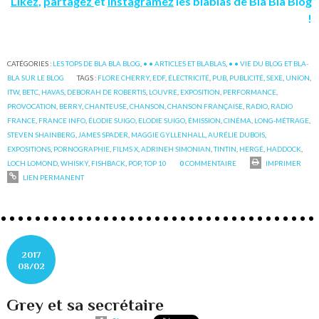
Likez
,
partagez
et
instagramez
les blablas de Bla Bla Blog
!
CATÉGORIES :
LES TOPS DE BLA BLA BLOG
,
• • ARTICLES ET BLABLAS
,
• • VIE DU BLOG ET BLA-
BLA SUR LE BLOG
TAGS :
FLORE CHERRY
,
EDF
,
ÉLECTRICITÉ
,
PUB
,
PUBLICITÉ
,
SEXE
,
UNION
,
ITW
,
BETC
,
HAVAS
,
DEBORAH DE ROBERTIS
,
LOUVRE
,
EXPOSITION
,
PERFORMANCE
,
PROVOCATION
,
BERRY
,
CHANTEUSE
,
CHANSON
,
CHANSON FRANÇAISE
,
RADIO
,
RADIO
FRANCE
,
FRANCE INFO
,
ÉLODIE SUIGO
,
ELODIE SUIGO
,
ÉMISSION
,
CINÉMA
,
LONG-MÉTRAGE
,
STEVEN SHAINBERG
,
JAMES SPADER
,
MAGGIE GYLLENHALL
,
AURÉLIE DUBOIS
,
EXPOSITIONS
,
PORNOGRAPHIE
,
FILMS X
,
ADRINEH SIMONIAN
,
TINTIN
,
HERGÉ
,
HADDOCK
,
LOCH LOMOND
,
WHISKY
,
FISHBACK
,
POP
,
TOP 10
0
COMMENTAIRE
IMPRIMER
LIEN PERMANENT
2017
08/02
Grey et sa secrétaire