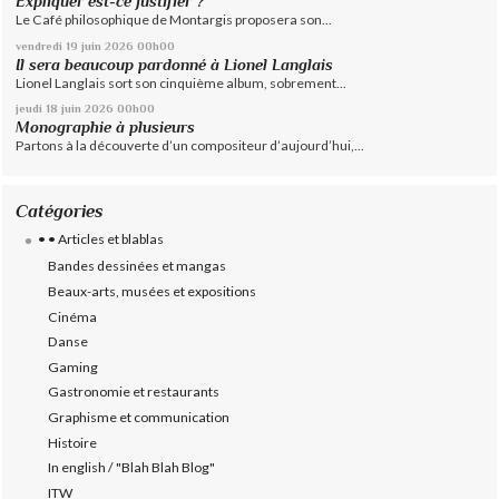
Expliquer est-ce justifier ?
Le Café philosophique de Montargis proposera son...
vendredi 19
juin 2026
00h00
Il sera beaucoup pardonné à Lionel Langlais
Lionel Langlais sort son cinquième album, sobrement...
jeudi 18
juin 2026
00h00
Monographie à plusieurs
Partons à la découverte d’un compositeur d’aujourd’hui,...
Catégories
• • Articles et blablas
Bandes dessinées et mangas
Beaux-arts, musées et expositions
Cinéma
Danse
Gaming
Gastronomie et restaurants
Graphisme et communication
Histoire
In english / "Blah Blah Blog"
ITW