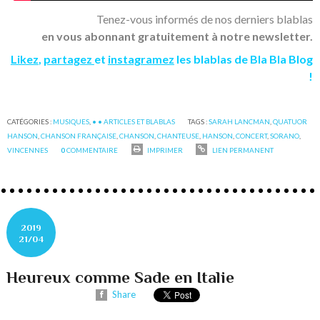
Tenez-vous informés de nos derniers blablas
en vous abonnant gratuitement à notre newsletter.
Likez
,
partagez
et
instagramez
les blablas de Bla Bla Blog
!
CATÉGORIES :
MUSIQUES
,
• • ARTICLES ET BLABLAS
TAGS :
SARAH LANCMAN
,
QUATUOR
HANSON
,
CHANSON FRANÇAISE
,
CHANSON
,
CHANTEUSE
,
HANSON
,
CONCERT
,
SORANO
,
VINCENNES
0
COMMENTAIRE
IMPRIMER
LIEN PERMANENT
2019
21/04
Heureux comme Sade en Italie
Share