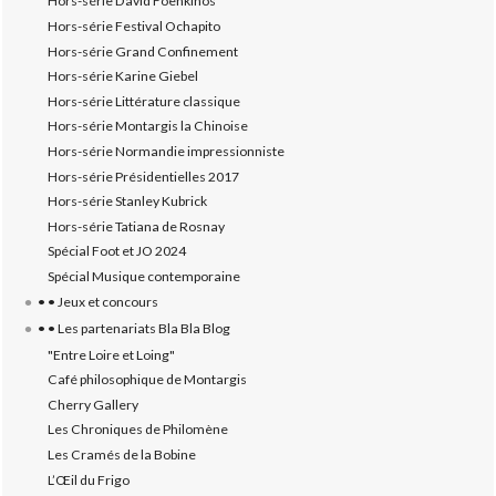
Hors-série David Foenkinos
Hors-série Festival Ochapito
Hors-série Grand Confinement
Hors-série Karine Giebel
Hors-série Littérature classique
Hors-série Montargis la Chinoise
Hors-série Normandie impressionniste
Hors-série Présidentielles 2017
Hors-série Stanley Kubrick
Hors-série Tatiana de Rosnay
Spécial Foot et JO 2024
Spécial Musique contemporaine
• • Jeux et concours
• • Les partenariats Bla Bla Blog
"Entre Loire et Loing"
Café philosophique de Montargis
Cherry Gallery
Les Chroniques de Philomène
Les Cramés de la Bobine
L’‎Œil du Frigo