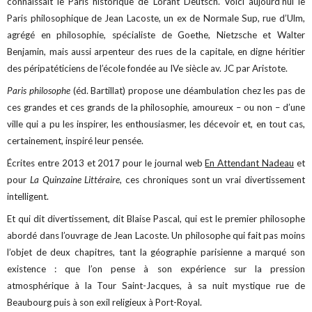
connaissait le Paris historique de Lorànt Deutsch. Voici aujourd’hui le
Paris philosophique de Jean Lacoste, un ex de Normale Sup, rue d’Ulm,
agrégé en philosophie, spécialiste de Goethe, Nietzsche et Walter
Benjamin, mais aussi arpenteur des rues de la capitale, en digne héritier
des péripatéticiens de l’école fondée au IVe siècle av. JC par Aristote.
Paris philosophe
(éd. Bartillat) propose une déambulation chez les pas de
ces grandes et ces grands de la philosophie, amoureux – ou non – d’une
ville qui a pu les inspirer, les enthousiasmer, les décevoir et, en tout cas,
certainement, inspiré leur pensée.
Écrites entre 2013 et 2017 pour le journal web
En Attendant Nadeau
et
pour
La Quinzaine Littéraire
, ces chroniques sont un vrai divertissement
intelligent.
Et qui dit divertissement, dit Blaise Pascal, qui est le premier philosophe
abordé dans l’ouvrage de Jean Lacoste. Un philosophe qui fait pas moins
l’objet de deux chapitres, tant la géographie parisienne a marqué son
existence : que l’on pense à son expérience sur la pression
atmosphérique à la Tour Saint-Jacques, à sa nuit mystique rue de
Beaubourg puis à son exil religieux à Port-Royal.