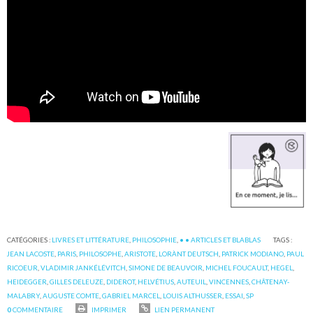
CATÉGORIES :
LIVRES ET LITTÉRATURE
,
PHILOSOPHIE
,
• • ARTICLES ET BLABLAS
TAGS :
JEAN LACOSTE
,
PARIS
,
PHILOSOPHE
,
ARISTOTE
,
LORÀNT DEUTSCH
,
PATRICK MODIANO
,
PAUL
RICOEUR
,
VLADIMIR JANKÉLÉVITCH
,
SIMONE DE BEAUVOIR
,
MICHEL FOUCAULT
,
HEGEL
,
HEIDEGGER
,
GILLES DELEUZE
,
DIDEROT
,
HELVÉTIUS
,
AUTEUIL
,
VINCENNES
,
CHÂTENAY-
MALABRY
,
AUGUSTE COMTE
,
GABRIEL MARCEL
,
LOUIS ALTHUSSER
,
ESSAI
,
SP
0
COMMENTAIRE
IMPRIMER
LIEN PERMANENT