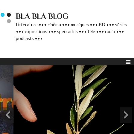
BLA BLA BLOG
Littérature ••• cinéma ••• musiques ••• BD ••• séries
••• expositions ••• spectacles ••• télé ••• radio •••
podcasts •••