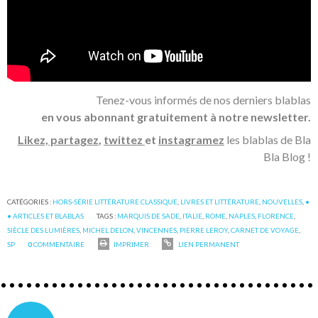
Tenez-vous informés de nos derniers blablas
en vous abonnant gratuitement à notre newsletter.
Likez, partagez
,
twittez
et
instagramez
les blablas de Bla
Bla Blog !
CATÉGORIES :
HORS-SÉRIE LITTÉRATURE CLASSIQUE
,
LIVRES ET LITTÉRATURE
,
NOUVELLES
,
•
• ARTICLES ET BLABLAS
TAGS :
MARQUIS DE SADE
,
ITALIE
,
ROME
,
NAPLES
,
FLORENCE
,
SIÈCLE DES LUMIÈRES
,
MICHEL DELON
,
VINCENNES
,
PIERRE LEROY
,
CARNET DE VOYAGE
,
SP
0
COMMENTAIRE
IMPRIMER
LIEN PERMANENT