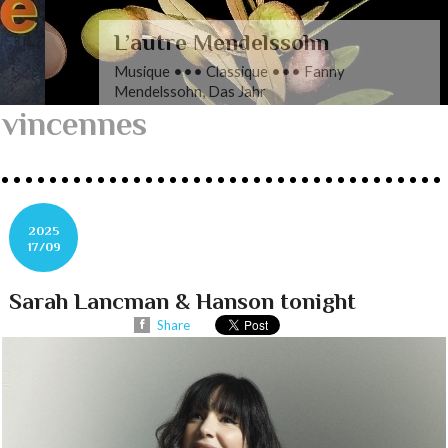
L’autre Mendelssohn
Musique ••• Classique ••• Fanny
Mendelssohn, Das Jahr
vincennes
2025
17/09
Sarah Lancman & Hanson tonight
Share