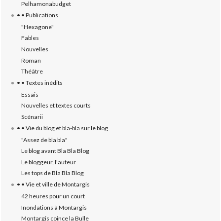
Pelhamonabudget
• • Publications
"Hexagone"
Fables
Nouvelles
Roman
Théâtre
• • Textes inédits
Essais
Nouvelles et textes courts
Scénarii
• • Vie du blog et bla-bla sur le blog
"Assez de bla bla"
Le blog avant Bla Bla Blog
Le bloggeur, l'auteur
Les tops de Bla Bla Blog
• • Vie et ville de Montargis
42 heures pour un court
Inondations à Montargis
Montargis coince la Bulle