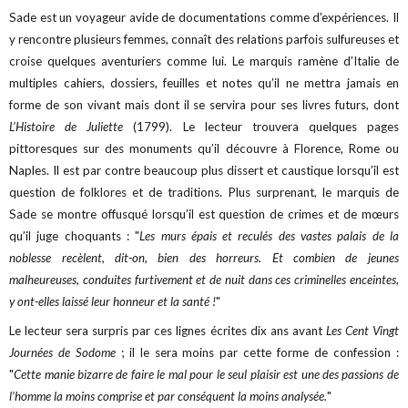
Sade est un voyageur avide de documentations comme d’expériences. Il
y rencontre plusieurs femmes, connaît des relations parfois sulfureuses et
croise quelques aventuriers comme lui. Le marquis ramène d’Italie de
multiples cahiers, dossiers, feuilles et notes qu’il ne mettra jamais en
forme de son vivant mais dont il se servira pour ses livres futurs, dont
L’Histoire de Juliette
(1799). Le lecteur trouvera quelques pages
pittoresques sur des monuments qu’il découvre à Florence, Rome ou
Naples. Il est par contre beaucoup plus dissert et caustique lorsqu’il est
question de folklores et de traditions. Plus surprenant, le marquis de
Sade se montre offusqué lorsqu’il est question de crimes et de mœurs
qu’il juge choquants : "
Les murs épais et reculés des vastes palais de la
noblesse recèlent, dit-on, bien des horreurs. Et combien de jeunes
malheureuses, conduites furtivement et de nuit dans ces criminelles enceintes,
y ont-elles laissé leur honneur et la santé !
"
Le lecteur sera surpris par ces lignes écrites dix ans avant
Les Cent Vingt
Journées de Sodome
; il le sera moins par cette forme de confession :
"
Cette manie bizarre de faire le mal pour le seul plaisir est une des passions de
l’homme la moins comprise et par conséquent la moins analysée.
"