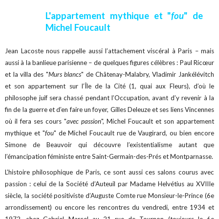
L'appartement mythique et "
fou
" de
Michel Foucault
Jean Lacoste nous rappelle aussi l’attachement viscéral à Paris – mais
aussi à la banlieue parisienne – de quelques figures célèbres : Paul Ricœur
et la villa des "
Murs blancs
" de Châtenay-Malabry, Vladimir Jankélévitch
et son appartement sur l’Île de la Cité (1, quai aux Fleurs), d’où le
philosophe juif sera chassé pendant l’Occupation, avant d’y revenir à la
fin de la guerre et d’en faire un foyer, Gilles Deleuze et ses liens Vincennes
où il fera ses cours "
avec passion
", Michel Foucault et son appartement
mythique et "
fou
" de Michel Foucault rue de Vaugirard, ou bien encore
Simone de Beauvoir qui découvre l’existentialisme autant que
l’émancipation féministe entre Saint-Germain-des-Prés et Montparnasse.
L’histoire philosophique de Paris, ce sont aussi ces salons courus avec
passion : celui de la Société d’Auteuil par Madame Helvétius au XVIIIe
siècle, la société positiviste d’Auguste Comte rue Monsieur-le-Prince (6e
arrondissement) ou encore les rencontres du vendredi, entre 1934 et
1972, chez Gabriel Marcel au 21 rue de Tournon (toujours le 6e