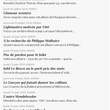
Revoilà Charlize Theron. Rien que pour ça, son dernier...
jeudi 02
juillet 2026
00h03
Glamour western
Gros coup de cœur pour cet album de Margaux Simone ,...
mercredi 01
juillet 2026
00h00
Lightmotive motivés par l’été
Focus sur un titre électro-pop. Lorsque l’été pointe le...
mardi 30
juin 2026
00h00
À la recherche de Philippe Malhaire
Quatre œuvres composent cet album consacré à Philippe...
lundi 29
juin 2026
00h00
Pas de pardon pour le béké
Voilà une affaire – Que dis-je ? Un scandale – que la...
jeudi 25
juin 2026
00h00
Isild Le Besco ou le parti pris des mots
On ne le dira jamais assez : l’énorme talent d’ Isild...
mercredi 24
juin 2026
00h00
Le Garçon qui faisait danser les collines
Les Cramés de la Bobine présentent à l'Alticiné de...
mardi 23
juin 2026
00h00
L’autre Mendelssohn
Mendelssohn, pour piano. "OK", me direz-vous. Rien de...
lundi 22
juin 2026
00h00