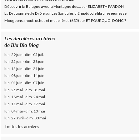
Découvrir la Balagne avec la Montagne des...
sur
ELIZABETH PARDON
La Dragonne et le Drôle
sur
Les Sandales d'Empédocle librairie jeunesse
Mougeons, moutruches et muselières (635)
sur
ET POURQUOI DONC ?
Les dernières archives
de Bla Bla Blog
lun. 29 juin - dim. 05 juil.
lun. 22 juin - dim. 28 juin
lun. 15 juin - dim. 21 juin
lun. 08 juin - dim. 14 juin
lun. 01 juin - dim. 07 juin
lun. 25 mai - dim. 31 mai
lun. 18 mai - dim. 24 mai
lun. 11 mai - dim. 17 mai
lun. 04 mai - dim. 10 mai
lun. 27 avril - dim. 03 mai
Toutes les archives