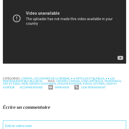
CATÉGORIES :
CINÉMA
,
LES CRAMÉS DE LA BOBINE
,
• • ARTICLES ET BLABLAS
,
• • LES
PARTENARIATS BLA BLA BLOG
TAGS :
CRAMÉS
,
CINÉMA
,
LONG-MÉTRAGE
,
MONTARGIS
,
ART ET ESSAI
,
INDE
,
NEERAJ GHAYWAN
,
ISHAAN KHATTER
,
VISHAL JETHWA
,
JANHVI
KAPOOR
0
COMMENTAIRE
IMPRIMER
LIEN PERMANENT
Écrire un commentaire