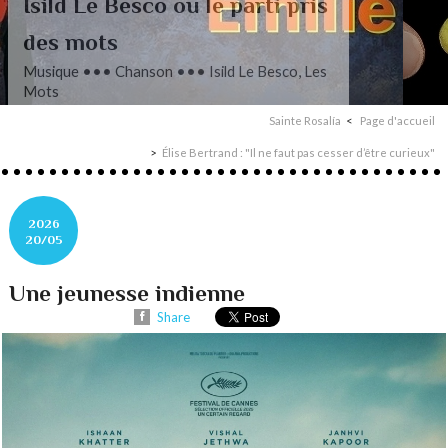
L’autre Mendelssohn
Musique ••• Classique ••• Fanny
Mendelssohn, Das Jahr
Sainte Rosalía
Page d'accueil
Élise Bertrand : "Il ne faut pas cesser d’être curieux"
2026
20/05
Une jeunesse indienne
Share