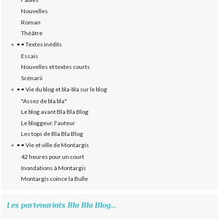
Nouvelles
Roman
Théâtre
• • Textes inédits
Essais
Nouvelles et textes courts
Scénarii
• • Vie du blog et bla-bla sur le blog
"Assez de bla bla"
Le blog avant Bla Bla Blog
Le bloggeur, l'auteur
Les tops de Bla Bla Blog
• • Vie et ville de Montargis
42 heures pour un court
Inondations à Montargis
Montargis coince la Bulle
Les partenariats Bla Bla Blog...