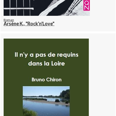
Roman
Arsène K., "Rock'n'Love"