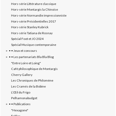
Hors-série Littérature classique
Hors-série Montargis la Chinoise
Hors-série Normandie impressionniste
Hors-série Présidentielles 2017
Hors-série Stanley Kubrick
Hors-série Tatiana de Rosnay
Spécial Foot et JO 2024
Spécial Musique contemporaine
• • Jeux et concours
• • Les partenariats Bla Bla Blog
"Entre Loire et Loing"
Café philosophique de Montargis
Cherry Gallery
Les Chroniques de Philomène
Les Cramés de la Bobine
L’‎Œil du Frigo
Pelhamonabudget
• • Publications
"Hexagone"
Fables