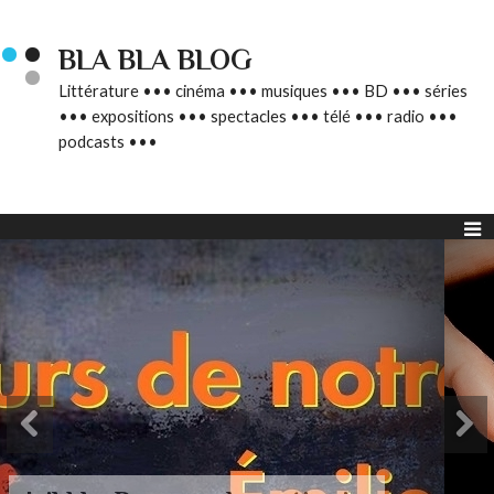
BLA BLA BLOG
Littérature ••• cinéma ••• musiques ••• BD ••• séries
••• expositions ••• spectacles ••• télé ••• radio •••
podcasts •••