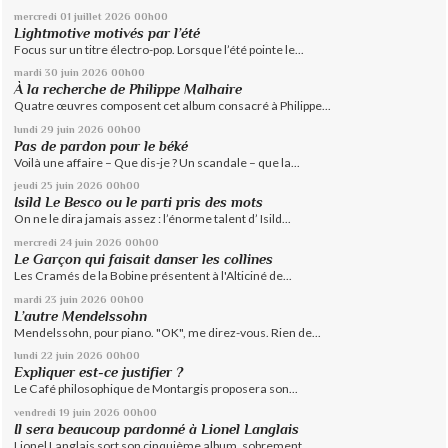
mercredi 01
juillet 2026
00h00
Lightmotive motivés par l’été
Focus sur un titre électro-pop. Lorsque l’été pointe le...
mardi 30
juin 2026
00h00
À la recherche de Philippe Malhaire
Quatre œuvres composent cet album consacré à Philippe...
lundi 29
juin 2026
00h00
Pas de pardon pour le béké
Voilà une affaire – Que dis-je ? Un scandale – que la...
jeudi 25
juin 2026
00h00
Isild Le Besco ou le parti pris des mots
On ne le dira jamais assez : l’énorme talent d’ Isild...
mercredi 24
juin 2026
00h00
Le Garçon qui faisait danser les collines
Les Cramés de la Bobine présentent à l'Alticiné de...
mardi 23
juin 2026
00h00
L’autre Mendelssohn
Mendelssohn, pour piano. "OK", me direz-vous. Rien de...
lundi 22
juin 2026
00h00
Expliquer est-ce justifier ?
Le Café philosophique de Montargis proposera son...
vendredi 19
juin 2026
00h00
Il sera beaucoup pardonné à Lionel Langlais
Lionel Langlais sort son cinquième album, sobrement...