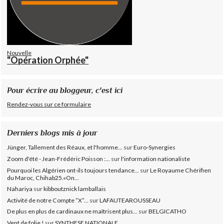
Nouvelle
"Opération Orphée"
Pour écrire au bloggeur, c'est ici
Rendez-vous sur ce formulaire
Derniers blogs mis à jour
Jünger, Tallement des Réaux, et l'homme...
sur
Euro-Synergies
Zoom d'été - Jean-Frédéric Poisson :...
sur
l'information nationaliste
Pourquoi les Algérien ont-ils toujours tendance...
sur
Le Royaume Chérifien
du Maroc, Chihab25.«On...
Nahariya
sur
kibboutznick lamballais
Activité de notre Compte ”X”...
sur
LAFAUTEAROUSSEAU
De plus en plus de cardinaux ne maîtrisent plus...
sur
BELGICATHO
Vent de folie !
sur
SYNTHESE NATIONALE