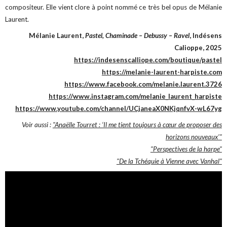
compositeur. Elle vient clore à point nommé ce très bel opus de Mélanie
Laurent.
Mélanie Laurent,
Pastel, Chaminade – Debussy – Ravel
, Indésens
Calioppe, 2025
https://indesenscalliope.com/boutique/pastel
https://melanie-laurent-harpiste.com
https://www.facebook.com/melanie.laurent.3726
https://www.instagram.com/melanie_laurent_harpiste
https://www.youtube.com/channel/UCjaneaX0NKjqnfvX-wL67yg
Voir aussi :
"Anaëlle Tourret : ‘Il me tient toujours à cœur de proposer des
horizons nouveaux’"
"Perspectives de la harpe"
"De la Tchéquie à Vienne avec Vanhal"