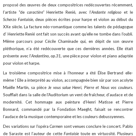
proposé des œuvres de deux compositrices redécouvertes récemment,
l’artiste "de
caractère"
Henriette Renié, avec l’
Andante religioso
et le
Scherzo Fantaisie
, deux pièces écrites pour harpe et violon au début du
XXe siècle. La facture néo-romantique comme les talents de pédagogue
d’ Henriette Renié ont fait son succès avant qu’elle ne tombe dans l’oubli.
Même parcours pour Cécile Chaminade qui, en dépit de son œuvre
pléthorique, n’a été redécouverte que ces dernières années. Elle était
présente avec l’
Andantino, op.31
, une pièce pour violon et piano adaptée
pour violon et harpe.
La troisième compositrice mise à l’honneur a été Élise Bertrand elle-
même ! Elle a interprété au violon, accompagnée bien sûr par son acolyte
Maëlle Martin, sa pièce
Je vous salue Henri, Pierre et Nous vos couleurs
.
Soufflait dans la salle de l'Auditorium un vent de fraîcheur, d’audace et de
modernité. Cet hommage aux peinture d’Henri Matisse et Pierre
Bonnard, commandé par la Fondation Maeght, faisait se rencontrer
l’audace de la musique contemporaine et les couleurs debussyennes.
Des variations sur l’opéra
Carmen
sont venues conclure le concert. Pablo
de Saraste est l’auteur de cette
Fantaisie
toute en virtuosité. Plusieurs