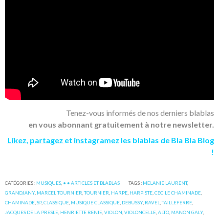
Tenez-vous informés de nos derniers blablas
en vous abonnant gratuitement à notre newsletter.
Likez
,
partagez
et
instagramez
les blablas de Bla Bla Blog
!
CATÉGORIES :
MUSIQUES
,
• • ARTICLES ET BLABLAS
TAGS :
MELANIE LAURENT
,
GRANDJANY
,
MARCEL TOURNIER
,
TOURNIER
,
HARPE
,
HARPISTE
,
CECILE CHAMINADE
,
CHAMINADE
,
SP
,
CLASSIQUE
,
MUSIQUE CLASSIQUE
,
DEBUSSY
,
RAVEL
,
TAILLEFERRE
,
JACQUES DE LA PRESLE
,
HENRIETTE RENIE
,
VIOLON
,
VIOLONCELLE
,
ALTO
,
MANON GALY
,