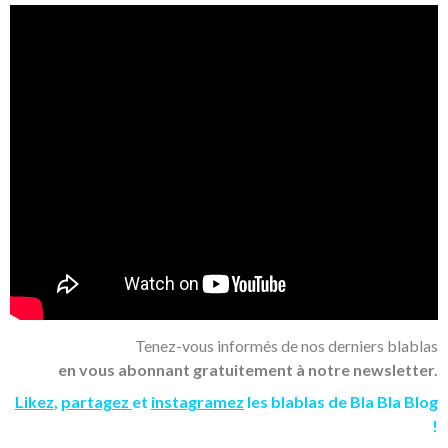
Tenez-vous informés de nos derniers blablas
en vous abonnant gratuitement à notre newsletter.
Likez
,
partagez
et
instagramez
les blablas de Bla Bla Blog
!