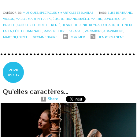
CATÉGORIES :
MUSIQUES
,
SPECTACLES
,
• • ARTICLES ET BLABLAS
TAGS :
ELISE BERTRAND
,
VIOLON
,
MAELLE MARTIN
,
HARPE
,
ÉLISE BERTRAND
,
MAËLLE MARTIN
,
CONCERT
,
GIEN
,
PURCELL
,
SCHUBERT
,
HENRIETTE RENIÉ
,
HENRIETTE RENIE
,
REYNALDO HAHN
,
BELLINI
,
DE
FALLA
,
CÉCILE CHAMINADE
,
MASSENET
,
BIZET
,
SARASATE
,
VARIATIONS
,
ADAPTATIONS
,
MARTINI
,
LOIRET
0
COMMENTAIRE
IMPRIMER
LIEN PERMANENT
2026
09/03
Qu’elles caractères…
Share