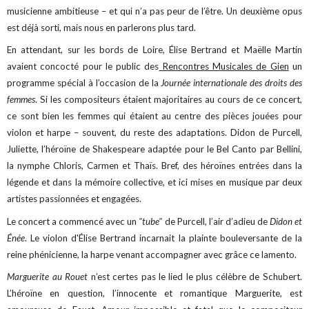
musicienne ambitieuse – et qui n’a pas peur de l’être. Un deuxième opus
est déjà sorti, mais nous en parlerons plus tard.
En attendant, sur les bords de Loire, Élise Bertrand et Maëlle Martin
avaient concocté pour le public des
Rencontres Musicales de Gien
un
programme spécial à l’occasion de la
Journée internationale des droits des
femmes
. Si les compositeurs étaient majoritaires au cours de ce concert,
ce sont bien les femmes qui étaient au centre des pièces jouées pour
violon et harpe – souvent, du reste des adaptations. Didon de Purcell,
Juliette, l’héroïne de Shakespeare adaptée pour le Bel Canto par Bellini,
la nymphe Chloris, Carmen et Thaïs. Bref, des héroïnes entrées dans la
légende et dans la mémoire collective, et ici mises en musique par deux
artistes passionnées et engagées.
Le concert a commencé avec un
"tube"
de Purcell, l’air d’adieu de
Didon et
Énée
. Le violon d'Élise Bertrand incarnait la plainte bouleversante de la
reine phénicienne, la harpe venant accompagner avec grâce ce lamento.
Marguerite au Rouet
n’est certes pas le lied le plus célèbre de Schubert.
L’héroïne en question, l’innocente et romantique Marguerite, est