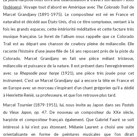
(
Indésens
). Voyage tout d’abord en Amérique avec
The Colorado Trail
de
Marcel Grandjany (1891-1975). Le compositeur est né en France et
naturalisé et décédé aux États-Unis, d’où ce titre somptueux, sentant à la
fois les grands espaces, cette intériorité méditative et cette facture très
musique française. Le livret de l’album nous rappelle que ce Colorado
Trail est au départ une chanson de cowboy pleine de mélancolie. Elle
raconte l’histoire d’une jeune fille de 16 ans reposant près de la piste du
Colorado. Marcel Grandjany en fait une pièce mêlant tristesse,
mélancolie et puissance de la nature. Il est présent dans l’enregistrement
avec sa
Rhapsodie pour harpe
(1921), une pièce très jouée pour cet
instrument. C’est un Marcel Grandjany qui a encore la tête en France et
en Europe avec un morceau s’inspirant d’un chant grégorien qu’il a dédié
à Henriette Renié, sa professeure, et que l’on retrouve plus tard.
Marcel Tournier (1879-1951), lui, nous invite au Japon dans ses
Pastels
du Vieux Japon, op. 47
. De nouveau un compositeur du XXe siècle,
harpiste et compositeur français également. Que Gabriel Fauré se soit
intéressé à lui n’est pas étonnant. Mélanie Laurent a choisi une suite
orientalisante en forme de peintures musicales que l’on dirait