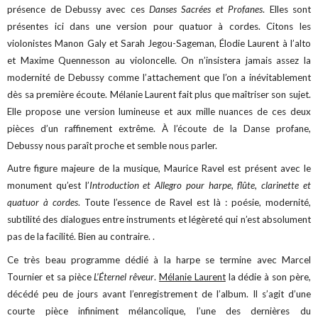
présence de Debussy avec ces
Danses Sacrées et Profanes
. Elles sont
présentes ici dans une version pour quatuor à cordes. Citons les
violonistes Manon Galy et Sarah Jegou-Sageman, Élodie Laurent à l’alto
et Maxime Quennesson au violoncelle. On n’insistera jamais assez la
modernité de Debussy comme l’attachement que l’on a inévitablement
dès sa première écoute. Mélanie Laurent fait plus que maîtriser son sujet.
Elle propose une version lumineuse et aux mille nuances de ces deux
pièces d’un raffinement extrême. À l’écoute de la Danse profane,
Debussy nous paraît proche et semble nous parler.
Autre figure majeure de la musique, Maurice Ravel est présent avec le
monument qu’est l’
Introduction et Allegro pour harpe, flûte, clarinette et
quatuor à cordes
. Toute l’essence de Ravel est là : poésie, modernité,
subtilité des dialogues entre instruments et légèreté qui n’est absolument
pas de la facilité. Bien au contraire. .
Ce très beau programme dédié à la harpe se termine avec Marcel
Tournier et sa pièce
L’Éternel rêveur
.
Mélanie Laurent
la dédie à son père,
décédé peu de jours avant l’enregistrement de l’album. Il s’agit d’une
courte pièce infiniment mélancolique, l’une des dernières du