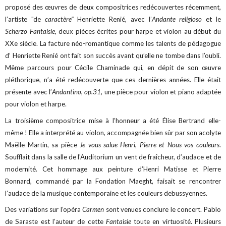
proposé des œuvres de deux compositrices redécouvertes récemment,
l’artiste "de
caractère"
Henriette Renié, avec l’
Andante religioso
et le
Scherzo Fantaisie
, deux pièces écrites pour harpe et violon au début du
XXe siècle. La facture néo-romantique comme les talents de pédagogue
d’ Henriette Renié ont fait son succès avant qu’elle ne tombe dans l’oubli.
Même parcours pour Cécile Chaminade qui, en dépit de son œuvre
pléthorique, n’a été redécouverte que ces dernières années. Elle était
présente avec l’
Andantino, op.31
, une pièce pour violon et piano adaptée
pour violon et harpe.
La troisième compositrice mise à l’honneur a été Élise Bertrand elle-
même ! Elle a interprété au violon, accompagnée bien sûr par son acolyte
Maëlle Martin, sa pièce
Je vous salue Henri, Pierre et Nous vos couleurs
.
Soufflait dans la salle de l'Auditorium un vent de fraîcheur, d’audace et de
modernité. Cet hommage aux peinture d’Henri Matisse et Pierre
Bonnard, commandé par la Fondation Maeght, faisait se rencontrer
l’audace de la musique contemporaine et les couleurs debussyennes.
Des variations sur l’opéra
Carmen
sont venues conclure le concert. Pablo
de Saraste est l’auteur de cette
Fantaisie
toute en virtuosité. Plusieurs