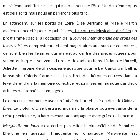
musicienne ambitieuse – et qui n’a pas peur de l’être. Un deuxième opus
est déjà sorti, mais nous en parlerons plus tard.
En attendant, sur les bords de Loire, Élise Bertrand et Maëlle Martin
avaient concocté pour le public des
Rencontres Musicales de Gien
un
programme spécial à l’occasion de la
Journée internationale des droits des
femmes
. Si les compositeurs étaient majoritaires au cours de ce concert,
ce sont bien les femmes qui étaient au centre des pièces jouées pour
violon et harpe – souvent, du reste des adaptations. Didon de Purcell,
Juliette, l’héroïne de Shakespeare adaptée pour le Bel Canto par Bellini,
la nymphe Chloris, Carmen et Thaïs. Bref, des héroïnes entrées dans la
légende et dans la mémoire collective, et ici mises en musique par deux
artistes passionnées et engagées.
Le concert a commencé avec un
"tube"
de Purcell, l’air d’adieu de
Didon et
Énée
. Le violon d'Élise Bertrand incarnait la plainte bouleversante de la
reine phénicienne, la harpe venant accompagner avec grâce ce lamento.
Marguerite au Rouet
n’est certes pas le lied le plus célèbre de Schubert.
L’héroïne en question, l’innocente et romantique Marguerite, est