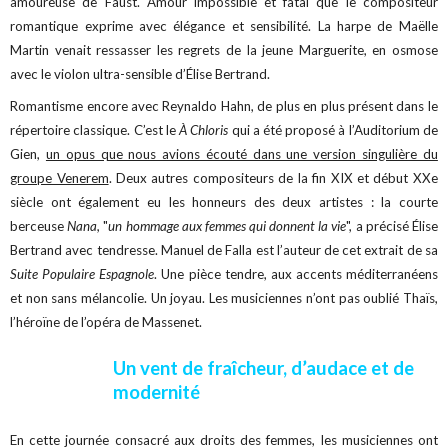
amoureuse de Faust. Amour impossible et fatal que le compositeur
romantique exprime avec élégance et sensibilité. La harpe de Maëlle
Martin venait ressasser les regrets de la jeune Marguerite, en osmose
avec le violon ultra-sensible d’Élise Bertrand.
Romantisme encore avec Reynaldo Hahn, de plus en plus présent dans le
répertoire classique. C’est le
À Chloris
qui a été proposé à l’Auditorium de
Gien,
un opus que nous avions écouté dans une version singulière du
groupe Venerem
. Deux autres compositeurs de la fin XIX et début XXe
siècle ont également eu les honneurs des deux artistes : la courte
berceuse
Nana,
"
un hommage aux femmes qui donnent la vie
", a précisé Élise
Bertrand avec tendresse. Manuel de Falla est l’auteur de cet extrait de sa
Suite Populaire Espagnole
. Une pièce tendre, aux accents méditerranéens
et non sans mélancolie. Un joyau. Les musiciennes n’ont pas oublié Thaïs,
l’héroïne de l’opéra de Massenet.
Un vent de fraîcheur, d’audace et de
modernité
En cette journée consacré aux droits des femmes, les musiciennes ont