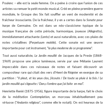
Poulenc – elle est la seule femme. On a peine à croire que l’union de ces
artistes va remuer le petit monde musical. Créé en pleine première guerre
mondiale, le Groupe des Six fait souffler un vent de modernité et de
fraîcheur insouciante. De la fraîcheur, il y en a certes dans la
Sonate pour
harpe
de Germaine. On est dans un néo-classicisme typique de la
musique française de cette période, harmonique, joueuse
(Allegretto),
immédiatement attachante
(Lento)
et aussi naturaliste, avec ces pluies de
notes cristallines (
Perpetuum mobile
). Cette sonate est une œuvre
importante pour cet instrument, "
la plus moderne de ce programme
".
Tout aussi naturaliste,
Le Jardin mouillé
de Jacques de la Presle (1868-
1969) propose une pièce lumineuse, servie par une Mélanie Laurent
impeccable dans ces ruisseaux de notes et faisant découvrir un
compositeur rare qui citait des vers d’Henri de Régnier en exergue de sa
partition : "
Il pleut, et les yeux clos, j’écoute / De toute sa pluie à la fois / Le
jardin mouillé qui s’égoutte / Dan,s l’ombre que j’ai faite en moi
".
Henriette Renié (1875-1956), figure importante de la harpe, fait le choix
de la méditation
Contemplation,
un morceau inhabituellement peu
virtuose ("
Andante religioso
", comme elle le notait). On est heureux de la