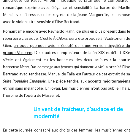
amoureuse de Faust. Amour impossible et fatal que le compositeur
romantique exprime avec élégance et sensibilité. La harpe de Maëlle
Martin venait ressasser les regrets de la jeune Marguerite, en osmose
avec le violon ultra-sensible d’Élise Bertrand.
Romantisme encore avec Reynaldo Hahn, de plus en plus présent dans le
répertoire classique. C’est le
À Chloris
qui a été proposé à l’Auditorium de
Gien,
un opus que nous avions écouté dans une version singulière du
groupe Venerem
. Deux autres compositeurs de la fin XIX et début XXe
siècle ont également eu les honneurs des deux artistes : la courte
berceuse
Nana,
"
un hommage aux femmes qui donnent la vie
", a précisé Élise
Bertrand avec tendresse. Manuel de Falla est l’auteur de cet extrait de sa
Suite Populaire Espagnole
. Une pièce tendre, aux accents méditerranéens
et non sans mélancolie. Un joyau. Les musiciennes n’ont pas oublié Thaïs,
l’héroïne de l’opéra de Massenet.
Un vent de fraîcheur, d’audace et de
modernité
En cette journée consacré aux droits des femmes, les musiciennes ont