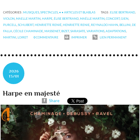
CATÉGORIES :
MUSIQUES
,
SPECTACLES
,
• • ARTICLES ET BLABLAS
TAGS :
ELISE BERTRAND
,
VIOLON
,
MAELLE MARTIN
,
HARPE
,
ÉLISE BERTRAND
,
MAËLLE MARTIN
,
CONCERT
,
GIEN
,
PURCELL
,
SCHUBERT
,
HENRIETTE RENIÉ
,
HENRIETTE RENIE
,
REYNALDO HAHN
,
BELLINI
,
DE
FALLA
,
CÉCILE CHAMINADE
,
MASSENET
,
BIZET
,
SARASATE
,
VARIATIONS
,
ADAPTATIONS
,
MARTINI
,
LOIRET
0
COMMENTAIRE
IMPRIMER
LIEN PERMANENT
2026
13/01
Harpe en majesté
Share