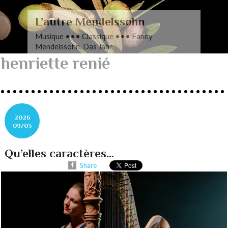
L’autre Mendelssohn
Musique ••• Classique ••• Fanny
Mendelssohn, Das Jahr
henriette renié
2026
09/03
Qu’elles caractères…
Share