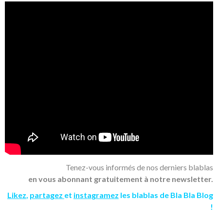
Tenez-vous informés de nos derniers blablas
en vous abonnant gratuitement à notre newsletter.
Likez
,
partagez
et
instagramez
les blablas de Bla Bla Blog
!