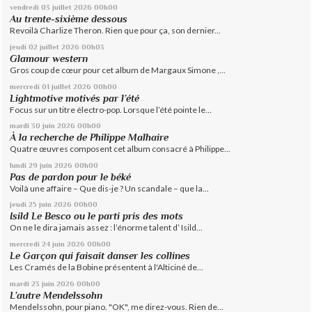
vendredi 03
juillet 2026
00h00
Au trente-sixième dessous
Revoilà Charlize Theron. Rien que pour ça, son dernier...
jeudi 02
juillet 2026
00h03
Glamour western
Gros coup de cœur pour cet album de Margaux Simone ,...
mercredi 01
juillet 2026
00h00
Lightmotive motivés par l’été
Focus sur un titre électro-pop. Lorsque l’été pointe le...
mardi 30
juin 2026
00h00
À la recherche de Philippe Malhaire
Quatre œuvres composent cet album consacré à Philippe...
lundi 29
juin 2026
00h00
Pas de pardon pour le béké
Voilà une affaire – Que dis-je ? Un scandale – que la...
jeudi 25
juin 2026
00h00
Isild Le Besco ou le parti pris des mots
On ne le dira jamais assez : l’énorme talent d’ Isild...
mercredi 24
juin 2026
00h00
Le Garçon qui faisait danser les collines
Les Cramés de la Bobine présentent à l'Alticiné de...
mardi 23
juin 2026
00h00
L’autre Mendelssohn
Mendelssohn, pour piano. "OK", me direz-vous. Rien de...