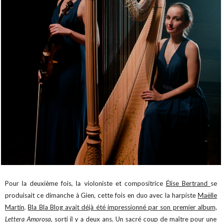
Pour la deuxième fois, la violoniste et compositrice
Élise Bertrand
se
produisait ce dimanche à Gien, cette fois en duo avec la harpiste
Maëlle
Martin
.
Bla Bla Blog avait déjà été impressionné par son premier album,
Lettera Amorosa
, sorti il y a deux ans.
Un sacré coup de maître pour une