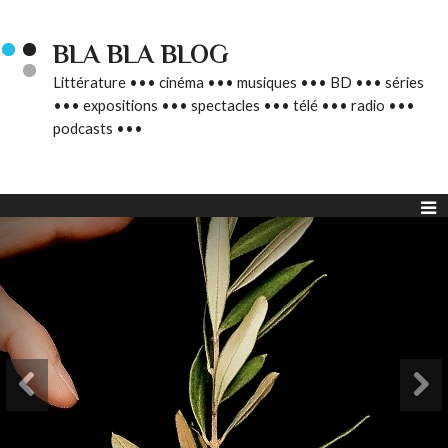
BLA BLA BLOG
Littérature ••• cinéma ••• musiques ••• BD ••• séries
••• expositions ••• spectacles ••• télé ••• radio •••
podcasts •••