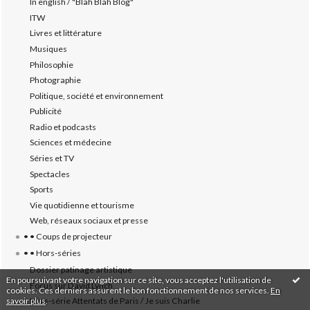
In english / "Blah Blah Blog"
ITW
Livres et littérature
Musiques
Philosophie
Photographie
Politique, société et environnement
Publicité
Radio et podcasts
Sciences et médecine
Séries et TV
Spectacles
Sports
Vie quotidienne et tourisme
Web, réseaux sociaux et presse
• • Coups de projecteur
• • Hors-séries
Dossier patinage artistique
En poursuivant votre navigation sur ce site, vous acceptez l'utilisation de
Focus sur David Lynch
cookies. Ces derniers assurent le bon fonctionnement de nos services.
En
savoir plus
.
Hors-série Attentats de Paris / Je suis Charlie