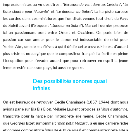
impressionnistes au vu des titres : "
Berceuse du vent dans les Cerisiers
", "
Le
Koto chante pour l'Absente
" et "
Le danseur au Sabre
". La harpiste caresse
les cordes dans ces miniatures que l’on dirait venues tout droit du Pays
du Soleil Levant (l’éloquent "
Danseur au Sabre
"). Marcel Tournier propose
ici un passionnant pont entre Orient et Occident. On parle bien de
passion car son amour pour le Japon est indissociable de celui pour
Yoshie Abe, une de ses élèves à qui il dédie cette œuvre. Elle est d’autant
plus triste et nostalgique que le compositeur français l’a écrite en pleine
Occupation pour s’évader autant que pour retrouver en esprit la jeune
femme restée dans son pays, lui aussi en guerre.
Des possibilités sonores quasi
infinies
On est heureux de retrouver Cecile Chaminade (1857-1944) dont nous
avions parlé sur Bla Bla Blog.
Mélanie Laurent
propose sa
Valse d’automne
,
transcrite pour la harpe par l’interprète elle-même. Cecile Chaminade,
que Georges Bizet surnommait "
mon petit Mozart"
, a eu une carrière riche
et comme compositrice (plus de 400 œuvres) et comme interprète. Elle a