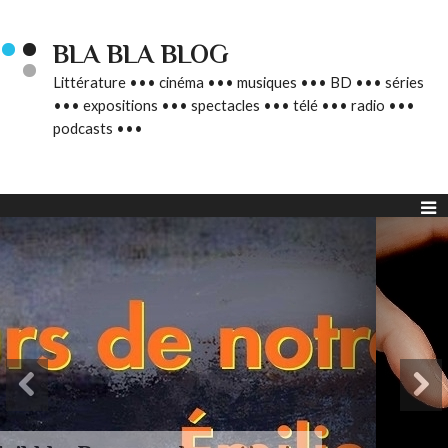
BLA BLA BLOG
Littérature ••• cinéma ••• musiques ••• BD ••• séries
••• expositions ••• spectacles ••• télé ••• radio •••
podcasts •••