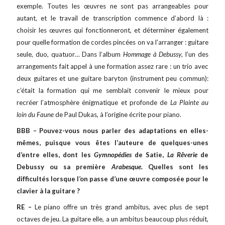
exemple. Toutes les œuvres ne sont pas arrangeables pour
autant, et le travail de transcription commence d’abord là :
choisir les œuvres qui fonctionneront, et déterminer également
pour quelle formation de cordes pincées on va l’arranger : guitare
seule, duo, quatuor… Dans l’album
Hommage à Debussy
, l’un des
arrangements fait appel à une formation assez rare : un trio avec
deux guitares et une guitare baryton (instrument peu commun):
c’était la formation qui me semblait convenir le mieux pour
recréer l’atmosphère énigmatique et profonde de
La Plainte au
loin du Faune
de Paul Dukas, à l’origine écrite pour piano.
BBB – Pouvez-vous nous parler des adaptations en elles-
mêmes, puisque vous êtes l’auteure de quelques-unes
d’entre elles, dont les
Gymnopédies
de Satie,
La Rêverie
de
Debussy ou sa première
Arabesque
. Quelles sont les
difficultés lorsque l’on passe d’une œuvre composée pour le
clavier à la guitare ?
RE –
Le piano offre un très grand ambitus, avec plus de sept
octaves de jeu. La guitare elle, a un ambitus beaucoup plus réduit,