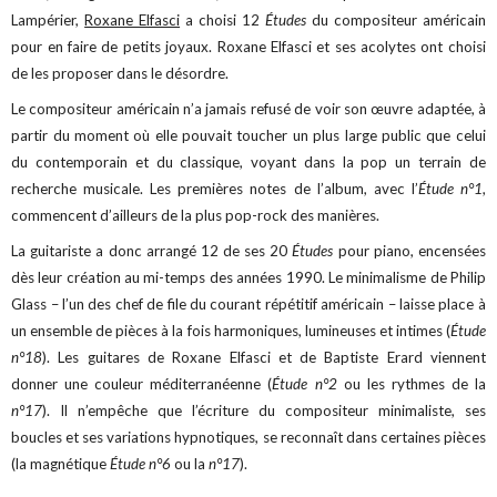
Lampérier,
Roxane Elfasci
a choisi 12
Études
du compositeur américain
pour en faire de petits joyaux. Roxane Elfasci et ses acolytes ont choisi
de les proposer dans le désordre.
Le compositeur américain n’a jamais refusé de voir son œuvre adaptée, à
partir du moment où elle pouvait toucher un plus large public que celui
du contemporain et du classique, voyant dans la pop un terrain de
recherche musicale. Les premières notes de l’album, avec l’
Étude n°1
,
commencent d’ailleurs de la plus pop-rock des manières.
La guitariste a donc arrangé 12 de ses 20
Études
pour piano, encensées
dès leur création au mi-temps des années 1990. Le minimalisme de Philip
Glass – l’un des chef de file du courant répétitif américain – laisse place à
un ensemble de pièces à la fois harmoniques, lumineuses et intimes (
Étude
n°18
). Les guitares de Roxane Elfasci et de Baptiste Erard viennent
donner une couleur méditerranéenne (
Étude n°2
ou les rythmes de la
n°17
). Il n’empêche que l’écriture du compositeur minimaliste, ses
boucles et ses variations hypnotiques, se reconnaît dans certaines pièces
(la magnétique
Étude n°6
ou la
n°17
).