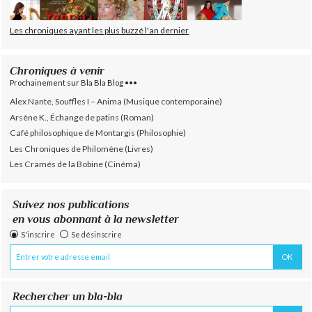
Les chroniques ayant les plus buzzé l'an dernier
Chroniques à venir
Prochainement sur Bla Bla Blog •••
Alex Nante, Souffles I – Anima (Musique contemporaine)
Arsène K., Échange de patins (Roman)
Café philosophique de Montargis (Philosophie)
Les Chroniques de Philomène (Livres)
Les Cramés de la Bobine (Cinéma)
Suivez nos publications
en vous abonnant à la newsletter
S'inscrire
Se désinscrire
Rechercher un bla-bla