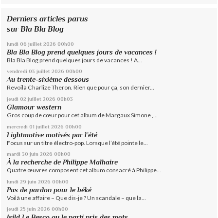
Derniers articles parus
sur Bla Bla Blog
lundi 06
juillet 2026
00h00
Bla Bla Blog prend quelques jours de vacances !
Bla Bla Blog prend quelques jours de vacances ! A...
vendredi 03
juillet 2026
00h00
Au trente-sixième dessous
Revoilà Charlize Theron. Rien que pour ça, son dernier...
jeudi 02
juillet 2026
00h03
Glamour western
Gros coup de cœur pour cet album de Margaux Simone ,...
mercredi 01
juillet 2026
00h00
Lightmotive motivés par l’été
Focus sur un titre électro-pop. Lorsque l’été pointe le...
mardi 30
juin 2026
00h00
À la recherche de Philippe Malhaire
Quatre œuvres composent cet album consacré à Philippe...
lundi 29
juin 2026
00h00
Pas de pardon pour le béké
Voilà une affaire – Que dis-je ? Un scandale – que la...
jeudi 25
juin 2026
00h00
Isild Le Besco ou le parti pris des mots