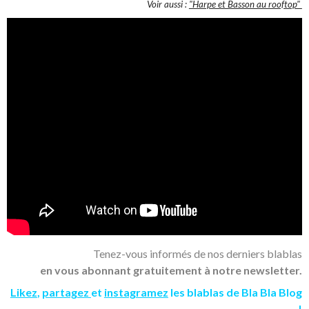
Voir aussi :
"Harpe et Basson au rooftop"
Tenez-vous informés de nos derniers blablas
en vous abonnant gratuitement à notre newsletter.
Likez
,
partagez
et
instagramez
les blablas de Bla Bla Blog
!