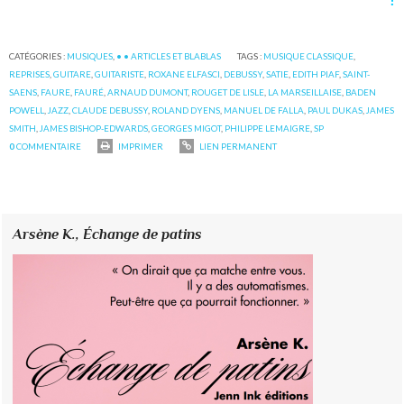
CATÉGORIES :
MUSIQUES
,
• • ARTICLES ET BLABLAS
TAGS :
MUSIQUE CLASSIQUE
,
REPRISES
,
GUITARE
,
GUITARISTE
,
ROXANE ELFASCI
,
DEBUSSY
,
SATIE
,
EDITH PIAF
,
SAINT-
SAENS
,
FAURE
,
FAURÉ
,
ARNAUD DUMONT
,
ROUGET DE LISLE
,
LA MARSEILLAISE
,
BADEN
POWELL
,
JAZZ
,
CLAUDE DEBUSSY
,
ROLAND DYENS
,
MANUEL DE FALLA
,
PAUL DUKAS
,
JAMES
SMITH
,
JAMES BISHOP-EDWARDS
,
GEORGES MIGOT
,
PHILIPPE LEMAIGRE
,
SP
0
COMMENTAIRE
IMPRIMER
LIEN PERMANENT
Arsène K.,
Échange de patins