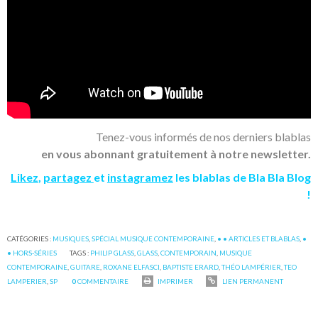
Tenez-vous informés de nos derniers blablas
en vous abonnant gratuitement à notre newsletter.
Likez
,
partagez
et
instagramez
les blablas de Bla Bla Blog
!
CATÉGORIES :
MUSIQUES
,
SPÉCIAL MUSIQUE CONTEMPORAINE
,
• • ARTICLES ET BLABLAS
,
•
• HORS-SÉRIES
TAGS :
PHILIP GLASS
,
GLASS
,
CONTEMPORAIN
,
MUSIQUE
CONTEMPORAINE
,
GUITARE
,
ROXANE ELFASCI
,
BAPTISTE ERARD
,
THÉO LAMPÉRIER
,
TEO
LAMPERIER
,
SP
0
COMMENTAIRE
IMPRIMER
LIEN PERMANENT