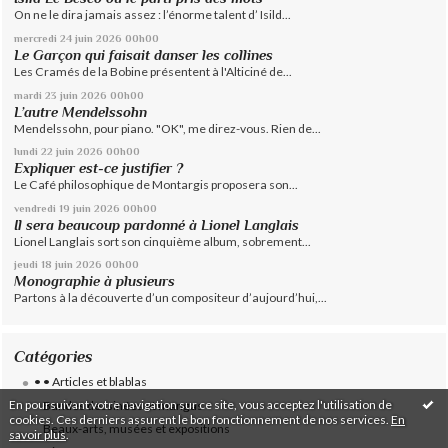
On ne le dira jamais assez : l’énorme talent d’ Isild...
mercredi 24
juin 2026
00h00
Le Garçon qui faisait danser les collines
Les Cramés de la Bobine présentent à l'Alticiné de...
mardi 23
juin 2026
00h00
L’autre Mendelssohn
Mendelssohn, pour piano. "OK", me direz-vous. Rien de...
lundi 22
juin 2026
00h00
Expliquer est-ce justifier ?
Le Café philosophique de Montargis proposera son...
vendredi 19
juin 2026
00h00
Il sera beaucoup pardonné à Lionel Langlais
Lionel Langlais sort son cinquième album, sobrement...
jeudi 18
juin 2026
00h00
Monographie à plusieurs
Partons à la découverte d’un compositeur d’aujourd’hui,...
Catégories
• • Articles et blablas
En poursuivant votre navigation sur ce site, vous acceptez l'utilisation de
Bandes dessinées et mangas
cookies. Ces derniers assurent le bon fonctionnement de nos services.
En
Beaux-arts, musées et expositions
savoir plus
.