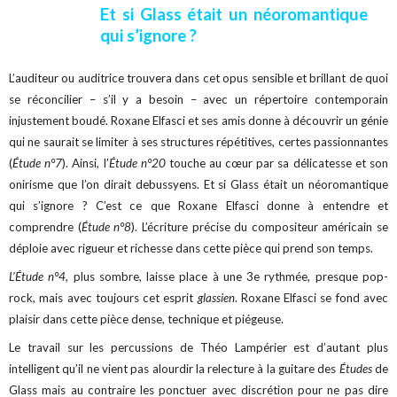
Et si Glass était un néoromantique
qui s’ignore ?
L’auditeur ou auditrice trouvera dans cet opus sensible et brillant de quoi
se réconcilier – s’il y a besoin – avec un répertoire contemporain
injustement boudé. Roxane Elfasci et ses amis donne à découvrir un génie
qui ne saurait se limiter à ses structures répétitives, certes passionnantes
(
Étude n°7
). Ainsi, l’
Étude n°20
touche au cœur par sa délicatesse et son
onirisme que l’on dirait debussyens. Et si Glass était un néoromantique
qui s’ignore ? C’est ce que Roxane Elfasci donne à entendre et
comprendre (
Étude n°8
). L’écriture précise du compositeur américain se
déploie avec rigueur et richesse dans cette pièce qui prend son temps.
L’Étude n°4
, plus sombre, laisse place à une 3e rythmée, presque pop-
rock, mais avec toujours cet esprit
glassien
. Roxane Elfasci se fond avec
plaisir dans cette pièce dense, technique et piégeuse.
Le travail sur les percussions de Théo Lampérier est d’autant plus
intelligent qu’il ne vient pas alourdir la relecture à la guitare des
Études
de
Glass mais au contraire les ponctuer avec discrétion pour ne pas dire