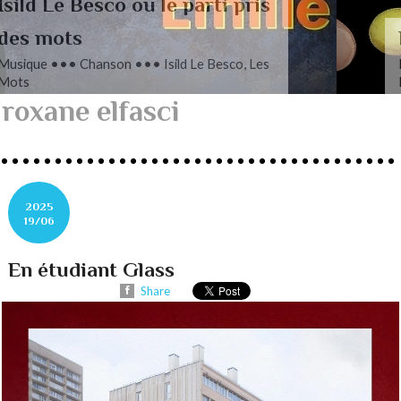
L’autre Mendelssohn
Musique ••• Classique ••• Fanny
Mendelssohn, Das Jahr
roxane elfasci
2025
19/06
En étudiant Glass
Share