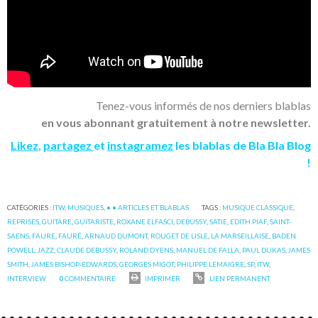
Tenez-vous informés de nos derniers blablas
en vous abonnant gratuitement à notre newsletter.
Likez
,
partagez
et
instagramez
les blablas de Bla Bla Blog
!
CATÉGORIES :
ITW
,
MUSIQUES
,
• • ARTICLES ET BLABLAS
TAGS :
MUSIQUE CLASSIQUE
,
REPRISES
,
GUITARE
,
GUITARISTE
,
ROXANE ELFASCI
,
DEBUSSY
,
SATIE
,
EDITH PIAF
,
SAINT-
SAENS
,
FAURE
,
FAURÉ
,
ARNAUD DUMONT
,
ROUGET DE LISLE
,
LA MARSEILLAISE
,
BADEN
POWELL
,
JAZZ
,
CLAUDE DEBUSSY
,
ROLAND DYENS
,
MANUEL DE FALLA
,
PAUL DUKAS
,
JAMES
SMITH
,
JAMES BISHOP-EDWARDS
,
GEORGES MIGOT
,
PHILIPPE LEMAIGRE
,
SP
,
ITW
,
INTERVIEW
0
COMMENTAIRE
IMPRIMER
LIEN PERMANENT