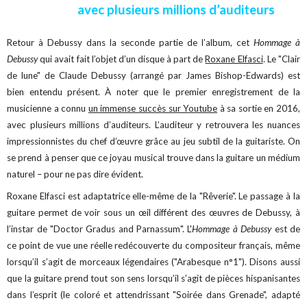
avec plusieurs millions d’auditeurs
Retour à Debussy dans la seconde partie de l’album, cet
Hommage à
Debussy
qui avait fait l’objet d’un disque à part de
Roxane Elfasci
. Le "Clair
de lune" de Claude Debussy (arrangé par James Bishop-Edwards) est
bien entendu présent. À noter que le premier enregistrement de la
musicienne a connu
un immense succès sur Youtube
à sa sortie en 2016,
avec plusieurs millions d’auditeurs. L’auditeur y retrouvera les nuances
impressionnistes du chef d’œuvre grâce au jeu subtil de la guitariste. On
se prend à penser que ce joyau musical trouve dans la guitare un médium
naturel – pour ne pas dire évident.
Roxane Elfasci est adaptatrice elle-même de la "Rêverie". Le passage à la
guitare permet de voir sous un œil différent des œuvres de Debussy, à
l’instar de "Doctor Gradus and Parnassum". L'
Hommage à Debussy
est de
ce point de vue une réelle redécouverte du compositeur français, même
lorsqu’il s’agit de morceaux légendaires ("Arabesque n°1"). Disons aussi
que la guitare prend tout son sens lorsqu’il s’agit de pièces hispanisantes
dans l’esprit (le coloré et attendrissant "Soirée dans Grenade", adapté