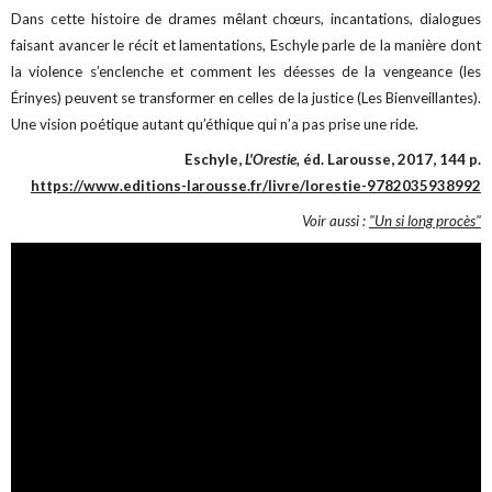
Dans cette histoire de drames mêlant chœurs, incantations, dialogues
faisant avancer le récit et lamentations, Eschyle parle de la manière dont
la violence s’enclenche et comment les déesses de la vengeance (les
Érinyes) peuvent se transformer en celles de la justice (Les Bienveillantes).
Une vision poétique autant qu’éthique qui n’a pas prise une ride.
Eschyle,
L'Orestie,
éd. Larousse, 2017, 144 p.
https://www.editions-larousse.fr/livre/lorestie-9782035938992
Voir aussi :
"Un si long procès"