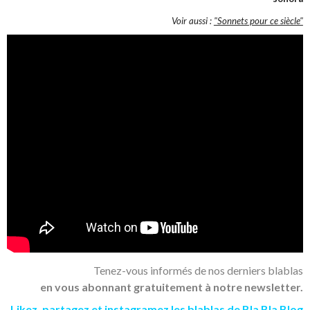
Voir aussi :
"Sonnets pour ce siècle"
Tenez-vous informés de nos derniers blablas
en vous abonnant gratuitement à notre newsletter.
Likez
,
partagez
et
instagramez
les blablas de Bla Bla Blog