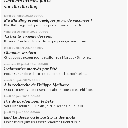
Derniers articles parus
sur Bla Bla Blog
lundi 06
juillet 2026
00h00
Bla Bla Blog prend quelques jours de vacances !
Bla Bla Blog prend quelques jours de vacances ! A...
vendredi 03
juillet 2026
00h00
Au trente-sixième dessous
Revoilà Charlize Theron. Rien que pour ça, son dernier...
jeudi 02
juillet 2026
00h03
Glamour western
Gros coup de cœur pour cet album de Margaux Simone ,...
mercredi 01
juillet 2026
00h00
Lightmotive motivés par l’été
Focus sur un titre électro-pop. Lorsque l’été pointe le...
mardi 30
juin 2026
00h00
À la recherche de Philippe Malhaire
Quatre œuvres composent cet album consacré à Philippe...
lundi 29
juin 2026
00h00
Pas de pardon pour le béké
Voilà une affaire – Que dis-je ? Un scandale – que la...
jeudi 25
juin 2026
00h00
Isild Le Besco ou le parti pris des mots
On ne le dira jamais assez : l’énorme talent d’ Isild...