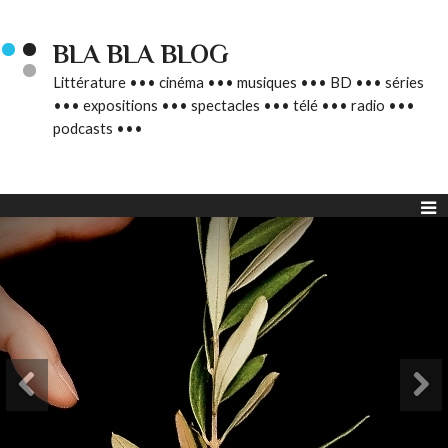
BLA BLA BLOG
Littérature ••• cinéma ••• musiques ••• BD ••• séries
••• expositions ••• spectacles ••• télé ••• radio •••
podcasts •••