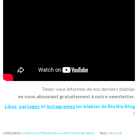
Tenez-vous informés de nos derniers blablas
en vous abonnant gratuitement à notre newsletter.
Likez
,
partagez
et
instagramez
les blablas de Bla Bla Blog
!
CATÉGORIES :
LIVRES ET LITTÉRATURE
,
• • ARTICLES ET BLABLAS
TAGS :
ESCHYLE
,