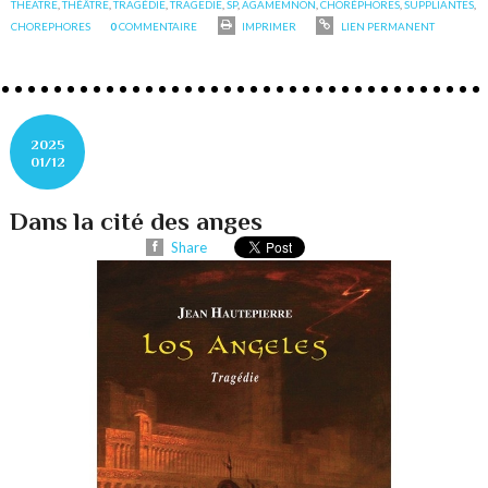
THEATRE
,
THÉÂTRE
,
TRAGÉDIE
,
TRAGEDIE
,
SP
,
AGAMEMNON
,
CHORÉPHORES
,
SUPPLIANTES
,
CHOREPHORES
0
COMMENTAIRE
IMPRIMER
LIEN PERMANENT
2025
01/12
Dans la cité des anges
Share