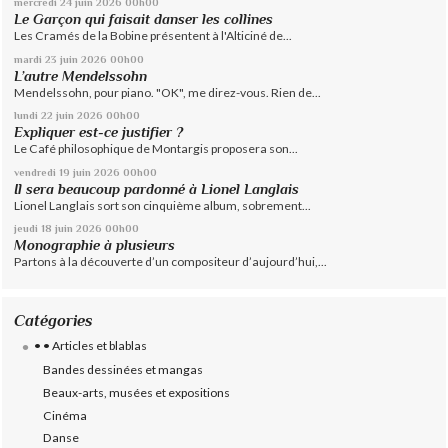
mercredi 24
juin 2026
00h00
Le Garçon qui faisait danser les collines
Les Cramés de la Bobine présentent à l'Alticiné de...
mardi 23
juin 2026
00h00
L’autre Mendelssohn
Mendelssohn, pour piano. "OK", me direz-vous. Rien de...
lundi 22
juin 2026
00h00
Expliquer est-ce justifier ?
Le Café philosophique de Montargis proposera son...
vendredi 19
juin 2026
00h00
Il sera beaucoup pardonné à Lionel Langlais
Lionel Langlais sort son cinquième album, sobrement...
jeudi 18
juin 2026
00h00
Monographie à plusieurs
Partons à la découverte d’un compositeur d’aujourd’hui,...
Catégories
• • Articles et blablas
Bandes dessinées et mangas
Beaux-arts, musées et expositions
Cinéma
Danse