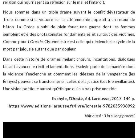
religion qui nourrissent sa réflexion sur le mal et l’interdit.
Nous sommes dans un triple drame suivant le conflit dévastateur de
Troie, comme si la victoire sur la cité ennemie appelait à un retour de
bâton. La Grèce a subi de plein fouet une guerre dont les femmes
semblent être des protagonistes fondamentales et surtout des victimes.
Comme pour
L’Orestie.
Clytemnestre est celle qui déclenche le cycle de la
mort par jalousie autant que par douleur.
Dans cette histoire de drames mêlant chœurs, incantations, dialogues
faisant avancer le récit et lamentations, Eschyle parle de la manière dont
la violence s’enclenche et comment les déesses de la vengeance (les
Érinyes) peuvent se transformer en celles de la justice (Les Bienveillantes).
Une vision poétique autant qu’éthique qui n’a pas prise une ride.
Eschyle,
L'Orestie,
éd. Larousse, 2017, 144 p.
https://www.editions-larousse.fr/livre/lorestie-9782035938992
Voir aussi :
"Un si long procès"