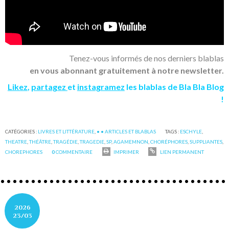
Tenez-vous informés de nos derniers blablas
en vous abonnant gratuitement à notre newsletter.
Likez
,
partagez
et
instagramez
les blablas de Bla Bla Blog
!
CATÉGORIES :
LIVRES ET LITTÉRATURE
,
• • ARTICLES ET BLABLAS
TAGS :
ESCHYLE
,
THEATRE
,
THÉÂTRE
,
TRAGÉDIE
,
TRAGEDIE
,
SP
,
AGAMEMNON
,
CHORÉPHORES
,
SUPPLIANTES
,
CHOREPHORES
0
COMMENTAIRE
IMPRIMER
LIEN PERMANENT
2026
23/03