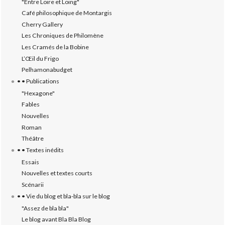
"Entre Loire et Loing"
Café philosophique de Montargis
Cherry Gallery
Les Chroniques de Philomène
Les Cramés de la Bobine
L’‎Œil du Frigo
Pelhamonabudget
• • Publications
"Hexagone"
Fables
Nouvelles
Roman
Théâtre
• • Textes inédits
Essais
Nouvelles et textes courts
Scénarii
• • Vie du blog et bla-bla sur le blog
"Assez de bla bla"
Le blog avant Bla Bla Blog