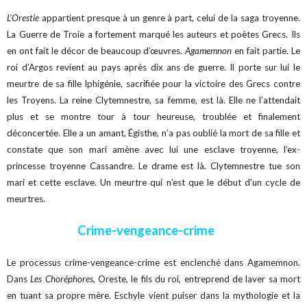
L’Orestie
appartient presque à un genre à part, celui de la saga troyenne.
La Guerre de Troie a fortement marqué les auteurs et poètes Grecs. Ils
en ont fait le décor de beaucoup d’œuvres.
Agamemnon
en fait partie. Le
roi d’Argos revient au pays après dix ans de guerre. Il porte sur lui le
meurtre de sa fille Iphigénie, sacrifiée pour la victoire des Grecs contre
les Troyens. La reine Clytemnestre, sa femme, est là. Elle ne l’attendait
plus et se montre tour à tour heureuse, troublée et finalement
déconcertée. Elle a un amant, Égisthe, n’a pas oublié la mort de sa fille et
constate que son mari amène avec lui une esclave troyenne, l’ex-
princesse troyenne Cassandre. Le drame est là. Clytemnestre tue son
mari et cette esclave. Un meurtre qui n’est que le début d'un cycle de
meurtres.
Crime-vengeance-crime
Le processus crime-vengeance-crime est enclenché dans Agamemnon.
Dans
Les Choréphores
, Oreste, le fils du roi, entreprend de laver sa mort
en tuant sa propre mère. Eschyle vient puiser dans la mythologie et la