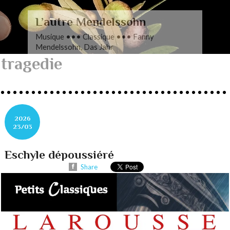
L’autre Mendelssohn
Musique ••• Classique ••• Fanny
Mendelssohn, Das Jahr
tragedie
2026
23/03
Eschyle dépoussiéré
Share