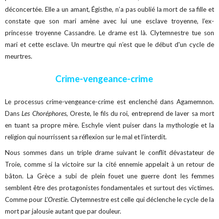
déconcertée. Elle a un amant, Égisthe, n’a pas oublié la mort de sa fille et
constate que son mari amène avec lui une esclave troyenne, l’ex-
princesse troyenne Cassandre. Le drame est là. Clytemnestre tue son
mari et cette esclave. Un meurtre qui n’est que le début d'un cycle de
meurtres.
Crime-vengeance-crime
Le processus crime-vengeance-crime est enclenché dans Agamemnon.
Dans
Les Choréphores
, Oreste, le fils du roi, entreprend de laver sa mort
en tuant sa propre mère. Eschyle vient puiser dans la mythologie et la
religion qui nourrissent sa réflexion sur le mal et l’interdit.
Nous sommes dans un triple drame suivant le conflit dévastateur de
Troie, comme si la victoire sur la cité ennemie appelait à un retour de
bâton. La Grèce a subi de plein fouet une guerre dont les femmes
semblent être des protagonistes fondamentales et surtout des victimes.
Comme pour
L’Orestie.
Clytemnestre est celle qui déclenche le cycle de la
mort par jalousie autant que par douleur.