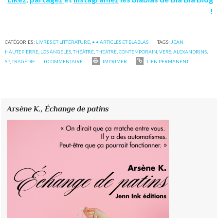
!
CATÉGORIES :
LIVRES ET LITTÉRATURE
,
• • ARTICLES ET BLABLAS
TAGS :
JEAN
HAUTEPIERRE
,
LOS ANGELES
,
THÉÂTRE
,
THEATRE
,
CONTEMPORAIN
,
VERS
,
ALEXANDRINS
,
SP
,
TRAGÉDIE
0
COMMENTAIRE
IMPRIMER
LIEN PERMANENT
Arsène K.,
Échange de patins