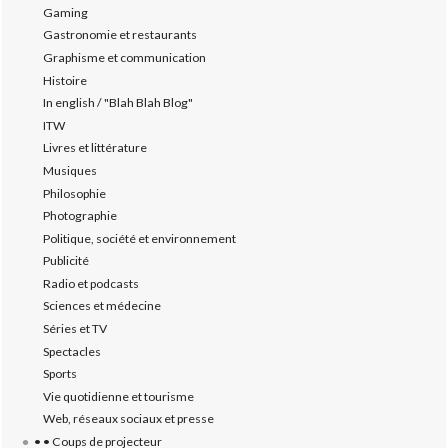
Gaming
Gastronomie et restaurants
Graphisme et communication
Histoire
In english / "Blah Blah Blog"
ITW
Livres et littérature
Musiques
Philosophie
Photographie
Politique, société et environnement
Publicité
Radio et podcasts
Sciences et médecine
Séries et TV
Spectacles
Sports
Vie quotidienne et tourisme
Web, réseaux sociaux et presse
• • Coups de projecteur