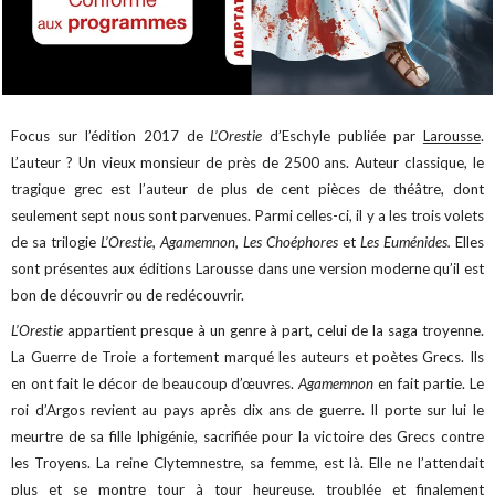
Focus sur l’édition 2017 de
L’Orestie
d’Eschyle publiée par
Larousse
.
L’auteur ? Un vieux monsieur de près de 2500 ans. Auteur classique, le
tragique grec est l’auteur de plus de cent pièces de théâtre, dont
seulement sept nous sont parvenues. Parmi celles-ci, il y a les trois volets
de sa trilogie
L’Orestie, Agamemnon, Les Choéphores
et
Les Euménides.
Elles
sont présentes aux éditions Larousse dans une version moderne qu’il est
bon de découvrir ou de redécouvrir.
L’Orestie
appartient presque à un genre à part, celui de la saga troyenne.
La Guerre de Troie a fortement marqué les auteurs et poètes Grecs. Ils
en ont fait le décor de beaucoup d’œuvres.
Agamemnon
en fait partie. Le
roi d’Argos revient au pays après dix ans de guerre. Il porte sur lui le
meurtre de sa fille Iphigénie, sacrifiée pour la victoire des Grecs contre
les Troyens. La reine Clytemnestre, sa femme, est là. Elle ne l’attendait
plus et se montre tour à tour heureuse, troublée et finalement