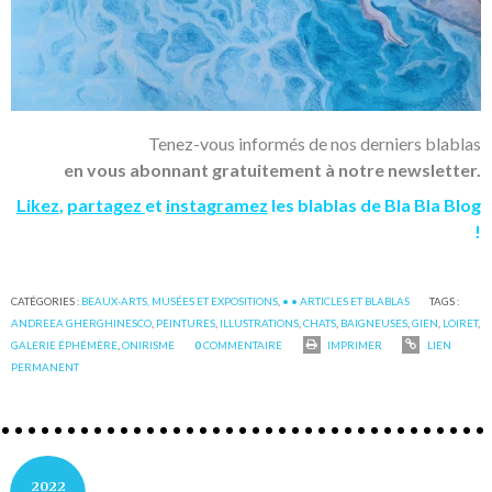
Tenez-vous informés de nos derniers blablas
en vous abonnant gratuitement à notre newsletter.
Likez
,
partagez
et
instagramez
les blablas de Bla Bla Blog
!
CATÉGORIES :
BEAUX-ARTS, MUSÉES ET EXPOSITIONS
,
• • ARTICLES ET BLABLAS
TAGS :
ANDREEA GHERGHINESCO
,
PEINTURES
,
ILLUSTRATIONS
,
CHATS
,
BAIGNEUSES
,
GIEN
,
LOIRET
,
GALERIE ÉPHÉMÈRE
,
ONIRISME
0
COMMENTAIRE
IMPRIMER
LIEN
PERMANENT
2022