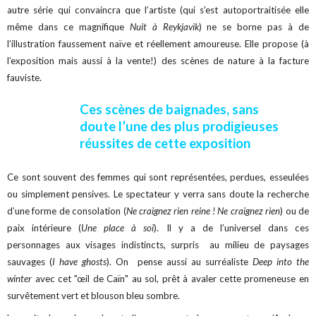
autre série qui convaincra que l’artiste (qui s’est autoportraitisée elle
même dans ce magnifique
Nuit à Reykjavik
) ne se borne pas à de
l’illustration faussement naïve et réellement amoureuse. Elle propose (à
l’exposition mais aussi à la vente!) des scènes de nature à la facture
fauviste.
Ces scènes de baignades, sans
doute l’une des plus prodigieuses
réussites de cette exposition
Ce sont souvent des femmes qui sont représentées, perdues, esseulées
ou simplement pensives. Le spectateur y verra sans doute la recherche
d’une forme de consolation (
Ne craignez rien reine ! Ne craignez rien
) ou de
paix intérieure (
Une place à soi
). Il y a de l’universel dans ces
personnages
aux visages indistincts,
surpris au milieu de paysages
sauvages (
I have ghosts
). On pense aussi au surréaliste
Deep into the
winter
avec cet "œil de Caïn" au sol, prêt à avaler cette promeneuse en
survêtement vert et blouson bleu sombre.