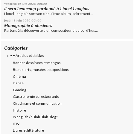
vendredi 19
juin 2026
00h00
Il sera beaucoup pardonné à Lionel Langlais
Lionel Langlais sort son cinquième album, sobrement...
jeudi 18
juin 2026
00h00
Monographie à plusieurs
Partons à la découverte d’un compositeur d’aujourd’hui,...
Catégories
• • Articles et blablas
Bandes dessinées et mangas
Beaux-arts, musées et expositions
Cinéma
Danse
Gaming
Gastronomie et restaurants
Graphisme et communication
Histoire
In english / "Blah Blah Blog"
ITW
Livres et littérature