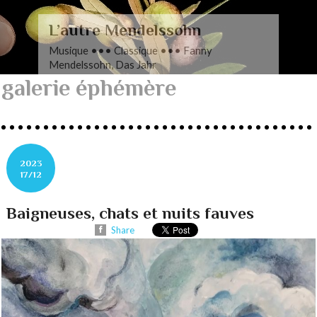
L’autre Mendelssohn
Musique ••• Classique ••• Fanny
Mendelssohn, Das Jahr
galerie éphémère
2023
17/12
Baigneuses, chats et nuits fauves
Share