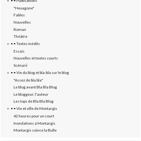
• • Publications
"Hexagone"
Fables
Nouvelles
Roman
Théâtre
• • Textes inédits
Essais
Nouvelles et textes courts
Scénarii
• • Vie du blog et bla-bla sur le blog
"Assez de bla bla"
Le blog avant Bla Bla Blog
Le bloggeur, l'auteur
Les tops de Bla Bla Blog
• • Vie et ville de Montargis
42 heures pour un court
Inondations à Montargis
Montargis coince la Bulle