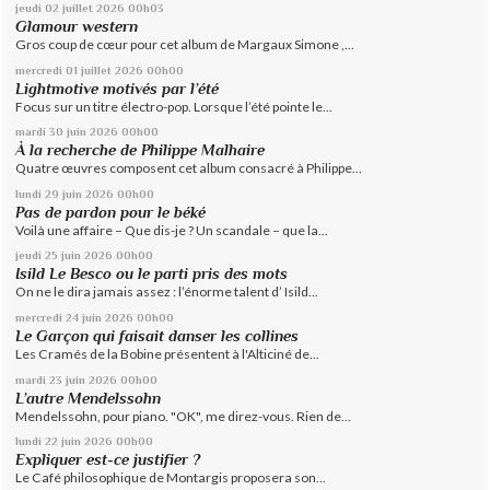
jeudi 02
juillet 2026
00h03
Glamour western
Gros coup de cœur pour cet album de Margaux Simone ,...
mercredi 01
juillet 2026
00h00
Lightmotive motivés par l’été
Focus sur un titre électro-pop. Lorsque l’été pointe le...
mardi 30
juin 2026
00h00
À la recherche de Philippe Malhaire
Quatre œuvres composent cet album consacré à Philippe...
lundi 29
juin 2026
00h00
Pas de pardon pour le béké
Voilà une affaire – Que dis-je ? Un scandale – que la...
jeudi 25
juin 2026
00h00
Isild Le Besco ou le parti pris des mots
On ne le dira jamais assez : l’énorme talent d’ Isild...
mercredi 24
juin 2026
00h00
Le Garçon qui faisait danser les collines
Les Cramés de la Bobine présentent à l'Alticiné de...
mardi 23
juin 2026
00h00
L’autre Mendelssohn
Mendelssohn, pour piano. "OK", me direz-vous. Rien de...
lundi 22
juin 2026
00h00
Expliquer est-ce justifier ?
Le Café philosophique de Montargis proposera son...