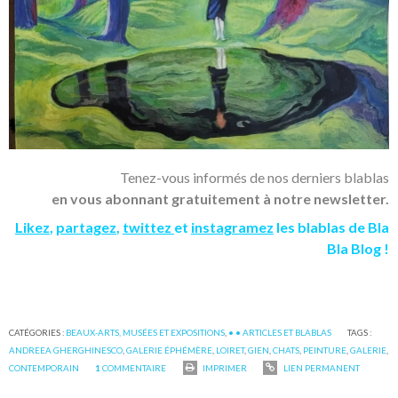
Tenez-vous informés de nos derniers blablas
en vous abonnant gratuitement à notre newsletter.
Likez
,
partagez
,
twittez
et
instagramez
les blablas de Bla
Bla Blog !
CATÉGORIES :
BEAUX-ARTS, MUSÉES ET EXPOSITIONS
,
• • ARTICLES ET BLABLAS
TAGS :
ANDREEA GHERGHINESCO
,
GALERIE ÉPHÉMÈRE
,
LOIRET
,
GIEN
,
CHATS
,
PEINTURE
,
GALERIE
,
CONTEMPORAIN
1
COMMENTAIRE
IMPRIMER
LIEN PERMANENT