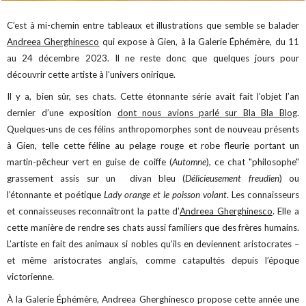
C’est à mi-chemin entre tableaux et illustrations que semble se balader
Andreea Gherghinesco
qui expose à Gien, à la Galerie Éphémère, du 11
au 24 décembre 2023. Il ne reste donc que quelques jours pour
découvrir cette artiste à l’univers onirique.
Il y a, bien sûr, ses chats. Cette étonnante série avait fait l’objet l’an
dernier d’une exposition
dont nous avions parlé sur Bla Bla Blog
.
Quelques-uns de ces félins anthropomorphes sont de nouveau présents
à Gien, telle cette féline au pelage rouge et robe fleurie portant un
martin-pêcheur vert en guise de coiffe (
Automne
), ce chat "philosophe"
grassement assis sur un divan bleu (
Délicieusement freudien
) ou
l’étonnante et poétique
Lady orange et le poisson volant
. Les connaisseurs
et connaisseuses reconnaîtront la patte d’
Andreea Gherghinesco
. Elle a
cette manière de rendre ses chats aussi familiers que des frères humains.
L’artiste en fait des animaux si nobles qu’ils en deviennent aristocrates –
et même aristocrates anglais, comme catapultés depuis l’époque
victorienne.
À la Galerie Éphémère, Andreea Gherghinesco propose cette année une