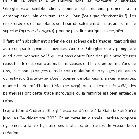
La nuit, le crépuscule et l’aurore sont les moments qu’Andreea
Gherghinesco semble chérir, comme s’ils étaient propices à la
contemplation loin des tumultes du jour (
Mais que cherchent-ils ?
). Les
cieux orageux et inquiétants sont paradoxalement des plus apaisants (le
superbe
L’après-midi orageux
), pour ne pas dire oniriques (
Lune folle
).
Il faut enfin absolument parler de ces scènes de baignades, tant prisées
autrefois par les peintres fauvistes. Andreea Gherghinesco y plonge elle
aussi avec bonheur. Voilà qui est sans doute l’une des plus prodigieuses
réussites de cette exposition. Les nageuses ont le visage tourné. Vues de
dos, elles sont plongées dans la contemplation de paysages printaniers
ou estivaux (
Faraway so close
). Scènes de plongeons, nages élégantes,
moments de méditation (
Into the deep
) ou d’attente (
Fin d’été
), les
baigneuses ont cette grâce incroyable où la féminité est bien entendue
reine.
L’exposition d’Andreea Gherghinesco se déroule à la Galerie Éphémère
jusqu’au 24 décembre 2023. Et en cette fin d’année, l’artiste propose
également à la vente, outre ses tableaux, des cartes de vœux de sa
création.