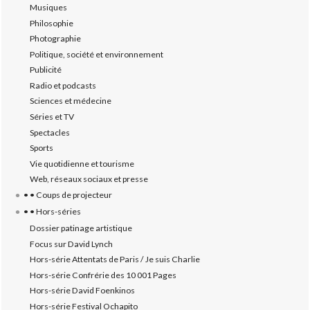
Musiques
Philosophie
Photographie
Politique, société et environnement
Publicité
Radio et podcasts
Sciences et médecine
Séries et TV
Spectacles
Sports
Vie quotidienne et tourisme
Web, réseaux sociaux et presse
• • Coups de projecteur
• • Hors-séries
Dossier patinage artistique
Focus sur David Lynch
Hors-série Attentats de Paris / Je suis Charlie
Hors-série Confrérie des 10 001 Pages
Hors-série David Foenkinos
Hors-série Festival Ochapito