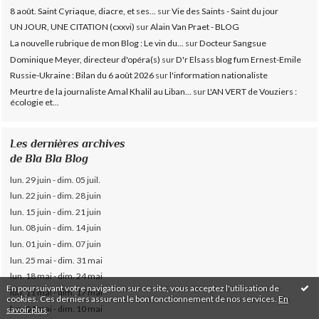
8 août. Saint Cyriaque, diacre, et ses...
sur
Vie des Saints - Saint du jour
UN JOUR, UNE CITATION (cxxvi)
sur
Alain Van Praet - BLOG
La nouvelle rubrique de mon Blog : Le vin du...
sur
Docteur Sangsue
Dominique Meyer, directeur d'opéra(s)
sur
D'r Elsass blog fum Ernest-Emile
Russie-Ukraine : Bilan du 6 août 2026
sur
l'information nationaliste
Meurtre de la journaliste Amal Khalil au Liban...
sur
L'AN VERT de Vouziers :
écologie et...
Les dernières archives
de Bla Bla Blog
lun. 29 juin - dim. 05 juil.
lun. 22 juin - dim. 28 juin
lun. 15 juin - dim. 21 juin
lun. 08 juin - dim. 14 juin
lun. 01 juin - dim. 07 juin
lun. 25 mai - dim. 31 mai
lun. 18 mai - dim. 24 mai
En poursuivant votre navigation sur ce site, vous acceptez l'utilisation de
lun. 11 mai - dim. 17 mai
cookies. Ces derniers assurent le bon fonctionnement de nos services.
En
lun. 04 mai - dim. 10 mai
savoir plus
.