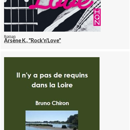
Roman
Arsène K., "Rock'n'Love"