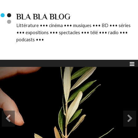
BLA BLA BLOG
Littérature ••• cinéma ••• musiques ••• BD ••• séries
••• expositions ••• spectacles ••• télé ••• radio •••
podcasts •••