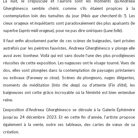
La nuit, le crépuscule et l’aurore sont les moments qu’Andreea
Gherghinesco semble chérir, comme s’ils étaient propices à la
contemplation loin des tumultes du jour (
Mais que cherchent-ils ?
). Les
cieux orageux et inquiétants sont paradoxalement des plus apaisants (le
superbe
L’après-midi orageux
), pour ne pas dire oniriques (
Lune folle
).
Il faut enfin absolument parler de ces scènes de baignades, tant prisées
autrefois par les peintres fauvistes. Andreea Gherghinesco y plonge elle
aussi avec bonheur. Voilà qui est sans doute l’une des plus prodigieuses
réussites de cette exposition. Les nageuses ont le visage tourné. Vues de
dos, elles sont plongées dans la contemplation de paysages printaniers
ou estivaux (
Faraway so close
). Scènes de plongeons, nages élégantes,
moments de méditation (
Into the deep
) ou d’attente (
Fin d’été
), les
baigneuses ont cette grâce incroyable où la féminité est bien entendue
reine.
L’exposition d’Andreea Gherghinesco se déroule à la Galerie Éphémère
jusqu’au 24 décembre 2023. Et en cette fin d’année, l’artiste propose
également à la vente, outre ses tableaux, des cartes de vœux de sa
création.