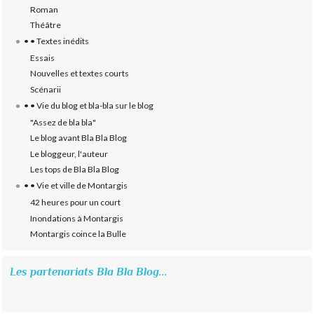
Roman
Théâtre
• • Textes inédits
Essais
Nouvelles et textes courts
Scénarii
• • Vie du blog et bla-bla sur le blog
"Assez de bla bla"
Le blog avant Bla Bla Blog
Le bloggeur, l'auteur
Les tops de Bla Bla Blog
• • Vie et ville de Montargis
42 heures pour un court
Inondations à Montargis
Montargis coince la Bulle
Les partenariats Bla Bla Blog...