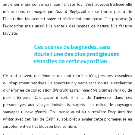
autre série qui convaincra que l’artiste (qui s’est autoportraitisée elle
même dans ce magnifique
Nuit à Reykjavik
) ne se borne pas à de
l’illustration faussement naïve et réellement amoureuse. Elle propose (à
l’exposition mais aussi à la vente!) des scènes de nature à la facture
fauviste.
Ces scènes de baignades, sans
doute l’une des plus prodigieuses
réussites de cette exposition
Ce sont souvent des femmes qui sont représentées, perdues, esseulées
ou simplement pensives. Le spectateur y verra sans doute la recherche
d’une forme de consolation (
Ne craignez rien reine ! Ne craignez rien
) ou de
paix intérieure (
Une place à soi
). Il y a de l’universel dans ces
personnages
aux visages indistincts,
surpris au milieu de paysages
sauvages (
I have ghosts
). On pense aussi au surréaliste
Deep into the
winter
avec cet "œil de Caïn" au sol, prêt à avaler cette promeneuse en
survêtement vert et blouson bleu sombre.