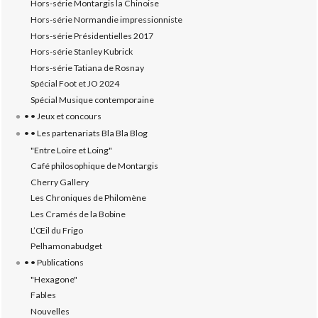
Hors-série Montargis la Chinoise
Hors-série Normandie impressionniste
Hors-série Présidentielles 2017
Hors-série Stanley Kubrick
Hors-série Tatiana de Rosnay
Spécial Foot et JO 2024
Spécial Musique contemporaine
• • Jeux et concours
• • Les partenariats Bla Bla Blog
"Entre Loire et Loing"
Café philosophique de Montargis
Cherry Gallery
Les Chroniques de Philomène
Les Cramés de la Bobine
L’‎Œil du Frigo
Pelhamonabudget
• • Publications
"Hexagone"
Fables
Nouvelles