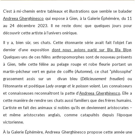
C’est à mi-chemin entre tableaux et illustrations que semble se balader
Andreea Gherghinesco
qui expose à Gien, à la Galerie Éphémère, du 11
au 24 décembre 2023. Il ne reste donc que quelques jours pour
découvrir cette artiste à l’univers onirique.
Il y a, bien sûr, ses chats. Cette étonnante série avait fait l’objet l’an
dernier d’une exposition
dont nous avions parlé sur Bla Bla Blog
.
Quelques-uns de ces félins anthropomorphes sont de nouveau présents
à Gien, telle cette féline au pelage rouge et robe fleurie portant un
martin-pêcheur vert en guise de coiffe (
Automne
), ce chat "philosophe"
grassement assis sur un divan bleu (
Délicieusement freudien
) ou
l’étonnante et poétique
Lady orange et le poisson volant
. Les connaisseurs
et connaisseuses reconnaîtront la patte d’
Andreea Gherghinesco
. Elle a
cette manière de rendre ses chats aussi familiers que des frères humains.
L’artiste en fait des animaux si nobles qu’ils en deviennent aristocrates –
et même aristocrates anglais, comme catapultés depuis l’époque
victorienne.
À la Galerie Éphémère, Andreea Gherghinesco propose cette année une