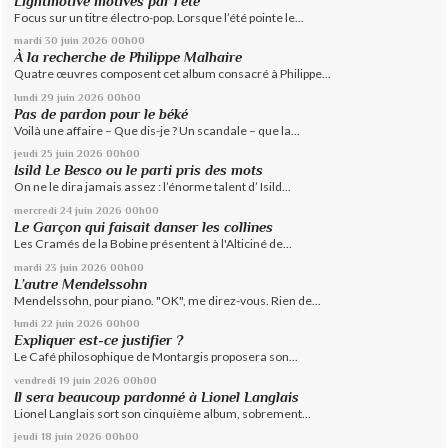
Lightmotive motivés par l’été
Focus sur un titre électro-pop. Lorsque l’été pointe le...
mardi 30
juin 2026
00h00
À la recherche de Philippe Malhaire
Quatre œuvres composent cet album consacré à Philippe...
lundi 29
juin 2026
00h00
Pas de pardon pour le béké
Voilà une affaire – Que dis-je ? Un scandale – que la...
jeudi 25
juin 2026
00h00
Isild Le Besco ou le parti pris des mots
On ne le dira jamais assez : l’énorme talent d’ Isild...
mercredi 24
juin 2026
00h00
Le Garçon qui faisait danser les collines
Les Cramés de la Bobine présentent à l'Alticiné de...
mardi 23
juin 2026
00h00
L’autre Mendelssohn
Mendelssohn, pour piano. "OK", me direz-vous. Rien de...
lundi 22
juin 2026
00h00
Expliquer est-ce justifier ?
Le Café philosophique de Montargis proposera son...
vendredi 19
juin 2026
00h00
Il sera beaucoup pardonné à Lionel Langlais
Lionel Langlais sort son cinquième album, sobrement...
jeudi 18
juin 2026
00h00