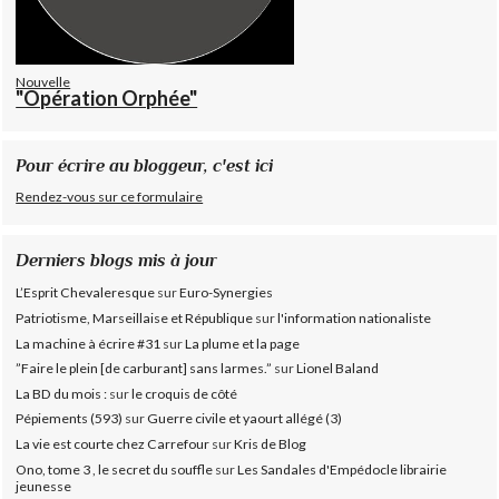
Nouvelle
"Opération Orphée"
Pour écrire au bloggeur, c'est ici
Rendez-vous sur ce formulaire
Derniers blogs mis à jour
L’Esprit Chevaleresque
sur
Euro-Synergies
Patriotisme, Marseillaise et République
sur
l'information nationaliste
La machine à écrire #31
sur
La plume et la page
”Faire le plein [de carburant] sans larmes.”
sur
Lionel Baland
La BD du mois :
sur
le croquis de côté
Pépiements (593)
sur
Guerre civile et yaourt allégé (3)
La vie est courte chez Carrefour
sur
Kris de Blog
Ono, tome 3 , le secret du souffle
sur
Les Sandales d'Empédocle librairie
jeunesse