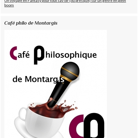
Un voyage en Fantasy pour tout sav oir (ou presque) sur un genre en plein
boom
Café philo de Montargis