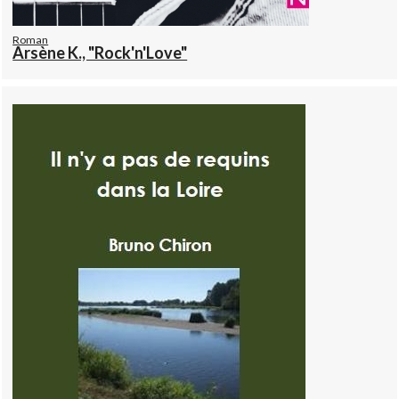
Roman
Arsène K., "Rock'n'Love"