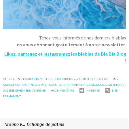
Tenez-vous informés de nos derniers blablas
en vous abonnant gratuitement à notre newsletter.
Likez
,
partagez
et
instagramez
les blablas de Bla Bla Blog
!
CATÉGORIES :
BEAUX-ARTS, MUSÉES ET EXPOSITIONS
,
• • ARTICLES ET BLABLAS
TAGS :
ANDREEA GHERGHINESCO
,
PEINTURES
,
ILLUSTRATIONS
,
CHATS
,
BAIGNEUSES
,
GIEN
,
LOIRET
,
GALERIE ÉPHÉMÈRE
,
ONIRISME
0
COMMENTAIRE
IMPRIMER
LIEN
PERMANENT
Arsène K.,
Échange de patins