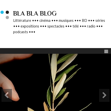
BLA BLA BLOG
Littérature ••• cinéma ••• musiques ••• BD ••• séries
••• expositions ••• spectacles ••• télé ••• radio •••
podcasts •••