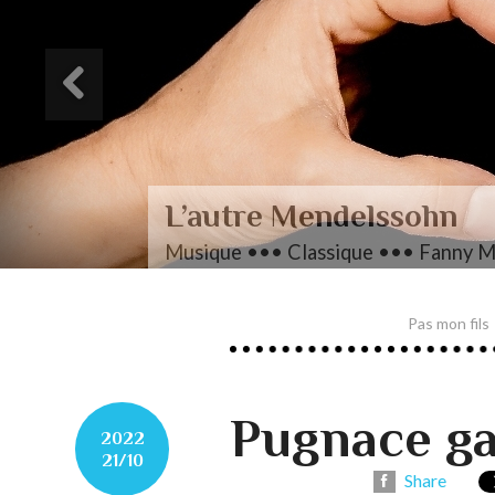
L’autre Mendelssohn
Musique ••• Classique ••• Fanny M
Pas mon fils
Pugnace ga
2022
21/10
Share