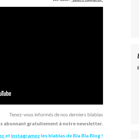
Tenez-vous informés de nos derniers blablas
s abonnant gratuitement à notre newsletter.
tez
et
instagramez
les blablas de Bla Bla Blog !