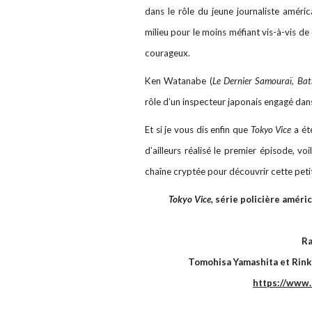
dans le rôle du jeune journaliste améri
milieu pour le moins méfiant vis-à-vis de
courageux.
Ken Watanabe (
Le Dernier Samouraï, Bat
rôle d’un inspecteur japonais engagé dans
Et si je vous dis enfin que
Tokyo Vice
a ét
d’ailleurs réalisé le premier épisode, vo
chaîne cryptée pour découvrir cette peti
Tokyo Vice,
série policière améric
Ra
Tomohisa Yamashita et Rinko
https://www.