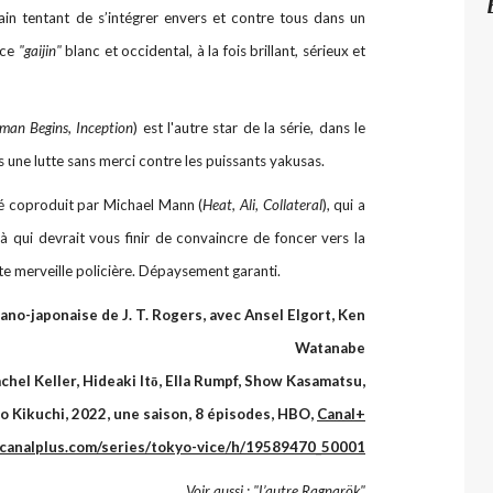
cain tentant de s’intégrer envers et contre tous dans un
 ce
"gaijin"
blanc et occidental, à la fois brillant, sérieux et
man Begins, Inception
) est l'autre star de la série, dans le
 une lutte sans merci contre les puissants yakusas.
é coproduit par Michael Mann (
Heat, Ali, Collateral
), qui a
ilà qui devrait vous finir de convaincre de foncer vers la
te merveille policière. Dépaysement garanti.
ano-japonaise de J. T. Rogers, avec Ansel Elgort, Ken
Watanabe
chel Keller, Hideaki Itō, Ella Rumpf, Show Kasamatsu,
 Kikuchi, 2022, une saison, 8 épisodes, HBO,
Canal+
canalplus.com/series/tokyo-vice/h/19589470_50001
Voir aussi :
"L’autre Ragnarök"