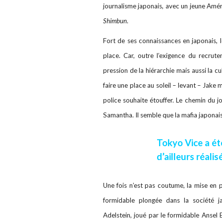
journalisme japonais, avec un jeune Amér
Shimbun
.
Fort de ses connaissances en japonais, l
place. Car, outre l’exigence du recrutem
pression de la hiérarchie mais aussi la c
faire une place au soleil – levant – Jake
police souhaite étouffer. Le chemin du jo
Samantha. Il semble que la mafia japonais
Tokyo Vice a ét
d’ailleurs réali
Une fois n’est pas coutume, la mise en p
formidable plongée dans la société j
Adelstein, joué par le formidable Ansel E