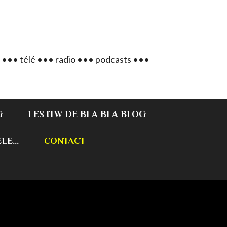
 ••• télé ••• radio ••• podcasts •••
G
LES ITW DE BLA BLA BLOG
E...
CONTACT