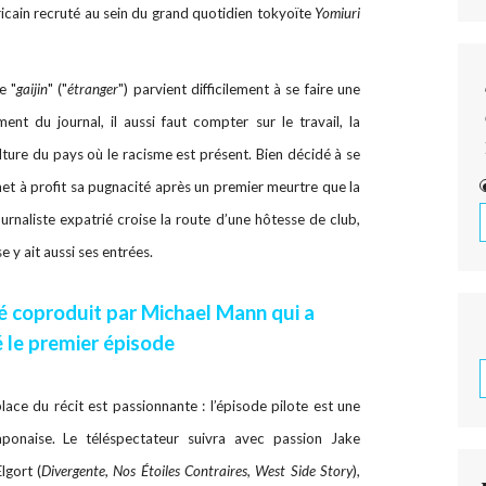
icain recruté au sein du grand quotidien tokyoïte
Yomiuri
e "
gaijin
" ("
étranger
") parvient difficilement à se faire une
ent du journal, il aussi faut compter sur le travail, la
ulture du pays où le racisme est présent. Bien décidé à se
 met à profit sa pugnacité après un premier meurtre que la
urnaliste expatrié croise la route d’une hôtesse de club,
e y ait aussi ses entrées.
é coproduit par Michael Mann qui a
sé le premier épisode
lace du récit est passionnante : l’épisode pilote est une
aponaise. Le téléspectateur suivra avec passion Jake
lgort (
Divergente
,
Nos Étoiles Contraires, West Side Story
),