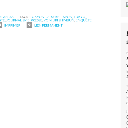
 BLABLAS
TAGS :
TOKYO VICE
,
SÉRIE
,
JAPON
,
TOKYO
,
STE
,
JOURNALISME
,
PRESSE
,
YOMIURI SHIMBUN
,
ENQUÊTE
,
IMPRIMER
LIEN PERMANENT
A
d