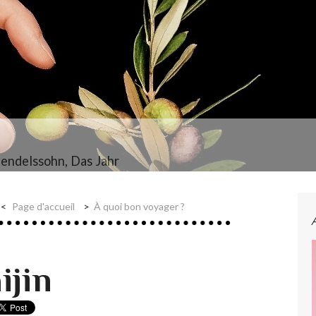
endelssohn, Das Jahr
Page d'accueil
À quoi bon voyager ?
ijin