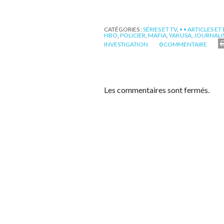
CATÉGORIES :
SÉRIES ET TV
,
• • ARTICLES ET
HBO
,
POLICIER
,
MAFIA
,
YAKUSA
,
JOURNALI
INVESTIGATION
0
COMMENTAIRE
Les commentaires sont fermés.