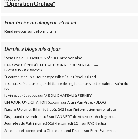
"Opération Orphée"
Pour écrire au bloggeur, c'est ici
Rendez-vous sur ce formulaire
Derniers blogs mis à jour
*Semaine du 10 Août 2026*
sur
Carré Verlaine
LA ROYAUTÉ ? L'IDÉE NEUVE POUR REDRESSER LA...
sur
LAFAUTEAROUSSEAU
”Écouter le peuple. Tout est possible.”
sur
Lionel Baland
10 août. Saint Laurent, archidiacre de l'église...
sur
Vie des Saints - Saint du
jour
le vin est tiré , buvez
sur
VIE DU CHATEAU à FERNEY
UN JOUR, UNE CITATION (cxxviii)
sur
Alain Van Praet - BLOG
Russie-Ukraine : Bilan du ! août 2026
sur
l'information nationaliste
Dis, quand reviendras-tu ?
sur
L'AN VERT de Vouziers : écologie et...
Journées du Patrimoine 2026 - le samedi 12...
sur
PAC de Spa
Allié discret: comment la Chine soutient l’Iran...
sur
Euro-Synergies