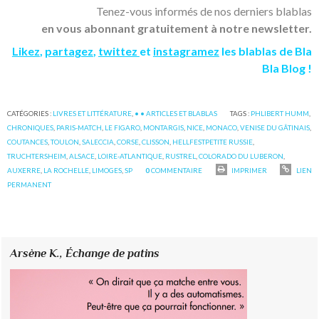
Tenez-vous informés de nos derniers blablas
en vous abonnant gratuitement à notre newsletter.
Likez
,
partagez
,
twittez
et
instagramez
les blablas de Bla
Bla Blog !
CATÉGORIES :
LIVRES ET LITTÉRATURE
,
• • ARTICLES ET BLABLAS
TAGS :
PHLIBERT HUMM
,
CHRONIQUES
,
PARIS-MATCH
,
LE FIGARO
,
MONTARGIS
,
NICE
,
MONACO
,
VENISE DU GÂTINAIS
,
COUTANCES
,
TOULON
,
SALECCIA
,
CORSE
,
CLISSON
,
HELLFESTPETITE RUSSIE
,
TRUCHTERSHEIM
,
ALSACE
,
LOIRE-ATLANTIQUE
,
RUSTREL
,
COLORADO DU LUBERON
,
AUXERRE
,
LA ROCHELLE
,
LIMOGES
,
SP
0
COMMENTAIRE
IMPRIMER
LIEN
PERMANENT
Arsène K.,
Échange de patins