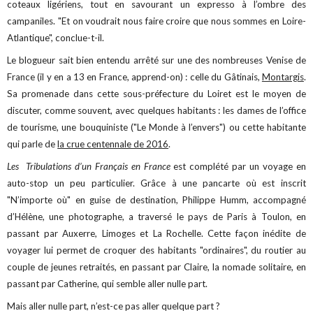
coteaux ligériens, tout en savourant un expresso à l’ombre des
campaniles. "Et on voudrait nous faire croire que nous sommes en Loire-
Atlantique", conclue-t-il.
Le blogueur sait bien entendu arrêté sur une des nombreuses Venise de
France (il y en a 13 en France, apprend-on) : celle du Gâtinais,
Montargis
.
Sa promenade dans cette sous-préfecture du Loiret est le moyen de
discuter, comme souvent, avec quelques habitants : les dames de l’office
de tourisme, une bouquiniste ("Le Monde à l’envers") ou cette habitante
qui parle de
la crue centennale de 2016
.
Les Tribulations d’un Français en France
est complété par un voyage en
auto-stop un peu particulier. Grâce à une pancarte où est inscrit
"N’importe où" en guise de destination, Philippe Humm, accompagné
d’Hélène, une photographe, a traversé le pays de Paris à Toulon, en
passant par Auxerre, Limoges et La Rochelle. Cette façon inédite de
voyager lui permet de croquer des habitants "ordinaires", du routier au
couple de jeunes retraités, en passant par Claire, la nomade solitaire, en
passant par Catherine, qui semble aller nulle part.
Mais aller nulle part, n’est-ce pas aller quelque part ?