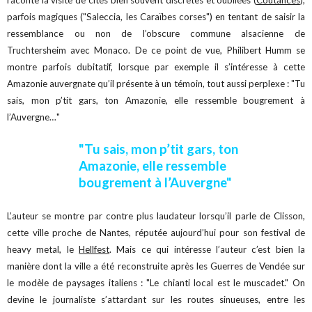
raconte la visite de cités bien souvent discrètes et oubliées (
Coutances
),
parfois magiques ("Saleccia, les Caraïbes corses") en tentant de saisir la
ressemblance ou non de l’obscure commune alsacienne de
Truchtersheim avec Monaco. De ce point de vue, Philibert Humm se
montre parfois dubitatif, lorsque par exemple il s’intéresse à cette
Amazonie auvergnate qu’il présente à un témoin, tout aussi perplexe : "Tu
sais, mon p’tit gars, ton Amazonie, elle ressemble bougrement à
l’Auvergne…"
"Tu sais, mon p’tit gars, ton
Amazonie, elle ressemble
bougrement à l’Auvergne"
L’auteur se montre par contre plus laudateur lorsqu’il parle de Clisson,
cette ville proche de Nantes, réputée aujourd’hui pour son festival de
heavy metal, le
Hellfest
. Mais ce qui intéresse l’auteur c’est bien la
manière dont la ville a été reconstruite après les Guerres de Vendée sur
le modèle de paysages italiens : "Le chianti local est le muscadet." On
devine le journaliste s’attardant sur les routes sinueuses, entre les