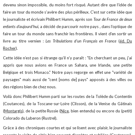
devenu sinon impossible, du moins fort risqué. Autant dire que l’idée de
faire un tour du monde s’avère des plus périlleux. C’est sur cette idée que
le journaliste et écrivain Philibert Humm, après son
Tour de France de deux
enfants d’aujourd’hui,
a décidé de parcourir notre pays , dans l’optique de
faire un tour du monde sans franchir les frontières. Il vient d'en sortir un
livre au titre vernien :
Les Tribulations d’un Français en France
(
éd. Du
Rocher
).
Cette idée n’est pas si étrange qu’il n’y paraît : "En cherchant un peu, j’ai
appris que nous avions en France un Sahara, une Irlande, une petite
Belgique et trois Monaco." Notre pays regorge en effet une "variété de
paysages" mais aussi de "cent [noms de] pays" apposés à des villes ou
des régions bien de chez nous.
Voilà donc Philibert Humm parti sur les routes de la Tolède du Contentin
(Coutances), de la Toscane-sur-Loire (Clisson), de la Venise du Gâtinais
(
Montargis
), de la petite Russie (
Nice
, bien entendu) ou encore du (petit)
Colorado du Luberon (Rustrel).
Grâce à des chroniques courtes et qui se lisent avec plaisir, le journaliste