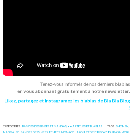
Tenez-vous informés de nos derniers blablas
en vous abonnant gratuitement à notre newsletter.
Likez
,
partagez
et
instagramez
les blablas de Bla Bla Blog
!
CATÉGORIES :
BANDES DESSINÉES ET MANGAS
,
• • ARTICLES ET BLABLAS
TAGS :
SHONEN
,
MANGA
,
BD
,
BANDES DESSINÉES
,
ÉCHECS
,
MONACO
,
JAPON
,
CEDRIC BISCAY
,
TSUKASA MORI
,