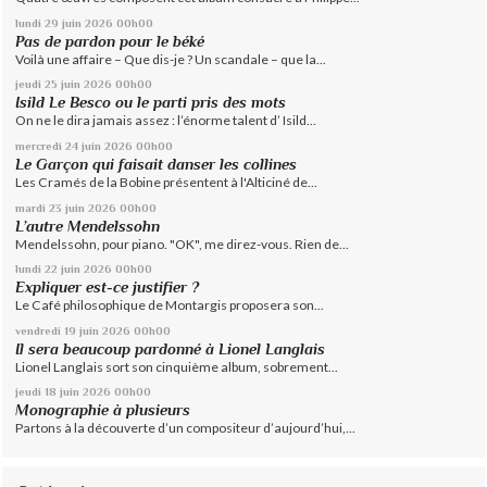
lundi 29
juin 2026
00h00
Pas de pardon pour le béké
Voilà une affaire – Que dis-je ? Un scandale – que la...
jeudi 25
juin 2026
00h00
Isild Le Besco ou le parti pris des mots
On ne le dira jamais assez : l’énorme talent d’ Isild...
mercredi 24
juin 2026
00h00
Le Garçon qui faisait danser les collines
Les Cramés de la Bobine présentent à l'Alticiné de...
mardi 23
juin 2026
00h00
L’autre Mendelssohn
Mendelssohn, pour piano. "OK", me direz-vous. Rien de...
lundi 22
juin 2026
00h00
Expliquer est-ce justifier ?
Le Café philosophique de Montargis proposera son...
vendredi 19
juin 2026
00h00
Il sera beaucoup pardonné à Lionel Langlais
Lionel Langlais sort son cinquième album, sobrement...
jeudi 18
juin 2026
00h00
Monographie à plusieurs
Partons à la découverte d’un compositeur d’aujourd’hui,...