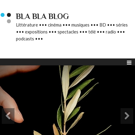
BLA BLA BLOG
Littérature ••• cinéma ••• musiques ••• BD ••• séries
••• expositions ••• spectacles ••• télé ••• radio •••
podcasts •••