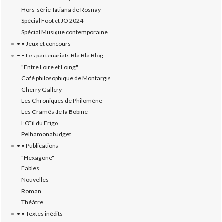
Hors-série Tatiana de Rosnay
Spécial Foot et JO 2024
Spécial Musique contemporaine
• • Jeux et concours
• • Les partenariats Bla Bla Blog
"Entre Loire et Loing"
Café philosophique de Montargis
Cherry Gallery
Les Chroniques de Philomène
Les Cramés de la Bobine
L’‎Œil du Frigo
Pelhamonabudget
• • Publications
"Hexagone"
Fables
Nouvelles
Roman
Théâtre
• • Textes inédits