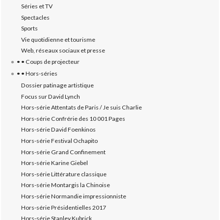
Séries et TV
Spectacles
Sports
Vie quotidienne et tourisme
Web, réseaux sociaux et presse
• • Coups de projecteur
• • Hors-séries
Dossier patinage artistique
Focus sur David Lynch
Hors-série Attentats de Paris / Je suis Charlie
Hors-série Confrérie des 10 001 Pages
Hors-série David Foenkinos
Hors-série Festival Ochapito
Hors-série Grand Confinement
Hors-série Karine Giebel
Hors-série Littérature classique
Hors-série Montargis la Chinoise
Hors-série Normandie impressionniste
Hors-série Présidentielles 2017
Hors-série Stanley Kubrick