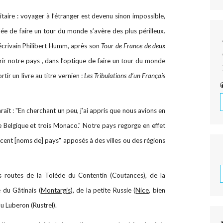
nitaire : voyager à l’étranger est devenu sinon impossible,
dée de faire un tour du monde s’avère des plus périlleux.
t écrivain Philibert Humm, après son
Tour de France de deux
ir notre pays , dans l’optique de faire un tour du monde
ortir un livre au titre vernien :
Les Tribulations d’un Français
araît : "En cherchant un peu, j’ai appris que nous avions en
e Belgique et trois Monaco." Notre pays regorge en effet
"cent [noms de] pays" apposés à des villes ou des régions
s routes de la Tolède du Contentin (Coutances), de la
 du Gâtinais (
Montargis
), de la petite Russie (
Nice
, bien
u Luberon (Rustrel).