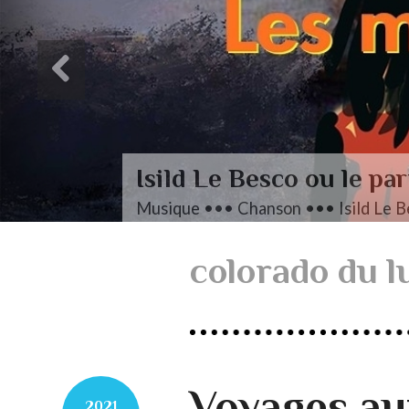
L’autre Mendelssohn
Musique ••• Classique ••• Fanny M
colorado du 
Voyages a
2021