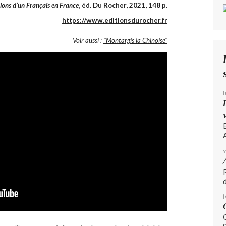
tions d’un Français en France
, éd. Du Rocher, 2021, 148 p.
https://www.editionsdurocher.fr
Voir aussi :
"Montargis la Chinoise"
A
d