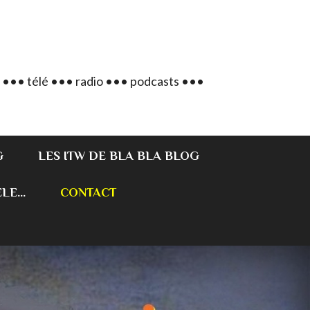
 ••• télé ••• radio ••• podcasts •••
G
LES ITW DE BLA BLA BLOG
E...
CONTACT