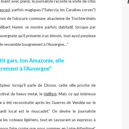
sent avec plaisir, le journaliste raconte la visite de cités
ances
), parfois magiques ("Saleccia, les Caraïbes corses")
u non de l’obscure commune alsacienne de Truchtersheim
libert Humm se montre parfois dubitatif, lorsque par
uvergnate qu’il présente à un témoin, tout aussi perplexe
 elle ressemble bougrement à l’Auvergne…"
tit gars, ton Amazonie, elle
rement à l’Auvergne"
ateur lorsqu’il parle de Clisson, cette ville proche de
stival de heavy metal, le
Hellfest
. Mais ce qui intéresse
lle a été reconstruite après les Guerres de Vendée sur le
anti local est le muscadet." On devine le journaliste
re les coteaux ligériens, tout en savourant un expresso à
 nous faire croire que nous sommes en Loire-Atlantique",