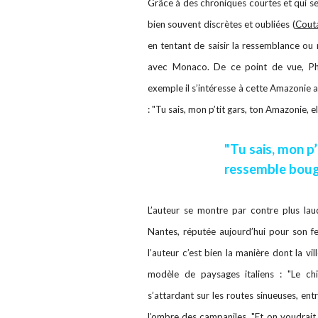
Grâce à des chroniques courtes et qui se li
bien souvent discrètes et oubliées (
Cout
en tentant de saisir la ressemblance o
avec Monaco. De ce point de vue, Phi
exemple il s’intéresse à cette Amazonie a
: "Tu sais, mon p’tit gars, ton Amazonie,
"Tu sais, mon p’
ressemble boug
L’auteur se montre par contre plus laud
Nantes, réputée aujourd’hui pour son fe
l’auteur c’est bien la manière dont la vi
modèle de paysages italiens : "Le chi
s’attardant sur les routes sinueuses, ent
l’ombre des campaniles. "Et on voudrait