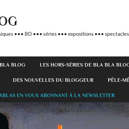
LOG
iques ••• BD ••• séries ••• expositions ••• spectacles
 BLA BLOG
LES HORS-SÉRIES DE BLA BLA BLO
DES NOUVELLES DU BLOGGEUR
PÊLE-MÊL
ABLAS EN VOUS ABONNANT À LA NEWSLETTER