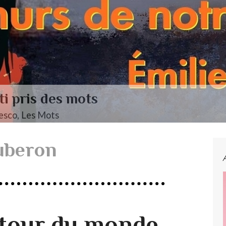
endelssohn, Das Jahr
luberon
utour du monde