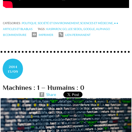
CATÉGORIES :
POLITIQUE, SOCIÉTÉ ET ENVIRONNEMENT
,
SCIENCES ET MÉDECINE
,
• •
ARTICLES ET BLABLAS
TAGS :
KASPAROV
,
GO
,
LEE SEDOL
,
GOOGLE
,
ALPHAGO
0
COMMENTAIRE
IMPRIMER
LIEN PERMANENT
2014
13/09
Machines : 1 – Humains : 0
Share