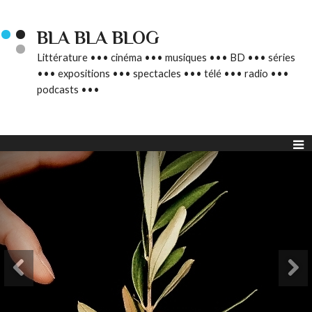
BLA BLA BLOG
Littérature ••• cinéma ••• musiques ••• BD ••• séries
••• expositions ••• spectacles ••• télé ••• radio •••
podcasts •••