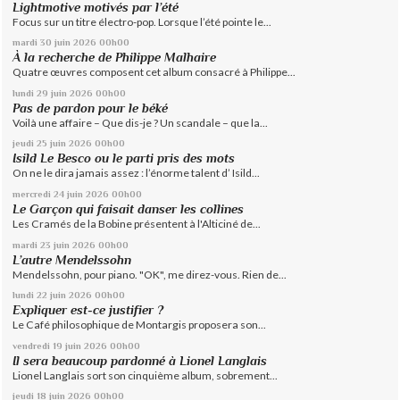
Lightmotive motivés par l’été
Focus sur un titre électro-pop. Lorsque l’été pointe le...
mardi 30
juin 2026
00h00
À la recherche de Philippe Malhaire
Quatre œuvres composent cet album consacré à Philippe...
lundi 29
juin 2026
00h00
Pas de pardon pour le béké
Voilà une affaire – Que dis-je ? Un scandale – que la...
jeudi 25
juin 2026
00h00
Isild Le Besco ou le parti pris des mots
On ne le dira jamais assez : l’énorme talent d’ Isild...
mercredi 24
juin 2026
00h00
Le Garçon qui faisait danser les collines
Les Cramés de la Bobine présentent à l'Alticiné de...
mardi 23
juin 2026
00h00
L’autre Mendelssohn
Mendelssohn, pour piano. "OK", me direz-vous. Rien de...
lundi 22
juin 2026
00h00
Expliquer est-ce justifier ?
Le Café philosophique de Montargis proposera son...
vendredi 19
juin 2026
00h00
Il sera beaucoup pardonné à Lionel Langlais
Lionel Langlais sort son cinquième album, sobrement...
jeudi 18
juin 2026
00h00