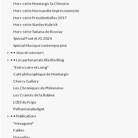
Hors-série Montargis la Chinoise
Hors-série Normandie impressionniste
Hors-série Présidentielles 2017
Hors-série Stanley Kubrick
Hors-série Tatiana de Rosnay
Spécial Foot et JO 2024
Spécial Musique contemporaine
• • Jeux et concours
• • Les partenariats Bla Bla Blog
"Entre Loire et Loing"
Café philosophique de Montargis
Cherry Gallery
Les Chroniques de Philomène
Les Cramés de la Bobine
L’‎Œil du Frigo
Pelhamonabudget
• • Publications
"Hexagone"
Fables
Nouvelles