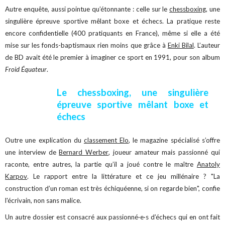
Autre enquête, aussi pointue qu’étonnante : celle sur le
chessboxing
, une
singulière épreuve sportive mêlant boxe et échecs. La pratique reste
encore confidentielle (400 pratiquants en France), même si elle a été
mise sur les fonds-baptismaux rien moins que grâce à
Enki Bilal
. L’auteur
de BD avait été le premier à imaginer ce sport en 1991, pour son album
Froid Équateur
.
Le chessboxing, une singulière
épreuve sportive mêlant boxe et
échecs
Outre une explication du
classement Elo
, le magazine spécialisé s’offre
une interview de
Bernard Werber
, joueur amateur mais passionné qui
raconte, entre autres, la partie qu’il a joué contre le maître
Anatoly
Karpov
. Le rapport entre la littérature et ce jeu millénaire ? "La
construction d’un roman est très échiquéenne, si on regarde bien", confie
l'écrivain, non sans malice.
Un autre dossier est consacré aux passionné·e·s d’échecs qui en ont fait