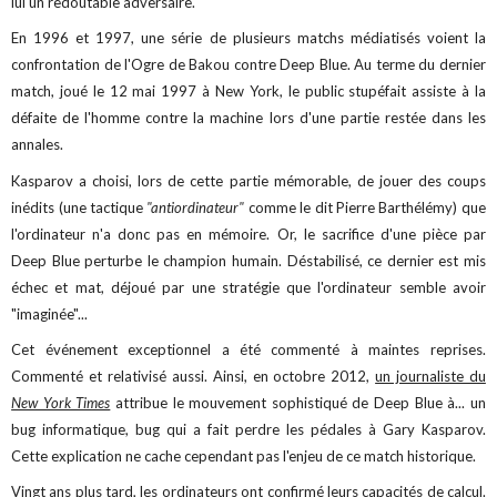
lui un redoutable adversaire.
En 1996 et 1997, une série de plusieurs matchs médiatisés voient la
confrontation de l'Ogre de Bakou contre Deep Blue. Au terme du dernier
match, joué le 12 mai 1997 à New York, le public stupéfait assiste à la
défaite de l'homme contre la machine lors d'une partie restée dans les
annales.
Kasparov a choisi, lors de cette partie mémorable, de jouer des coups
inédits (une tactique
"antiordinateur"
comme le dit Pierre Barthélémy) que
l'ordinateur n'a donc pas en mémoire. Or, le sacrifice d'une pièce par
Deep Blue perturbe le champion humain. Déstabilisé, ce dernier est mis
échec et mat, déjoué par une stratégie que l'ordinateur semble avoir
"imaginée"...
Cet événement exceptionnel a été commenté à maintes reprises.
Commenté et relativisé aussi. Ainsi, en octobre 2012,
un journaliste du
New York Times
attribue le mouvement sophistiqué de Deep Blue à... un
bug informatique, bug qui a fait perdre les pédales à Gary Kasparov
.
Cette explication ne cache cependant pas l'enjeu de ce match historique.
Vingt ans plus tard, les ordinateurs ont confirmé leurs capacités de calcul.