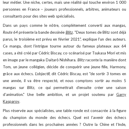
leur métier. Une niche, certes, mais une réalité qui touche environ 1 000
personnes en France – joueurs professionnels, arbitres, animateurs ou
consultants pour des sites web spécialisés.
Dans un pays comme le nôtre, complètement converti aux mangas,
Route 64
présente la bande dessinée
Blitz
. "Deux tomes de Blitz sont déjà
parus, le troisième est prévu en février 2021", explique l'un des auteurs.
Ce manga, dont l’intrigue tourne autour du fameux plateaux aux 64
cases, a été créé par Cédric Biscay, co-scénarisé par Tsukasa Mori et mis
en image par le mangaka Daitarô Nishihara.
Blitz
raconte la manière dont
Tom, un jeune collégien, décide de conquérir une jeune fille, Harmony,
grâce aux échecs. L’objectif, dit Cédric Biscay, est "de sortir 3 tomes en
une année, il va être respecté, et nous comptons sortir au moins 5
mangas sur
Blitz
, ce qui permettrait d’ensuite créer une saison
d’animation." Une belle ambition, et un projet soutenu par
Garry
Kasparov
.
Plus réservée aux spécialistes, une table ronde est consacrée à la figure
du champion du monde des échecs. Quel est l’avenir des échecs
professionnels dans les prochaines années ? Outre la Chine et l’Inde,