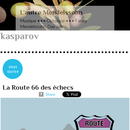
L’autre Mendelssohn
Musique ••• Classique ••• Fanny
Mendelssohn, Das Jahr
kasparov
2021
02/04
La Route 66 des échecs
Share