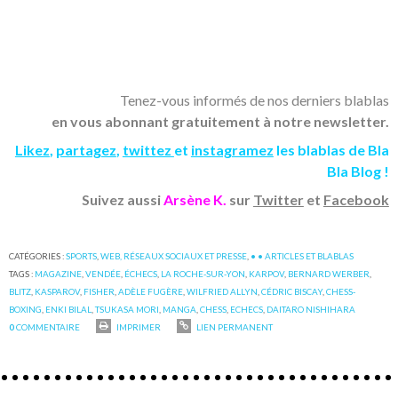
Tenez-vous informés de nos derniers blablas
en vous abonnant gratuitement à notre newsletter.
Likez
,
partagez
,
twittez
et
instagramez
les blablas de Bla
Bla Blog !
Suivez aussi
Arsène K.
sur
Twitter
et
Facebook
CATÉGORIES :
SPORTS
,
WEB, RÉSEAUX SOCIAUX ET PRESSE
,
• • ARTICLES ET BLABLAS
TAGS :
MAGAZINE
,
VENDÉE
,
ÉCHECS
,
LA ROCHE-SUR-YON
,
KARPOV
,
BERNARD WERBER
,
BLITZ
,
KASPAROV
,
FISHER
,
ADÈLE FUGÈRE
,
WILFRIED ALLYN
,
CÉDRIC BISCAY
,
CHESS-
BOXING
,
ENKI BILAL
,
TSUKASA MORI
,
MANGA
,
CHESS
,
ECHECS
,
DAITARO NISHIHARA
0
COMMENTAIRE
IMPRIMER
LIEN PERMANENT