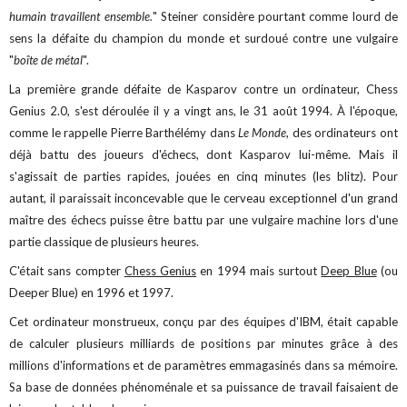
humain travaillent ensemble.
" Steiner considère pourtant comme lourd de
sens
la défaite du champion du monde et surdoué contre une vulgaire
"
boîte de métal
".
La première grande défaite de Kasparov contre un ordinateur, Chess
Genius 2.0, s'est déroulée il y a vingt ans, le 31 août 1994. À l'époque,
comme le rappelle Pierre Barthélémy dans
Le Monde
, des ordinateurs ont
déjà battu des joueurs d'échecs, dont Kasparov lui-même. Mais il
s'agissait de parties rapides, jouées en cinq minutes (les blitz). Pour
autant, il paraissait inconcevable que le cerveau exceptionnel d'un grand
maître des échecs puisse être battu par une vulgaire machine lors d'une
partie classique de plusieurs heures.
C'était sans compter
Chess Genius
en 1994 mais surtout
Deep Blue
(ou
Deeper Blue) en 1996 et 1997.
Cet ordinateur monstrueux, conçu par des équipes d'IBM, était capable
de calculer plusieurs milliards de positions par minutes grâce à des
millions d'informations et de paramètres emmagasinés dans sa mémoire.
Sa base de données phénoménale et sa puissance de travail faisaient de