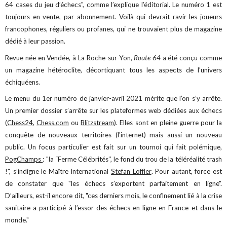
64 cases du jeu d’échecs", comme l’explique l’éditorial. Le numéro 1 est
toujours en vente, par abonnement. Voilà qui devrait ravir les joueurs
francophones, réguliers ou profanes, qui ne trouvaient plus de magazine
dédié à leur passion.
Revue née en Vendée, à La Roche-sur-Yon,
Route 64
a été conçu comme
un magazine hétéroclite, décortiquant tous les aspects de l’univers
échiquéens.
Le menu du 1er numéro de janvier-avril 2021 mérite que l’on s’y arrête.
Un premier dossier s’arrête sur les plateformes web dédiées aux échecs
(
Chess24
,
Chess.com
ou
Blitzstream
). Elles sont en pleine guerre pour la
conquête de nouveaux territoires (l'internet) mais aussi un nouveau
public. Un focus particulier est fait sur un tournoi qui fait polémique,
PogChamps
: "la “Ferme Célébrités’’, le fond du trou de la téléréalité trash
!", s’indigne le Maître International
Stefan Löffler
. Pour autant, force est
de constater que "les échecs s’exportent parfaitement en ligne".
D’ailleurs, est-il encore dit, "ces derniers mois, le confinement lié à la crise
sanitaire a participé à l’essor des échecs en ligne en France et dans le
monde."