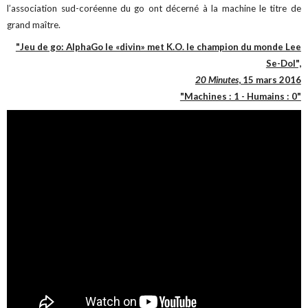
l’association sud-coréenne du go ont décerné à la machine le titre de
grand maître.
"Jeu de go: AlphaGo le «divin» met K.O. le champion du monde Lee
Se-Dol",
20 Minutes
, 15 mars 2016
"Machines : 1 - Humains : 0"