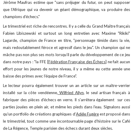
Jérôme Maufras estime que "sans préjuger du futur, on peut supposer
que l’Afrique qui va devenir un géant démographique, va produire des
champions d’échecs."
Le trimestriel est riche de rencontres. Il y a celle du Grand Maître français
Fabien Libiszewski et surtout un long entretien avec Maxime "Rikiki"
Lagarde, champion de France en titre, "personnage timide dans la vie,
mais redoutablement féroce et agressif dans le jeu". Un champion qui ne
mâche pas non plus ses mots lorsqu’il parle du développement de ce jeu
dans notre pays : "la FFE [
Fédération Française des Échecs
] ne fait aucun
effort pour les jeunes de notre niveau, il y a même eu cette année une
baisse des primes avec l’équipe de France".
Le lecteur pourra également trouver un an article sur un maître-verrier
installé sur la côte vendéenne,
Wilfried Allyn
, le seul artisan français à
fabriquer des pièces d’échecs en verre. Il s'arrêtera également sur ces
parties jouées en plein air, et même les pieds dans l’eau. Signalons aussi
qu'un portfolio de créations graphiques d’
Adèle Fugère
est proposé dans
le trimestriel, tout comme une incontournable page d’histoire sur le Café
de La Régence, Temple parisien des échecs durant deux siècles.