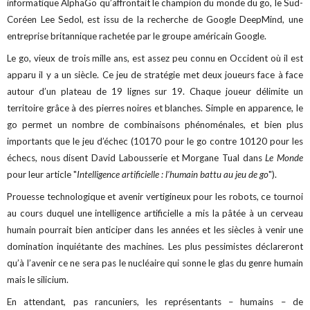
informatique AlphaGo qu’affrontait le champion du monde du go, le Sud-
Coréen Lee Sedol, est issu de la recherche de Google DeepMind, une
entreprise britannique rachetée par le groupe américain Google.
Le go, vieux de trois mille ans, est assez peu connu en Occident où il est
apparu il y a un siècle. Ce jeu de stratégie met deux joueurs face à face
autour d’un plateau de 19 lignes sur 19. Chaque joueur délimite un
territoire grâce à des pierres noires et blanches. Simple en apparence, le
go permet un nombre de combinaisons phénoménales, et bien plus
importants que le jeu d’échec (10170 pour le go contre 10120 pour les
échecs, nous disent David Labousserie et Morgane Tual dans
Le Monde
pour leur article "
Intelligence artificielle : l’humain battu au jeu de go
").
Prouesse technologique et avenir vertigineux pour les robots, ce tournoi
au cours duquel une intelligence artificielle a mis la pâtée à un cerveau
humain pourrait bien anticiper dans les années et les siècles à venir une
domination inquiétante des machines. Les plus pessimistes déclareront
qu’à l’avenir ce ne sera pas le nucléaire qui sonne le glas du genre humain
mais le silicium.
En attendant, pas rancuniers, les représentants – humains – de