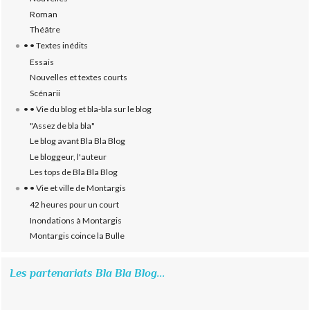
Roman
Théâtre
• • Textes inédits
Essais
Nouvelles et textes courts
Scénarii
• • Vie du blog et bla-bla sur le blog
"Assez de bla bla"
Le blog avant Bla Bla Blog
Le bloggeur, l'auteur
Les tops de Bla Bla Blog
• • Vie et ville de Montargis
42 heures pour un court
Inondations à Montargis
Montargis coince la Bulle
Les partenariats Bla Bla Blog...