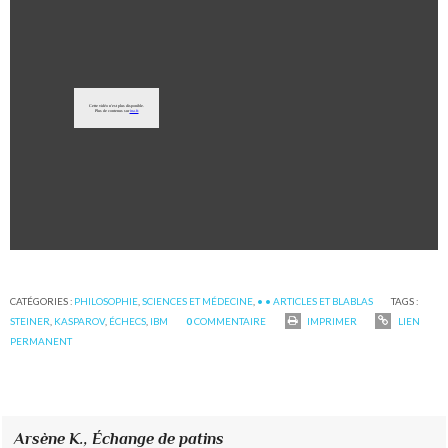
CATÉGORIES :
PHILOSOPHIE
,
SCIENCES ET MÉDECINE
,
• • ARTICLES ET BLABLAS
TAGS :
STEINER
,
KASPAROV
,
ÉCHECS
,
IBM
0
COMMENTAIRE
IMPRIMER
LIEN
PERMANENT
Arsène K.,
Échange de patins