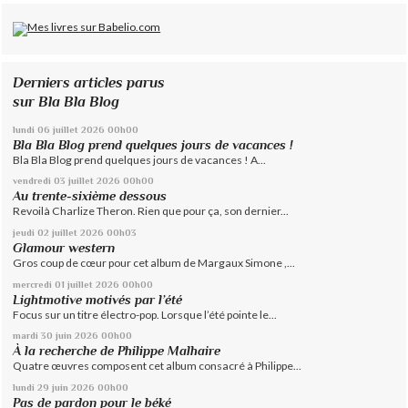
Derniers articles parus
sur Bla Bla Blog
lundi 06
juillet 2026
00h00
Bla Bla Blog prend quelques jours de vacances !
Bla Bla Blog prend quelques jours de vacances ! A...
vendredi 03
juillet 2026
00h00
Au trente-sixième dessous
Revoilà Charlize Theron. Rien que pour ça, son dernier...
jeudi 02
juillet 2026
00h03
Glamour western
Gros coup de cœur pour cet album de Margaux Simone ,...
mercredi 01
juillet 2026
00h00
Lightmotive motivés par l’été
Focus sur un titre électro-pop. Lorsque l’été pointe le...
mardi 30
juin 2026
00h00
À la recherche de Philippe Malhaire
Quatre œuvres composent cet album consacré à Philippe...
lundi 29
juin 2026
00h00
Pas de pardon pour le béké