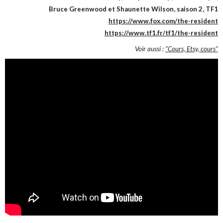
Bruce Greenwood et Shaunette Wilson, saison 2, TF1
https://www.fox.com/the-resident
https://www.tf1.fr/tf1/the-resident
Voir aussi :
"Cours, Etsy, cours"