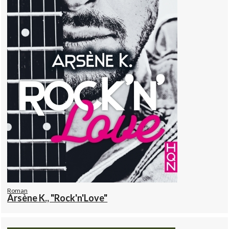
Roman
Arsène K., "Rock'n'Love"