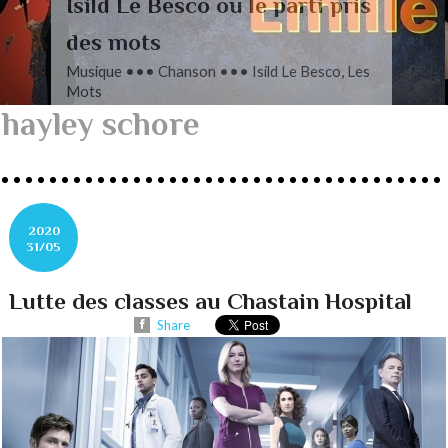
L’autre Mendelssohn
Musique ••• Classique ••• Fanny
Mendelssohn, Das Jahr
hayley schore
2020
31/05
Lutte des classes au Chastain Hospital
Share