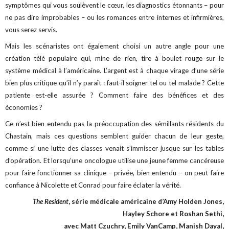
symptômes qui vous soulèvent le cœur, les diagnostics étonnants – pour
ne pas dire improbables – ou les romances entre internes et infirmières,
vous serez servis.
Mais les scénaristes ont également choisi un autre angle pour une
création télé populaire qui, mine de rien, tire à boulet rouge sur le
système médical à l’américaine. L’argent est à chaque virage d’une série
bien plus critique qu’il n’y paraît : faut-il soigner tel ou tel malade ? Cette
patiente est-elle assurée ? Comment faire des bénéfices et des
économies ?
Ce n’est bien entendu pas la préoccupation des sémillants résidents du
Chastain, mais ces questions semblent guider chacun de leur geste,
comme si une lutte des classes venait s’immiscer jusque sur les tables
d’opération. Et lorsqu’une oncologue utilise une jeune femme cancéreuse
pour faire fonctionner sa clinique – privée, bien entendu – on peut faire
confiance à Nicolette et Conrad pour faire éclater la vérité.
The Resident
, série médicale américaine d’Amy Holden Jones,
Hayley Schore et Roshan Sethi,
avec Matt Czuchry, Emily VanCamp, Manish Dayal,