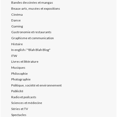
Bandes dessinées et mangas
Beaux-arts, musées et expositions
Cinéma
Danse
Gaming
Gastronomie et restaurants
Graphisme et communication
Histoire
In english / "Blah Blah Blog"
ITW
Livres et littérature
Musiques
Philosophie
Photographie
Politique, société et environnement
Publicité
Radio et podcasts
Sciences et médecine
Séries et TV
Spectacles