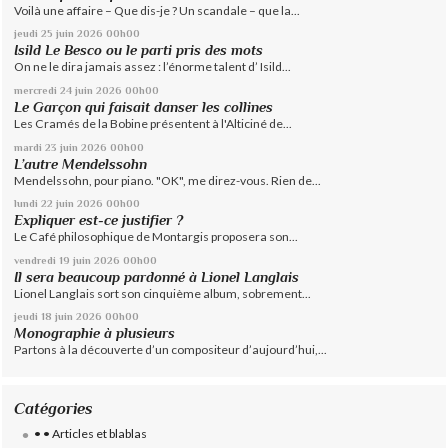
Voilà une affaire – Que dis-je ? Un scandale – que la...
jeudi 25
juin 2026
00h00
Isild Le Besco ou le parti pris des mots
On ne le dira jamais assez : l’énorme talent d’ Isild...
mercredi 24
juin 2026
00h00
Le Garçon qui faisait danser les collines
Les Cramés de la Bobine présentent à l'Alticiné de...
mardi 23
juin 2026
00h00
L’autre Mendelssohn
Mendelssohn, pour piano. "OK", me direz-vous. Rien de...
lundi 22
juin 2026
00h00
Expliquer est-ce justifier ?
Le Café philosophique de Montargis proposera son...
vendredi 19
juin 2026
00h00
Il sera beaucoup pardonné à Lionel Langlais
Lionel Langlais sort son cinquième album, sobrement...
jeudi 18
juin 2026
00h00
Monographie à plusieurs
Partons à la découverte d’un compositeur d’aujourd’hui,...
Catégories
• • Articles et blablas