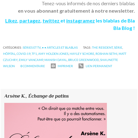
Tenez-vous informés de nos derniers blablas
en vous abonnant gratuitement à notre newsletter.
Likez
,
partagez
,
twittez
et
instagramez
les blablas de Bla
Bla Blog !
CATÉGORIES :
SÉRIES ET TV
,
• • ARTICLES ET BLABLAS
TAGS :
THE RESIDENT
,
SÉRIE
,
HÔPITAL
,
COVID-19
,
TF1
,
AMY HOLDEN JONES
,
HAYLEY SCHORE
,
ROSHAN SETHI
,
MATT
CZUCHRY
,
EMILY VANCAMP
,
MANISH DAYAL
,
BRUCE GREENWOOD
,
SHAUNETTE
WILSON
0
COMMENTAIRE
IMPRIMER
LIEN PERMANENT
Arsène K.,
Échange de patins