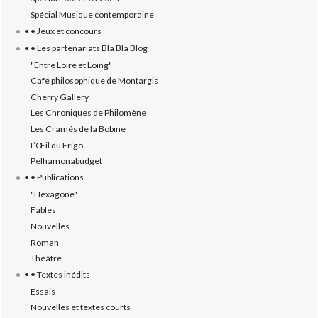
Spécial Musique contemporaine
• • Jeux et concours
• • Les partenariats Bla Bla Blog
"Entre Loire et Loing"
Café philosophique de Montargis
Cherry Gallery
Les Chroniques de Philomène
Les Cramés de la Bobine
L’‎Œil du Frigo
Pelhamonabudget
• • Publications
"Hexagone"
Fables
Nouvelles
Roman
Théâtre
• • Textes inédits
Essais
Nouvelles et textes courts