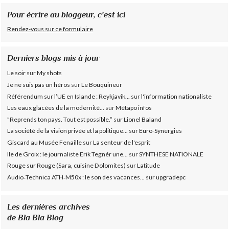
Pour écrire au bloggeur, c'est ici
Rendez-vous sur ce formulaire
Derniers blogs mis à jour
Le soir
sur
My shots
Je ne suis pas un héros
sur
Le Bouquineur
Référendum sur l’UE en Islande : Reykjavik...
sur
l'information nationaliste
Les eaux glacées de la modernité...
sur
Métapo infos
”Reprends ton pays. Tout est possible.”
sur
Lionel Baland
La société de la vision privée et la politique...
sur
Euro-Synergies
Giscard au Musée Fenaille
sur
La senteur de l'esprit
Ile de Groix : le journaliste Erik Tegnér une...
sur
SYNTHESE NATIONALE
Rouge sur Rouge (Sara, cuisine Dolomites)
sur
Latitude
Audio‑Technica ATH‑M50x : le son des vacances...
sur
upgradepc
Les dernières archives
de Bla Bla Blog