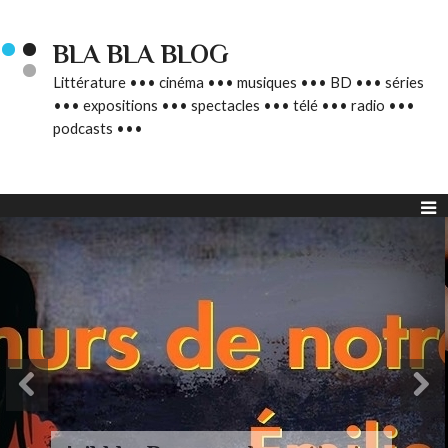
BLA BLA BLOG
Littérature ••• cinéma ••• musiques ••• BD ••• séries
••• expositions ••• spectacles ••• télé ••• radio •••
podcasts •••