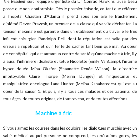
The Resident
suit l’équipe urgentiste du Dr Conrad Hawkins, aussi beau
gosse que non-conformiste. Dès le premier épisode, en tant que référent
à l’hôpital Chastain d’Atlanta il prend sous son aile le fraîchement
diplômé Devon Pravesh, un premier de la classe qui va vite déchanter. La
tension maximale est garantie dans un établissement où travaille le très
influent chirurgien Randolph Bell, dont la réputation est salie par des
erreurs à répétition et qu’il tente de cacher tant bien que mal. Au cœur
de cet hôpital, qui est autant un centre de santé qu’une machine à fric, il y
a aussi l’infirmière idéaliste et têtue Nicolette (Emily VanCamp), l’interne
hyper douée Mina Okafor (Shaunette Renée Wilson), la directrice
impitoyable Claire Thorpe (Merrin Dungey) et l’inquiétante et
manipulatrice oncologue Lane Hunter (Melina Kanakaredes) qui est au
cœur de la saison 1. Et puis, il y a tous ces malades et ces patients, de
tous âges, de toutes origines, de tout revenu, et de toutes affections...
Machine à fric
Si vous aimez les courses dans les couloirs, les dialogues musclés avec un
sabir médical auquel personne ne comprend, les opérations gores, les