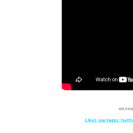
en vou
Likez
,
partagez
,
twit