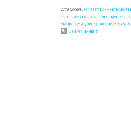
CATÉGORIES :
SÉRIES ET TV
,
• • ARTICLES ET
19
,
TF1
,
AMY HOLDEN JONES
,
HAYLEY SCH
MANISH DAYAL
,
BRUCE GREENWOOD
,
SHA
LIEN PERMANENT