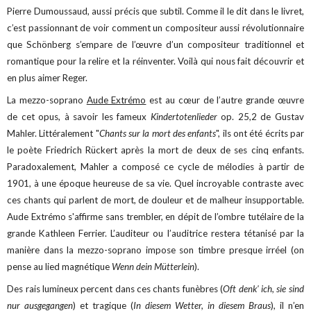
Pierre Dumoussaud, aussi précis que subtil. Comme il le dit dans le livret,
c’est passionnant de voir comment un compositeur aussi révolutionnaire
que Schönberg s’empare de l’œuvre d’un compositeur traditionnel et
romantique pour la relire et la réinventer. Voilà qui nous fait découvrir et
en plus aimer Reger.
La mezzo-soprano
Aude Extrémo
est au cœur de l’autre grande œuvre
de cet opus, à savoir les fameux
Kindertotenlieder
op. 25,2 de Gustav
Mahler. Littéralement "
Chants sur la mort des enfants
", ils ont été écrits par
le poète Friedrich Rückert après la mort de deux de ses cinq enfants.
Paradoxalement, Mahler a composé ce cycle de mélodies à partir de
1901, à une époque heureuse de sa vie. Quel incroyable contraste avec
ces chants qui parlent de mort, de douleur et de malheur insupportable.
Aude Extrémo s'affirme sans trembler, en dépit de l’ombre tutélaire de la
grande Kathleen Ferrier. L’auditeur ou l’auditrice restera tétanisé par la
manière dans la mezzo-soprano impose son timbre presque irréel (on
pense au lied magnétique
Wenn dein Mütterlein
).
Des rais lumineux percent dans ces chants funèbres (
Oft denk' ich, sie sind
nur ausgegangen
) et tragique (
In diesem Wetter, in diesem Braus
), il n’en