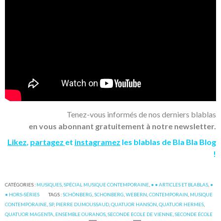
Tenez-vous informés de nos derniers blablas
en vous abonnant gratuitement à notre newsletter.
Likez
,
partagez
et
instagramez
les blablas de Bla Bla Blog
!
CATÉGORIES :
MUSIQUES
,
SPÉCIAL MUSIQUE CONTEMPORAINE
,
• • ARTICLES ET BLABLAS
,
•
• HORS-SÉRIES
TAGS :
SCHÖNBERG
,
SCHONBERG
,
WEBERN
,
CONTEMPORAIN
,
MUSIQUE
CONTEMPORAINE
,
SP
,
PIERRE DUMOUSSAUD
,
QUATUOR HANSON
,
QUATUOR HERMES
,
QUATUOR MAGENTA
,
ENSEMBLE OURANOS
,
SECONDE ECOLE DE VIENNE
,
SECONDE ÉCOLE