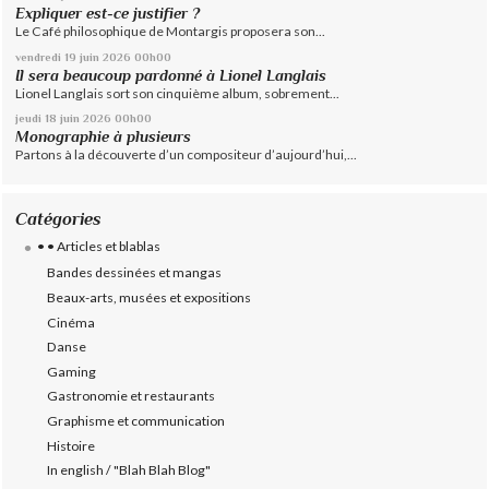
Expliquer est-ce justifier ?
Le Café philosophique de Montargis proposera son...
vendredi 19
juin 2026
00h00
Il sera beaucoup pardonné à Lionel Langlais
Lionel Langlais sort son cinquième album, sobrement...
jeudi 18
juin 2026
00h00
Monographie à plusieurs
Partons à la découverte d’un compositeur d’aujourd’hui,...
Catégories
• • Articles et blablas
Bandes dessinées et mangas
Beaux-arts, musées et expositions
Cinéma
Danse
Gaming
Gastronomie et restaurants
Graphisme et communication
Histoire
In english / "Blah Blah Blog"