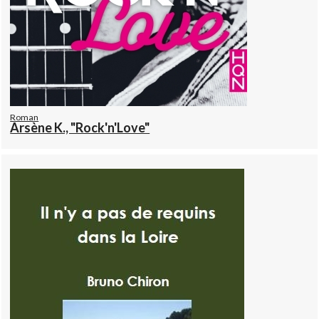
Roman
Arsène K., "Rock'n'Love"