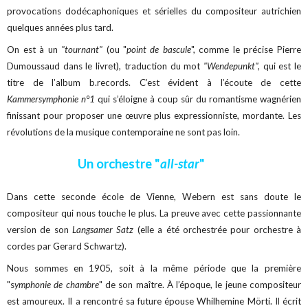
provocations dodécaphoniques et sérielles du compositeur autrichien
quelques années plus tard.
On est à un
"tournant"
(ou "
point de bascule
", comme le précise Pierre
Dumoussaud dans le livret), traduction du mot
"Wendepunkt",
qui est le
titre de l’album b.records. C’est évident à l’écoute de cette
Kammersymphonie n°1
qui s’éloigne à coup sûr du romantisme wagnérien
finissant pour proposer une œuvre plus expressionniste, mordante. Les
révolutions de la musique contemporaine ne sont pas loin.
Un orchestre "
all-star
"
Dans cette seconde école de Vienne, Webern est sans doute le
compositeur qui nous touche le plus. La preuve avec cette passionnante
version de son
Langsamer Satz
(elle a été orchestrée pour orchestre à
cordes par Gerard Schwartz).
Nous sommes en 1905, soit à la même période que la première
"s
ymphonie de chambre
" de son maître. À l’époque, le jeune compositeur
est amoureux. Il a rencontré sa future épouse Whilhemine Mörti. Il écrit