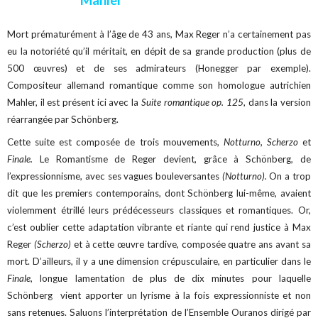
Mort prématurément à l’âge de 43 ans, Max Reger n’a certainement pas
eu la notoriété qu’il méritait, en dépit de sa grande production (plus de
500 œuvres) et de ses admirateurs (Honegger par exemple).
Compositeur allemand romantique comme son homologue autrichien
Mahler, il est présent ici avec la
Suite romantique op. 125
, dans la version
réarrangée par Schönberg.
Cette suite est composée de trois mouvements,
Notturno, Scherzo
et
Finale.
Le Romantisme de Reger devient, grâce à Schönberg, de
l’expressionnisme, avec ses vagues bouleversantes
(Notturno).
On a trop
dit que les premiers contemporains, dont Schönberg lui-même, avaient
violemment étrillé leurs prédécesseurs classiques et romantiques. Or,
c’est oublier cette adaptation vibrante et riante qui rend justice à Max
Reger
(Scherzo)
et à cette œuvre tardive, composée quatre ans avant sa
mort. D’ailleurs, il y a une dimension crépusculaire, en particulier dans le
Finale,
longue lamentation de plus de dix minutes pour laquelle
Schönberg vient apporter un lyrisme à la fois expressionniste et non
sans retenues. Saluons l’interprétation de l’Ensemble Ouranos dirigé par