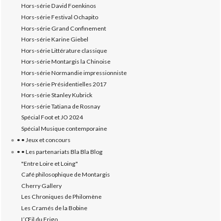
Hors-série David Foenkinos
Hors-série Festival Ochapito
Hors-série Grand Confinement
Hors-série Karine Giebel
Hors-série Littérature classique
Hors-série Montargis la Chinoise
Hors-série Normandie impressionniste
Hors-série Présidentielles 2017
Hors-série Stanley Kubrick
Hors-série Tatiana de Rosnay
Spécial Foot et JO 2024
Spécial Musique contemporaine
• • Jeux et concours
• • Les partenariats Bla Bla Blog
"Entre Loire et Loing"
Café philosophique de Montargis
Cherry Gallery
Les Chroniques de Philomène
Les Cramés de la Bobine
L’‎Œil du Frigo