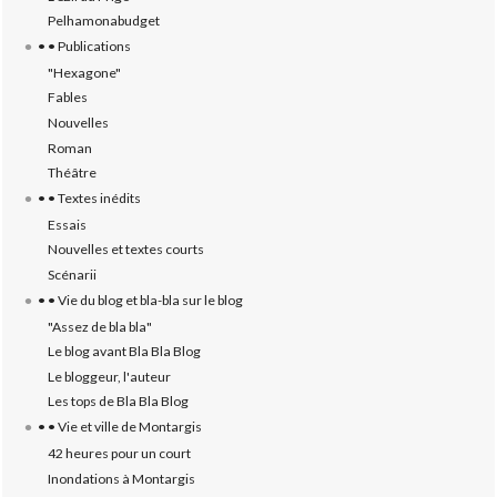
Pelhamonabudget
• • Publications
"Hexagone"
Fables
Nouvelles
Roman
Théâtre
• • Textes inédits
Essais
Nouvelles et textes courts
Scénarii
• • Vie du blog et bla-bla sur le blog
"Assez de bla bla"
Le blog avant Bla Bla Blog
Le bloggeur, l'auteur
Les tops de Bla Bla Blog
• • Vie et ville de Montargis
42 heures pour un court
Inondations à Montargis