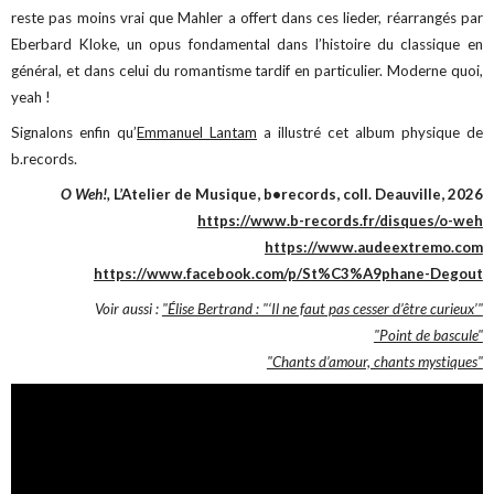
reste pas moins vrai que Mahler a offert dans ces lieder, réarrangés par
Eberbard Kloke, un opus fondamental dans l’histoire du classique en
général, et dans celui du romantisme tardif en particulier. Moderne quoi,
yeah !
Signalons enfin qu’
Emmanuel Lantam
a illustré cet album physique de
b.records.
O Weh!,
L’Atelier de Musique, b•records, coll. Deauville, 2026
https://www.b-records.fr/disques/o-weh
https://www.audeextremo.com
https://www.facebook.com/p/St%C3%A9phane-Degout
Voir aussi :
"Élise Bertrand : "‘Il ne faut pas cesser d’être curieux’"
"Point de bascule"
"Chants d’amour, chants mystiques"