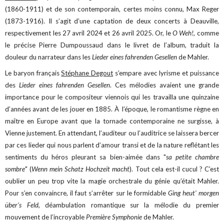
(1860-1911) et de son contemporain, certes moins connu, Max Reger
(1873-1916). Il s’agit d’une captation de deux concerts à Deauville,
respectivement les 27 avril 2024 et 26 avril 2025. Or, le
O Weh!
, comme
le précise Pierre Dumpoussaud dans le livret de l’album, traduit la
douleur du narrateur dans les
Lieder eines fahrenden Gesellen
de Mahler.
Le baryon français
Stéphane Degout
s’empare avec lyrisme et puissance
des
Lieder eines fahrenden Gesellen
. Ces mélodies avaient une grande
importance pour le compositeur viennois qui les travailla une quinzaine
d’années avant de les jouer en 1885. À l’époque, le romantisme règne en
maître en Europe avant que la tornade contemporaine ne surgisse, à
Vienne justement. En attendant, l’auditeur ou l’auditrice se laissera bercer
par ces lieder qui nous parlent d’amour transi et de la nature reflétant les
sentiments du héros pleurant sa bien-aimée dans "
sa petite chambre
sombre
" (
Wenn mein Schatz Hochzeit macht
). Tout cela est-il cucul ? C’est
oublier un peu trop vite la magie orchestrale du génie qu’était Mahler.
Pour s’en convaincre, il faut s’arrêter sur le formidable
Ging heut' morgen
über's Feld
, déambulation romantique sur la mélodie du premier
mouvement de l’incroyable
Première Symphonie
de Mahler.