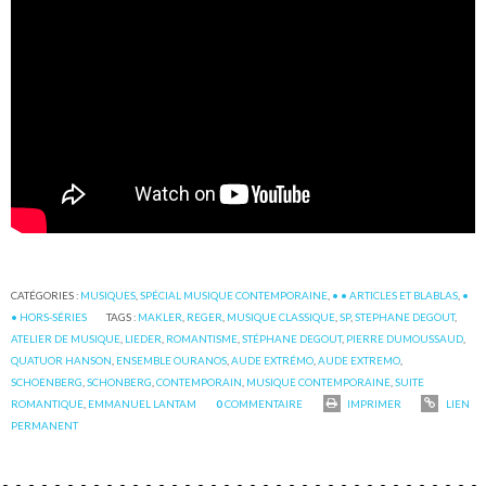
CATÉGORIES :
MUSIQUES
,
SPÉCIAL MUSIQUE CONTEMPORAINE
,
• • ARTICLES ET BLABLAS
,
•
• HORS-SÉRIES
TAGS :
MAKLER
,
REGER
,
MUSIQUE CLASSIQUE
,
SP
,
STEPHANE DEGOUT
,
ATELIER DE MUSIQUE
,
LIEDER
,
ROMANTISME
,
STÉPHANE DEGOUT
,
PIERRE DUMOUSSAUD
,
QUATUOR HANSON
,
ENSEMBLE OURANOS
,
AUDE EXTRÉMO
,
AUDE EXTREMO
,
SCHOENBERG
,
SCHONBERG
,
CONTEMPORAIN
,
MUSIQUE CONTEMPORAINE
,
SUITE
ROMANTIQUE
,
EMMANUEL LANTAM
0
COMMENTAIRE
IMPRIMER
LIEN
PERMANENT