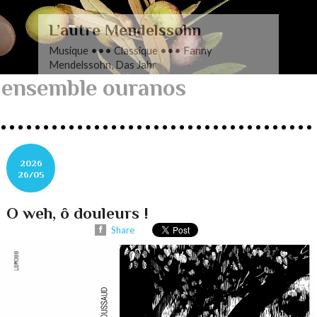
L’autre Mendelssohn
Musique ••• Classique ••• Fanny
Mendelssohn, Das Jahr
ensemble ouranos
2026
26/05
O weh, ô douleurs !
Share