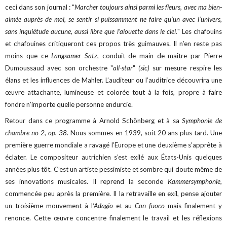
ceci dans son journal : "
Marcher toujours ainsi parmi les fleurs, avec ma bien-
aimée auprès de moi, se sentir si puissamment ne faire qu’un avec l’univers,
sans inquiétude aucune, aussi libre que l’alouette dans le ciel.
" Les chafouins
et chafouines critiqueront ces propos très guimauves. Il n’en reste pas
moins que ce
Langsamer Satz
, conduit de main de maître par Pierre
Dumoussaud avec son orchestre "
all-star
"
(sic)
sur mesure respire les
élans et les influences de Mahler. L’auditeur ou l’auditrice découvrira une
œuvre attachante, lumineuse et colorée tout à la fois, propre à faire
fondre n’importe quelle personne endurcie.
Retour dans ce programme à Arnold Schönberg et à sa
Symphonie de
chambre no 2, op. 38
. Nous sommes en 1939, soit 20 ans plus tard. Une
première guerre mondiale a ravagé l’Europe et une deuxième s’apprête à
éclater. Le compositeur autrichien s’est exilé aux États-Unis quelques
années plus tôt. C’est un artiste pessimiste et sombre qui doute même de
ses innovations musicales. Il reprend la seconde
Kammersymphonie,
commencée peu après la première. Il la retravaille en exil, pense ajouter
un troisième mouvement à l
’Adagio
et au
Con fuoco
mais finalement y
renonce.
Cette œuvre concentre finalement le travail et les réflexions