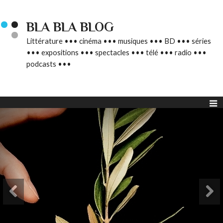
BLA BLA BLOG
Littérature ••• cinéma ••• musiques ••• BD ••• séries
••• expositions ••• spectacles ••• télé ••• radio •••
podcasts •••