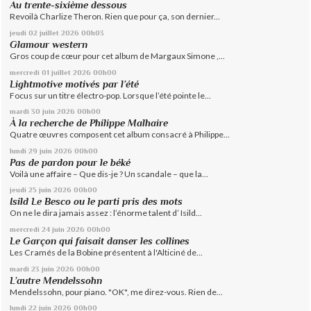
Au trente-sixième dessous
Revoilà Charlize Theron. Rien que pour ça, son dernier...
jeudi 02
juillet 2026
00h03
Glamour western
Gros coup de cœur pour cet album de Margaux Simone ,...
mercredi 01
juillet 2026
00h00
Lightmotive motivés par l’été
Focus sur un titre électro-pop. Lorsque l’été pointe le...
mardi 30
juin 2026
00h00
À la recherche de Philippe Malhaire
Quatre œuvres composent cet album consacré à Philippe...
lundi 29
juin 2026
00h00
Pas de pardon pour le béké
Voilà une affaire – Que dis-je ? Un scandale – que la...
jeudi 25
juin 2026
00h00
Isild Le Besco ou le parti pris des mots
On ne le dira jamais assez : l’énorme talent d’ Isild...
mercredi 24
juin 2026
00h00
Le Garçon qui faisait danser les collines
Les Cramés de la Bobine présentent à l'Alticiné de...
mardi 23
juin 2026
00h00
L’autre Mendelssohn
Mendelssohn, pour piano. "OK", me direz-vous. Rien de...
lundi 22
juin 2026
00h00