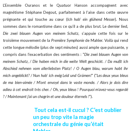
L’Ensemble Ouranos et le Quatuor Hanson accompagnent avec
magnétisme Stéphane Degout, parfaitement à l’aise dans cette œuvre
prégnante et qui touche au cœur (
Ich hab' ein glühend Messer
). Nous
sommes dans le romantisme dans ce qu’il a de plus brut. Le dernier lied,
Die zwei blauen Augen von meinem Schatz
, s’appuie cette fois sur le
troisième mouvement de la
Première Symphonie
de Mahler. Voilà qui rend
cette longue mélodie (plus de sept minutes) aussi ample que puissante, y
compris dans l’exacerbation des sentiments : "
Die zwei blauen Augen von
meinem Schatz, / Die haben mich in die weite Welt geschickt. / Da mußt ich
Abschied nehmen vom allerliebsten Platz! / O Augen blau, warum habt ihr
mich angeblickt? / Nun hab' ich ewig Leid und Grämen!
" ("
Les deux yeux bleus
de ma bien-aimée / M'ont envoyé dans le vaste monde. / Alors je dois dire
adieu à cet endroit très cher. / Oh, yeux bleus ! Pourquoi m'avez-vous regardé
? / Maintenant j'ai un chagrin et une douleur éternels !
").
Tout cela est-il cucul ? C’est oublier
un peu trop vite la magie
orchestrale du génie qu’était
Mahler