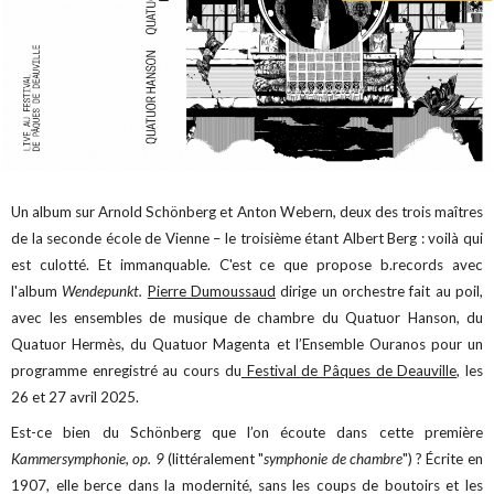
Un album sur Arnold Schönberg et Anton Webern, deux des trois maîtres
de la seconde école de Vienne – le troisième étant Albert Berg : voilà qui
est culotté. Et immanquable. C'est ce que propose b.records avec
l'album
Wendepunkt.
Pierre Dumoussaud
dirige un orchestre fait au poil,
avec les ensembles de musique de chambre du Quatuor Hanson, du
Quatuor Hermès, du Quatuor Magenta et l’Ensemble Ouranos pour un
programme enregistré au cours du
Festival de Pâques de Deauville,
les
26 et 27 avril 2025.
Est-ce bien du Schönberg que l’on écoute dans cette
première
Kammersymphonie, op. 9
(littéralement "
symphonie de chambre
") ? Écrite en
1907, elle berce dans la modernité, sans les coups de boutoirs et les