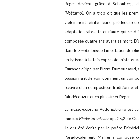
Reger devient, grâce à Schönberg, de
(Notturno).
On a trop dit que les premi
violemment étrillé leurs prédécesseur
adaptation vibrante et riante qui rend
composée quatre ans avant sa mort. D’ail
dans le
Finale,
longue lamentation de plu
un lyrisme à la fois expressionniste et 
Ouranos dirigé par Pierre Dumoussaud, aus
passionnant de voir comment un compos
l’œuvre d’un compositeur traditionnel et 
fait découvrir et en plus aimer Reger.
La mezzo-soprano
Aude Extrémo
est au
fameux
Kindertotenlieder
op. 25,2 de Gus
ils ont été écrits par le poète Friedr
Paradoxalement, Mahler a composé ce