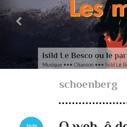
L’aut
Musique •
schoenberg
O weh, ô do
2026