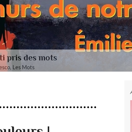
re Mendelssohn
•• Classique ••• Fanny Mendelssohn, Das Jahr
uleurs !