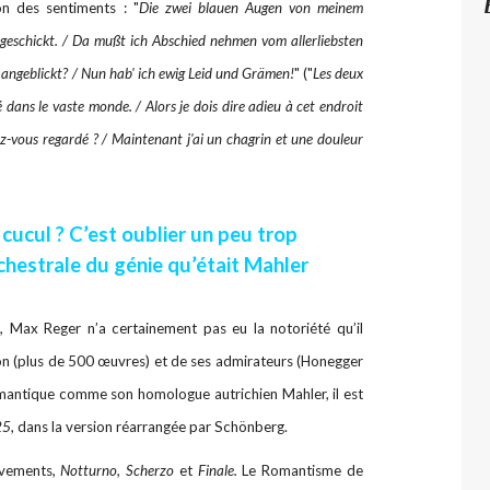
on des sentiments : "
Die zwei blauen Augen von meinem
 geschickt. / Da mußt ich Abschied nehmen vom allerliebsten
 angeblickt? / Nun hab' ich ewig Leid und Grämen!
" ("
Les deux
dans le vaste monde. / Alors je dois dire adieu à cet endroit
ez-vous regardé ? / Maintenant j'ai un chagrin et une douleur
 cucul ? C’est oublier un peu trop
rchestrale du génie qu’était Mahler
 Max Reger n’a certainement pas eu la notoriété qu’il
ion (plus de 500 œuvres) et de ses admirateurs (Honegger
antique comme son homologue autrichien Mahler, il est
25
, dans la version réarrangée par Schönberg.
uvements,
Notturno, Scherzo
et
Finale.
Le Romantisme de