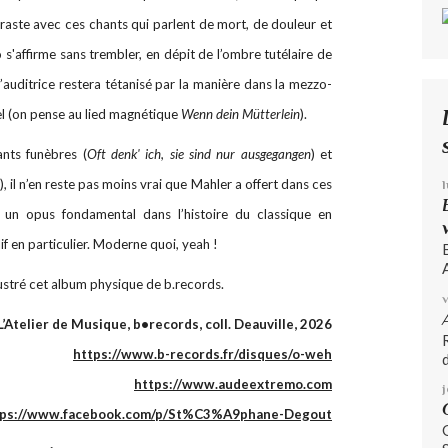
raste avec ces chants qui parlent de mort, de douleur et
s'affirme sans trembler, en dépit de l’ombre tutélaire de
 l’auditrice restera tétanisé par la manière dans la mezzo-
l (on pense au lied magnétique
Wenn dein Mütterlein
).
nts funèbres (
Oft denk' ich, sie sind nur ausgegangen
) et
), il n’en reste pas moins vrai que Mahler a offert dans ces
, un opus fondamental dans l’histoire du classique en
if en particulier. Moderne quoi, yeah !
A
lustré cet album physique de b.records.
L’Atelier de Musique, b•records, coll. Deauville, 2026
https://www.b-records.fr/disques/o-weh
d
https://www.audeextremo.com
tps://www.facebook.com/p/St%C3%A9phane-Degout