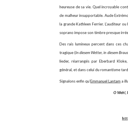
heureuse de sa vie. Quel incroyable cont
de malheur insupportable.
Aude Extrémo 
la grande Kathleen Ferrier. L’auditeur ou
soprano impose son timbre presque irrée
Des rais lumineux percent dans ces cha
tragique (
In diesem Wetter, in diesem Braus
lieder, réarrangés par Eberbard Kloke
général, et dans celui du romantisme tard
Signalons enfin qu’
Emmanuel Lantam
a il
O Weh!,
ht