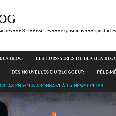
LOG
iques ••• BD ••• séries ••• expositions ••• spectacles
 BLA BLOG
LES HORS-SÉRIES DE BLA BLA BLO
DES NOUVELLES DU BLOGGEUR
PÊLE-MÊL
ABLAS EN VOUS ABONNANT À LA NEWSLETTER