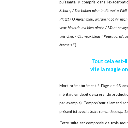
puissante, y compris dans l’exacerbati
Schatz, / Die haben mich in die weite Welt
Platz! / O Augen blau, warum habt ihr mich
yeux bleus de ma bien-aimée / M'ont envoyé 
très cher. / Oh, yeux bleus ! Pourquoi m'av
éternels !
").
Tout cela est-il
vite la magie o
Mort prématurément à l’âge de 43 ans,
méritait, en dépit de sa grande product
par exemple). Compositeur allemand rom
présent ici avec la
Suite romantique op. 1
Cette suite est composée de trois mo