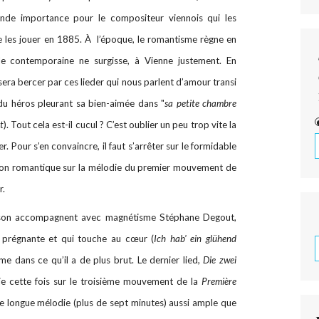
ande importance pour le compositeur viennois qui les
de les jouer en 1885. À l’époque, le romantisme règne en
e contemporaine ne surgisse, à Vienne justement. En
issera bercer par ces lieder qui nous parlent d’amour transi
 du héros pleurant sa bien-aimée dans "
sa petite chambre
t
). Tout cela est-il cucul ? C’est oublier un peu trop vite la
. Pour s’en convaincre, il faut s’arrêter sur le formidable
ion romantique sur la mélodie du premier mouvement de
r.
nson accompagnent avec magnétisme Stéphane Degout,
e prégnante et qui touche au cœur (
Ich hab' ein glühend
 dans ce qu’il a de plus brut. Le dernier lied,
Die zwei
uie cette fois sur le troisième mouvement de la
Première
te longue mélodie (plus de sept minutes) aussi ample que