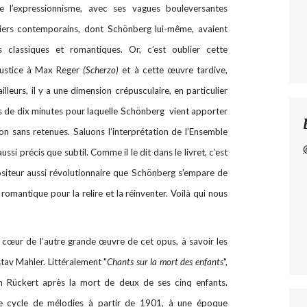
 l’expressionnisme, avec ses vagues bouleversantes
ers contemporains, dont Schönberg lui-même, avaient
s classiques et romantiques. Or, c’est oublier cette
 justice à Max Reger
(Scherzo)
et à cette œuvre tardive,
leurs, il y a une dimension crépusculaire, en particulier
s de dix minutes pour laquelle Schönberg vient apporter
non sans retenues. Saluons l’interprétation de l’Ensemble
si précis que subtil. Comme il le dit dans le livret, c’est
iteur aussi révolutionnaire que Schönberg s’empare de
romantique pour la relire et la réinventer. Voilà qui nous
 cœur de l’autre grande œuvre de cet opus, à savoir les
tav Mahler. Littéralement "
Chants sur la mort des enfants
",
ich Rückert après la mort de deux de ses cinq enfants.
 cycle de mélodies à partir de 1901, à une époque