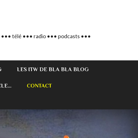
 ••• télé ••• radio ••• podcasts •••
G
LES ITW DE BLA BLA BLOG
E...
CONTACT