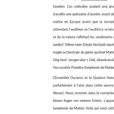
Gesellen
. Ces mélodies avaient une gr
travailla une quinzaine d’années avant 
maître en Europe avant que la tornad
attendant, l’auditeur ou l’auditrice se la
et de la nature reflétant les sentiments
sombre
" (
Wenn mein Schatz Hochzeit mach
magie orchestrale du génie qu’était Mahler
Ging heut' morgen über's Feld
, déambulat
l’incroyable
Première Symphonie
de Mahle
L’Ensemble Ouranos et le Quatuor Ha
parfaitement à l’aise dans cette œuvr
Messer
). Nous sommes dans le romantisme
blauen Augen von meinem Schatz
, s’app
Symphonie
de Mahler. Voilà qui rend cet