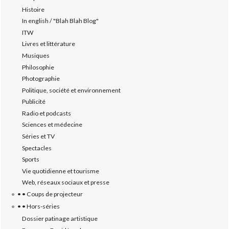
Histoire
In english / "Blah Blah Blog"
ITW
Livres et littérature
Musiques
Philosophie
Photographie
Politique, société et environnement
Publicité
Radio et podcasts
Sciences et médecine
Séries et TV
Spectacles
Sports
Vie quotidienne et tourisme
Web, réseaux sociaux et presse
• • Coups de projecteur
• • Hors-séries
Dossier patinage artistique