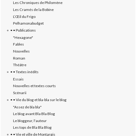
Les Chroniques de Philomène
Les Cramés de la Bobine
L’‎Œil du Frigo
Pelhamonabudget
• • Publications
"Hexagone"
Fables
Nouvelles
Roman
Théâtre
• • Textes inédits
Essais
Nouvelles et textes courts
Scénarii
• • Vie du blog et bla-bla sur le blog
"Assez de bla bla"
Le blog avant Bla Bla Blog
Le bloggeur, l'auteur
Les tops de Bla Bla Blog
• • Vie et ville de Montargis