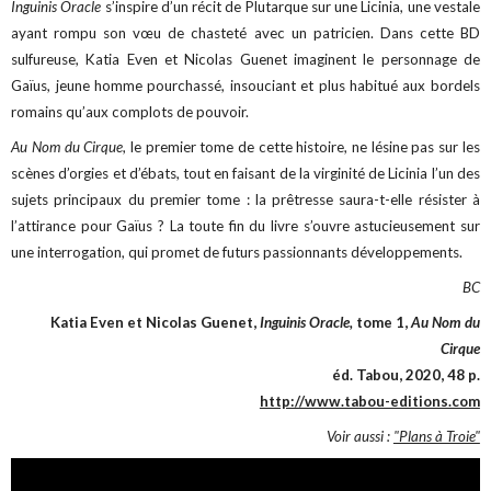
Inguinis Oracle
s’inspire d’un récit de Plutarque sur une Licinia, une vestale
ayant rompu son vœu de chasteté avec un patricien. Dans cette BD
sulfureuse, Katia Even et Nicolas Guenet imaginent le personnage de
Gaïus, jeune homme pourchassé, insouciant et plus habitué aux bordels
romains qu’aux complots de pouvoir.
Au Nom du Cirque
, le premier tome de cette histoire, ne lésine pas sur les
scènes d’orgies et d’ébats, tout en faisant de la virginité de Licinia l’un des
sujets principaux du premier tome : la prêtresse saura-t-elle résister à
l’attirance pour Gaïus ? La toute fin du livre s’ouvre astucieusement sur
une interrogation, qui promet de futurs passionnants développements.
BC
Katia Even et Nicolas Guenet,
Inguinis Oracle,
tome 1,
Au Nom du
Cirque
éd. Tabou, 2020, 48 p.
http://www.tabou-editions.com
Voir aussi :
"Plans à Troie"