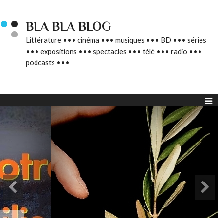
BLA BLA BLOG
Littérature ••• cinéma ••• musiques ••• BD ••• séries
••• expositions ••• spectacles ••• télé ••• radio •••
podcasts •••