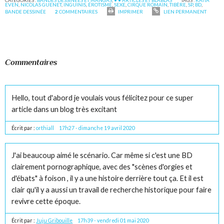
CATÉGORIES :
BANDES DESSINÉES ET MANGAS
,
• • ARTICLES ET BLABLAS
TAGS :
KATIA
EVEN
,
NICOLAS GUENET
,
INGUINIS
,
ÉROTISME
,
SEXE
,
CIRQUE ROMAIN
,
TIBÈRE
,
SP
,
BD
,
BANDE DESSINÉE
2
COMMENTAIRES
IMPRIMER
LIEN PERMANENT
Commentaires
Hello, tout d'abord je voulais vous félicitez pour ce super
article dans un blog très excitant
Écrit par :
orthiall
17h27
-
dimanche 19
avril 2020
J'ai beaucoup aimé le scénario. Car même si c'est une BD
clairement pornographique, avec des "scènes d'orgies et
d'ébats" à foison , il y a une histoire derrière tout ça. Et il est
clair qu'il y a aussi un travail de recherche historique pour faire
revivre cette époque.
Écrit par :
Juju Gribouille
17h39
-
vendredi 01
mai 2020