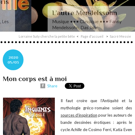
L’autre Mendelssohn
Musique ••• Classique ••• Fanny
Mendelssohn, Das Jahr
Lorraine Suty cherche la petite bête
Page d'accueil
Sacré Messie
2020
05/03
Mon corps est à moi
Share
Il faut croire que l’Antiquité et la
mythologie gréco-romaine soient des
sources d’inspiration
pour les auteurs de
bande dessinées érotiques : après le
cycle
Achille
de Cosimo Ferri, Katia Even