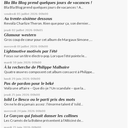
Bla Bla Blog prend quelques jours de vacances !
Bla Bla Blog prend quelques jours de vacances ! A...
vendredi 03
juillet 2026
00h00
Au trente-sixième dessous
Revoilà Charlize Theron. Rien que pour ça, son dernier...
jeudi 02
juillet 2026
00h03
Glamour western
Gros coup de cœur pour cet album de Margaux Simone ,...
mercredi 01
juillet 2026
00h00
Lightmotive motivés par l’été
Focus sur un titre électro-pop. Lorsque l’été pointe le...
mardi 30
juin 2026
00h00
À la recherche de Philippe Malhaire
Quatre œuvres composent cet album consacré à Philippe...
lundi 29
juin 2026
00h00
Pas de pardon pour le béké
Voilà une affaire – Que dis-je ? Un scandale – que la...
jeudi 25
juin 2026
00h00
Isild Le Besco ou le parti pris des mots
On ne le dira jamais assez : l’énorme talent d’ Isild...
mercredi 24
juin 2026
00h00
Le Garçon qui faisait danser les collines
Les Cramés de la Bobine présentent à l'Alticiné de...
mardi 23
juin 2026
00h00