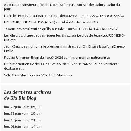
6 août. La Transfiguration de Notre Seigneur...
sur
Vie des Saints - Saint du
jour
Dans le ”Fonds lafautearousseau”, découvrez......
sur
LAFAUTEAROUSSEAU
UN JOUR, UNE CITATION (cxxiv)
sur
Alain Van Praet - BLOG
Je vous enverrai tout ce qu’il y aura de...
sur
VIE DU CHATEAU à FERNEY
Le rôle crucial que peuvent jouer les élus...
sur
Le blog de Jean-Luc ROMERO-
MICHEL
Jean-Georges Humann, le premier ministre...
sur
D'r Elsass blog fum Ernest-
Emile
Russie-Ukraine : Bilan du 4 août 2026
sur
l'information nationaliste
Nuit internationale de la Chauve-souris 2026
sur
L'AN VERT de Vouziers :
écologie et...
Vélo Club Mazérois
sur
Vélo Club Mazèrois
Les dernières archives
de Bla Bla Blog
lun. 29 juin - dim. 05 juil.
lun. 22 juin - dim. 28 juin
lun. 15 juin - dim. 21 juin
lun. 08 juin - dim. 14 juin