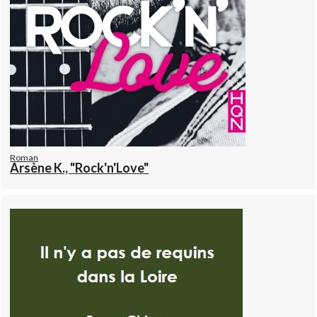
Roman
Arsène K., "Rock'n'Love"