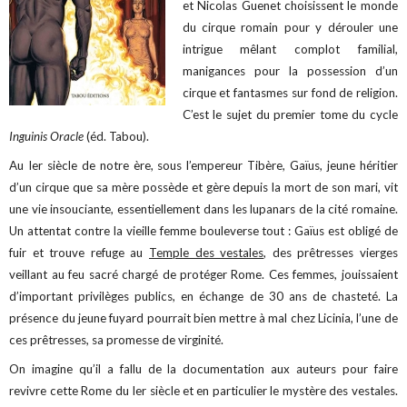
et Nicolas Guenet choisissent le monde
du cirque romain pour y dérouler une
intrigue mêlant complot familial,
manigances pour la possession d’un
cirque et fantasmes sur fond de religion.
C’est le sujet du premier tome du cycle
Inguinis Oracle
(éd. Tabou).
Au Ier siècle de notre ère, sous l’empereur Tibère, Gaïus, jeune héritier
d’un cirque que sa mère possède et gère depuis la mort de son mari, vit
une vie insouciante, essentiellement dans les lupanars de la cité romaine.
Un attentat contre la vieille femme bouleverse tout : Gaïus est obligé de
fuir et trouve refuge au
Temple des vestales
, des prêtresses vierges
veillant au feu sacré chargé de protéger Rome. Ces femmes, jouissaient
d’important privilèges publics, en échange de 30 ans de chasteté. La
présence du jeune fuyard pourrait bien mettre à mal chez Licinia, l’une de
ces prêtresses, sa promesse de virginité.
On imagine qu’il a fallu de la documentation aux auteurs pour faire
revivre cette Rome du Ier siècle et en particulier le mystère des vestales.