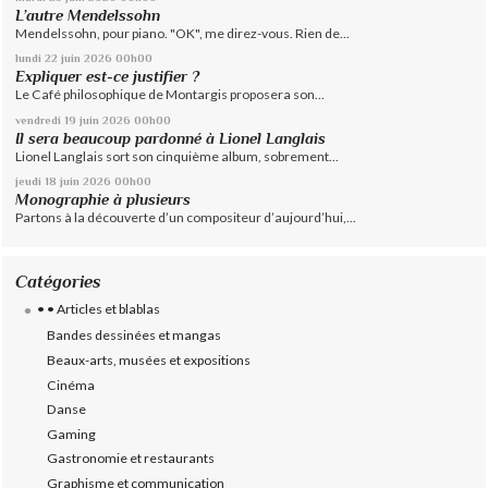
L’autre Mendelssohn
Mendelssohn, pour piano. "OK", me direz-vous. Rien de...
lundi 22
juin 2026
00h00
Expliquer est-ce justifier ?
Le Café philosophique de Montargis proposera son...
vendredi 19
juin 2026
00h00
Il sera beaucoup pardonné à Lionel Langlais
Lionel Langlais sort son cinquième album, sobrement...
jeudi 18
juin 2026
00h00
Monographie à plusieurs
Partons à la découverte d’un compositeur d’aujourd’hui,...
Catégories
• • Articles et blablas
Bandes dessinées et mangas
Beaux-arts, musées et expositions
Cinéma
Danse
Gaming
Gastronomie et restaurants
Graphisme et communication