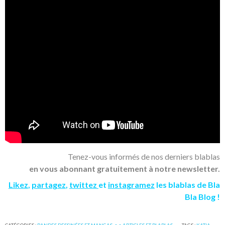
Tenez-vous informés de nos derniers blablas
en vous abonnant gratuitement à notre newsletter.
Likez
,
partagez
,
twittez
et
instagramez
les blablas de Bla
Bla Blog !