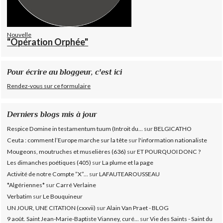
Nouvelle
"Opération Orphée"
Pour écrire au bloggeur, c'est ici
Rendez-vous sur ce formulaire
Derniers blogs mis à jour
Respice Domine in testamentum tuum (Introit du...
sur
BELGICATHO
Ceuta : comment l’Europe marche sur la tête
sur
l'information nationaliste
Mougeons, moutruches et muselières (636)
sur
ET POURQUOI DONC ?
Les dimanches poétiques (405)
sur
La plume et la page
Activité de notre Compte ”X”...
sur
LAFAUTEAROUSSEAU
*Algériennes*
sur
Carré Verlaine
Verbatim
sur
Le Bouquineur
UN JOUR, UNE CITATION (cxxvii)
sur
Alain Van Praet - BLOG
9 août. Saint Jean-Marie-Baptiste Vianney, curé...
sur
Vie des Saints - Saint du