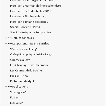
Hors-série Montargis la Chinoise
Hors-série Normandie impressionniste
Hors-série Présidentielles 2017
Hors-série Stanley Kubrick
Hors-série Tatiana de Rosnay
Spécial Foot et JO 2024
Spécial Musique contemporaine
• • Jeux et concours
• • Les partenariats Bla Bla Blog
"Entre Loire et Loing"
Café philosophique de Montargis
Cherry Gallery
Les Chroniques de Philomène
Les Cramés de la Bobine
L’‎Œil du Frigo
Pelhamonabudget
• • Publications
"Hexagone"
Fables
Nouvelles