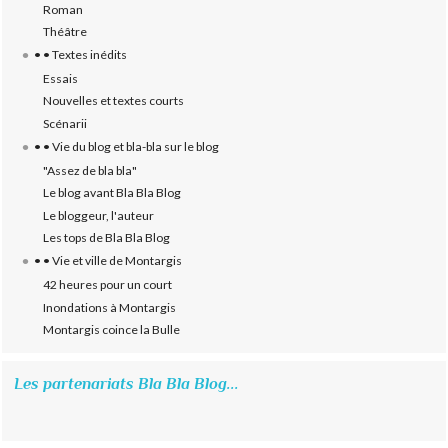
Roman
Théâtre
• • Textes inédits
Essais
Nouvelles et textes courts
Scénarii
• • Vie du blog et bla-bla sur le blog
"Assez de bla bla"
Le blog avant Bla Bla Blog
Le bloggeur, l'auteur
Les tops de Bla Bla Blog
• • Vie et ville de Montargis
42 heures pour un court
Inondations à Montargis
Montargis coince la Bulle
Les partenariats Bla Bla Blog...