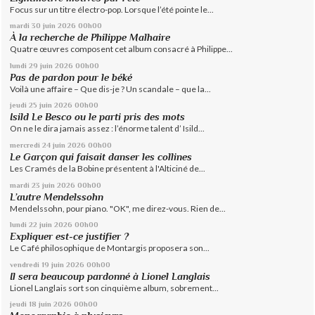
Focus sur un titre électro-pop. Lorsque l’été pointe le...
mardi 30
juin 2026
00h00
À la recherche de Philippe Malhaire
Quatre œuvres composent cet album consacré à Philippe...
lundi 29
juin 2026
00h00
Pas de pardon pour le béké
Voilà une affaire – Que dis-je ? Un scandale – que la...
jeudi 25
juin 2026
00h00
Isild Le Besco ou le parti pris des mots
On ne le dira jamais assez : l’énorme talent d’ Isild...
mercredi 24
juin 2026
00h00
Le Garçon qui faisait danser les collines
Les Cramés de la Bobine présentent à l'Alticiné de...
mardi 23
juin 2026
00h00
L’autre Mendelssohn
Mendelssohn, pour piano. "OK", me direz-vous. Rien de...
lundi 22
juin 2026
00h00
Expliquer est-ce justifier ?
Le Café philosophique de Montargis proposera son...
vendredi 19
juin 2026
00h00
Il sera beaucoup pardonné à Lionel Langlais
Lionel Langlais sort son cinquième album, sobrement...
jeudi 18
juin 2026
00h00