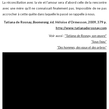
La réconciliation avec la vie et l’amour sera d'abord celle de la rencontre
avec une mère qu’il ne connaissait finalement pas.
Impossible de ne pas
accrocher à cette quête dans laquelle le passé se rappelle à nous.
Tatiana de Rosnay,
Boomerang
, éd. Héloïse d’Ormesson, 2009, 379 p.
http://www.tatianaderosnay.com
Voir aussi :
"
Tatiana de Rosnay, son œuvre
"
"Sous l'eau"
"Des hommes, des eaux et des arbres"