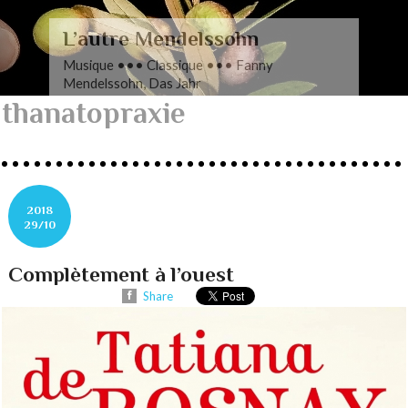
L’autre Mendelssohn
Musique ••• Classique ••• Fanny
Mendelssohn, Das Jahr
thanatopraxie
2018
29/10
Complètement à l’ouest
Share