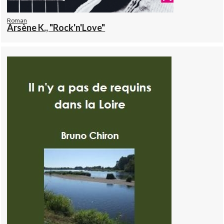
Roman
Arsène K., "Rock'n'Love"