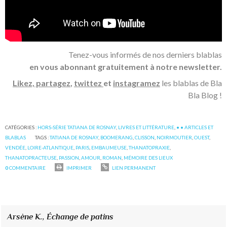
Tenez-vous informés de nos derniers blablas
en vous abonnant gratuitement à notre newsletter.
Likez, partagez
,
twittez
et
instagramez
les blablas de Bla
Bla Blog !
CATÉGORIES :
HORS-SÉRIE TATIANA DE ROSNAY
,
LIVRES ET LITTÉRATURE
,
• • ARTICLES ET
BLABLAS
TAGS :
TATIANA DE ROSNAY
,
BOOMERANG
,
CLISSON
,
NOIRMOUTIER
,
OUEST
,
VENDÉE
,
LOIRE-ATLANTIQUE
,
PARIS
,
EMBAUMEUSE
,
THANATOPRAXIE
,
THANATOPRACTEUSE
,
PASSION
,
AMOUR
,
ROMAN
,
MÉMOIRE DES LIEUX
0
COMMENTAIRE
IMPRIMER
LIEN PERMANENT
Arsène K.,
Échange de patins