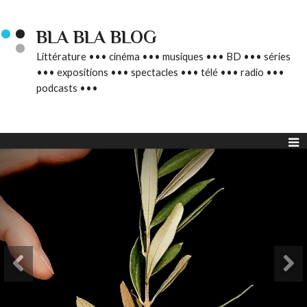
BLA BLA BLOG
Littérature ••• cinéma ••• musiques ••• BD ••• séries
••• expositions ••• spectacles ••• télé ••• radio •••
podcasts •••