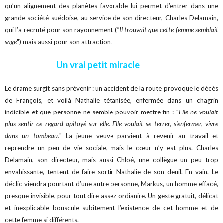
qu’un alignement des planètes favorable lui permet d’entrer dans une
grande société suédoise, au service de son directeur, Charles Delamain,
qui l’a recruté pour son rayonnement (
"Il trouvait que cette femme semblait
sage
") mais aussi pour son attraction.
Un vrai petit miracle
Le drame surgit sans prévenir : un accident de la route provoque le décès
de François, et voilà Nathalie tétanisée, enfermée dans un chagrin
indicible et que personne ne semble pouvoir mettre fin : "
Elle ne voulait
plus sentir ce regard apitoyé sur elle. Elle voulait se terrer, s’enfermer, vivre
dans un tombeau.
" La jeune veuve parvient à revenir au travail et
reprendre un peu de vie sociale, mais le cœur n’y est plus. Charles
Delamain, son directeur, mais aussi Chloé, une collègue un peu trop
envahissante, tentent de faire sortir Nathalie de son deuil. En vain. Le
déclic viendra pourtant d’une autre personne, Markus, un homme effacé,
presque invisible, pour tout dire assez ordianire. Un geste gratuit, délicat
et inexplicable bouscule subitement l’existence de cet homme et de
cette femme si différents.