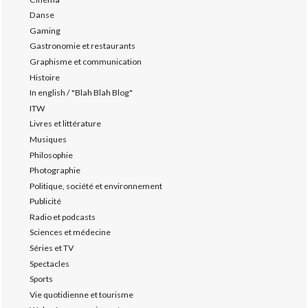
Danse
Gaming
Gastronomie et restaurants
Graphisme et communication
Histoire
In english / "Blah Blah Blog"
ITW
Livres et littérature
Musiques
Philosophie
Photographie
Politique, société et environnement
Publicité
Radio et podcasts
Sciences et médecine
Séries et TV
Spectacles
Sports
Vie quotidienne et tourisme