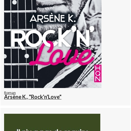
Roman
Arsène K., "Rock'n'Love"