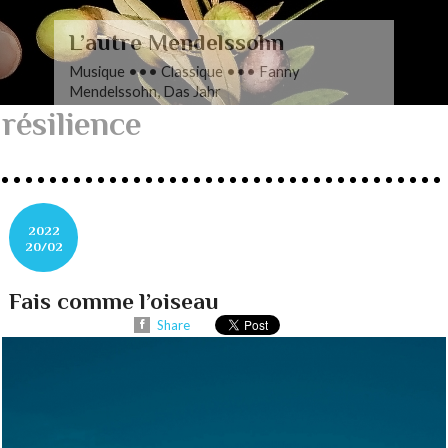
L’autre Mendelssohn
Musique ••• Classique ••• Fanny
Mendelssohn, Das Jahr
résilience
2022
20/02
Fais comme l’oiseau
Share