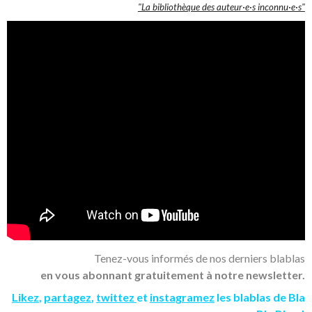
"La bibliothèque des auteur·e·s inconnu·e·s"
Tenez-vous informés de nos derniers blablas
en vous abonnant gratuitement à notre newsletter.
Likez
,
partagez
,
twittez
et
instagramez
les blablas de Bla