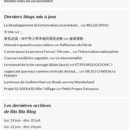
Rendez-vous sur ce formulaire
Derniers blogs mis à jour
Le développement de la formation sacerdotale...
sur
BELGICATHO
9/14e
sur
;_
家長必讀：IB中學入學準備與選校攻略
sur
健康運動
Mémoire quand tu nous retiens
sur
Réflexions du Miroir
Carton jaune à Laurence Ferrari : l’Arcom...
sur
l'information nationaliste
Coucou revoilà les cagoulés.
sur
Le vieux templier
Le manuel de la vie sauvage (Alain Saury)
sur
ET POURQUOI DONC ?
supposant que nous sommes instruits de tout,...
sur
VIE DU CHATEAU à
FERNEY
Luminous de Guillem Marí
sur
Books are my Wonderland
Projet 52-2026 #32 Ville / Village
sur
Petits Propos Décousus
Les dernières archives
de Bla Bla Blog
lun. 29 juin - dim. 05 juil.
lun. 22 juin - dim. 28 juin