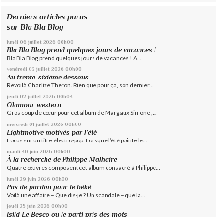
Derniers articles parus
sur Bla Bla Blog
lundi 06
juillet 2026
00h00
Bla Bla Blog prend quelques jours de vacances !
Bla Bla Blog prend quelques jours de vacances ! A...
vendredi 03
juillet 2026
00h00
Au trente-sixième dessous
Revoilà Charlize Theron. Rien que pour ça, son dernier...
jeudi 02
juillet 2026
00h03
Glamour western
Gros coup de cœur pour cet album de Margaux Simone ,...
mercredi 01
juillet 2026
00h00
Lightmotive motivés par l’été
Focus sur un titre électro-pop. Lorsque l’été pointe le...
mardi 30
juin 2026
00h00
À la recherche de Philippe Malhaire
Quatre œuvres composent cet album consacré à Philippe...
lundi 29
juin 2026
00h00
Pas de pardon pour le béké
Voilà une affaire – Que dis-je ? Un scandale – que la...
jeudi 25
juin 2026
00h00
Isild Le Besco ou le parti pris des mots