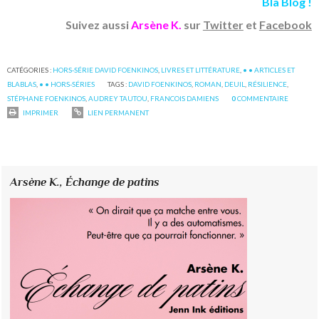
Bla Blog !
Suivez aussi
Arsène K.
sur
Twitter
et
Facebook
CATÉGORIES :
HORS-SÉRIE DAVID FOENKINOS
,
LIVRES ET LITTÉRATURE
,
• • ARTICLES ET
BLABLAS
,
• • HORS-SÉRIES
TAGS :
DAVID FOENKINOS
,
ROMAN
,
DEUIL
,
RÉSILIENCE
,
STÉPHANE FOENKINOS
,
AUDREY TAUTOU
,
FRANCOIS DAMIENS
0
COMMENTAIRE
IMPRIMER
LIEN PERMANENT
Arsène K.,
Échange de patins