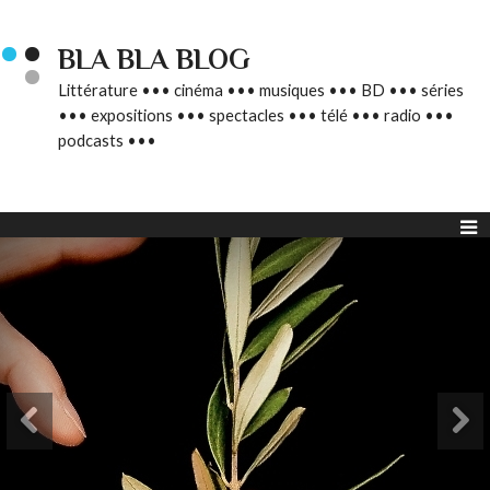
BLA BLA BLOG
Littérature ••• cinéma ••• musiques ••• BD ••• séries
••• expositions ••• spectacles ••• télé ••• radio •••
podcasts •••