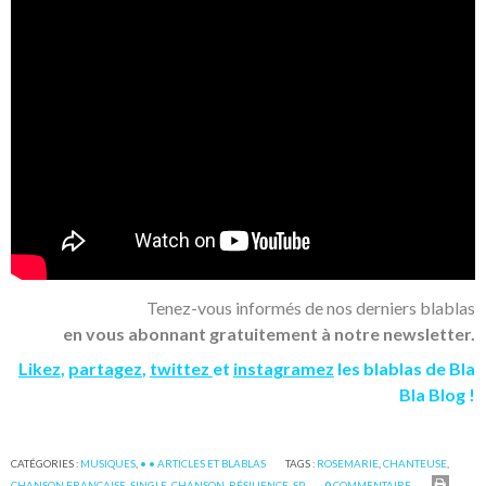
Tenez-vous informés de nos derniers blablas
en vous abonnant gratuitement à notre newsletter.
Likez
,
partagez
,
twittez
et
instagramez
les blablas de Bla
Bla Blog !
CATÉGORIES :
MUSIQUES
,
• • ARTICLES ET BLABLAS
TAGS :
ROSEMARIE
,
CHANTEUSE
,
CHANSON FRANÇAISE
,
SINGLE
,
CHANSON
,
RÉSILIENCE
,
SP
0
COMMENTAIRE