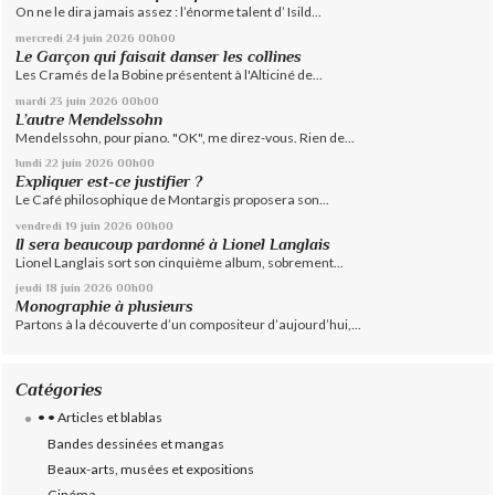
On ne le dira jamais assez : l’énorme talent d’ Isild...
mercredi 24
juin 2026
00h00
Le Garçon qui faisait danser les collines
Les Cramés de la Bobine présentent à l'Alticiné de...
mardi 23
juin 2026
00h00
L’autre Mendelssohn
Mendelssohn, pour piano. "OK", me direz-vous. Rien de...
lundi 22
juin 2026
00h00
Expliquer est-ce justifier ?
Le Café philosophique de Montargis proposera son...
vendredi 19
juin 2026
00h00
Il sera beaucoup pardonné à Lionel Langlais
Lionel Langlais sort son cinquième album, sobrement...
jeudi 18
juin 2026
00h00
Monographie à plusieurs
Partons à la découverte d’un compositeur d’aujourd’hui,...
Catégories
• • Articles et blablas
Bandes dessinées et mangas
Beaux-arts, musées et expositions
Cinéma