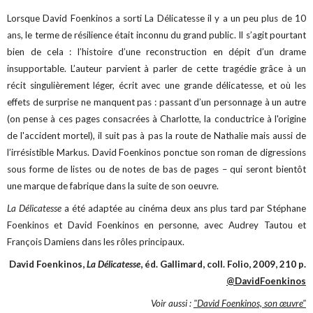
Lorsque David Foenkinos a sorti La Délicatesse il y a un peu plus de 10
ans, le terme de résilience était inconnu du grand public. Il s’agit pourtant
bien de cela : l’histoire d’une reconstruction en dépit d’un drame
insupportable. L’auteur parvient à parler de cette tragédie grâce à un
récit singulièrement léger, écrit avec une grande délicatesse, et où les
effets de surprise ne manquent pas : passant d’un personnage à un autre
(on pense à ces pages consacrées à Charlotte, la conductrice à l'origine
de l'accident mortel), il suit pas à pas la route de Nathalie mais aussi de
l’irrésistible Markus. David Foenkinos ponctue son roman de digressions
sous forme de listes ou de notes de bas de pages – qui seront bientôt
une marque de fabrique dans la suite de son oeuvre.
La Délicatesse
a été adaptée au cinéma deux ans plus tard par Stéphane
Foenkinos et David Foenkinos en personne, avec Audrey Tautou et
François Damiens dans les rôles principaux.
David Foenkinos,
La Délicatesse
, éd. Gallimard, coll. Folio, 2009, 210 p.
@DavidFoenkinos
Voir aussi :
"David Foenkinos, son œuvre"