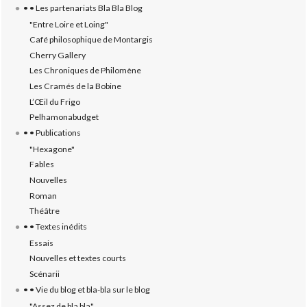
• • Les partenariats Bla Bla Blog
"Entre Loire et Loing"
Café philosophique de Montargis
Cherry Gallery
Les Chroniques de Philomène
Les Cramés de la Bobine
L’‎Œil du Frigo
Pelhamonabudget
• • Publications
"Hexagone"
Fables
Nouvelles
Roman
Théâtre
• • Textes inédits
Essais
Nouvelles et textes courts
Scénarii
• • Vie du blog et bla-bla sur le blog
"Assez de bla bla"