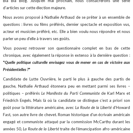
Bla Bla Blog. Jusqu’en mai prochain, nous consacrerons une série
d’articles sur cette élection majeure.
Nous avons proposé à Nathalie Arthaud de se prêter à un ensemble de
questions : livres ou films préférés, dernier spectacle et exposition vus,
acteur et musicien préféré, etc. Elle a bien voulu nous répondre et nous
parler un peu d’elle à travers ses goûts.
Vous pouvez retrouver son questionnaire complet en bas de cette
chronique, avec également la réponse in extenso à la dernière question :
"
Quelle politique culturelle envisagez vous de mener en cas de victoire aux
Présidentielles ?
"
Candidate de Lutte Ouvrière, le parti le plus à gauche des partis de
gauche, Nathalie Arthaud étonnera peu en mettant parmi ses livres –
politiques – préférés
Le Manifeste du Parti Communiste
de Karl Marx et
Friedrich Engels. Mais là où la candidate se distingue c’est a priori son
goût pour la littérature américaine, avec
La Route de la Liberté
d’Howard
Fast, son autre livre de chevet. Roman historique d’un écrivain américain
engagé et communiste attaqué par la commission McCarthy durant les
années 50,
La Route de la Liberté
traite de l’émancipation afro-américaine