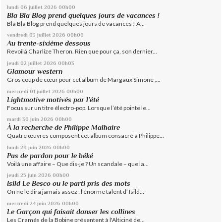
lundi 06
juillet 2026
00h00
Bla Bla Blog prend quelques jours de vacances !
Bla Bla Blog prend quelques jours de vacances ! A...
vendredi 03
juillet 2026
00h00
Au trente-sixième dessous
Revoilà Charlize Theron. Rien que pour ça, son dernier...
jeudi 02
juillet 2026
00h03
Glamour western
Gros coup de cœur pour cet album de Margaux Simone ,...
mercredi 01
juillet 2026
00h00
Lightmotive motivés par l’été
Focus sur un titre électro-pop. Lorsque l’été pointe le...
mardi 30
juin 2026
00h00
À la recherche de Philippe Malhaire
Quatre œuvres composent cet album consacré à Philippe...
lundi 29
juin 2026
00h00
Pas de pardon pour le béké
Voilà une affaire – Que dis-je ? Un scandale – que la...
jeudi 25
juin 2026
00h00
Isild Le Besco ou le parti pris des mots
On ne le dira jamais assez : l’énorme talent d’ Isild...
mercredi 24
juin 2026
00h00
Le Garçon qui faisait danser les collines
Les Cramés de la Bobine présentent à l'Alticiné de...