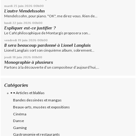
mardi 23
juin 2026
00h00
L’autre Mendelssohn
Mendelssohn, pour piano. "OK", me direz-vous. Rien de...
lundi 22
juin 2026
00h00
Expliquer est-ce justifier ?
Le Café philosophique de Montargis proposera son...
vendredi 19
juin 2026
00h00
Il sera beaucoup pardonné à Lionel Langlais
Lionel Langlais sort son cinquième album, sobrement...
jeudi 18
juin 2026
00h00
Monographie à plusieurs
Partons à la découverte d’un compositeur d’aujourd’hui,...
Catégories
• • Articles et blablas
Bandes dessinées et mangas
Beaux-arts, musées et expositions
Cinéma
Danse
Gaming
Gastronomie et restaurants