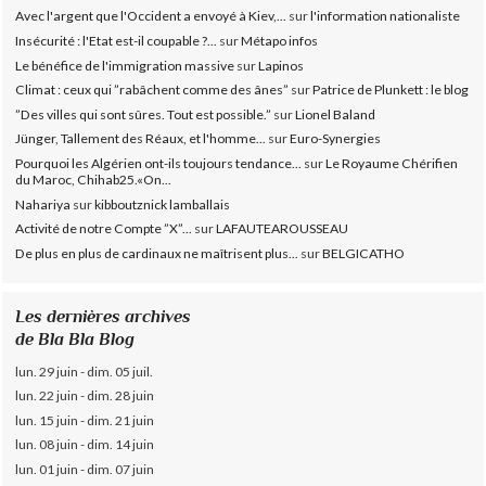
Avec l'argent que l'Occident a envoyé à Kiev,...
sur
l'information nationaliste
Insécurité : l'Etat est-il coupable ?...
sur
Métapo infos
Le bénéfice de l'immigration massive
sur
Lapinos
Climat : ceux qui ”rabâchent comme des ânes”
sur
Patrice de Plunkett : le blog
”Des villes qui sont sûres. Tout est possible.”
sur
Lionel Baland
Jünger, Tallement des Réaux, et l'homme...
sur
Euro-Synergies
Pourquoi les Algérien ont-ils toujours tendance...
sur
Le Royaume Chérifien
du Maroc, Chihab25.«On...
Nahariya
sur
kibboutznick lamballais
Activité de notre Compte ”X”...
sur
LAFAUTEAROUSSEAU
De plus en plus de cardinaux ne maîtrisent plus...
sur
BELGICATHO
Les dernières archives
de Bla Bla Blog
lun. 29 juin - dim. 05 juil.
lun. 22 juin - dim. 28 juin
lun. 15 juin - dim. 21 juin
lun. 08 juin - dim. 14 juin
lun. 01 juin - dim. 07 juin