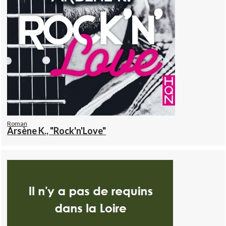
Roman
Arsène K., "Rock'n'Love"