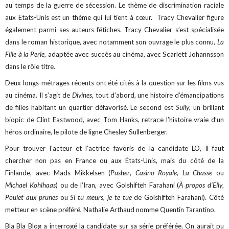
au temps de la guerre de sécession. Le thème de discrimination raciale
aux Etats-Unis est un thème qui lui tient à cœur. Tracy Chevalier figure
également parmi ses auteurs fétiches. Tracy Chevalier s’est spécialisée
dans le roman historique, avec notamment son ouvrage le plus connu,
La
Fille à la Perle
, adaptée avec succès au cinéma, avec Scarlett Johannsson
dans le rôle titre.
Deux longs-métrages récents ont été cités à la question sur les films vus
au cinéma. Il s’agit de
Divines
, tout d’abord, une histoire d’émancipations
de filles habitant un quartier défavorisé. Le second est
Sully
, un brillant
biopic de Clint Eastwood, avec Tom Hanks, retrace l’histoire vraie d’un
héros ordinaire, le pilote de ligne Chesley Sullenberger.
Pour trouver l’acteur et l’actrice favoris de la candidate LO, il faut
chercher non pas en France ou aux États-Unis, mais du côté de la
Finlande, avec Mads Mikkelsen (
Pusher
,
Casino Royale
,
La Chasse
ou
Michael Kohlhaas
) ou de l’Iran, avec Golshifteh Farahani (
À propos d’Elly
,
Poulet aux prunes
ou
Si tu meurs, je te tue
de Golshifteh Farahani). Côté
metteur en scène préféré, Nathalie Arthaud nomme Quentin Tarantino.
Bla Bla Blog a interrogé la candidate sur sa série préférée. On aurait pu