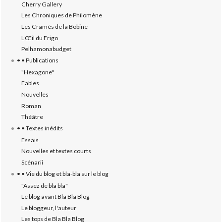
Cherry Gallery
Les Chroniques de Philomène
Les Cramés de la Bobine
L’‎Œil du Frigo
Pelhamonabudget
• • Publications
"Hexagone"
Fables
Nouvelles
Roman
Théâtre
• • Textes inédits
Essais
Nouvelles et textes courts
Scénarii
• • Vie du blog et bla-bla sur le blog
"Assez de bla bla"
Le blog avant Bla Bla Blog
Le bloggeur, l'auteur
Les tops de Bla Bla Blog