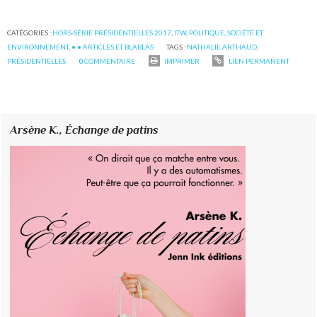
CATÉGORIES :
HORS-SÉRIE PRÉSIDENTIELLES 2017
,
ITW
,
POLITIQUE, SOCIÉTÉ ET
ENVIRONNEMENT
,
• • ARTICLES ET BLABLAS
TAGS :
NATHALIE ARTHAUD
,
PRÉSIDENTIELLES
0
COMMENTAIRE
IMPRIMER
LIEN PERMANENT
Arsène K.,
Échange de patins