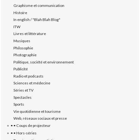
Graphisme et communication
Histoire
In english / "Blah Blah Blog"
ITW
Livres et littérature
Musiques
Philosophie
Photographie
Politique, société et environnement
Publicité
Radio et podcasts
Sciences et médecine
Séries et TV
Spectacles
Sports
Vie quotidienne et tourisme
Web, réseaux sociaux et presse
• • Coups de projecteur
• • Hors-séries