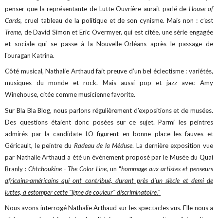
penser que la représentante de Lutte Ouvrière aurait parlé de
House of
Cards
, cruel tableau de la politique et de son cynisme. Mais non : c’est
Treme
, de David Simon et Eric Overmyer, qui est citée, une série engagée
et sociale qui se passe à la Nouvelle-Orléans après le passage de
l'ouragan Katrina.
Côté musical, Nathalie Arthaud fait preuve d’un bel éclectisme : variétés,
musiques du monde et rock. Mais aussi pop et jazz avec Amy
Winehouse, citée comme musicienne favorite.
Sur Bla Bla Blog, nous parlons régulièrement d’expositions et de musées.
Des questions étaient donc posées sur ce sujet. Parmi les peintres
admirés par la candidate LO figurent en bonne place les fauves et
Géricault, le peintre du
Radeau de la Méduse
. La dernière exposition vue
par Nathalie Arthaud a été un événement proposé par le Musée du Quai
Branly :
Chtchoukine - The Color Line
, un "
hommage aux artistes et penseurs
africains-américains qui ont contribué, durant près d’un siècle et demi de
luttes, à estomper cette "ligne de couleur" discriminatoire.
"
Nous avons interrogé Nathalie Arthaud sur les spectacles vus. Elle nous a