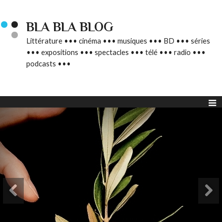
BLA BLA BLOG
Littérature ••• cinéma ••• musiques ••• BD ••• séries
••• expositions ••• spectacles ••• télé ••• radio •••
podcasts •••