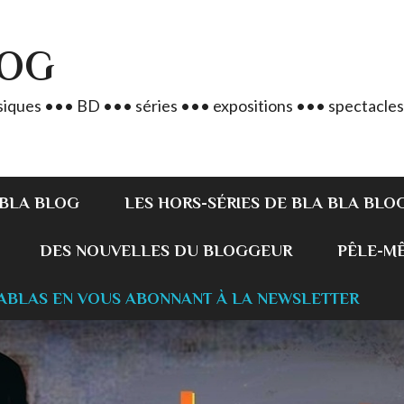
LOG
iques ••• BD ••• séries ••• expositions ••• spectacles
 BLA BLOG
LES HORS-SÉRIES DE BLA BLA BLO
DES NOUVELLES DU BLOGGEUR
PÊLE-MÊL
ABLAS EN VOUS ABONNANT À LA NEWSLETTER