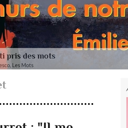
endelssohn, Das Jahr
et
rret : "Il me