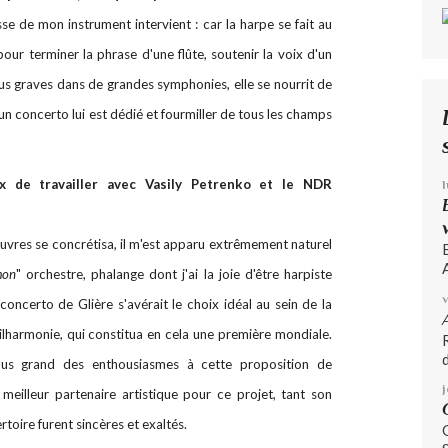
esse de mon instrument intervient : car la harpe se fait au
 pour terminer la phrase d'une flûte, soutenir la voix d'un
lus graves dans de grandes symphonies, elle se nourrit de
'un concerto lui est dédié et fourmiller de tous les champs
x de travailler avec Vasily Petrenko et le NDR
œuvres se concrétisa, il m'est apparu extrêmement naturel
A
on
" orchestre, phalange dont j'ai la joie d'être harpiste
concerto de Glière s'avérait le choix idéal au sein de la
lharmonie, qui constitua en cela une première mondiale.
d
lus grand des enthousiasmes à cette proposition de
meilleur partenaire artistique pour ce projet, tant son
toire furent sincères et exaltés.