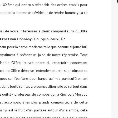
u XXème qui ont su s'affranchir des ordres établis pour
 m'est apparu comme une évidence de rendre hommage à ce
isi de vous intéresser à deux compositeurs du XXe
 Ernst von Dohnányi. Pourquoi ceux-là ?
seur pour la harpe moderne telle que connue aujourd'hui,
nstituent à présent un jalon de notre répertoire. Tout
nhold Glière, œuvre phare du répertoire concertant
cal de Glière dépasse l'entendement par sa profusion et
ropos sur l'écriture pour harpe qui m'a particulièrement
s dans toute son œuvre compositionnelle et surtout dans
ais quitté - professeur de composition à Kiev puis Moscou
é et accompagné les plus grands compositeurs de cette
nyi est le fruit d'un partage autour d'une amitié, celle