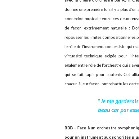
avec la cheffe d'orchestre Bar Avni. C'e
donnée une première fois il y a plus d'un
connexion musicale entre ces deux œuvr
de façon extrêmement naturelle : Doh
repousser les limites compositionnelles po
le rôle de l'instrument concertiste qui est
virtuosité technique exigée pour l’int
également le rôle de l'orchestre qui s'av
qui se fait tapis pour soutenir. Cet all
chacun à leur façon, ont rebattu les cart
"
Je me garderais
beau car par ess
BBB – Face à un orchestre symphonique
pour un instrument aux sonorités plus 