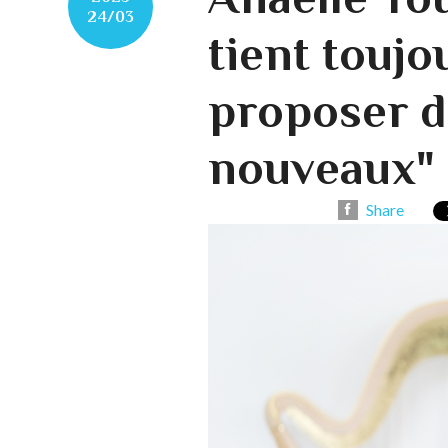
24/03
tient toujo
proposer d
nouveaux"
Share