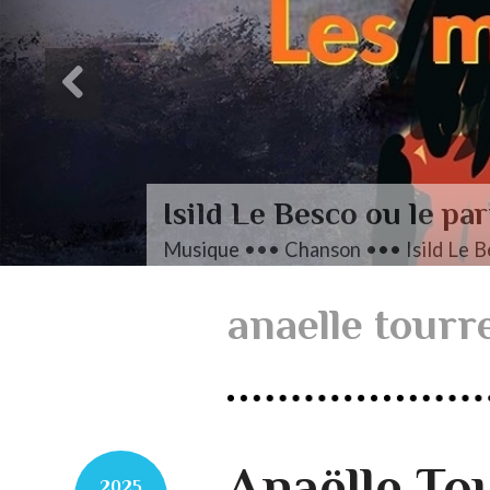
L’autre Mendelssohn
Musique ••• Classique ••• Fanny M
anaelle tourr
Anaëlle Tou
2025