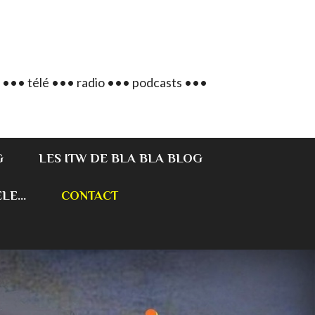
 ••• télé ••• radio ••• podcasts •••
G
LES ITW DE BLA BLA BLOG
E...
CONTACT