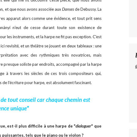
st elle qui me fit découvrir cette pièce, que nous avons
 an, et que nous avons associée aux
Danses
de Debussy. La
es apparut alors comme une évidence, et tout prit sens
nányi n'eut de cesse durant toute son existence de
ur les instruments, et la harpe ne fit pas exception. C'est
 ici revisité, et un théâtre se jouant en deux tableaux : une
erprétation avec des rythmiques très novatrices, mais
ère presque soliste par endroits, accompagné par la harpe
iage à travers les siècles de ces trois compositeurs qui,
es de l'écriture pour harpe, est absolument fascinant.
 de tout conseil car chaque chemin est
ence unique
"
, est-il plus difficile à une harpe de "
dialoguer
" que
puissantes, tels que le piano ou le violon ?