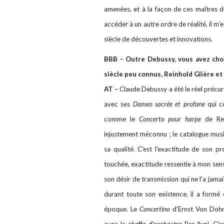
amenées, et à la façon de ces maîtres d
accéder à un autre ordre de réalité, il
siècle de découvertes et innovations.
BBB – Outre Debussy, vous avez cho
siècle peu connus, Reinhold Glière et
AT –
Claude Debussy a été le réel précur
avec ses
Danses sacrée et profane
qui co
comme le
Concerto pour harpe
de Rei
injustement méconnu ; le catalogue musi
sa qualité. C'est l'exactitude de son p
touchée, exactitude ressentie à mon sen
son désir de transmission qui ne l'a jam
durant toute son existence, il a form
époque. Le
Concertino
d'Ernst Von Dohná