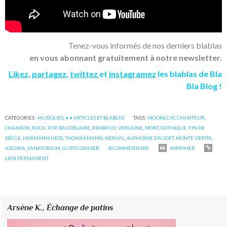
Tenez-vous informés de nos derniers blablas
en vous abonnant gratuitement à notre newsletter.
Likez
,
partagez
,
twittez
et
instagramez
les blablas de Bla
Bla Blog !
CATÉGORIES :
MUSIQUES
,
• • ARTICLES ET BLABLAS
TAGS :
MOONCCAT
,
CHANTEUR
,
CHANSON
,
ROCK
,
POP
,
BAUDELAIRE
,
RIMBAUD
,
VERLAINE
,
MORT
,
GOTHIQUE
,
FIN DE
SIÈCLE
,
HERMANN HESS
,
THOMAS MANN
,
NERVAL
,
ALPHONSE DAUDET
,
MONTE VERITA
,
ASCONA
,
SANATORIUM
,
GUSTO GRASER
0
COMMENTAIRE
IMPRIMER
LIEN PERMANENT
Arsène K.,
Échange de patins