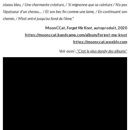
oiseau bleu, / Une charmante créature, / Si mignonne que sa ceinture / N’a pas
l’épaisseur d’un cheveu… / Et son bec fin comme une lame, / En continuant son
chemin, / M’est entré jusqu’au fond de l’âme.
"
MoonCCat,
Forget Me Knot
, autoproduit, 2020
https://moonccat.bandcamp.com/album/forget-me-knot
https://moonccat.weebly.com
Voir aussi :
"C’est le plus dandy des albums"