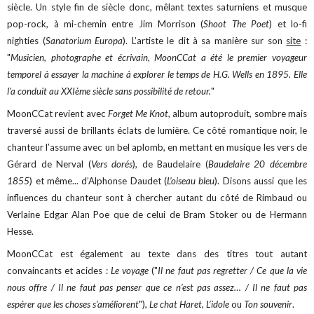
siècle. Un style fin de siècle donc, mêlant textes saturniens et musque
pop-rock, à mi-chemin entre Jim Morrison (
Shoot The Poet
) et lo-fi
nighties (
Sanatorium Europa
). L’artiste le dit à sa manière sur son
site
:
"
Musicien, photographe et écrivain, MoonCCat a été le premier voyageur
temporel à essayer la machine à explorer le temps de H.G. Wells en 1895. Elle
l'a conduit au XXIème siècle sans possibilité de retour.
"
MoonCCat revient avec
Forget Me Knot
, album autoproduit, sombre mais
traversé aussi de brillants éclats de lumière. Ce côté romantique noir, le
chanteur l’assume avec un bel aplomb, en mettant en musique les vers de
Gérard de Nerval (
Vers dorés
), de Baudelaire (
Baudelaire 20 décembre
1855
) et même... d’Alphonse Daudet (
L’oiseau bleu
).
Disons aussi que les
influences du chanteur sont à chercher autant du côté de Rimbaud ou
Verlaine Edgar Alan Poe que de celui de Bram Stoker ou de Hermann
Hesse.
MoonCCat est également au texte dans des titres tout autant
convaincants et acides :
Le voyage
("
Il ne faut pas regretter / Ce que la vie
nous offre / Il ne faut pas penser que ce n’est pas assez… / Il ne faut pas
espérer que les choses s’améliorent
"),
Le chat Haret
,
L’idole
ou
Ton souvenir
.