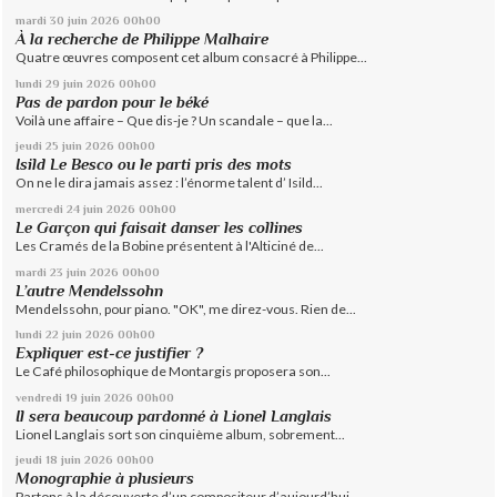
mardi 30
juin 2026
00h00
À la recherche de Philippe Malhaire
Quatre œuvres composent cet album consacré à Philippe...
lundi 29
juin 2026
00h00
Pas de pardon pour le béké
Voilà une affaire – Que dis-je ? Un scandale – que la...
jeudi 25
juin 2026
00h00
Isild Le Besco ou le parti pris des mots
On ne le dira jamais assez : l’énorme talent d’ Isild...
mercredi 24
juin 2026
00h00
Le Garçon qui faisait danser les collines
Les Cramés de la Bobine présentent à l'Alticiné de...
mardi 23
juin 2026
00h00
L’autre Mendelssohn
Mendelssohn, pour piano. "OK", me direz-vous. Rien de...
lundi 22
juin 2026
00h00
Expliquer est-ce justifier ?
Le Café philosophique de Montargis proposera son...
vendredi 19
juin 2026
00h00
Il sera beaucoup pardonné à Lionel Langlais
Lionel Langlais sort son cinquième album, sobrement...
jeudi 18
juin 2026
00h00
Monographie à plusieurs
Partons à la découverte d’un compositeur d’aujourd’hui,...