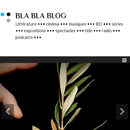
BLA BLA BLOG
Littérature ••• cinéma ••• musiques ••• BD ••• séries
••• expositions ••• spectacles ••• télé ••• radio •••
podcasts •••