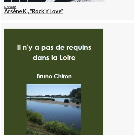
Roman
Arsène K., "Rock'n'Love"