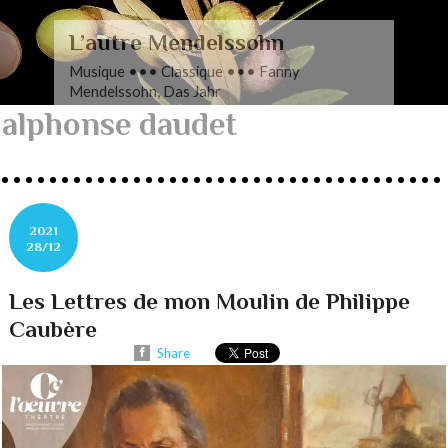
L’autre Mendelssohn
Musique ••• Classique ••• Fanny
Mendelssohn, Das Jahr
alphonse daudet
2021
28/12
Les Lettres de mon Moulin de Philippe
Caubère
Share