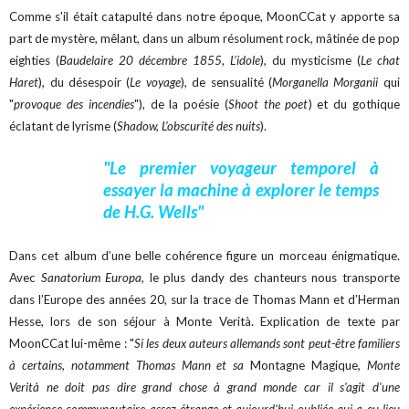
Comme s'il était catapulté dans notre époque, MoonCCat y apporte sa
part de mystère, mêlant, dans un album résolument rock, mâtinée de pop
eighties (
Baudelaire 20 décembre 1855
,
L’idole
), du mysticisme (
Le chat
Haret
), du désespoir (
Le voyage
), de sensualité (
Morganella Morganii
qui
"
provoque des incendies
"), de la poésie (
Shoot the poet
) et du gothique
éclatant de lyrisme (
Shadow, L’obscurité des nuits
).
"Le premier voyageur temporel à
essayer la machine à explorer le temps
de H.G. Wells"
Dans cet album d’une belle cohérence figure un morceau énigmatique.
Avec
Sanatorium Europa
, le plus dandy des chanteurs nous transporte
dans l’Europe des années 20, sur la trace de Thomas Mann et d’Herman
Hesse, lors de son séjour à Monte Verità. Explication de texte par
MoonCCat lui-même : "
Si les deux auteurs allemands sont peut-être familiers
à certains, notamment Thomas Mann et sa
Montagne Magique
, Monte
Verità ne doit pas dire grand chose à grand monde car il s'agit d'une