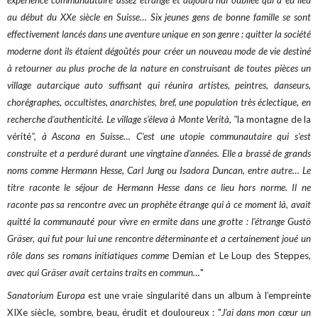
expérience communautaire assez étrange et aujourd'hui oubliée qui a eu lieu
au début du XXe siècle en Suisse… Six jeunes gens de bonne famille se sont
effectivement lancés dans une aventure unique en son genre : quitter la société
moderne dont ils étaient dégoûtés pour créer un nouveau mode de vie destiné
à retourner au plus proche de la nature en construisant de toutes pièces un
village autarcique auto suffisant qui réunira artistes, peintres, danseurs,
chorégraphes, occultistes, anarchistes, bref, une population très éclectique, en
recherche d'authenticité. Le village s'éleva à Monte Verità, "
la montagne de la
vérité
", à Ascona en Suisse… C'est une utopie communautaire qui s'est
construite et a perduré durant une vingtaine d'années. Elle a brassé de grands
noms comme Hermann Hesse, Carl Jung ou Isadora Duncan, entre autre… Le
titre raconte le séjour de Hermann Hesse dans ce lieu hors norme. Il ne
raconte pas sa rencontre avec un prophète étrange qui à ce moment là, avait
quitté la communauté pour vivre en ermite dans une grotte : l'étrange Gustö
Gräser, qui fut pour lui une rencontre déterminante et a certainement joué un
rôle dans ses romans initiatiques comme
Demian
et
Le Loup des Steppes
,
avec qui Gräser avait certains traits en commun…
"
Sanatorium Europa
est une vraie singularité dans un album à l’empreinte
XIXe siècle, sombre, beau, érudit et douloureux : "
J’ai dans mon cœur un