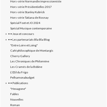
Hors-série Normandie impressionniste
Hors-série Présidentielles 2017
Hors-série Stanley Kubrick
Hors-série Tatiana de Rosnay
Spécial Foot et JO 2024
Spécial Musique contemporaine
• • Jeux et concours
• • Les partenariats Bla Bla Blog
"Entre Loire et Loing"
Café philosophique de Montargis
Cherry Gallery
Les Chroniques de Philomène
Les Cramés de la Bobine
L’‎Œil du Frigo
Pelhamonabudget
• • Publications
"Hexagone"
Fables
Nouvelles
Roman