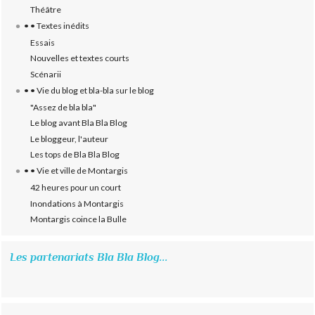
Théâtre
• • Textes inédits
Essais
Nouvelles et textes courts
Scénarii
• • Vie du blog et bla-bla sur le blog
"Assez de bla bla"
Le blog avant Bla Bla Blog
Le bloggeur, l'auteur
Les tops de Bla Bla Blog
• • Vie et ville de Montargis
42 heures pour un court
Inondations à Montargis
Montargis coince la Bulle
Les partenariats Bla Bla Blog...