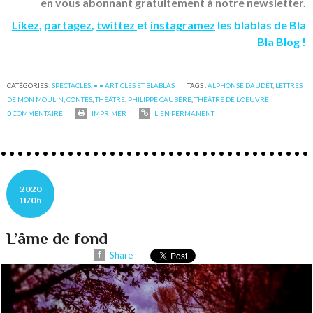
en vous abonnant gratuitement à notre newsletter.
Likez
,
partagez
,
twittez
et
instagramez
les blablas de Bla
Bla Blog !
CATÉGORIES :
SPECTACLES
,
• • ARTICLES ET BLABLAS
TAGS :
ALPHONSE DAUDET
,
LETTRES
DE MON MOULIN
,
CONTES
,
THÉÂTRE
,
PHILIPPE CAUBÈRE
,
THÉÂTRE DE L’OEUVRE
0
COMMENTAIRE
IMPRIMER
LIEN PERMANENT
2020
11/06
L’âme de fond
Share