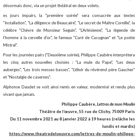
désormais donc, via un projet théâtral en deux volets.
es jours impairs, la "première soirée" sera consacrée aux textes
"Installation", "La diligence de Beaucaire", "Le secret de Maître Cornille", la
célèbre "Chèvre de Monsieur Seguin", "L’Arlésienne", "La légende de
l’homme à la cervelle d’or", le fameux "Curé de Cucugnan" et "Le poète
Mistral".
Pour les journées pairs ("Deuxième soirée), Philippe Caubère interprétera
les cinq autres nouvelles choisies : "La mule du Pape", "Les deux
auberges", "Les trois messes basses", "L’élixir du révérend père Gaucher"
et "Nostalgie de casernes".
Alphonse Daudet se voit ainsi remis en valeur, modernisé et rendu plus
vivant que jamais.
Philippe Caubère,
Lettres de mon Moulin
Théâtre de l’œuvre, 55 rue de Clichy, 75009 Paris
Du 11 novembre 2021 au 8 janvier 2022 à 19 heures (relâche les
lundis et mardis)
https://www.theatredeloeuvre.com/lettres-de-moulin-philippe-