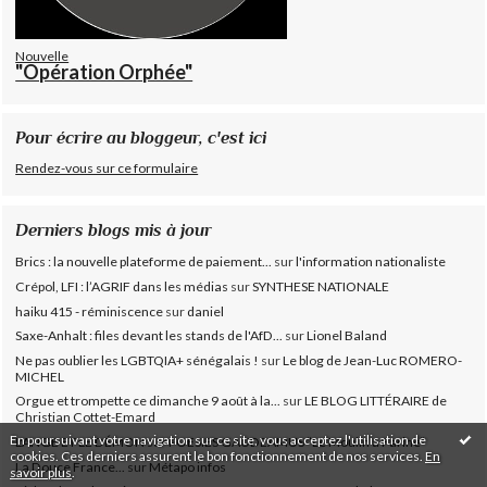
Nouvelle
"Opération Orphée"
Pour écrire au bloggeur, c'est ici
Rendez-vous sur ce formulaire
Derniers blogs mis à jour
Brics : la nouvelle plateforme de paiement...
sur
l'information nationaliste
Crépol, LFI : l’AGRIF dans les médias
sur
SYNTHESE NATIONALE
haiku 415 - réminiscence
sur
daniel
Saxe-Anhalt : files devant les stands de l'AfD...
sur
Lionel Baland
Ne pas oublier les LGBTQIA+ sénégalais !
sur
Le blog de Jean-Luc ROMERO-
MICHEL
Orgue et trompette ce dimanche 9 août à la...
sur
LE BLOG LITTÉRAIRE de
Christian Cottet-Emard
En poursuivant votre navigation sur ce site, vous acceptez l'utilisation de
L'ANGE ET LE DÉMON
sur
POESIES GAUDEAMUS ”Le Moulin à Farine”
cookies. Ces derniers assurent le bon fonctionnement de nos services.
En
La Douce France...
sur
Métapo infos
savoir plus
.