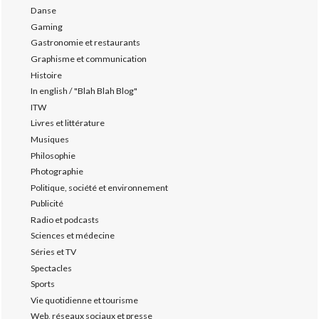
Danse
Gaming
Gastronomie et restaurants
Graphisme et communication
Histoire
In english / "Blah Blah Blog"
ITW
Livres et littérature
Musiques
Philosophie
Photographie
Politique, société et environnement
Publicité
Radio et podcasts
Sciences et médecine
Séries et TV
Spectacles
Sports
Vie quotidienne et tourisme
Web, réseaux sociaux et presse