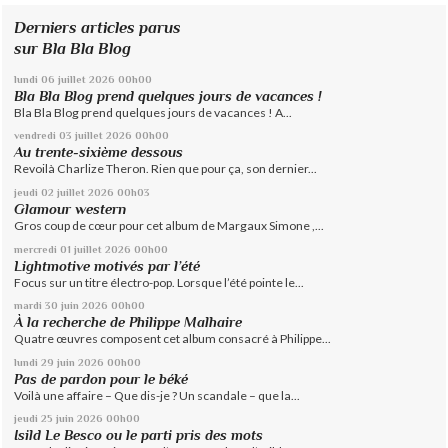
Derniers articles parus
sur Bla Bla Blog
lundi 06
juillet 2026
00h00
Bla Bla Blog prend quelques jours de vacances !
Bla Bla Blog prend quelques jours de vacances ! A...
vendredi 03
juillet 2026
00h00
Au trente-sixième dessous
Revoilà Charlize Theron. Rien que pour ça, son dernier...
jeudi 02
juillet 2026
00h03
Glamour western
Gros coup de cœur pour cet album de Margaux Simone ,...
mercredi 01
juillet 2026
00h00
Lightmotive motivés par l’été
Focus sur un titre électro-pop. Lorsque l’été pointe le...
mardi 30
juin 2026
00h00
À la recherche de Philippe Malhaire
Quatre œuvres composent cet album consacré à Philippe...
lundi 29
juin 2026
00h00
Pas de pardon pour le béké
Voilà une affaire – Que dis-je ? Un scandale – que la...
jeudi 25
juin 2026
00h00
Isild Le Besco ou le parti pris des mots