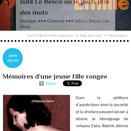
L’autre Mendelssohn
Musique ••• Classique ••• Fanny
Mendelssohn, Das Jahr
Ça, le frigo de toutes nos peurs
Page d'accueil
Haut Suzane
2019
08/09
Mémoires d’une jeune fille rongée
Share
Dans la pléthore
d’autofictions dont la sincérité
et la droiture peuvent laisser à
désirer, le témoignage de
Johanna Zaïre,
Rebirth,
dénote