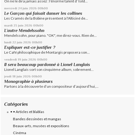
On ne le dira jamais assez : l’énorme talent d’ Isild...
mercredi 24
juin 2026
00h00
Le Garçon qui faisait danser les collines
Les Cramés de la Bobine présentent à l'Alticiné de...
mardi 23
juin 2026
00h00
L’autre Mendelssohn
Mendelssohn, pour piano. "OK", me direz-vous. Rien de...
lundi 22
juin 2026
00h00
Expliquer est-ce justifier ?
Le Café philosophique de Montargis proposera son...
vendredi 19
juin 2026
00h00
Il sera beaucoup pardonné à Lionel Langlais
Lionel Langlais sort son cinquième album, sobrement...
jeudi 18
juin 2026
00h00
Monographie à plusieurs
Partons à la découverte d’un compositeur d’aujourd’hui,...
Catégories
• • Articles et blablas
Bandes dessinées et mangas
Beaux-arts, musées et expositions
Cinéma