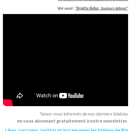
Voir aussi :
"Brigitte Bellac, toujours debout"
Tenez-vous informés de nos derniers blablas
en vous abonnant gratuitement à notre newsletter.
Likez
,
partagez
,
twittez
et
instagramez
les blablas de Bla