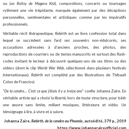
ou
Les Roitsy de Magara Kisi
), compositions, concerts ou tournages
rythment une vie trépidante, marquée également par des déceptions
personnelles, sentimentales et artistiques comme par les impératifs
professionnels.
Véritable récit thérapeutique,
Rebirth
est un livre confession total dans
lequel se succèdent sans fard ses souvenirs non-édulcorés, ses
accusations adressées à d’anciens proches, des photos, des
reproductions de courriers ou de textes manuscrits et surtout des flash-
codes invitant le lecteur à découvrir quelques-uns de ses titres ou des
vidéos (dont le clip
World War Web
, sélectionné dans plusieurs festivals
internationaux).
Rebirth
est complété par des illustrations de Thibault
Colon de Franciosi.
"
De la cendre… C’est ce que j’étais il y a treize ans
" confie Johanna Zaïre. En
véritable artiste qui a choisi la liberté, hors de toute structure, pour bâtir
une œuvre sans limite, mêlant musiques, littérature et vidéo. Un
témoignage à lire, à vivre et à suivre.
Johanna Zaïre,
Rebirth, de la cendre au Phoenix
, autoédité, 379 p., 2019
https://www.johannazaireofficiel.com