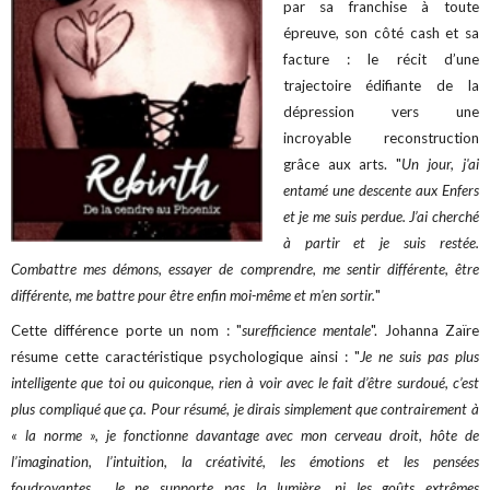
par sa franchise à toute
épreuve, son côté cash et sa
facture : le récit d’une
trajectoire édifiante de la
dépression vers une
incroyable reconstruction
grâce aux arts. "
Un jour, j'ai
entamé une descente aux Enfers
et je me suis perdue. J’ai cherché
à partir et je suis restée.
Combattre mes démons, essayer de comprendre, me sentir différente, être
différente, me battre pour être enfin moi-même et m'en sortir.
"
Cette différence porte un nom : "
surefficience mentale
". Johanna Zaïre
résume cette caractéristique psychologique ainsi : "
Je ne suis pas plus
intelligente que toi ou quiconque, rien à voir avec le fait d’être surdoué, c’est
plus compliqué que ça. Pour résumé, je dirais simplement que contrairement à
« la norme », je fonctionne davantage avec mon cerveau droit, hôte de
l’imagination, l’intuition, la créativité, les émotions et les pensées
foudroyantes… Je ne supporte pas la lumière, ni les goûts extrêmes