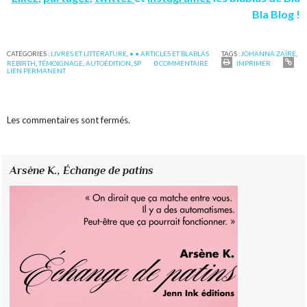
Bla Blog !
CATÉGORIES :
LIVRES ET LITTÉRATURE
,
• • ARTICLES ET BLABLAS
TAGS :
JOHANNA ZAÏRE
,
REBIRTH
,
TÉMOIGNAGE
,
AUTOÉDITION
,
SP
0
COMMENTAIRE
IMPRIMER
LIEN PERMANENT
Les commentaires sont fermés.
Arsène K.,
Échange de patins