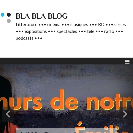
BLA BLA BLOG
Littérature ••• cinéma ••• musiques ••• BD ••• séries
••• expositions ••• spectacles ••• télé ••• radio •••
podcasts •••