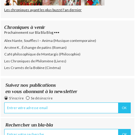
Les chroniques ayant les plus buzzé l'an dernier
Chroniques à venir
Prochainement sur Bla Bla Blog •••
Alex Nante, Souffles I – Anima (Musique contemporaine)
Arsène K., Échange de patins (Roman)
Café philosophique de Montargis (Philosophie)
Les Chroniques de Philomène (Livres)
Les Cramés de la Bobine (Cinéma)
Suivez nos publications
en vous abonnant à la newsletter
S'inscrire
Se désinscrire
Rechercher un bla-bla