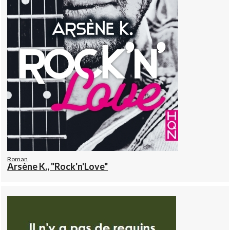
Roman
Arsène K., "Rock'n'Love"