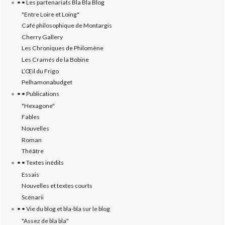
• • Les partenariats Bla Bla Blog
"Entre Loire et Loing"
Café philosophique de Montargis
Cherry Gallery
Les Chroniques de Philomène
Les Cramés de la Bobine
L’‎Œil du Frigo
Pelhamonabudget
• • Publications
"Hexagone"
Fables
Nouvelles
Roman
Théâtre
• • Textes inédits
Essais
Nouvelles et textes courts
Scénarii
• • Vie du blog et bla-bla sur le blog
"Assez de bla bla"