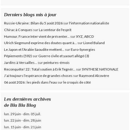
Derniers blogs mis à jour
Russie-Ukraine : Bilan du 5 août 2026
sur
l'information nationaliste
Chirac à Conques
sur
La senteur de l'esprit
Humour. France Inter vient de présenter...
sur
XYZ, ABCD
Ulrich Siegmund exprime des doutes quant à...
sur
Lionel Baland
Le Japon et l’Arabie Saoudite mettent...
sur
Euro-Synergies
Pépiements (592)
sur
Guerre civile et yaourt allégé (3)
Jardins à Versailles...
sur
peintures-émois
Reconquête! 22 : Total soutien à Erik Tegnér...
sur
SYNTHESE NATIONALE
J’ai toujours l’espérance de grandes choses
sur
Raymond Alcovère
06 août 2026 : les pieds dans l'eau
sur
le croquis de côté
Les dernières archives
de Bla Bla Blog
lun. 29 juin - dim. 05 juil.
lun. 22 juin - dim. 28 juin
lun. 15 juin - dim. 21 juin