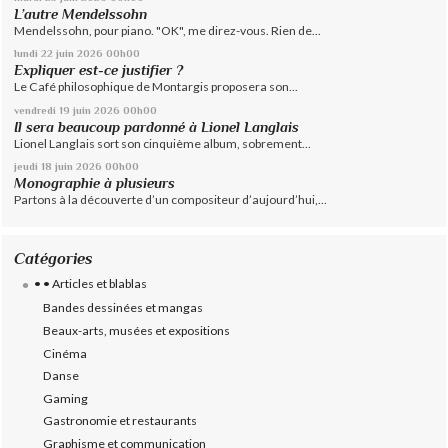
L’autre Mendelssohn
Mendelssohn, pour piano. "OK", me direz-vous. Rien de...
lundi 22
juin 2026
00h00
Expliquer est-ce justifier ?
Le Café philosophique de Montargis proposera son...
vendredi 19
juin 2026
00h00
Il sera beaucoup pardonné à Lionel Langlais
Lionel Langlais sort son cinquième album, sobrement...
jeudi 18
juin 2026
00h00
Monographie à plusieurs
Partons à la découverte d’un compositeur d’aujourd’hui,...
Catégories
• • Articles et blablas
Bandes dessinées et mangas
Beaux-arts, musées et expositions
Cinéma
Danse
Gaming
Gastronomie et restaurants
Graphisme et communication