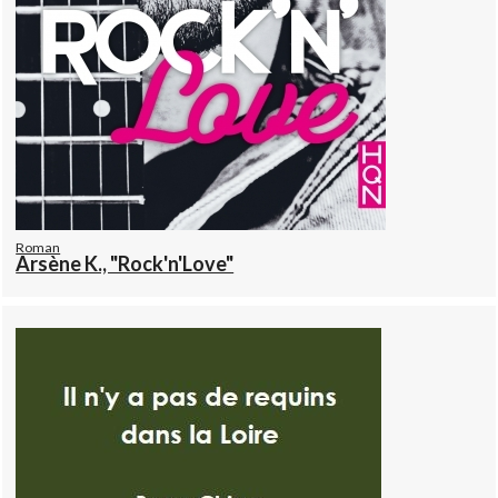
Roman
Arsène K., "Rock'n'Love"