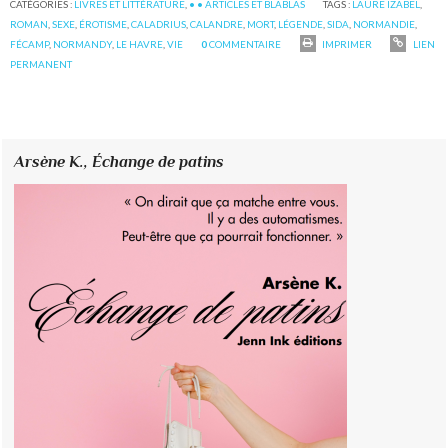
CATÉGORIES :
LIVRES ET LITTÉRATURE
,
• • ARTICLES ET BLABLAS
TAGS :
LAURE IZABEL
,
ROMAN
,
SEXE
,
ÉROTISME
,
CALADRIUS
,
CALANDRE
,
MORT
,
LÉGENDE
,
SIDA
,
NORMANDIE
,
FÉCAMP
,
NORMANDY
,
LE HAVRE
,
VIE
0
COMMENTAIRE
IMPRIMER
LIEN
PERMANENT
Arsène K.,
Échange de patins