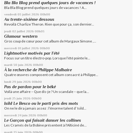
Bla Bla Blog prend quelques jours de vacances !
Bla Bla Blog prend quelques jours de vacances ! A...
vendredi 03
juillet 2026
00h00
Au trente-sixième dessous
Revoilà Charlize Theron. Rien que pour ça, son dernier...
jeudi 02
juillet 2026
00h03
Glamour western
Gros coup de cœur pour cet album de Margaux Simone ,...
mercredi 01
juillet 2026
00h00
Lightmotive motivés par l’été
Focus sur un titre électro-pop. Lorsque l’été pointe le...
mardi 30
juin 2026
00h00
À la recherche de Philippe Malhaire
Quatre œuvres composent cet album consacré à Philippe...
lundi 29
juin 2026
00h00
Pas de pardon pour le béké
Voilà une affaire – Que dis-je ? Un scandale – que la...
jeudi 25
juin 2026
00h00
Isild Le Besco ou le parti pris des mots
On ne le dira jamais assez : l’énorme talent d’ Isild...
mercredi 24
juin 2026
00h00
Le Garçon qui faisait danser les collines
Les Cramés de la Bobine présentent à l'Alticiné de...
mardi 23
juin 2026
00h00