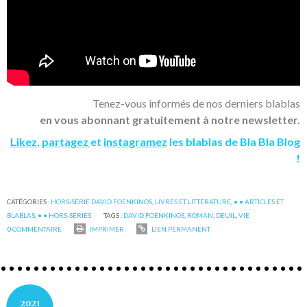
Tenez-vous informés de nos derniers blablas
en vous abonnant gratuitement à notre newsletter.
Likez
,
partagez
et
instagramez
les blablas de Bla Bla Blog
!
CATÉGORIES :
HORS-SÉRIE DAVID FOENKINOS
,
LIVRES ET LITTÉRATURE
,
• • ARTICLES ET
BLABLAS
,
• • HORS-SÉRIES
TAGS :
DAVID FOENKINOS
,
ROMAN
,
DEUIL
,
VIE
0
COMMENTAIRE
IMPRIMER
LIEN PERMANENT
2021