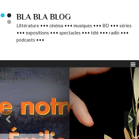
BLA BLA BLOG
Littérature ••• cinéma ••• musiques ••• BD ••• séries
••• expositions ••• spectacles ••• télé ••• radio •••
podcasts •••