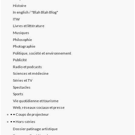
Histoire
In english / "Blah Blah Blog"
ITW
Livres et littérature
Musiques
Philosophie
Photographie
Politique, société et environnement
Publicité
Radio et podcasts
Sciences et médecine
Séries et TV
Spectacles
Sports
Vie quotidienne et tourisme
Web, réseaux sociaux et presse
• • Coups de projecteur
• • Hors-séries
Dossier patinage artistique