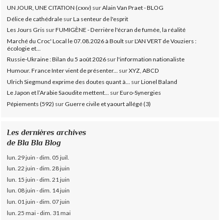
UN JOUR, UNE CITATION (cxxv)
sur
Alain Van Praet - BLOG
Délice de cathédrale
sur
La senteur de l'esprit
Les Jours Gris
sur
FUMIGÈNE - Derrière l'écran de fumée, la réalité
Marché du Croc' Local le 07.08.2026 à Boult
sur
L'AN VERT de Vouziers :
écologie et...
Russie-Ukraine : Bilan du 5 août 2026
sur
l'information nationaliste
Humour. France Inter vient de présenter...
sur
XYZ, ABCD
Ulrich Siegmund exprime des doutes quant à...
sur
Lionel Baland
Le Japon et l’Arabie Saoudite mettent...
sur
Euro-Synergies
Pépiements (592)
sur
Guerre civile et yaourt allégé (3)
Les dernières archives
de Bla Bla Blog
lun. 29 juin - dim. 05 juil.
lun. 22 juin - dim. 28 juin
lun. 15 juin - dim. 21 juin
lun. 08 juin - dim. 14 juin
lun. 01 juin - dim. 07 juin
lun. 25 mai - dim. 31 mai