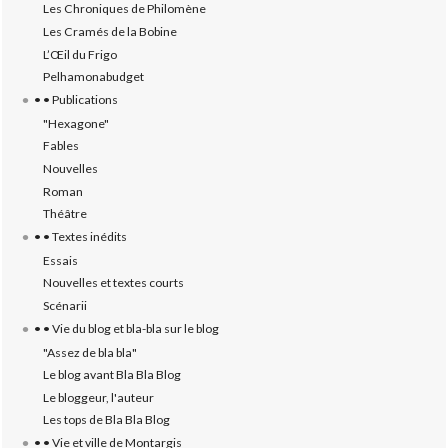
Les Chroniques de Philomène
Les Cramés de la Bobine
L’‎Œil du Frigo
Pelhamonabudget
• • Publications
"Hexagone"
Fables
Nouvelles
Roman
Théâtre
• • Textes inédits
Essais
Nouvelles et textes courts
Scénarii
• • Vie du blog et bla-bla sur le blog
"Assez de bla bla"
Le blog avant Bla Bla Blog
Le bloggeur, l'auteur
Les tops de Bla Bla Blog
• • Vie et ville de Montargis