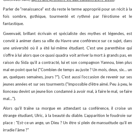
Parler de "renaissance" est du reste le terme approprié pour un récit à la
fois sombre, gothique, tourmenté et rythmé par l’érotisme et le
fantastique.
Gwenvaël, brillant écrivain et spécialiste des mythes et légendes, est
convié à animer dans sa ville du Havre une conférence sur ce sujet, dans
une université où il a été lui-même étudiant. C’est une parenthèse qui
s’offre à lui alors que ce quasi quadra voit arriver la mort à grands pas, en
raison du Sida qu’il a contracté, lui et son compagnon Yannou, bien plus
mal en point que lui ("Combien de temps au juste ? Un mois, deux, six… un
an, quelques semaines, jours ?"). C’est aussi l’occasion de revenir sur ses
jeunes années et sur ses tourments ("Impossible d’être aimé. Peu à peu, le
lionceau devint un jeune lion condamné à avoir mal, à faire le mal, se faire
mal…").
Alors qu’il traîne sa morgue en attendant sa conférence, il croise un
étrange étudiant, Ulric, à la beauté du diable. L’apparition le foudroie sur
place : "Est-ce un ange, un Dieu ? Un être si plein de mansuétude qu’il en
irradie l’âme ?"