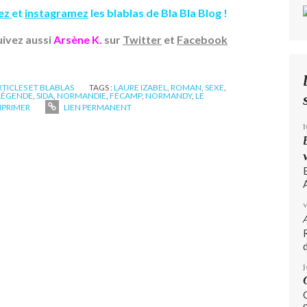
tez
et
instagramez
les blablas de Bla Bla Blog !
uivez aussi
Arsène K.
sur
Twitter
et
Facebook
ARTICLES ET BLABLAS
TAGS :
LAURE IZABEL
,
ROMAN
,
SEXE
,
LÉGENDE
,
SIDA
,
NORMANDIE
,
FÉCAMP
,
NORMANDY
,
LE
MPRIMER
LIEN PERMANENT
A
d