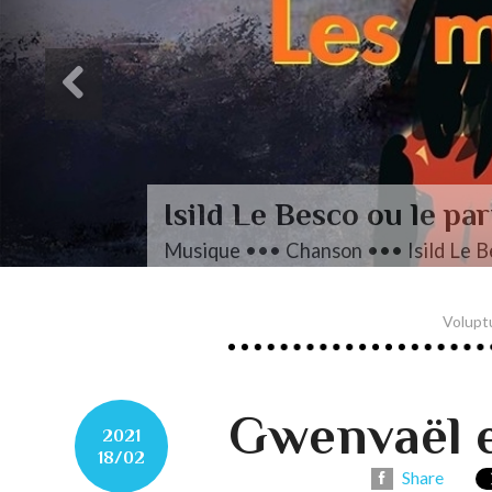
L’autre Mendelssohn
Musique ••• Classique ••• Fanny M
Volupt
Gwenvaël e
2021
18/02
Share