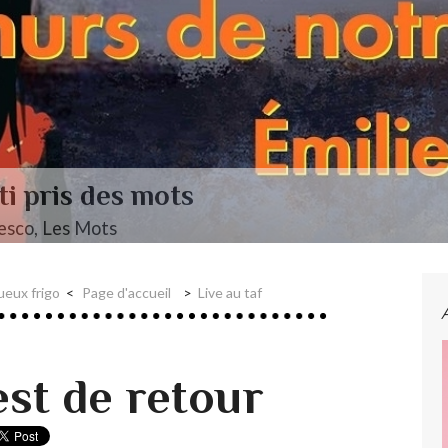
endelssohn, Das Jahr
ueux frigo
Page d'accueil
Live au taf
st de retour