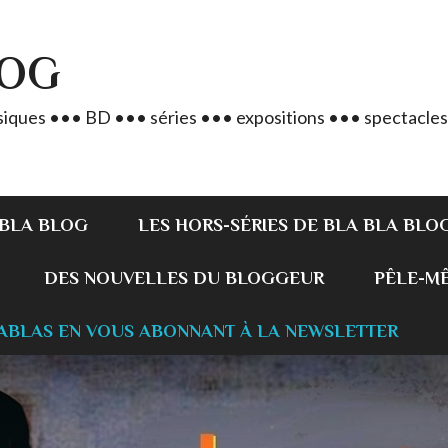
LOG
iques ••• BD ••• séries ••• expositions ••• spectacles
 BLA BLOG
LES HORS-SÉRIES DE BLA BLA BLO
DES NOUVELLES DU BLOGGEUR
PÊLE-MÊL
ABLAS EN VOUS ABONNANT À LA NEWSLETTER