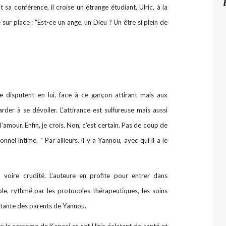
 sa conférence, il croise un étrange étudiant, Ulric, à la
 sur place : "Est-ce un ange, un Dieu ? Un être si plein de
se disputent en lui, face à ce garçon attirant mais aux
rder à se dévoiler. L’attirance est sulfureuse mais aussi
l’amour. Enfin, je crois. Non, c’est certain. Pas de coup de
nnel intime. " Par ailleurs, il y a Yannou, avec qui il a le
 voire crudité. L’auteure en profite pour entrer dans
ple, rythmé par les protocoles thérapeutiques, les soins
ortante des parents de Yannou.
 le sarcome de Kaposi et cet Ulric éclatant de santé et