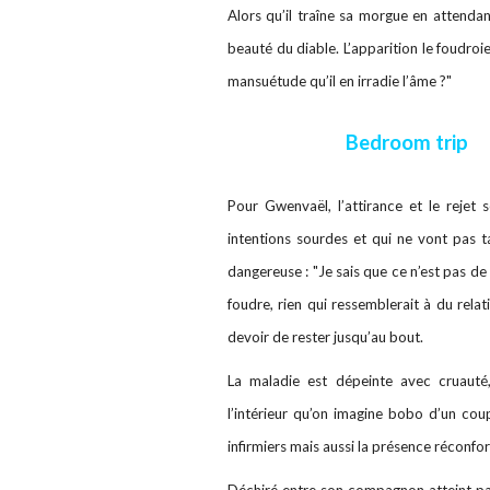
Alors qu’il traîne sa morgue en attendant
beauté du diable. L’apparition le foudroie
mansuétude qu’il en irradie l’âme ?"
Bedroom trip
Pour Gwenvaël, l’attirance et le rejet 
intentions sourdes et qui ne vont pas ta
dangereuse : "Je sais que ce n’est pas de 
foudre, rien qui ressemblerait à du relatio
devoir de rester jusqu’au bout.
La maladie est dépeinte avec cruauté,
l’intérieur qu’on imagine bobo d’un cou
infirmiers mais aussi la présence réconf
Déchiré entre son compagnon atteint par