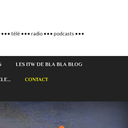
 ••• télé ••• radio ••• podcasts •••
G
LES ITW DE BLA BLA BLOG
E...
CONTACT