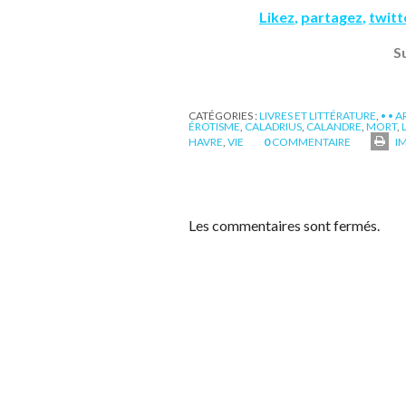
Likez
,
partagez
,
twit
S
CATÉGORIES :
LIVRES ET LITTÉRATURE
,
• • 
ÉROTISME
,
CALADRIUS
,
CALANDRE
,
MORT
,
HAVRE
,
VIE
0
COMMENTAIRE
I
Les commentaires sont fermés.