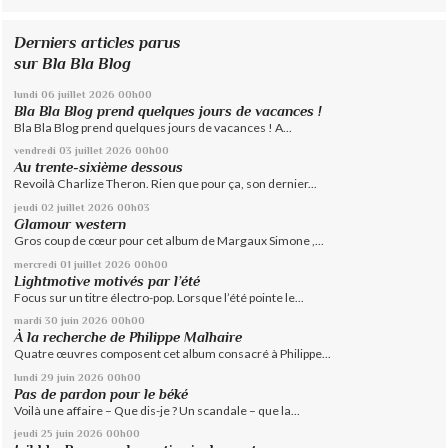
Derniers articles parus
sur Bla Bla Blog
lundi 06
juillet 2026
00h00
Bla Bla Blog prend quelques jours de vacances !
Bla Bla Blog prend quelques jours de vacances ! A...
vendredi 03
juillet 2026
00h00
Au trente-sixième dessous
Revoilà Charlize Theron. Rien que pour ça, son dernier...
jeudi 02
juillet 2026
00h03
Glamour western
Gros coup de cœur pour cet album de Margaux Simone ,...
mercredi 01
juillet 2026
00h00
Lightmotive motivés par l’été
Focus sur un titre électro-pop. Lorsque l’été pointe le...
mardi 30
juin 2026
00h00
À la recherche de Philippe Malhaire
Quatre œuvres composent cet album consacré à Philippe...
lundi 29
juin 2026
00h00
Pas de pardon pour le béké
Voilà une affaire – Que dis-je ? Un scandale – que la...
jeudi 25
juin 2026
00h00