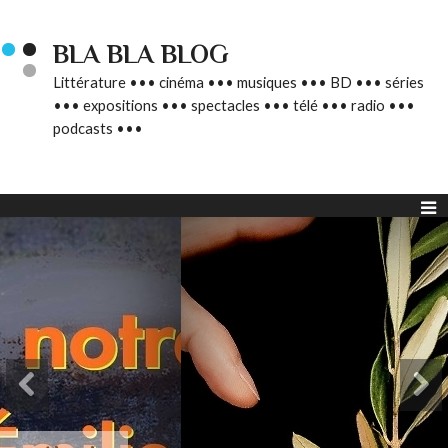
BLA BLA BLOG
Littérature ••• cinéma ••• musiques ••• BD ••• séries
••• expositions ••• spectacles ••• télé ••• radio •••
podcasts •••