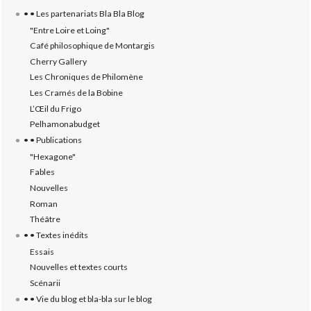
• • Les partenariats Bla Bla Blog
"Entre Loire et Loing"
Café philosophique de Montargis
Cherry Gallery
Les Chroniques de Philomène
Les Cramés de la Bobine
L’‎Œil du Frigo
Pelhamonabudget
• • Publications
"Hexagone"
Fables
Nouvelles
Roman
Théâtre
• • Textes inédits
Essais
Nouvelles et textes courts
Scénarii
• • Vie du blog et bla-bla sur le blog