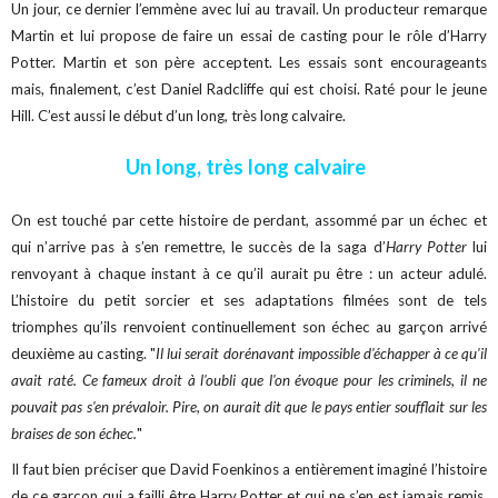
Un jour, ce dernier l’emmène avec lui au travail. Un producteur remarque
Martin et lui propose de faire un essai de casting pour le rôle d’Harry
Potter. Martin et son père acceptent. Les essais sont encourageants
mais, finalement, c’est Daniel Radcliffe qui est choisi. Raté pour le jeune
Hill. C’est aussi le début d’un long, très long calvaire.
Un long, très long calvaire
On est touché par cette histoire de perdant, assommé par un échec et
qui n’arrive pas à s’en remettre, le succès de la saga d’
Harry Potter
lui
renvoyant à chaque instant à ce qu’il aurait pu être : un acteur adulé.
L’histoire du petit sorcier et ses adaptations filmées sont de tels
triomphes qu’ils renvoient continuellement son échec au garçon arrivé
deuxième au casting. "
Il lui serait dorénavant impossible d'échapper à ce qu'il
avait raté. Ce fameux droit à l'oubli que l'on évoque pour les criminels, il ne
pouvait pas s'en prévaloir. Pire, on aurait dit que le pays entier soufflait sur les
braises de son échec.
"
Il faut bien préciser que David Foenkinos a entièrement imaginé l’histoire
de ce garçon qui a failli être Harry Potter et qui ne s’en est jamais remis.