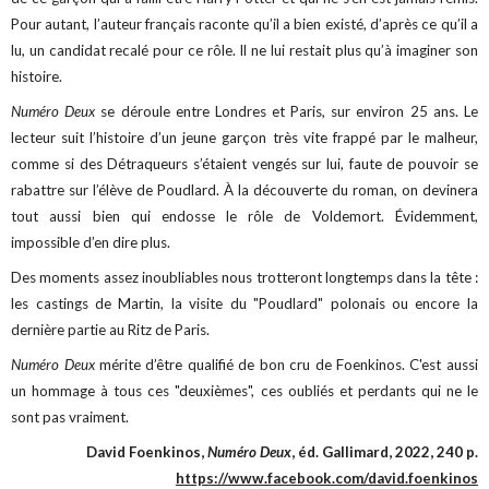
Pour autant, l’auteur français raconte qu’il a bien existé, d’après ce qu’il a
lu, un candidat recalé pour ce rôle. Il ne lui restait plus qu’à imaginer son
histoire.
Numéro Deux
se déroule entre Londres et Paris, sur environ 25 ans. Le
lecteur suit l’histoire d’un jeune garçon très vite frappé par le malheur,
comme si des Détraqueurs s’étaient vengés sur lui, faute de pouvoir se
rabattre sur l’élève de Poudlard. À la découverte du roman, on devinera
tout aussi bien qui endosse le rôle de Voldemort. Évidemment,
impossible d’en dire plus.
Des moments assez inoubliables nous trotteront longtemps dans la tête :
les castings de Martin, la visite du "Poudlard" polonais ou encore la
dernière partie au Ritz de Paris.
Numéro Deux
mérite d’être qualifié de bon cru de Foenkinos. C'est aussi
un hommage à tous ces "deuxièmes", ces oubliés et perdants qui ne le
sont pas vraiment.
David Foenkinos,
Numéro Deux
, éd. Gallimard, 2022, 240 p.
https://www.facebook.com/david.foenkinos