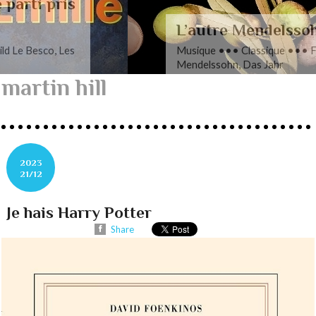
L’autre Mendelssohn
Musique ••• Classique ••• Fanny
Mendelssohn, Das Jahr
martin hill
2023
21/12
Je hais Harry Potter
Share