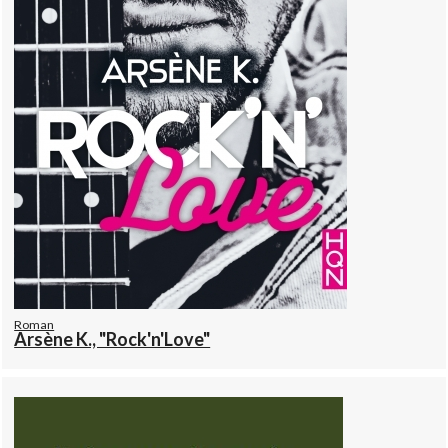
Roman
Arsène K., "Rock'n'Love"