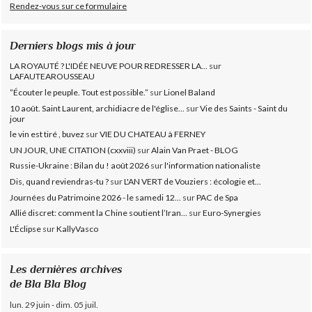
Rendez-vous sur ce formulaire
Derniers blogs mis à jour
LA ROYAUTÉ ? L'IDÉE NEUVE POUR REDRESSER LA...
sur
LAFAUTEAROUSSEAU
”Écouter le peuple. Tout est possible.”
sur
Lionel Baland
10 août. Saint Laurent, archidiacre de l'église...
sur
Vie des Saints - Saint du
jour
le vin est tiré , buvez
sur
VIE DU CHATEAU à FERNEY
UN JOUR, UNE CITATION (cxxviii)
sur
Alain Van Praet - BLOG
Russie-Ukraine : Bilan du ! août 2026
sur
l'information nationaliste
Dis, quand reviendras-tu ?
sur
L'AN VERT de Vouziers : écologie et...
Journées du Patrimoine 2026 - le samedi 12...
sur
PAC de Spa
Allié discret: comment la Chine soutient l’Iran...
sur
Euro-Synergies
L'Éclipse
sur
KallyVasco
Les dernières archives
de Bla Bla Blog
lun. 29 juin - dim. 05 juil.