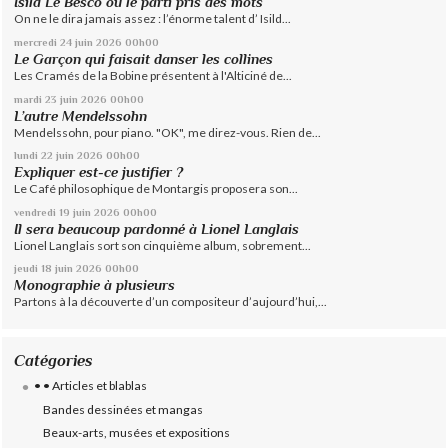
Isild Le Besco ou le parti pris des mots
On ne le dira jamais assez : l’énorme talent d’ Isild...
mercredi 24
juin 2026
00h00
Le Garçon qui faisait danser les collines
Les Cramés de la Bobine présentent à l'Alticiné de...
mardi 23
juin 2026
00h00
L’autre Mendelssohn
Mendelssohn, pour piano. "OK", me direz-vous. Rien de...
lundi 22
juin 2026
00h00
Expliquer est-ce justifier ?
Le Café philosophique de Montargis proposera son...
vendredi 19
juin 2026
00h00
Il sera beaucoup pardonné à Lionel Langlais
Lionel Langlais sort son cinquième album, sobrement...
jeudi 18
juin 2026
00h00
Monographie à plusieurs
Partons à la découverte d’un compositeur d’aujourd’hui,...
Catégories
• • Articles et blablas
Bandes dessinées et mangas
Beaux-arts, musées et expositions