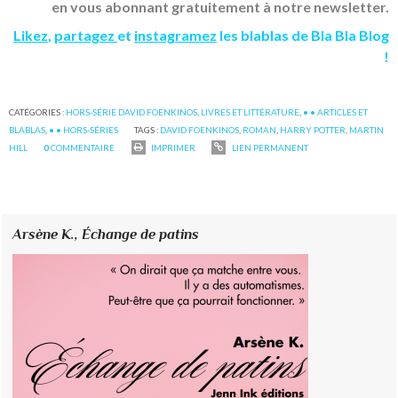
en vous abonnant gratuitement à notre newsletter.
Likez
,
partagez
et
instagramez
les blablas de Bla Bla Blog
!
CATÉGORIES :
HORS-SÉRIE DAVID FOENKINOS
,
LIVRES ET LITTÉRATURE
,
• • ARTICLES ET
BLABLAS
,
• • HORS-SÉRIES
TAGS :
DAVID FOENKINOS
,
ROMAN
,
HARRY POTTER
,
MARTIN
HILL
0
COMMENTAIRE
IMPRIMER
LIEN PERMANENT
Arsène K.,
Échange de patins