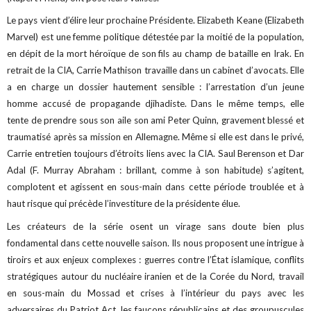
Le pays vient d’élire leur prochaine Présidente. Elizabeth Keane (Elizabeth
Marvel) est une femme politique détestée par la moitié de la population,
en dépit de la mort héroïque de son fils au champ de bataille en Irak. En
retrait de la CIA, Carrie Mathison travaille dans un cabinet d’avocats. Elle
a en charge un dossier hautement sensible : l’arrestation d’un jeune
homme accusé de propagande djihadiste. Dans le même temps, elle
tente de prendre sous son aile son ami Peter Quinn, gravement blessé et
traumatisé après sa mission en Allemagne. Même si elle est dans le privé,
Carrie entretien toujours d’étroits liens avec la CIA. Saul Berenson et Dar
Adal (F. Murray Abraham : brillant, comme à son habitude) s’agitent,
complotent et agissent en sous-main dans cette période troublée et à
haut risque qui précède l’investiture de la présidente élue.
Les créateurs de la série osent un virage sans doute bien plus
fondamental dans cette nouvelle saison. Ils nous proposent une intrigue à
tiroirs et aux enjeux complexes : guerres contre l’État islamique, conflits
stratégiques autour du nucléaire iranien et de la Corée du Nord, travail
en sous-main du Mossad et crises à l’intérieur du pays avec les
adversaires du Patriot Act, les faucons républicains et des groupuscules