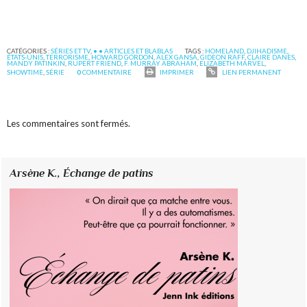
CATÉGORIES :
SÉRIES ET TV
,
• • ARTICLES ET BLABLAS
TAGS :
HOMELAND
,
DJIHADISME
,
ÉTATS-UNIS
,
TERRORISME
,
HOWARD GORDON
,
ALEX GANSA
,
GIDEON RAFF
,
CLAIRE DANES
,
MANDY PATINKIN
,
RUPERT FRIEND
,
F. MURRAY ABRAHAM
,
ELIZABETH MARVEL
,
SHOWTIME
,
SÉRIE
0
COMMENTAIRE
IMPRIMER
LIEN PERMANENT
Les commentaires sont fermés.
Arsène K.,
Échange de patins