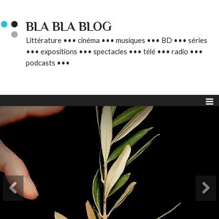
BLA BLA BLOG
Littérature ••• cinéma ••• musiques ••• BD ••• séries
••• expositions ••• spectacles ••• télé ••• radio •••
podcasts •••