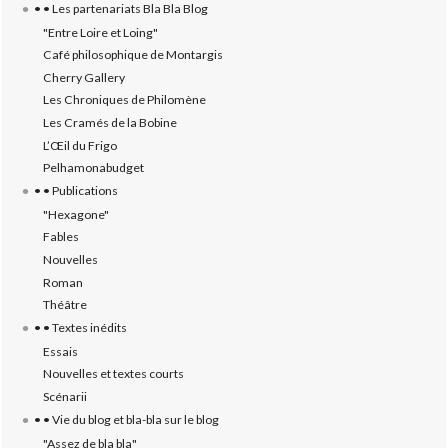
• • Les partenariats Bla Bla Blog
"Entre Loire et Loing"
Café philosophique de Montargis
Cherry Gallery
Les Chroniques de Philomène
Les Cramés de la Bobine
L’‎Œil du Frigo
Pelhamonabudget
• • Publications
"Hexagone"
Fables
Nouvelles
Roman
Théâtre
• • Textes inédits
Essais
Nouvelles et textes courts
Scénarii
• • Vie du blog et bla-bla sur le blog
"Assez de bla bla"