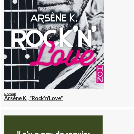
Roman
Arsène K., "Rock'n'Love"