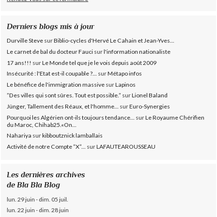
Derniers blogs mis à jour
Durville Steve
sur
Biblio-cycles d'Hervé Le Cahain et Jean-Yves...
Le carnet de bal du docteur Fauci
sur
l'information nationaliste
17 ans!!!
sur
Le Monde tel que je le vois depuis août 2009
Insécurité : l'Etat est-il coupable ?...
sur
Métapo infos
Le bénéfice de l'immigration massive
sur
Lapinos
”Des villes qui sont sûres. Tout est possible.”
sur
Lionel Baland
Jünger, Tallement des Réaux, et l'homme...
sur
Euro-Synergies
Pourquoi les Algérien ont-ils toujours tendance...
sur
Le Royaume Chérifien
du Maroc, Chihab25.«On...
Nahariya
sur
kibboutznick lamballais
Activité de notre Compte ”X”...
sur
LAFAUTEAROUSSEAU
Les dernières archives
de Bla Bla Blog
lun. 29 juin - dim. 05 juil.
lun. 22 juin - dim. 28 juin