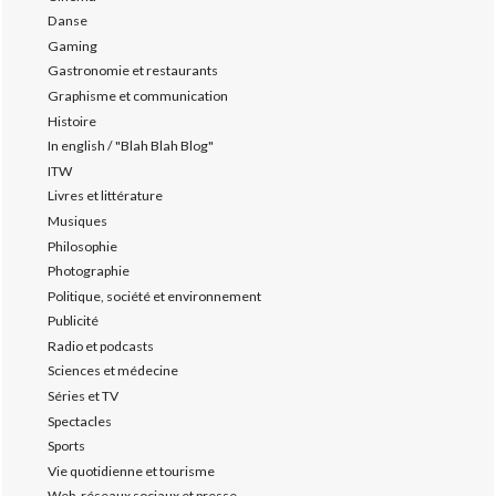
Danse
Gaming
Gastronomie et restaurants
Graphisme et communication
Histoire
In english / "Blah Blah Blog"
ITW
Livres et littérature
Musiques
Philosophie
Photographie
Politique, société et environnement
Publicité
Radio et podcasts
Sciences et médecine
Séries et TV
Spectacles
Sports
Vie quotidienne et tourisme
Web, réseaux sociaux et presse