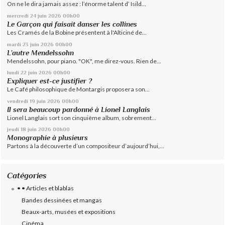
On ne le dira jamais assez : l’énorme talent d’ Isild...
mercredi 24
juin 2026
00h00
Le Garçon qui faisait danser les collines
Les Cramés de la Bobine présentent à l'Alticiné de...
mardi 23
juin 2026
00h00
L’autre Mendelssohn
Mendelssohn, pour piano. "OK", me direz-vous. Rien de...
lundi 22
juin 2026
00h00
Expliquer est-ce justifier ?
Le Café philosophique de Montargis proposera son...
vendredi 19
juin 2026
00h00
Il sera beaucoup pardonné à Lionel Langlais
Lionel Langlais sort son cinquième album, sobrement...
jeudi 18
juin 2026
00h00
Monographie à plusieurs
Partons à la découverte d’un compositeur d’aujourd’hui,...
Catégories
• • Articles et blablas
Bandes dessinées et mangas
Beaux-arts, musées et expositions
Cinéma