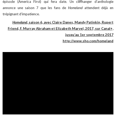
épisode (America First) qui fera date. Un cliffhanger d’anthologie
annonce une saison 7 que les fans de
Homeland
attendent déjà en
trépignant d’impatience.
Homeland
, saison 6, avec Claire Danes, Mandy Patinkin, Rupert
Friend, F. Murray Abraham et Elizabeth Marvel, 2017, sur Canal+,
jusqu’au 1er septembre 2017
http://www.sho.com/homeland