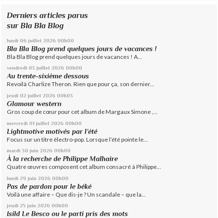
Derniers articles parus
sur Bla Bla Blog
lundi 06
juillet 2026
00h00
Bla Bla Blog prend quelques jours de vacances !
Bla Bla Blog prend quelques jours de vacances ! A...
vendredi 03
juillet 2026
00h00
Au trente-sixième dessous
Revoilà Charlize Theron. Rien que pour ça, son dernier...
jeudi 02
juillet 2026
00h03
Glamour western
Gros coup de cœur pour cet album de Margaux Simone ,...
mercredi 01
juillet 2026
00h00
Lightmotive motivés par l’été
Focus sur un titre électro-pop. Lorsque l’été pointe le...
mardi 30
juin 2026
00h00
À la recherche de Philippe Malhaire
Quatre œuvres composent cet album consacré à Philippe...
lundi 29
juin 2026
00h00
Pas de pardon pour le béké
Voilà une affaire – Que dis-je ? Un scandale – que la...
jeudi 25
juin 2026
00h00
Isild Le Besco ou le parti pris des mots