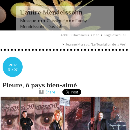
L’autre Mendelssohn
Musique ••• Classique ••• Fanny
Mendelssohn, Das Jahr
400 000 hommes à la mer
Page d'accueil
Jeanne Moreau, "Le Tourbillon de la Vie"
2017
31/07
Pleure, ô pays bien-aimé
Share