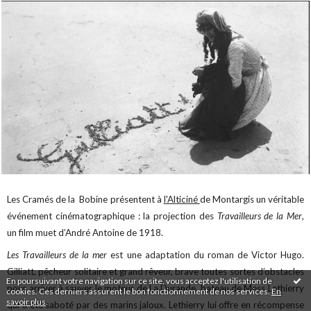
Les Cramés de la Bobine présentent à
l'Alticiné
de Montargis un véritable
événement cinématographique : la projection des
Travailleurs de la Mer
,
un film muet d’André Antoine de 1918.
Les Travailleurs de la mer
est une adaptation du roman de Victor Hugo.
Gilliatt, pêcheur solitaire et grand rêveur, brave toutes sortes d’obstacles
En poursuivant votre navigation sur ce site, vous acceptez l'utilisation de
pour arriver à sauver le moteur de La Durande, bateau de Mess Lethierry
cookies. Ces derniers assurent le bon fonctionnement de nos services.
En
savoir plus
.
qui a été saboté par des marins jaloux. Lethierry lui offre en récompense