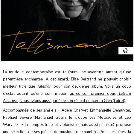
La musique contemporaine est toujours une aventure autant qu’une
parenthèse enchantée. À cet égard,
Élise Bertrand
ne pouvait choisir
meilleur titre
que
Talisman
pour son deuxième album
. Voilà un coup
d’éclat autant qu’une confirmation
après son premier opus,
Lettera
Amorosa
.
Nous avions aussi parlé de son récent concert à Gien (Loiret)
.
Accompagnée de ses ami⸱e⸱s – Adèle Charvet, Emmanuelle Demuyter,
Raphaël Sévère, Nathanaël Gouin, le groupe
Les Métaboles
et Léo
Warynski – la compositrice et violoniste (mais aussi pianiste) propose
une sélection de ses pièces de musique de chambre. Pour certaines, la