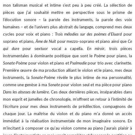
mon talisman musical et intime s’est peu à peu créé. La sélection de
pièces que j’ai souhaité mettre en perspective sous le prisme de
l’élocution sonore – la parole des instruments, la parole des voix
humaines – et de l’univers plus abstrait du langage, comprend mes deux
cycles pour voix et piano :
Trois mélodies sur des poèmes d’Eluard
pour
soprano et piano,
Âme de Nuit
pour mezzo-soprano et piano ainsi que
Ce
qui dure
pour sextuor vocal a capella.
En miroir
, trois pièces
instrumentales à dominante poétique que sont le
Poème
pour piano, la
Sonate-Poème
pour violon et piano et
Psalmodie
pour trio avec clarinette.
Première œuvre de ma production alliant le violon et le piano, mes deux
instruments, la
Sonate-Poème
révèle le plus intime de ma personnalité,
comme une genèse à ma
Sonate
pour violon seul et ma pièce pour piano
Dans les abysses de lumière
. Ces deux dernières pièces, inséparables dans
mon esprit et jumelles de chronologie, m’offrent un retour à l’intimité de
l’écriture pour mes deux instruments de prédilection, compagnons de
chaque jour.
La maîtrise du violon et du piano m’a donné un accès
immédiat à la réalisation instrumentale de mon imaginaire sonore. En
m'incitant à composer ce qu'au violon comme au piano j'aurais plaisir à