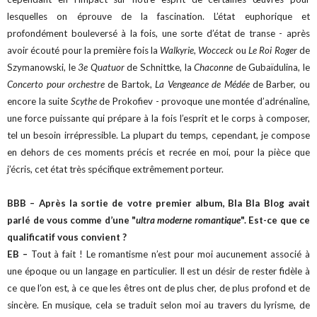
lesquelles on éprouve de la fascination. L’état euphorique et
profondément bouleversé à la fois, une sorte d’état de transe - après
avoir écouté pour la première fois la
Walkyrie
,
Wocceck
ou
Le Roi Roger
de
Szymanowski, le
3e Quatuor
de Schnittke, la
Chaconne
de Gubaïdulina, le
Concerto pour orchestre
de Bartok,
La Vengeance de Médée
de Barber, ou
encore la suite
Scythe
de Prokofiev - provoque une montée d’adrénaline,
une force puissante qui prépare à la fois l’esprit et le corps à composer,
tel un besoin irrépressible. La plupart du temps, cependant, je compose
en dehors de ces moments précis et recrée en moi, pour la pièce que
j’écris, cet état très spécifique extrêmement porteur.
BBB – Après la sortie de votre premier album, Bla Bla Blog avait
parlé de vous comme d’une "
ultra moderne romantique
". Est-ce que ce
qualificatif vous convient ?
EB –
Tout à fait ! Le romantisme n’est pour moi aucunement associé à
une époque ou un langage en particulier. Il est un désir de rester fidèle à
ce que l’on est, à ce que les êtres ont de plus cher, de plus profond et de
sincère. En musique, cela se traduit selon moi au travers du lyrisme, de