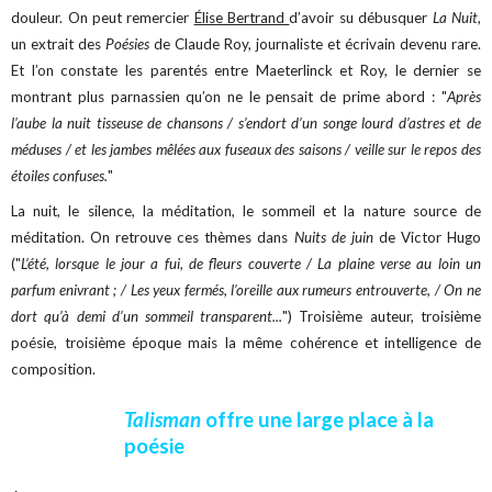
douleur. On peut remercier
Élise Bertrand
d’avoir su débusquer
La Nuit
,
un extrait des
Poésies
de Claude Roy, journaliste et écrivain devenu rare.
Et l’on constate les parentés entre Maeterlinck et Roy, le dernier se
montrant plus parnassien qu’on ne le pensait de prime abord : "
Après
l’aube la nuit tisseuse de chansons / s’endort d’un songe lourd d’astres et de
méduses / et les jambes mêlées aux fuseaux des saisons / veille sur le repos des
étoiles confuses.
"
La nuit, le silence, la méditation, le sommeil et la nature source de
méditation. On retrouve ces thèmes dans
Nuits de juin
de Victor Hugo
("
L’été, lorsque le jour a fui, de fleurs couverte / La plaine verse au loin un
parfum enivrant ; / Les yeux fermés, l’oreille aux rumeurs entrouverte, / On ne
dort qu’à demi d’un sommeil transparent...
") Troisième auteur, troisième
poésie, troisième époque mais la même cohérence et intelligence de
composition.
Talisman
offre une large place à la
poésie