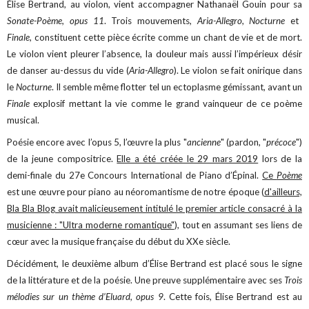
Élise Bertrand, au violon, vient accompagner Nathanaël Gouin pour sa
Sonate-Poème, opus 11
. Trois mouvements,
Aria-Allegro
,
Nocturne
et
Finale
, constituent cette pièce écrite comme un chant de vie et de mort.
Le violon vient pleurer l’absence, la douleur mais aussi l’impérieux désir
de danser au-dessus du vide (
Aria-Allegro
). Le violon se fait onirique dans
le
Nocturne
. Il semble même flotter tel un ectoplasme gémissant, avant un
Finale
explosif mettant la vie comme le grand vainqueur de ce poème
musical.
Poésie encore avec l’opus 5, l’œuvre la plus "
ancienne
" (pardon, "
précoce
")
de la jeune compositrice.
Elle a été créée le 29 mars 2019
lors de la
demi-finale du 27e Concours International de Piano d’Épinal.
Ce
Poème
est une œuvre pour piano au néoromantisme de notre époque (
d'ailleurs,
Bla Bla Blog avait malicieusement intitulé le premier article consacré à la
musicienne : "Ultra moderne romantique"
), tout en assumant ses liens de
cœur avec la musique française du début du XXe siècle.
Décidément, le deuxième album d’Élise Bertrand est placé sous le signe
de la littérature et de la poésie. Une preuve supplémentaire avec ses
Trois
mélodies sur un thème d’Eluard, opus 9
. Cette fois, Élise Bertrand est au