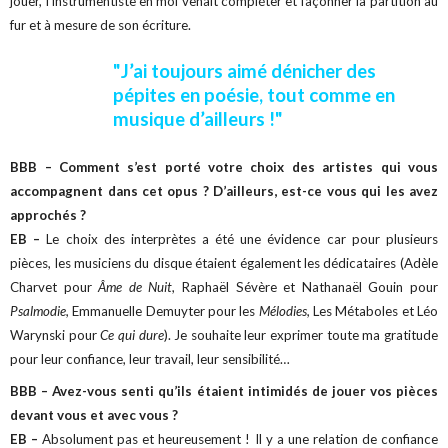
jouer, l'instrumentiste en moi venait compléter et façonner la partition au
fur et à mesure de son écriture.
"J’ai toujours aimé dénicher des
pépites en poésie, tout comme en
musique d’ailleurs !"
BBB – Comment s’est porté votre choix des artistes qui vous
accompagnent dans cet opus ? D’ailleurs, est-ce vous qui les avez
approchés ?
EB –
Le choix des interprètes a été une évidence car pour plusieurs
pièces, les musiciens du disque étaient également les dédicataires (Adèle
Charvet pour
Âme de Nuit
, Raphaël Sévère et Nathanaël Gouin pour
Psalmodie,
Emmanuelle Demuyter pour les
Mélodies,
Les Métaboles et Léo
Warynski pour
Ce qui dure
). Je souhaite leur exprimer toute ma gratitude
pour leur confiance, leur travail, leur sensibilité…
BBB – Avez-vous senti qu’ils étaient intimidés de jouer vos pièces
devant vous et avec vous ?
EB –
Absolument pas et heureusement ! Il y a une relation de confiance