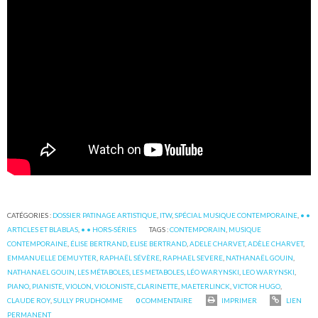
CATÉGORIES :
DOSSIER PATINAGE ARTISTIQUE
,
ITW
,
SPÉCIAL MUSIQUE CONTEMPORAINE
,
• •
ARTICLES ET BLABLAS
,
• • HORS-SÉRIES
TAGS :
CONTEMPORAIN
,
MUSIQUE
CONTEMPORAINE
,
ÉLISE BERTRAND
,
ELISE BERTRAND
,
ADELE CHARVET
,
ADÈLE CHARVET
,
EMMANUELLE DEMUYTER
,
RAPHAËL SÉVÈRE
,
RAPHAEL SEVERE
,
NATHANAËL GOUIN
,
NATHANAEL GOUIN
,
LES MÉTABOLES
,
LES METABOLES
,
LÉO WARYNSKI
,
LEO WARYNSKI
,
PIANO
,
PIANISTE
,
VIOLON
,
VIOLONISTE
,
CLARINETTE
,
MAETERLINCK
,
VICTOR HUGO
,
CLAUDE ROY
,
SULLY PRUDHOMME
0
COMMENTAIRE
IMPRIMER
LIEN
PERMANENT