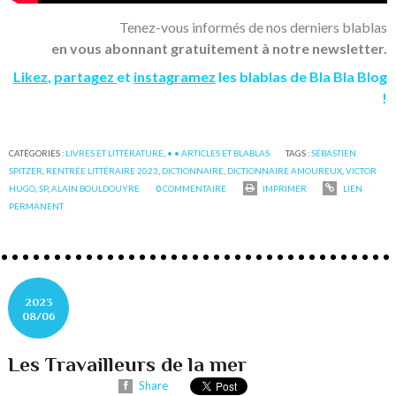
Tenez-vous informés de nos derniers blablas
en vous abonnant gratuitement à notre newsletter.
Likez
,
partagez
et
instagramez
les blablas de Bla Bla Blog
!
CATÉGORIES :
LIVRES ET LITTÉRATURE
,
• • ARTICLES ET BLABLAS
TAGS :
SÉBASTIEN
SPITZER
,
RENTRÉE LITTÉRAIRE 2023
,
DICTIONNAIRE
,
DICTIONNAIRE AMOUREUX
,
VICTOR
HUGO
,
SP
,
ALAIN BOULDOUYRE
0
COMMENTAIRE
IMPRIMER
LIEN
PERMANENT
2023
08/06
Les Travailleurs de la mer
Share