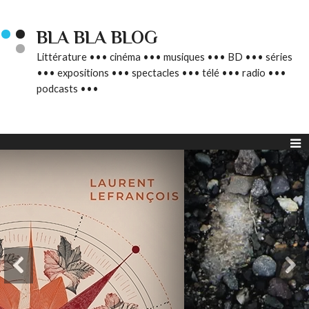
BLA BLA BLOG
Littérature ••• cinéma ••• musiques ••• BD ••• séries
••• expositions ••• spectacles ••• télé ••• radio •••
podcasts •••