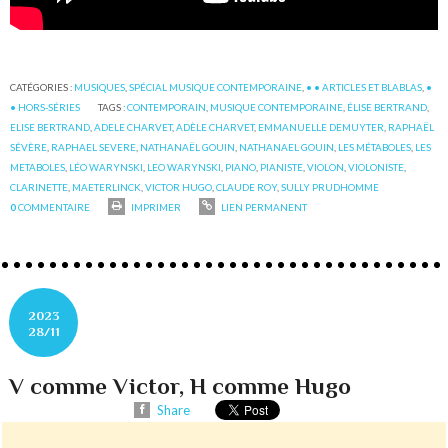
CATÉGORIES :
MUSIQUES
,
SPÉCIAL MUSIQUE CONTEMPORAINE
,
• • ARTICLES ET BLABLAS
,
•
• HORS-SÉRIES
TAGS :
CONTEMPORAIN
,
MUSIQUE CONTEMPORAINE
,
ÉLISE BERTRAND
,
ELISE BERTRAND
,
ADELE CHARVET
,
ADÈLE CHARVET
,
EMMANUELLE DEMUYTER
,
RAPHAËL
SÉVÈRE
,
RAPHAEL SEVERE
,
NATHANAËL GOUIN
,
NATHANAEL GOUIN
,
LES MÉTABOLES
,
LES
METABOLES
,
LÉO WARYNSKI
,
LEO WARYNSKI
,
PIANO
,
PIANISTE
,
VIOLON
,
VIOLONISTE
,
CLARINETTE
,
MAETERLINCK
,
VICTOR HUGO
,
CLAUDE ROY
,
SULLY PRUDHOMME
0
COMMENTAIRE
IMPRIMER
LIEN PERMANENT
2023
28/11
V comme Victor, H comme Hugo
Share