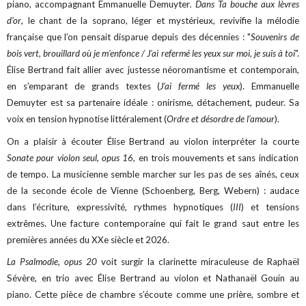
piano, accompagnant Emmanuelle Demuyter
. Dans Ta bouche aux lèvres
d’or
, le chant de la soprano, léger et mystérieux, revivifie la mélodie
française que l’on pensait disparue depuis des décennies : "
Souvenirs de
bois vert, brouillard où je m'enfonce / J'ai refermé les yeux sur moi, je suis à toi
".
Élise Bertrand fait allier avec justesse néoromantisme et contemporain,
en s’emparant de grands textes (
J’ai fermé les yeux
). Emmanuelle
Demuyter est sa partenaire idéale : onirisme, détachement, pudeur. Sa
voix en tension hypnotise littéralement (
Ordre et désordre de l’amour
).
On a plaisir à écouter Élise Bertrand au violon interpréter la courte
Sonate pour violon seul, opus 16,
en trois mouvements et sans indication
de tempo. La musicienne semble marcher sur les pas de ses aînés, ceux
de la seconde école de Vienne (Schoenberg, Berg, Webern) : audace
dans l’écriture, expressivité, rythmes hypnotiques (
III
) et tensions
extrêmes. Une facture contemporaine qui fait le grand saut entre les
premières années du XXe siècle et 2026.
La Psalmodie, opus 20
voit surgir la clarinette miraculeuse de Raphaël
Sévère, en trio avec Élise Bertrand au violon et Nathanaël Gouin au
piano. Cette pièce de chambre s’écoute comme une prière, sombre et