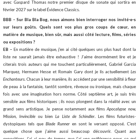
avec Gaspard Thomas notre premier disque de sonate qui sortira en
février 2027 sur le label Évidence Classics.
BBB – Sur Bla Bla Bog, nous aimons bien interroger nos invité·e·s
sur leurs goûts. Quels sont vos plus gros coups de cœur, en
matière de musique, bien sûr, mais aussi côté lecture, films, séries
ou expositions ?
EB –
En matière de musique, j’en ai cité quelques uns plus haut dont la
liste ne saurait jamais être exhaustive ! J’aime énormément lire et je
citerais trois auteurs qui me touchent particulièrement, Gabriel Garcia
Marquez, Hermann Hesse et Romain Gary dont je lis actuellement
Les
Enchanteurs
. Chacun à leur manière, ils accèdent par une sensibilité à fleur
de peau à la fantaisie, tantôt sombre, rêveuse ou ironique, mais chaque
fois avec une imagination hors norme.
Côté septième art, je suis très
sensible aux films historiques ; ils nous plongent dans la réalité avec un
grand sens artistique. Je pense notamment aux films
Apocalypse now,
Mission, Invincible
ou bien
La Liste de Schindler
. Les films futuristes-
dystopiques tels que
Blade Runner
en sont le versant opposé. C’est
quelque chose que j’aime aussi beaucoup découvrir. Quant aux
expositions, j’ai si peu de temps que j’ai une préférence pour ce qui