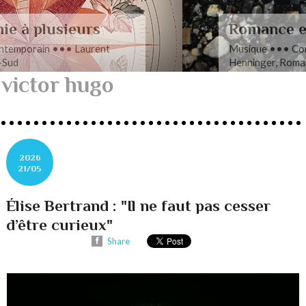
Romance en musique
Musique ••• Contemporain ••• Nathan
Henninger, Romanza pour cordes
victor hugo
2026
21/05
Élise Bertrand : "Il ne faut pas cesser
d’être curieux"
Share