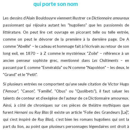
qui porte son nom
Les dessins d’Alain Bouldouyre viennent illustrer ce
Dictionnaire amoureux
passionnant qui réjouira autant les "hugoliens" que les passionnés de
littérature. On peut lire cet ouvrage en picorant telle ou telle entrée,
comme on peut le dévorer de la première à la dernière page. De A
comme "Abeille" – le cadeau et hommage fait à l’écrivain au retour de son
long exil, en 1870 – à Z comme le mystérieux "Zoïle" – référence à un
ancien penseur sophiste grec, mentionné dans
Les Châtiments
– en
passant par E comme "Esméralda" ou N comme "Napoléon" – les deux, le
"Grand" et le "Petit".
Si plusieurs entrées ne comportent qu’une seule citation de Victor Hugo
("Amour", "Canon", "Famille", "Obus" ou "Quolibets"), il faut saluer les
talents de conteur et d’exégèse de l’auteur de ce Dictionnaire amoureux.
Ainsi, à côté de chroniques sur ces pièces de théâtre mythiques que
furent
Hernani
ou
Ruy Blas
(il existe un article "Folie des Grandeurs [La]",
qui s'est inspiré de
Ruy Blas
), c’est bien les romans hugoliens qui ont la
part du lion, au point que plusieurs personnages légendaires ont droit à