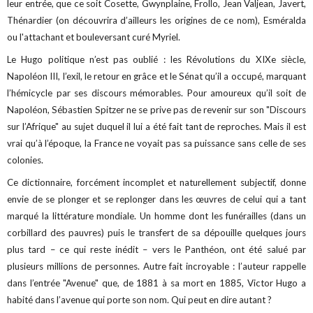
leur entrée, que ce soit Cosette, Gwynplaine, Frollo, Jean Valjean, Javert,
Thénardier (on découvrira d’ailleurs les origines de ce nom), Esméralda
ou l'attachant et bouleversant curé Myriel.
Le Hugo politique n’est pas oublié : les Révolutions du XIXe siècle,
Napoléon III, l’exil, le retour en grâce et le Sénat qu’il a occupé, marquant
l’hémicycle par ses discours mémorables. Pour amoureux qu’il soit de
Napoléon, Sébastien Spitzer ne se prive pas de revenir sur son "Discours
sur l’Afrique" au sujet duquel il lui a été fait tant de reproches. Mais il est
vrai qu’à l’époque, la France ne voyait pas sa puissance sans celle de ses
colonies.
Ce dictionnaire, forcément incomplet et naturellement subjectif, donne
envie de se plonger et se replonger dans les œuvres de celui qui a tant
marqué la littérature mondiale. Un homme dont les funérailles (dans un
corbillard des pauvres) puis le transfert de sa dépouille quelques jours
plus tard – ce qui reste inédit – vers le Panthéon, ont été salué par
plusieurs millions de personnes. Autre fait incroyable : l’auteur rappelle
dans l’entrée "Avenue" que, de 1881 à sa mort en 1885, Victor Hugo a
habité dans l’avenue qui porte son nom. Qui peut en dire autant ?