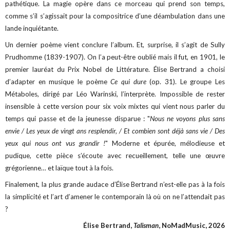
pathétique. La magie opère dans ce morceau qui prend son temps,
comme s’il s’agissait pour la compositrice d’une déambulation dans une
lande inquiétante.
Un dernier poème vient conclure l’album. Et, surprise, il s’agit de Sully
Prudhomme (1839-1907). On l’a peut-être oublié mais il fut, en 1901, le
premier lauréat du Prix Nobel de Littérature. Élise Bertrand a choisi
d’adapter en musique le poème
Ce qui dure
(op. 31). Le groupe Les
Métaboles, dirigé par Léo Warinski, l’interprète. Impossible de rester
insensible à cette version pour six voix mixtes qui vient nous parler du
temps qui passe et de la jeunesse disparue : "
Nous ne voyons plus sans
envie / Les yeux de vingt ans resplendir, / Et combien sont déjà sans vie / Des
yeux qui nous ont vus grandir !
" Moderne et épurée, mélodieuse et
pudique, cette pièce s’écoute avec recueillement, telle une œuvre
grégorienne… et laïque tout à la fois.
Finalement, la plus grande audace d’Élise Bertrand n’est-elle pas à la fois
la simplicité et l’art d’amener le contemporain là où on ne l’attendait pas
?
Élise Bertrand,
Talisman
, NoMadMusic, 2026