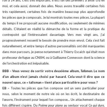
l’on a 14 ans, c’est très important. Il est l’un des premiers à avoir cru en
moi, et cela aussi, donnait des ailes. Nous avons travaillé certaines fois
très rapidement, certaines fois de manière beaucoup plus approfondie
les pièces que je composais. Je lui montrais toutes mes pièces. La plupart
du temps il ne proposait aucune modification, ou seulement de minimes
détails.
C’étaient en réalité la démarche de la forme et la pratique du
contrepoint qui l’intéressaient davantage. Vers mes vingt ans, j’ai
progressivement ressenti le besoin de prendre mon envol. Cela s’est fait
naturellement, et entre temps d’autres personnalités ont été marquantes
dans mon parcours, je pense notamment à Thierry Escaich qui était mon
professeur de fugue au CNSM, ou à Guillaume Connesson dont la science
de l’orchestration est inépuisable.
BBB – Vous venez de sortir votre deuxième album,
Talisman
. Le nom
d’un album n’est jamais choisi par hasard. Cela veut-il dire que ce
nouvel opus, ce « talisman » tient place particulière pour vous ?
EB –
Toutes les pièces que l’on compose ont un sens particulier pour
nous, selon le moment de notre vie où on les écrit, le destinataire de
l’œuvre, l’instrument pour lequel l’on compose... Un attachement chaque
fois différent s’opère. Du
Poème pour piano
au sextuor vocal
Ce qui dure
,