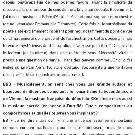
depuis longtemps l’un de mes poèmes favoris, alliant la simplicité du
discours à la profondeur du sens donné à la vie qui s’écoule. Récemment,
j’ai mis en musique la
Prière
d’Antonin Artaud pour soprano et orchestre
(de nouveau avec Emmanuelle Demuyter). Cette fois-ci, le surréalisme du
poète a été extrêmement inspirant pour moi, notamment du point de vue
du climat général de la pièce et de l’orchestration. Cette poésie à la fois
fervente, mystérieuse, dont la supplique s’adresse peut être à Dieu, invite
le lecteur (et l’auditeur) dans une quête de sens. Nécessité vitale -
presque une question de survie - dans des œuvres comme
L’Ombilic des
limbes ou Le Pèse Nerfs
, l’écriture d’Artaud s’apparente à une tentative
désespérée de se reconstruire intérieurement.
BBB – Musicalement, on sent chez vous une grande audace et
beaucoup d’influences se mêlant : le romantisme, la Seconde école
de Vienne, la musique française du début du XXe siècle mais aussi
la musique sacrée (on pense à Duruflé). Quels compositeurs ou
compositrices et quelles œuvres vous inspirent ?
EB –
Je ne dirais pas qu’il y a une influence assumée de certains
compositeurs en particulier pour ensuite composer… mais je crois
cependant en l’impact sur notre esprit de certaines œuvres pour