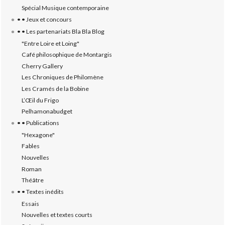
Spécial Musique contemporaine
• • Jeux et concours
• • Les partenariats Bla Bla Blog
"Entre Loire et Loing"
Café philosophique de Montargis
Cherry Gallery
Les Chroniques de Philomène
Les Cramés de la Bobine
L’‎Œil du Frigo
Pelhamonabudget
• • Publications
"Hexagone"
Fables
Nouvelles
Roman
Théâtre
• • Textes inédits
Essais
Nouvelles et textes courts