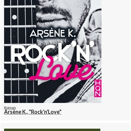
Roman
Arsène K., "Rock'n'Love"