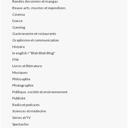
Bandes dessinées et mangas
Beaux-arts, musées et expositions
Cinéma
Danse
Gaming
Gastronomie et restaurants
Graphisme et communication
Histoire
In english / "Blah Blah Blog"
ITW
Livres et littérature
Musiques
Philosophie
Photographie
Politique, société et environnement
Publicité
Radio et podcasts
Sciences et médecine
Séries et TV
Spectacles