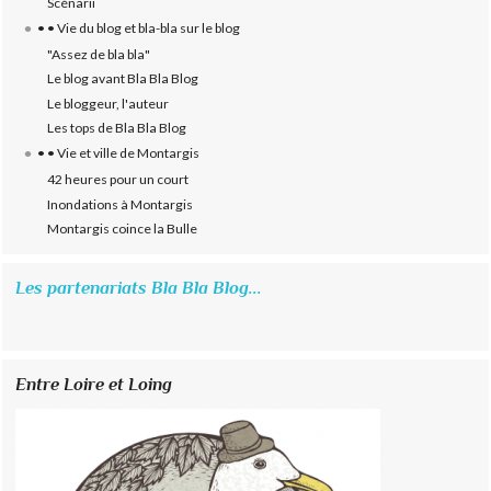
Scénarii
• • Vie du blog et bla-bla sur le blog
"Assez de bla bla"
Le blog avant Bla Bla Blog
Le bloggeur, l'auteur
Les tops de Bla Bla Blog
• • Vie et ville de Montargis
42 heures pour un court
Inondations à Montargis
Montargis coince la Bulle
Les partenariats Bla Bla Blog...
Entre Loire et Loing