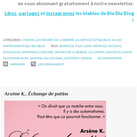
en vous abonnant gratuitement à notre newsletter.
Likez
,
partagez
et
instagramez
les blablas de Bla Bla Blog
!
CATÉGORIES :
CINÉMA
,
LES CRAMÉS DE LA BOBINE
,
• • ARTICLES ET BLABLAS
,
• • LES
PARTENARIATS BLA BLA BLOG
TAGS :
BARRAGE
,
FILM
,
LONG-MÉTRAGE
,
SOUDAN
,
SOUDANAIS
,
MONTARGIS
,
ALTICINE
,
CRAMES DE LA BOBINE
,
ALI CHERRI
,
MAHER EL KHAIR
,
MUDATHIR MUSA
,
SANTINO AGUER DING
,
GEOFFROY GRISON
0
COMMENTAIRE
IMPRIMER
LIEN PERMANENT
Arsène K.,
Échange de patins