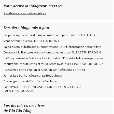
Pour écrire au bloggeur, c'est ici
Rendez-vous sur ce formulaire
Derniers blogs mis à jour
De plus en plus de cardinaux ne maîtrisent plus...
sur
BELGICATHO
Vent de folie !
sur
SYNTHESE NATIONALE
Salaires 2026 : la fin des augmentations...
sur
l'information nationaliste
Découvrir la Balagne avec la Montagne des...
sur
ELIZABETH PARDON
La Dragonne et le Drôle
sur
Les Sandales d'Empédocle librairie jeunesse
Mougeons, moutruches et muselières (635)
sur
ET POURQUOI DONC ?
Rencontre entre Illusion et Allusion
sur
Réflexions du Miroir
James Lee Burke : Clete
sur
Le Bouquineur
*La vie gourmande*
sur
Carré Verlaine
LA ROYAUTÉ ? L'IDÉE NEUVE POUR REDRESSER LA...
sur
LAFAUTEAROUSSEAU
Les dernières archives
de Bla Bla Blog