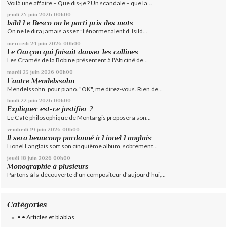
Voilà une affaire – Que dis-je ? Un scandale – que la...
jeudi 25
juin 2026
00h00
Isild Le Besco ou le parti pris des mots
On ne le dira jamais assez : l’énorme talent d’ Isild...
mercredi 24
juin 2026
00h00
Le Garçon qui faisait danser les collines
Les Cramés de la Bobine présentent à l'Alticiné de...
mardi 23
juin 2026
00h00
L’autre Mendelssohn
Mendelssohn, pour piano. "OK", me direz-vous. Rien de...
lundi 22
juin 2026
00h00
Expliquer est-ce justifier ?
Le Café philosophique de Montargis proposera son...
vendredi 19
juin 2026
00h00
Il sera beaucoup pardonné à Lionel Langlais
Lionel Langlais sort son cinquième album, sobrement...
jeudi 18
juin 2026
00h00
Monographie à plusieurs
Partons à la découverte d’un compositeur d’aujourd’hui,...
Catégories
• • Articles et blablas