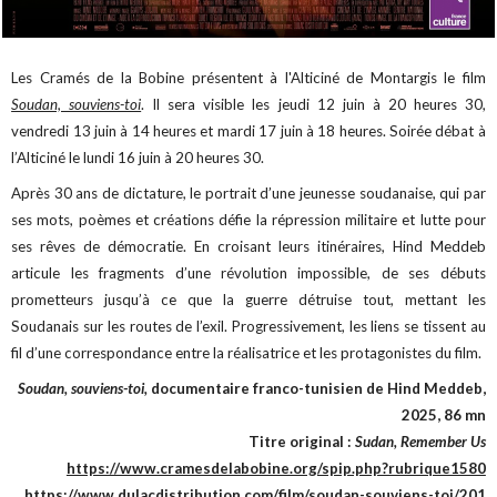
Les Cramés de la Bobine présentent à l'Alticiné de Montargis le film
Soudan, souviens-toi
. Il sera visible les jeudi 12 juin à 20 heures 30,
vendredi 13 juin à 14 heures et mardi 17 juin à 18 heures. Soirée débat à
l’Alticiné le lundi 16 juin à 20 heures 30.
Après 30 ans de dictature, le portrait d’une jeunesse soudanaise, qui par
ses mots, poèmes et créations défie la répression militaire et lutte pour
ses rêves de démocratie. En croisant leurs itinéraires, Hind Meddeb
articule les fragments d’une révolution impossible, de ses débuts
prometteurs jusqu’à ce que la guerre détruise tout, mettant les
Soudanais sur les routes de l’exil. Progressivement, les liens se tissent au
fil d’une correspondance entre la réalisatrice et les protagonistes du film.
Soudan, souviens-toi,
documentaire franco-tunisien de Hind Meddeb,
2025, 86 mn
Titre original :
Sudan, Remember Us
https://www.cramesdelabobine.org/spip.php?rubrique1580
https://www.dulacdistribution.com/film/soudan-souviens-toi/201