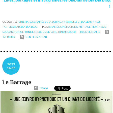
!
CATÉGORIES :
CINÉMA
,
LES CRAMÉS DE LA BOBINE
,
• • ARTICLES ET BLABLAS
,
• • LES
PARTENARIATS BLA BLA BLOG
TAGS :
CRAMÉS
,
CINÉMA
,
LONG-MÉTRAGE
,
MONTARGIS
,
SOUDAN
,
TUNISIE
,
TUNISIEN
,
DOCUMENTAIRE
,
HIND MEDDEB
0
COMMENTAIRE
IMPRIMER
LIEN PERMANENT
2023
31/05
Le Barrage
Share