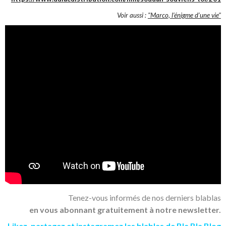
Voir aussi :
"Marco, l’énigme d’une vie"
Tenez-vous informés de nos derniers blablas
en vous abonnant gratuitement à notre newsletter.
Likez
,
partagez
et
instagramez
les blablas de Bla Bla Blog