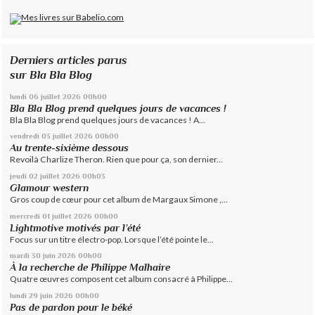
Derniers articles parus
sur Bla Bla Blog
lundi 06
juillet 2026
00h00
Bla Bla Blog prend quelques jours de vacances !
Bla Bla Blog prend quelques jours de vacances ! A...
vendredi 03
juillet 2026
00h00
Au trente-sixième dessous
Revoilà Charlize Theron. Rien que pour ça, son dernier...
jeudi 02
juillet 2026
00h03
Glamour western
Gros coup de cœur pour cet album de Margaux Simone ,...
mercredi 01
juillet 2026
00h00
Lightmotive motivés par l’été
Focus sur un titre électro-pop. Lorsque l’été pointe le...
mardi 30
juin 2026
00h00
À la recherche de Philippe Malhaire
Quatre œuvres composent cet album consacré à Philippe...
lundi 29
juin 2026
00h00
Pas de pardon pour le béké