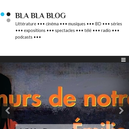
BLA BLA BLOG
Littérature ••• cinéma ••• musiques ••• BD ••• séries
••• expositions ••• spectacles ••• télé ••• radio •••
podcasts •••