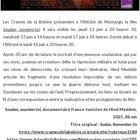
Les Cramés de la Bobine présentent à l'Alticiné de Montargis le film
Soudan, souviens-toi
. Il sera visible les jeudi 12 juin à 20 heures 30,
vendredi 13 juin à 14 heures et mardi 17 juin à 18 heures. Soirée débat à
l’Alticiné le lundi 16 juin à 20 heures 30.
Après 30 ans de dictature, le portrait d’une jeunesse soudanaise, qui par
ses mots, poèmes et créations défie la répression militaire et lutte pour
ses rêves de démocratie. En croisant leurs itinéraires, Hind Meddeb
articule les fragments d’une révolution impossible, de ses débuts
prometteurs jusqu’à ce que la guerre détruise tout, mettant les
Soudanais sur les routes de l’exil. Progressivement, les liens se tissent au
fil d’une correspondance entre la réalisatrice et les protagonistes du film.
Soudan, souviens-toi,
documentaire franco-tunisien de Hind Meddeb,
2025, 86 mn
Titre original :
Sudan, Remember Us
https://www.cramesdelabobine.org/spip.php?rubrique1580
https://www.dulacdistribution.com/film/soudan-souviens-toi/201