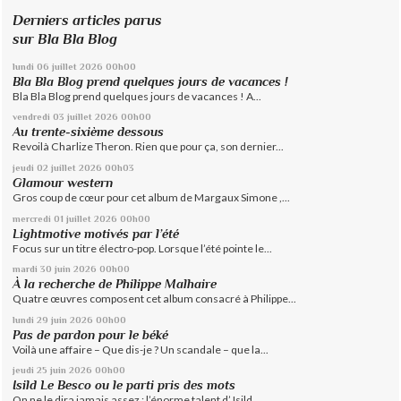
Derniers articles parus
sur Bla Bla Blog
lundi 06
juillet 2026
00h00
Bla Bla Blog prend quelques jours de vacances !
Bla Bla Blog prend quelques jours de vacances ! A...
vendredi 03
juillet 2026
00h00
Au trente-sixième dessous
Revoilà Charlize Theron. Rien que pour ça, son dernier...
jeudi 02
juillet 2026
00h03
Glamour western
Gros coup de cœur pour cet album de Margaux Simone ,...
mercredi 01
juillet 2026
00h00
Lightmotive motivés par l’été
Focus sur un titre électro-pop. Lorsque l’été pointe le...
mardi 30
juin 2026
00h00
À la recherche de Philippe Malhaire
Quatre œuvres composent cet album consacré à Philippe...
lundi 29
juin 2026
00h00
Pas de pardon pour le béké
Voilà une affaire – Que dis-je ? Un scandale – que la...
jeudi 25
juin 2026
00h00
Isild Le Besco ou le parti pris des mots
On ne le dira jamais assez : l’énorme talent d’ Isild...