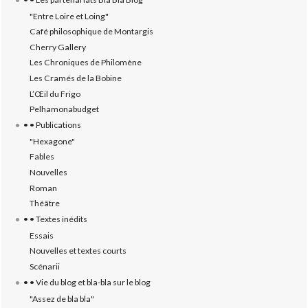
"Entre Loire et Loing"
Café philosophique de Montargis
Cherry Gallery
Les Chroniques de Philomène
Les Cramés de la Bobine
L’‎Œil du Frigo
Pelhamonabudget
• • Publications
"Hexagone"
Fables
Nouvelles
Roman
Théâtre
• • Textes inédits
Essais
Nouvelles et textes courts
Scénarii
• • Vie du blog et bla-bla sur le blog
"Assez de bla bla"