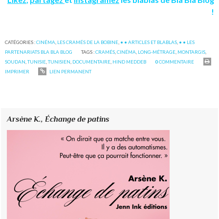
!
CATÉGORIES :
CINÉMA
,
LES CRAMÉS DE LA BOBINE
,
• • ARTICLES ET BLABLAS
,
• • LES
PARTENARIATS BLA BLA BLOG
TAGS :
CRAMÉS
,
CINÉMA
,
LONG-MÉTRAGE
,
MONTARGIS
,
SOUDAN
,
TUNISIE
,
TUNISIEN
,
DOCUMENTAIRE
,
HIND MEDDEB
0
COMMENTAIRE
IMPRIMER
LIEN PERMANENT
Arsène K.,
Échange de patins