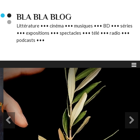
BLA BLA BLOG
Littérature ••• cinéma ••• musiques ••• BD ••• séries
••• expositions ••• spectacles ••• télé ••• radio •••
podcasts •••