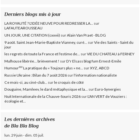
Derniers blogs mis à jour
LA ROYAUTÉ ? L'IDÉE NEUVE POUR REDRESSER LA...
sur
LAFAUTEAROUSSEAU
UN JOUR, UNE CITATION (cxxvii)
sur
Alain Van Praet - BLOG
9 août. Saint Jean-Marie-Baptiste Vianney, curé...
sur
Vie des Saints - Saint du
jour
les regrets de toute la France et l'estime de...
sur
VIE DU CHATEAU à FERNEY
Mulhouse libérée… brièvement !
sur
D'r Elsass blog fum Ernest-Emile
Humour²²² La pratique du « Toujours plus » ne...
sur
XYZ, ABCD
Russie Ukraine : Bilan du 7 août 2026
sur
l'information nationaliste
Ce mois-ci, au ciné-club...
sur
le croquis de côté
Douguine, Mamleev, le dard métaphysique et la...
sur
Euro-Synergies
Nuit Internationale de la Chauve-Souris 2026
sur
L'AN VERT de Vouziers :
écologie et...
Les dernières archives
de Bla Bla Blog
lun. 29 juin - dim. 05 juil.