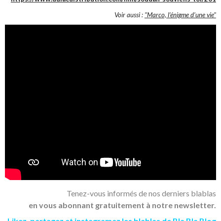
Voir aussi :
"Marco, l’énigme d’une vie"
Tenez-vous informés de nos derniers blablas
en vous abonnant gratuitement à notre newsletter.
Likez
,
partagez
et
instagramez
les blablas de Bla Bla Blog