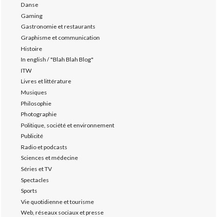
Danse
Gaming
Gastronomie et restaurants
Graphisme et communication
Histoire
In english / "Blah Blah Blog"
ITW
Livres et littérature
Musiques
Philosophie
Photographie
Politique, société et environnement
Publicité
Radio et podcasts
Sciences et médecine
Séries et TV
Spectacles
Sports
Vie quotidienne et tourisme
Web, réseaux sociaux et presse