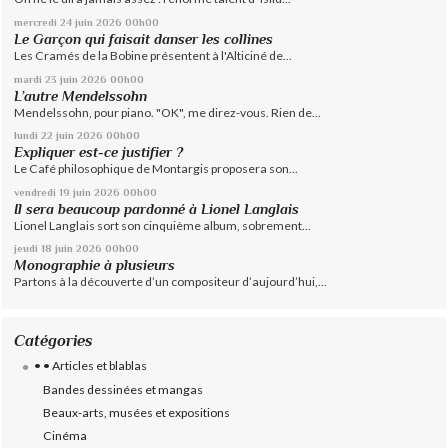
mercredi 24
juin 2026
00h00
Le Garçon qui faisait danser les collines
Les Cramés de la Bobine présentent à l'Alticiné de...
mardi 23
juin 2026
00h00
L’autre Mendelssohn
Mendelssohn, pour piano. "OK", me direz-vous. Rien de...
lundi 22
juin 2026
00h00
Expliquer est-ce justifier ?
Le Café philosophique de Montargis proposera son...
vendredi 19
juin 2026
00h00
Il sera beaucoup pardonné à Lionel Langlais
Lionel Langlais sort son cinquième album, sobrement...
jeudi 18
juin 2026
00h00
Monographie à plusieurs
Partons à la découverte d’un compositeur d’aujourd’hui,...
Catégories
• • Articles et blablas
Bandes dessinées et mangas
Beaux-arts, musées et expositions
Cinéma