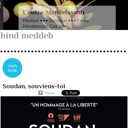
L’autre Mendelssohn
Musique ••• Classique ••• Fanny
Mendelssohn, Das Jahr
hind meddeb
2025
11/06
Soudan, souviens-toi
Share