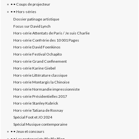
• • Coups de projecteur
• • Hors-séries
Dossier patinage artistique
Focus sur David Lynch
Hors-série Attentats de Paris / Je suis Charlie
Hors-série Confrérie des 10 001 Pages
Hors-série David Foenkinos
Hors-série Festival Ochapito
Hors-série Grand Confinement
Hors-série Karine Giebel
Hors-série Littérature classique
Hors-série Montargis la Chinoise
Hors-série Normandie impressionniste
Hors-série Présidentielles 2017
Hors-série Stanley Kubrick
Hors-série Tatiana de Rosnay
Spécial Foot et JO 2024
Spécial Musique contemporaine
• • Jeux et concours
• • Les partenariats Bla Bla Blog