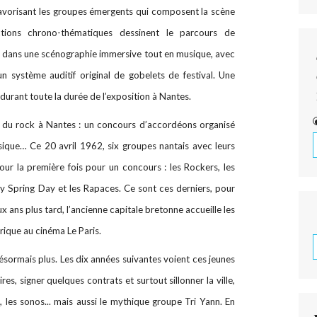
 favorisant les groupes émergents qui composent la scène
ctions chrono-thématiques dessinent le parcours de
s, dans une scénographie immersive tout en musique, avec
n système auditif original de gobelets de festival. Une
rant toute la durée de l’exposition à Nantes.
es du rock à Nantes : un concours d’accordéons organisé
ique… Ce 20 avril 1962, six groupes nantais avec leurs
our la première fois pour un concours : les Rockers, les
lly Spring Day et les Rapaces. Ce sont ces derniers, pour
x ans plus tard, l’ancienne capitale bretonne accueille les
ique au cinéma Le Paris.
a désormais plus. Les dix années suivantes voient ces jeunes
es, signer quelques contrats et surtout sillonner la ville,
, les sonos... mais aussi le mythique groupe Tri Yann. En