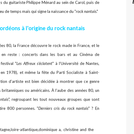
s du guitariste Philippe Ménard au sein de Carol, puis de
eu de temps mais qui signe la naissance du "
rock nantais
."
rdéons à l'origine du rock nantais
ées 80, la France découvre le rock made in France, et le
as en reste : concerts dans les bars et au Cinéma de
festival "
Les Affreux s’éclatent
" à l’Université de Nantes,
n 1978), et même la fête du Parti Socialiste à Saint-
tion d’artiste est bien décidée à montrer que ce genre
s britanniques ou américains. À l’aube des années 80, un
ntais
", regroupant les tout nouveaux groupes que sont
tire 800 personnes. "
Derniers cris du rock nantais
" ? En