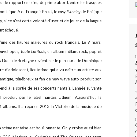
 de rapport en effet, de prime abord, entre les frasques
ominique A et Françoiz Breut, le
easy listening
de Philippe
y, si ce n’est cette volonté d’user et de jouer de la langue
nt échoué.
une des figures majeures du rock français. Le 9 mars,
ouvel opus,
Toute Latitude
, un album mêlant rock, pop et
es Ducs de Bretagne revient sur le parcours de Dominique
d'adolescent, lieu intime qui a vu naître un artiste aux
omantique, ténébreux et fan de new wave auto-produit son
A
 vend à la sortie de ses concerts nantais. L'année suivante
l produit par le label nantais Lithium. Aujourd'hui, la
albums. Il a reçu en 2013 la Victoire de la musique de
d
La scène nantaise est bouillonnante. On y croise aussi bien