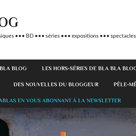
LOG
iques ••• BD ••• séries ••• expositions ••• spectacles
 BLA BLOG
LES HORS-SÉRIES DE BLA BLA BLO
DES NOUVELLES DU BLOGGEUR
PÊLE-MÊL
ABLAS EN VOUS ABONNANT À LA NEWSLETTER