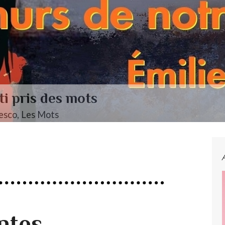
L’autre Mendelssohn
Musique ••• Classique ••• Fanny Mendelssohn, Das 
ntes