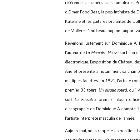
références assumées sans complexes. Peu
d’Elmer Food Beat, la pop intimiste de D
Katerine et les guitares brûlantes de Doll
de Molière, là où beaucoup ont auparava
Revenons justement sur Dominique A, l’
l’auteur de
La Mémoire Neuve
sort son n
électronique. L'exposition du Château d
Ané et présentera notamment sa chambre 
multiples facettes. En 1991, l'artiste r
premier 33 tours,
Un disque sourd
, qu'il
sort
La Fossette
, premier album officie
discographie de Dominique A compte 11 
l'artiste interprète masculin de l'année.
Aujourd’hui, nous rappelle l’exposition, 