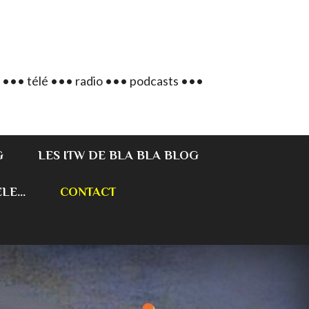
 ••• télé ••• radio ••• podcasts •••
G
LES ITW DE BLA BLA BLOG
E...
CONTACT