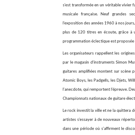
s’est transformée en un véritable vivier
musicale française. Neuf grandes se
l’exposition des années 1960 à nos jour
plus de 120 titres en écoute, grâce à u
programmation éclectique est proposée du
Les organisateurs rappellent les origin
par
le magasin d’instruments Simon Mus
guitares amplifiées montent sur scène p
Atomic Boys, les Padgells, les Djets, Wi
l’anecdote, qui remportent l’épreuve. Deu
Championnats nationaux de guitare électr
Le rock investit la ville et ne la quitter
artistes s’essayer à de nouveaux répertoir
dans une période où s’affirment le disco