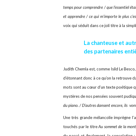
temps pour comprendre / que l'essentiel étai
et apprendre / ce qui m'importe le plus c’es
voix qui séduit dans ce joli titre à la simp
La chanteuse et autr
des partenaires enti
Judith Chemla est, comme Isild Le Besco, u
d’étonnant donc à ce qu’on la retrouve d
mots sont au cœur d’un texte poétique qui 
mystères de nos pensées souvent pudique
du piano. / D’autres dansent encore, ils vont
Une très grande mélancolie imprègne l’al
touchés par le titre
Au sommet de la mont
du passé et, finalement, la consolation :