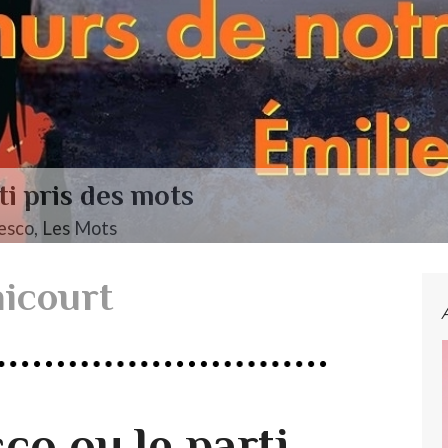
endelssohn, Das Jahr
icourt
sco ou le parti