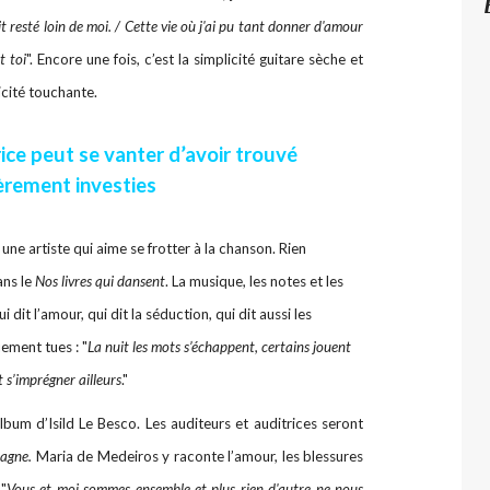
t resté loin de moi. / Cette vie où j'ai pu tant donner d'amour
t toi
". Encore une fois, c’est la simplicité guitare sèche et
licité touchante.
ice peut se vanter d’avoir trouvé
èrement investies
ne artiste qui aime se frotter à la chanson. Rien
ans le
Nos livres qui dansent
. La musique, les notes et les
dit l’amour, qui dit la séduction, qui dit aussi les
ment tues : "
La nuit les mots s’échappent, certains jouent
 s’imprégner ailleurs
."
bum d’Isild Le Besco. Les auditeurs et auditrices seront
agne.
Maria de Medeiros y raconte l’amour, les blessures
 "
Vous et moi sommes ensemble et plus rien d'autre ne nous