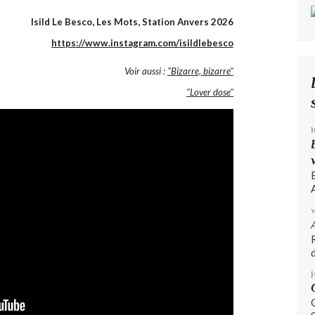
Isild Le Besco, Les Mots, Station Anvers 2026
https://www.instagram.com/isildlebesco
Voir aussi :
"Bizarre, bizarre"
"Lover dose"
A
d