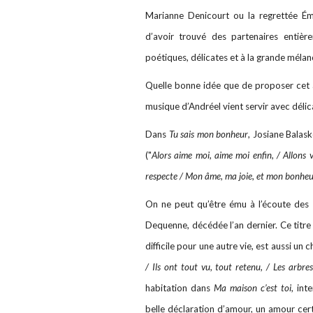
Marianne Denicourt ou la regrettée Ém
d’avoir trouvé des partenaires entiè
poétiques, délicates et à la grande mélan
Quelle bonne idée que de proposer cet a
musique d’Andréel vient servir avec délic
Dans
Tu sais mon bonheur
, Josiane Bala
("
Alors aime moi, aime moi enfin, / Allons
respecte / Mon âme, ma joie, et mon bonhe
On ne peut qu’être ému à l’écoute des
Dequenne, décédée l’an dernier. Ce titre 
difficile pour une autre vie, est aussi un 
/ Ils ont tout vu, tout retenu, / Les arbres
habitation dans
Ma maison c’est toi
, int
belle déclaration d’amour, un amour certe