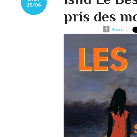
25/06
pris des m
Share