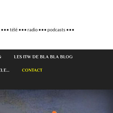
 ••• télé ••• radio ••• podcasts •••
G
LES ITW DE BLA BLA BLOG
E...
CONTACT