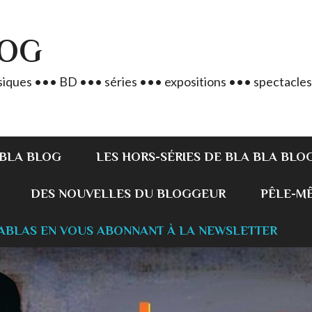
LOG
iques ••• BD ••• séries ••• expositions ••• spectacles
 BLA BLOG
LES HORS-SÉRIES DE BLA BLA BLO
DES NOUVELLES DU BLOGGEUR
PÊLE-MÊL
ABLAS EN VOUS ABONNANT À LA NEWSLETTER