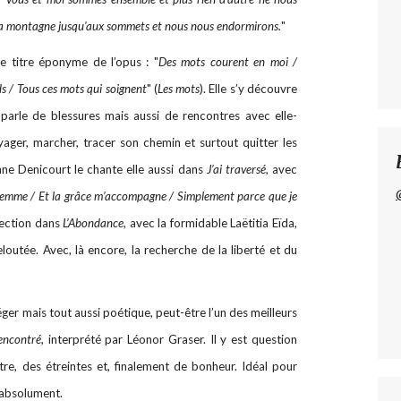
la montagne jusqu'aux sommets et nous nous endormirons.
"
e titre éponyme de l’opus : "
Des mots courent en moi /
ds / Tous ces mots qui soignent
" (
Les mots
). Elle s’y découvre
e parle de blessures mais aussi de rencontres avec elle-
ager, marcher, tracer son chemin et surtout quitter les
nne Denicourt le chante elle aussi dans
J’ai traversé
, avec
femme / Et la grâce m’accompagne / Simplement parce que je
spection dans
L’Abondance
, avec la formidable Laëtitia Eïda,
loutée. Avec, là encore, la recherche de la liberté et du
ger mais tout aussi poétique, peut-être l’un des meilleurs
rencontré
, interprété par Léonor Graser. Il y est question
utre, des étreintes et, finalement de bonheur. Idéal pour
 absolument.