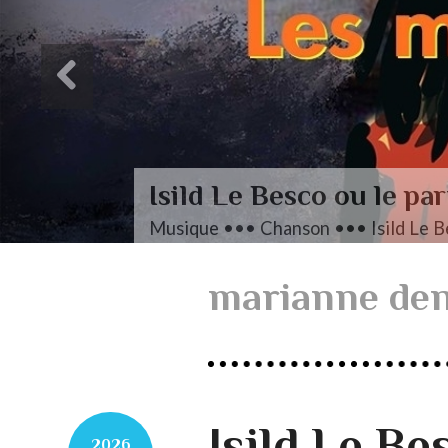
L’autre Mendelssohn
Musique ••• Classique ••• Fanny M
marianne den
Isild Le Be
2026