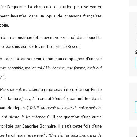
ilie Dequenne. La chanteuse et autrice peut se vanter
rement investies dans un opus de chansons françaises
colie.
lbum acoustique (et souvent voix-piano) dans lequel la
atesse sans écraser les mots d’Isild Le Besco !
sko s’adresse au bonheur, comme au compagnon d’une vie
 vivre ensemble, moi et toi / Un homme, une femme, mais qui
ur
").
Murs de notre maison
, un morceau interprété par Émilie
à la facture jazzy, à la cruauté feutrée, parlant de départ
chant de départ ("
J’ai dit au revoir aux murs de notre maison.
 ont pleuré, je les entendais
"). Il est question d’une autre
erprétée par Sandrine Bonnaire. Il s’agit cette fois d’une
s tardif mais "essentiel" : "
Une vie, j'ai vécu bien assez de