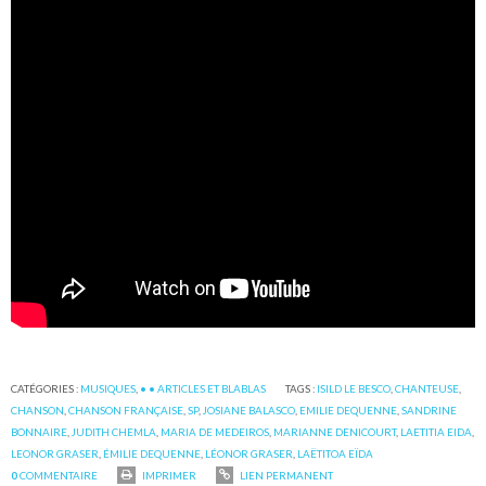
CATÉGORIES :
MUSIQUES
,
• • ARTICLES ET BLABLAS
TAGS :
ISILD LE BESCO
,
CHANTEUSE
,
CHANSON
,
CHANSON FRANÇAISE
,
SP
,
JOSIANE BALASCO
,
EMILIE DEQUENNE
,
SANDRINE
BONNAIRE
,
JUDITH CHEMLA
,
MARIA DE MEDEIROS
,
MARIANNE DENICOURT
,
LAETITIA EIDA
,
LEONOR GRASER
,
ÉMILIE DEQUENNE
,
LÉONOR GRASER
,
LAËTITOA EÏDA
0
COMMENTAIRE
IMPRIMER
LIEN PERMANENT