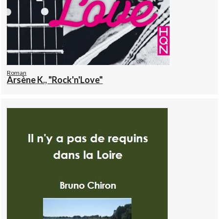
Roman
Arsène K., "Rock'n'Love"