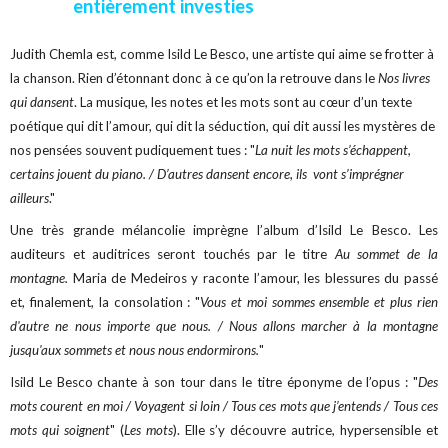
entièrement investies
Judith Chemla est, comme Isild Le Besco, une artiste qui aime se frotter à
la chanson. Rien d’étonnant donc à ce qu’on la retrouve dans le
Nos livres
qui dansent
. La musique, les notes et les mots sont au cœur d’un texte
poétique qui dit l’amour, qui dit la séduction, qui dit aussi les mystères de
nos pensées souvent pudiquement tues : "
La nuit les mots s’échappent,
certains jouent du piano. / D’autres dansent encore, ils vont s’imprégner
ailleurs
."
Une très grande mélancolie imprègne l’album d’Isild Le Besco. Les
auditeurs et auditrices seront touchés par le titre
Au sommet de la
montagne.
Maria de Medeiros y raconte l’amour, les blessures du passé
et, finalement, la consolation : "
Vous et moi sommes ensemble et plus rien
d'autre ne nous importe que nous. / Nous allons marcher à la montagne
jusqu'aux sommets et nous nous endormirons.
"
Isild Le Besco chante à son tour dans le titre éponyme de l’opus : "
Des
mots courent en moi / Voyagent si loin / Tous ces mots que j’entends / Tous ces
mots qui soignent
" (
Les mots
). Elle s’y découvre autrice, hypersensible et