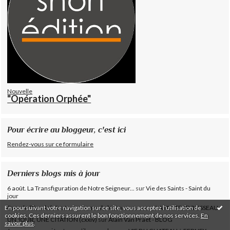
Nouvelle
"Opération Orphée"
Pour écrire au bloggeur, c'est ici
Rendez-vous sur ce formulaire
Derniers blogs mis à jour
6 août. La Transfiguration de Notre Seigneur...
sur
Vie des Saints - Saint du
jour
En poursuivant votre navigation sur ce site, vous acceptez l'utilisation de
Dans le ”Fonds lafautearousseau”, découvrez......
sur
LAFAUTEAROUSSEAU
cookies. Ces derniers assurent le bon fonctionnement de nos services.
En
UN JOUR, UNE CITATION (cxxiv)
sur
Alain Van Praet - BLOG
savoir plus
.