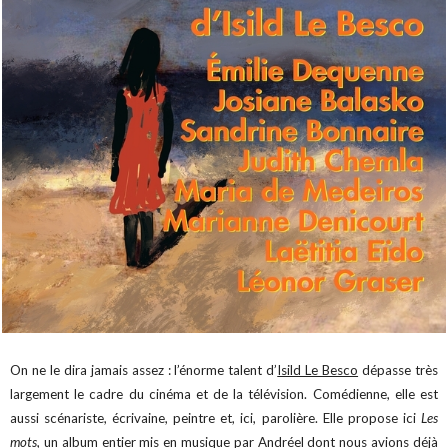
On ne le dira jamais assez : l’énorme talent d’
Isild Le Besco
dépasse très
largement le cadre du cinéma et de la télévision. Comédienne, elle est
aussi scénariste, écrivaine, peintre et, ici, parolière. Elle propose ici
Les
mots
, un album entier mis en musique par
Andréel dont nous avions déjà