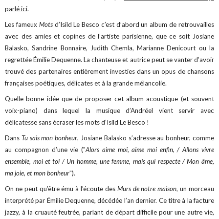
parlé ici
.
Les fameux
Mots
d’Isild Le Besco c’est d’abord un album de retrouvailles
avec des amies et copines de l’artiste parisienne, que ce soit Josiane
Balasko, Sandrine Bonnaire, Judith Chemla, Marianne Denicourt ou la
regrettée Émilie Dequenne. La chanteuse et autrice peut se vanter d’avoir
trouvé des partenaires entièrement investies dans un opus de chansons
françaises poétiques, délicates et à la grande mélancolie.
Quelle bonne idée que de proposer cet album acoustique (et souvent
voix-piano) dans lequel la musique d’Andréel vient servir avec
délicatesse sans écraser les mots d’Isild Le Besco !
Dans
Tu sais mon bonheur
, Josiane Balasko s’adresse au bonheur, comme
au compagnon d’une vie ("
Alors aime moi, aime moi enfin, / Allons vivre
ensemble, moi et toi / Un homme, une femme, mais qui respecte / Mon âme,
ma joie, et mon bonheur
").
On ne peut qu’être ému à l’écoute des
Murs de notre maison
, un morceau
interprété par Émilie Dequenne, décédée l’an dernier. Ce titre à la facture
jazzy, à la cruauté feutrée, parlant de départ difficile pour une autre vie,