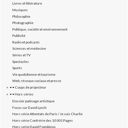
Livres et littérature
Musiques
Philosophie
Photographie
Politique, société et environnement
Publicité
Radio et podcasts
Sciences et médecine
Séries et TV
Spectacles
Sports
Vie quotidienne et tourisme
Web, réseaux sociaux et presse
• • Coups de projecteur
• • Hors-séries
Dossier patinage artistique
Focus sur David Lynch
Hors-série Attentats de Paris / Je suis Charlie
Hors-série Confrérie des 10 001 Pages
Hors-série David Foenkinos