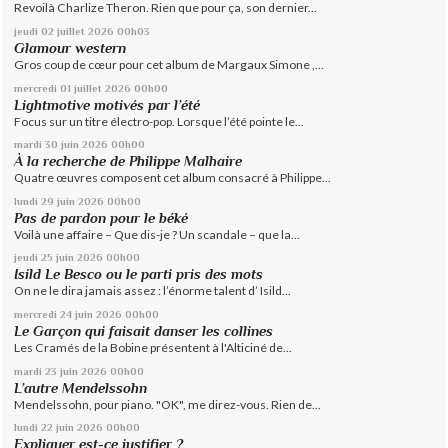
Revoilà Charlize Theron. Rien que pour ça, son dernier...
jeudi 02
juillet 2026
00h03
Glamour western
Gros coup de cœur pour cet album de Margaux Simone ,...
mercredi 01
juillet 2026
00h00
Lightmotive motivés par l’été
Focus sur un titre électro-pop. Lorsque l’été pointe le...
mardi 30
juin 2026
00h00
À la recherche de Philippe Malhaire
Quatre œuvres composent cet album consacré à Philippe...
lundi 29
juin 2026
00h00
Pas de pardon pour le béké
Voilà une affaire – Que dis-je ? Un scandale – que la...
jeudi 25
juin 2026
00h00
Isild Le Besco ou le parti pris des mots
On ne le dira jamais assez : l’énorme talent d’ Isild...
mercredi 24
juin 2026
00h00
Le Garçon qui faisait danser les collines
Les Cramés de la Bobine présentent à l'Alticiné de...
mardi 23
juin 2026
00h00
L’autre Mendelssohn
Mendelssohn, pour piano. "OK", me direz-vous. Rien de...
lundi 22
juin 2026
00h00
Expliquer est-ce justifier ?