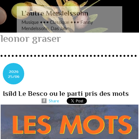
L’autre Mendelssohn
Musique ••• Classique ••• Fanny
Mendelssohn, Das Jahr
leonor graser
2026
25/06
Isild Le Besco ou le parti pris des mots
Share