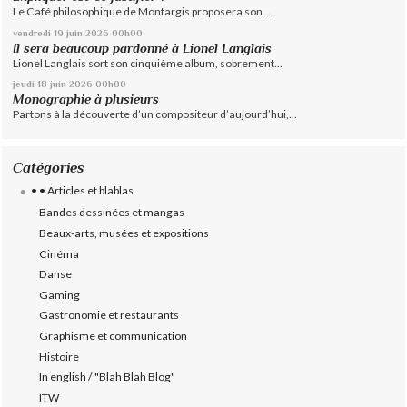
Le Café philosophique de Montargis proposera son...
vendredi 19
juin 2026
00h00
Il sera beaucoup pardonné à Lionel Langlais
Lionel Langlais sort son cinquième album, sobrement...
jeudi 18
juin 2026
00h00
Monographie à plusieurs
Partons à la découverte d’un compositeur d’aujourd’hui,...
Catégories
• • Articles et blablas
Bandes dessinées et mangas
Beaux-arts, musées et expositions
Cinéma
Danse
Gaming
Gastronomie et restaurants
Graphisme et communication
Histoire
In english / "Blah Blah Blog"
ITW