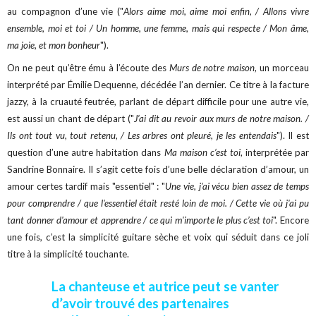
au compagnon d’une vie ("
Alors aime moi, aime moi enfin, / Allons vivre
ensemble, moi et toi / Un homme, une femme, mais qui respecte / Mon âme,
ma joie, et mon bonheur
").
On ne peut qu’être ému à l’écoute des
Murs de notre maison
, un morceau
interprété par Émilie Dequenne, décédée l’an dernier. Ce titre à la facture
jazzy, à la cruauté feutrée, parlant de départ difficile pour une autre vie,
est aussi un chant de départ ("
J’ai dit au revoir aux murs de notre maison. /
Ils ont tout vu, tout retenu, / Les arbres ont pleuré, je les entendais
"). Il est
question d’une autre habitation dans
Ma maison c’est toi
, interprétée par
Sandrine Bonnaire. Il s’agit cette fois d’une belle déclaration d’amour, un
amour certes tardif mais "essentiel" : "
Une vie, j'ai vécu bien assez de temps
pour comprendre / que l'essentiel était resté loin de moi. / Cette vie où j'ai pu
tant donner d'amour et apprendre / ce qui m'importe le plus c’est toi
". Encore
une fois, c’est la simplicité guitare sèche et voix qui séduit dans ce joli
titre à la simplicité touchante.
La chanteuse et autrice peut se vanter
d’avoir trouvé des partenaires