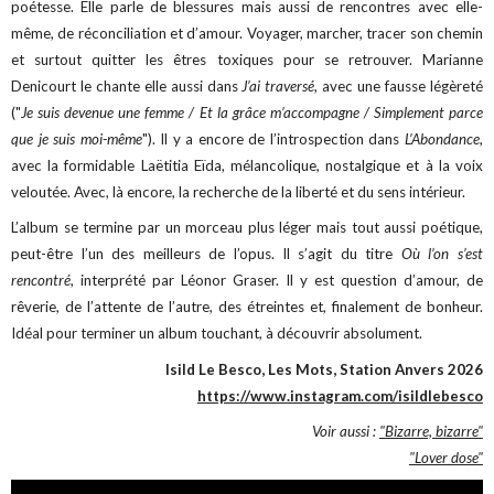
poétesse. Elle parle de blessures mais aussi de rencontres avec elle-
même, de réconciliation et d’amour. Voyager, marcher, tracer son chemin
et surtout quitter les êtres toxiques pour se retrouver. Marianne
Denicourt le chante elle aussi dans
J’ai traversé
, avec une fausse légèreté
("
Je suis devenue une femme / Et la grâce m’accompagne / Simplement parce
que je suis moi-même
"). Il y a encore de l’introspection dans
L’Abondance
,
avec la formidable Laëtitia Eïda, mélancolique, nostalgique et à la voix
veloutée. Avec, là encore, la recherche de la liberté et du sens intérieur.
L’album se termine par un morceau plus léger mais tout aussi poétique,
peut-être l’un des meilleurs de l’opus. Il s’agit du titre
Où l’on s’est
rencontré
, interprété par Léonor Graser. Il y est question d’amour, de
rêverie, de l’attente de l’autre, des étreintes et, finalement de bonheur.
Idéal pour terminer un album touchant, à découvrir absolument.
Isild Le Besco, Les Mots, Station Anvers 2026
https://www.instagram.com/isildlebesco
Voir aussi :
"Bizarre, bizarre"
"Lover dose"