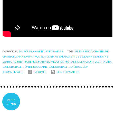
CATÉGORIES :
MUSIQUES
,
• • ARTICLES ET BLABLAS
TAGS :
ISILD LE BESCO
,
CHANTEUSE
,
CHANSON
,
CHANSON FRANÇAISE
,
SP
,
JOSIANE BALASCO
,
EMILIE DEQUENNE
,
SANDRINE
BONNAIRE
,
JUDITH CHEMLA
,
MARIA DE MEDEIROS
,
MARIANNE DENICOURT
,
LAETITIA EIDA
,
LEONOR GRASER
,
ÉMILIE DEQUENNE
,
LÉONOR GRASER
,
LAËTITOA EÏDA
0
COMMENTAIRE
IMPRIMER
LIEN PERMANENT
2026
25/06