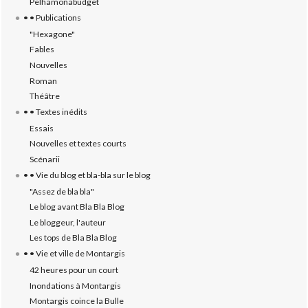
Pelhamonabudget
• • Publications
"Hexagone"
Fables
Nouvelles
Roman
Théâtre
• • Textes inédits
Essais
Nouvelles et textes courts
Scénarii
• • Vie du blog et bla-bla sur le blog
"Assez de bla bla"
Le blog avant Bla Bla Blog
Le bloggeur, l'auteur
Les tops de Bla Bla Blog
• • Vie et ville de Montargis
42 heures pour un court
Inondations à Montargis
Montargis coince la Bulle