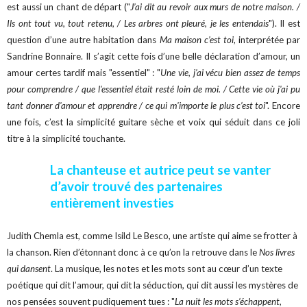
est aussi un chant de départ ("
J’ai dit au revoir aux murs de notre maison. /
Ils ont tout vu, tout retenu, / Les arbres ont pleuré, je les entendais
"). Il est
question d’une autre habitation dans
Ma maison c’est toi
, interprétée par
Sandrine Bonnaire. Il s’agit cette fois d’une belle déclaration d’amour, un
amour certes tardif mais "essentiel" : "
Une vie, j'ai vécu bien assez de temps
pour comprendre / que l'essentiel était resté loin de moi. / Cette vie où j'ai pu
tant donner d'amour et apprendre / ce qui m'importe le plus c’est toi
". Encore
une fois, c’est la simplicité guitare sèche et voix qui séduit dans ce joli
titre à la simplicité touchante.
La chanteuse et autrice peut se vanter
d’avoir trouvé des partenaires
entièrement investies
Judith Chemla est, comme Isild Le Besco, une artiste qui aime se frotter à
la chanson. Rien d’étonnant donc à ce qu’on la retrouve dans le
Nos livres
qui dansent
. La musique, les notes et les mots sont au cœur d’un texte
poétique qui dit l’amour, qui dit la séduction, qui dit aussi les mystères de
nos pensées souvent pudiquement tues : "
La nuit les mots s’échappent,