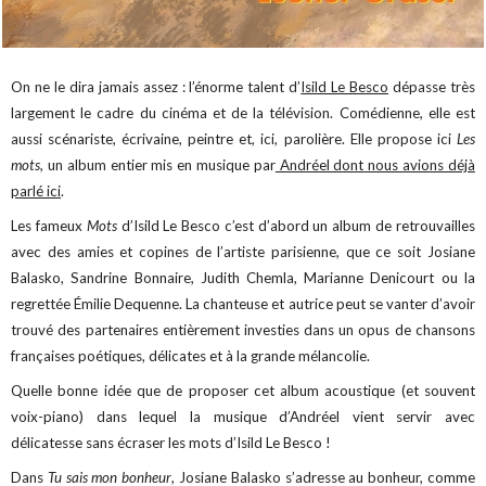
On ne le dira jamais assez : l’énorme talent d’
Isild Le Besco
dépasse très
largement le cadre du cinéma et de la télévision. Comédienne, elle est
aussi scénariste, écrivaine, peintre et, ici, parolière. Elle propose ici
Les
mots
, un album entier mis en musique par
Andréel dont nous avions déjà
parlé ici
.
Les fameux
Mots
d’Isild Le Besco c’est d’abord un album de retrouvailles
avec des amies et copines de l’artiste parisienne, que ce soit Josiane
Balasko, Sandrine Bonnaire, Judith Chemla, Marianne Denicourt ou la
regrettée Émilie Dequenne. La chanteuse et autrice peut se vanter d’avoir
trouvé des partenaires entièrement investies dans un opus de chansons
françaises poétiques, délicates et à la grande mélancolie.
Quelle bonne idée que de proposer cet album acoustique (et souvent
voix-piano) dans lequel la musique d’Andréel vient servir avec
délicatesse sans écraser les mots d’Isild Le Besco !
Dans
Tu sais mon bonheur
, Josiane Balasko s’adresse au bonheur, comme