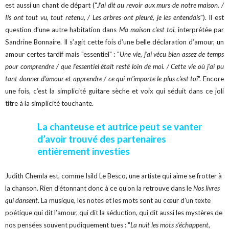
est aussi un chant de départ ("
J’ai dit au revoir aux murs de notre maison. /
Ils ont tout vu, tout retenu, / Les arbres ont pleuré, je les entendais
"). Il est
question d’une autre habitation dans
Ma maison c’est toi
, interprétée par
Sandrine Bonnaire. Il s’agit cette fois d’une belle déclaration d’amour, un
amour certes tardif mais "essentiel" : "
Une vie, j'ai vécu bien assez de temps
pour comprendre / que l'essentiel était resté loin de moi. / Cette vie où j'ai pu
tant donner d'amour et apprendre / ce qui m'importe le plus c’est toi
". Encore
une fois, c’est la simplicité guitare sèche et voix qui séduit dans ce joli
titre à la simplicité touchante.
La chanteuse et autrice peut se vanter
d’avoir trouvé des partenaires
entièrement investies
Judith Chemla est, comme Isild Le Besco, une artiste qui aime se frotter à
la chanson. Rien d’étonnant donc à ce qu’on la retrouve dans le
Nos livres
qui dansent
. La musique, les notes et les mots sont au cœur d’un texte
poétique qui dit l’amour, qui dit la séduction, qui dit aussi les mystères de
nos pensées souvent pudiquement tues : "
La nuit les mots s’échappent,