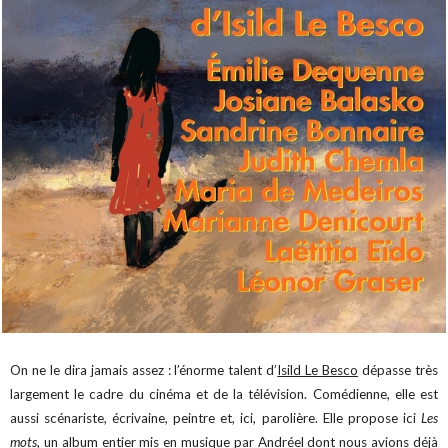
On ne le dira jamais assez : l’énorme talent d’
Isild Le Besco
dépasse très
largement le cadre du cinéma et de la télévision. Comédienne, elle est
aussi scénariste, écrivaine, peintre et, ici, parolière. Elle propose ici
Les
mots
, un album entier mis en musique par
Andréel dont nous avions déjà