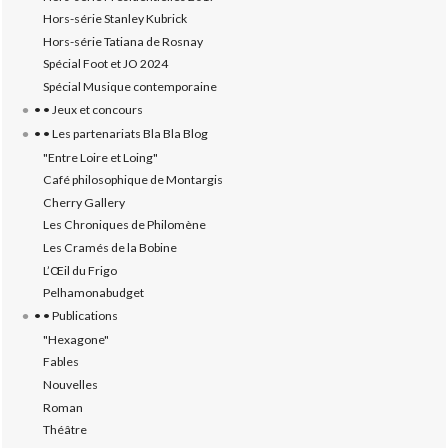
Hors-série Stanley Kubrick
Hors-série Tatiana de Rosnay
Spécial Foot et JO 2024
Spécial Musique contemporaine
• • Jeux et concours
• • Les partenariats Bla Bla Blog
"Entre Loire et Loing"
Café philosophique de Montargis
Cherry Gallery
Les Chroniques de Philomène
Les Cramés de la Bobine
L’‎Œil du Frigo
Pelhamonabudget
• • Publications
"Hexagone"
Fables
Nouvelles
Roman
Théâtre