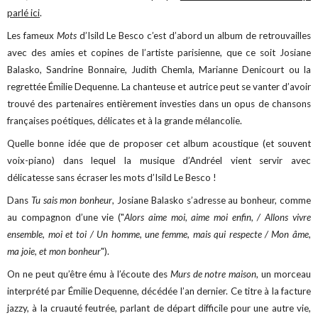
parlé ici
.
Les fameux
Mots
d’Isild Le Besco c’est d’abord un album de retrouvailles
avec des amies et copines de l’artiste parisienne, que ce soit Josiane
Balasko, Sandrine Bonnaire, Judith Chemla, Marianne Denicourt ou la
regrettée Émilie Dequenne. La chanteuse et autrice peut se vanter d’avoir
trouvé des partenaires entièrement investies dans un opus de chansons
françaises poétiques, délicates et à la grande mélancolie.
Quelle bonne idée que de proposer cet album acoustique (et souvent
voix-piano) dans lequel la musique d’Andréel vient servir avec
délicatesse sans écraser les mots d’Isild Le Besco !
Dans
Tu sais mon bonheur
, Josiane Balasko s’adresse au bonheur, comme
au compagnon d’une vie ("
Alors aime moi, aime moi enfin, / Allons vivre
ensemble, moi et toi / Un homme, une femme, mais qui respecte / Mon âme,
ma joie, et mon bonheur
").
On ne peut qu’être ému à l’écoute des
Murs de notre maison
, un morceau
interprété par Émilie Dequenne, décédée l’an dernier. Ce titre à la facture
jazzy, à la cruauté feutrée, parlant de départ difficile pour une autre vie,