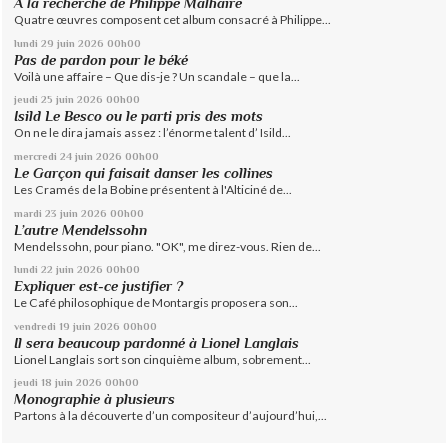
À la recherche de Philippe Malhaire
Quatre œuvres composent cet album consacré à Philippe...
lundi 29
juin 2026
00h00
Pas de pardon pour le béké
Voilà une affaire – Que dis-je ? Un scandale – que la...
jeudi 25
juin 2026
00h00
Isild Le Besco ou le parti pris des mots
On ne le dira jamais assez : l’énorme talent d’ Isild...
mercredi 24
juin 2026
00h00
Le Garçon qui faisait danser les collines
Les Cramés de la Bobine présentent à l'Alticiné de...
mardi 23
juin 2026
00h00
L’autre Mendelssohn
Mendelssohn, pour piano. "OK", me direz-vous. Rien de...
lundi 22
juin 2026
00h00
Expliquer est-ce justifier ?
Le Café philosophique de Montargis proposera son...
vendredi 19
juin 2026
00h00
Il sera beaucoup pardonné à Lionel Langlais
Lionel Langlais sort son cinquième album, sobrement...
jeudi 18
juin 2026
00h00
Monographie à plusieurs
Partons à la découverte d’un compositeur d’aujourd’hui,...