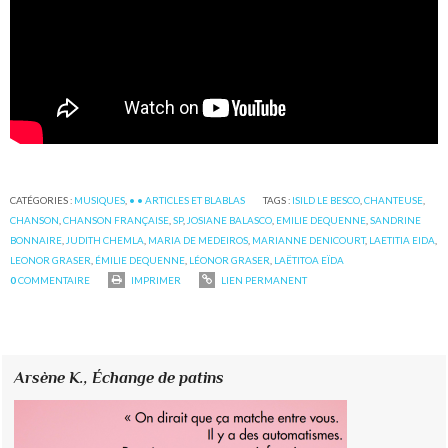
CATÉGORIES :
MUSIQUES
,
• • ARTICLES ET BLABLAS
TAGS :
ISILD LE BESCO
,
CHANTEUSE
,
CHANSON
,
CHANSON FRANÇAISE
,
SP
,
JOSIANE BALASCO
,
EMILIE DEQUENNE
,
SANDRINE
BONNAIRE
,
JUDITH CHEMLA
,
MARIA DE MEDEIROS
,
MARIANNE DENICOURT
,
LAETITIA EIDA
,
LEONOR GRASER
,
ÉMILIE DEQUENNE
,
LÉONOR GRASER
,
LAËTITOA EÏDA
0
COMMENTAIRE
IMPRIMER
LIEN PERMANENT
Arsène K.,
Échange de patins