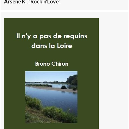
Arsène K., "Rock'n'Love"