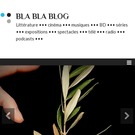
BLA BLA BLOG
Littérature ••• cinéma ••• musiques ••• BD ••• séries
••• expositions ••• spectacles ••• télé ••• radio •••
podcasts •••