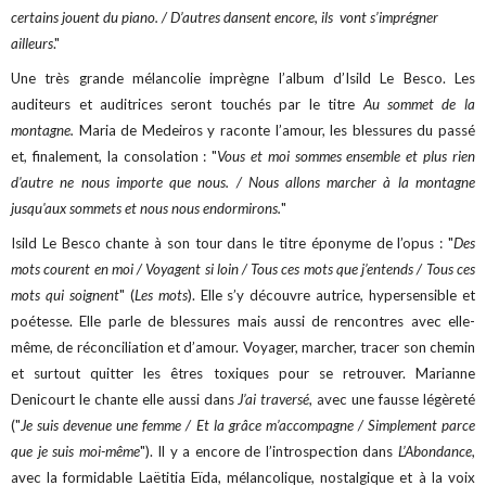
certains jouent du piano. / D’autres dansent encore, ils vont s’imprégner
ailleurs
."
Une très grande mélancolie imprègne l’album d’Isild Le Besco. Les
auditeurs et auditrices seront touchés par le titre
Au sommet de la
montagne.
Maria de Medeiros y raconte l’amour, les blessures du passé
et, finalement, la consolation : "
Vous et moi sommes ensemble et plus rien
d'autre ne nous importe que nous. / Nous allons marcher à la montagne
jusqu'aux sommets et nous nous endormirons.
"
Isild Le Besco chante à son tour dans le titre éponyme de l’opus : "
Des
mots courent en moi / Voyagent si loin / Tous ces mots que j’entends / Tous ces
mots qui soignent
" (
Les mots
). Elle s’y découvre autrice, hypersensible et
poétesse. Elle parle de blessures mais aussi de rencontres avec elle-
même, de réconciliation et d’amour. Voyager, marcher, tracer son chemin
et surtout quitter les êtres toxiques pour se retrouver. Marianne
Denicourt le chante elle aussi dans
J’ai traversé
, avec une fausse légèreté
("
Je suis devenue une femme / Et la grâce m’accompagne / Simplement parce
que je suis moi-même
"). Il y a encore de l’introspection dans
L’Abondance
,
avec la formidable Laëtitia Eïda, mélancolique, nostalgique et à la voix