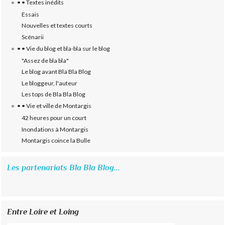
• • Textes inédits
Essais
Nouvelles et textes courts
Scénarii
• • Vie du blog et bla-bla sur le blog
"Assez de bla bla"
Le blog avant Bla Bla Blog
Le bloggeur, l'auteur
Les tops de Bla Bla Blog
• • Vie et ville de Montargis
42 heures pour un court
Inondations à Montargis
Montargis coince la Bulle
Les partenariats Bla Bla Blog...
Entre Loire et Loing