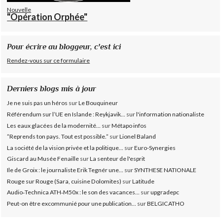
Nouvelle
"Opération Orphée"
Pour écrire au bloggeur, c'est ici
Rendez-vous sur ce formulaire
Derniers blogs mis à jour
Je ne suis pas un héros
sur
Le Bouquineur
Référendum sur l’UE en Islande : Reykjavik...
sur
l'information nationaliste
Les eaux glacées de la modernité...
sur
Métapo infos
”Reprends ton pays. Tout est possible.”
sur
Lionel Baland
La société de la vision privée et la politique...
sur
Euro-Synergies
Giscard au Musée Fenaille
sur
La senteur de l'esprit
Ile de Groix : le journaliste Erik Tegnér une...
sur
SYNTHESE NATIONALE
Rouge sur Rouge (Sara, cuisine Dolomites)
sur
Latitude
Audio‑Technica ATH‑M50x : le son des vacances...
sur
upgradepc
Peut-on être excommunié pour une publication...
sur
BELGICATHO