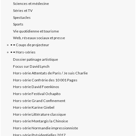
Sciences et médecine
Séries et TV
Spectacles
Sports
Vie quotidienne et tourisme
Web, réseaux sociaux et presse
• • Coups de projecteur
• • Hors-séries
Dossier patinage artistique
Focus sur David Lynch
Hors-série Attentats de Paris / Je suis Charlie
Hors-série Confrérie des 10 001 Pages
Hors-série David Foenkinos
Hors-série Festival Ochapito
Hors-série Grand Confinement
Hors-série Karine Giebel
Hors-série Littérature classique
Hors-série Montargis la Chinoise
Hors-série Normandie impressionniste
Hors-série Présidentielles 2017