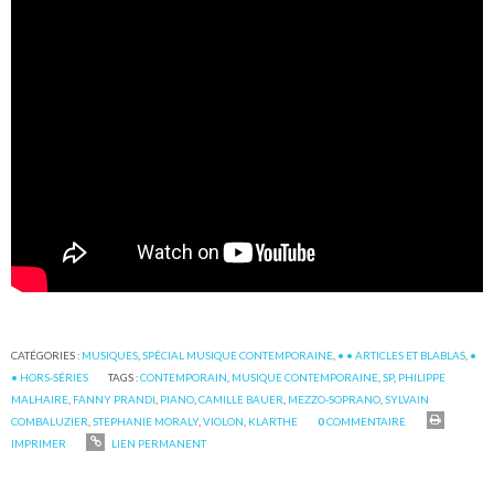
CATÉGORIES :
MUSIQUES
,
SPÉCIAL MUSIQUE CONTEMPORAINE
,
• • ARTICLES ET BLABLAS
,
•
• HORS-SÉRIES
TAGS :
CONTEMPORAIN
,
MUSIQUE CONTEMPORAINE
,
SP
,
PHILIPPE
MALHAIRE
,
FANNY PRANDI
,
PIANO
,
CAMILLE BAUER
,
MEZZO-SOPRANO
,
SYLVAIN
COMBALUZIER
,
STEPHANIE MORALY
,
VIOLON
,
KLARTHE
0
COMMENTAIRE
IMPRIMER
LIEN PERMANENT