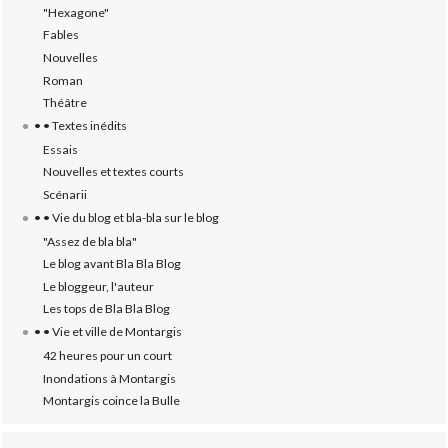
"Hexagone"
Fables
Nouvelles
Roman
Théâtre
• • Textes inédits
Essais
Nouvelles et textes courts
Scénarii
• • Vie du blog et bla-bla sur le blog
"Assez de bla bla"
Le blog avant Bla Bla Blog
Le bloggeur, l'auteur
Les tops de Bla Bla Blog
• • Vie et ville de Montargis
42 heures pour un court
Inondations à Montargis
Montargis coince la Bulle