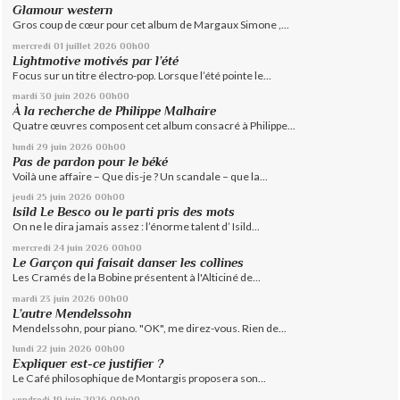
Glamour western
Gros coup de cœur pour cet album de Margaux Simone ,...
mercredi 01
juillet 2026
00h00
Lightmotive motivés par l’été
Focus sur un titre électro-pop. Lorsque l’été pointe le...
mardi 30
juin 2026
00h00
À la recherche de Philippe Malhaire
Quatre œuvres composent cet album consacré à Philippe...
lundi 29
juin 2026
00h00
Pas de pardon pour le béké
Voilà une affaire – Que dis-je ? Un scandale – que la...
jeudi 25
juin 2026
00h00
Isild Le Besco ou le parti pris des mots
On ne le dira jamais assez : l’énorme talent d’ Isild...
mercredi 24
juin 2026
00h00
Le Garçon qui faisait danser les collines
Les Cramés de la Bobine présentent à l'Alticiné de...
mardi 23
juin 2026
00h00
L’autre Mendelssohn
Mendelssohn, pour piano. "OK", me direz-vous. Rien de...
lundi 22
juin 2026
00h00
Expliquer est-ce justifier ?
Le Café philosophique de Montargis proposera son...
vendredi 19
juin 2026
00h00