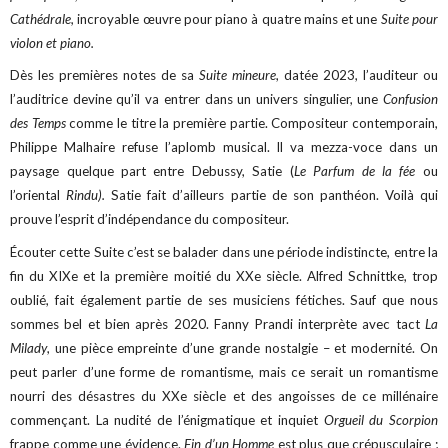
Cathédrale,
incroyable œuvre pour piano à quatre mains et une
Suite
pour
violon et piano.
Dès les premières notes de sa
Suite mineure
, datée 2023, l’auditeur ou
l’auditrice devine qu’il va entrer dans un univers singulier, une
Confusion
des Temps
comme le titre la première partie. Compositeur contemporain,
Philippe Malhaire refuse l’aplomb musical. Il va mezza-voce dans un
paysage quelque part entre Debussy, Satie (
Le Parfum de la fée
ou
l’oriental
Rindu).
Satie fait d’ailleurs partie de son panthéon. Voilà qui
prouve l’esprit d’indépendance du compositeur.
Écouter cette Suite c’est se balader dans une période indistincte, entre la
fin du XIXe et la première moitié du XXe siècle. Alfred Schnittke, trop
oublié, fait également partie de ses musiciens fétiches. Sauf que nous
sommes bel et bien après 2020. Fanny Prandi interprète avec tact
La
Milady
, une pièce empreinte d’une grande nostalgie – et modernité. On
peut parler d’une forme de romantisme, mais ce serait un romantisme
nourri des désastres du XXe siècle et des angoisses de ce millénaire
commençant. La nudité de l’énigmatique et inquiet
Orgueil du Scorpion
frappe comme une évidence.
Fin d’un Homme
est plus que crépusculaire ;