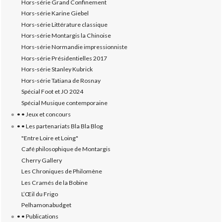
Hors-série Grand Confinement
Hors-série Karine Giebel
Hors-série Littérature classique
Hors-série Montargis la Chinoise
Hors-série Normandie impressionniste
Hors-série Présidentielles 2017
Hors-série Stanley Kubrick
Hors-série Tatiana de Rosnay
Spécial Foot et JO 2024
Spécial Musique contemporaine
• • Jeux et concours
• • Les partenariats Bla Bla Blog
"Entre Loire et Loing"
Café philosophique de Montargis
Cherry Gallery
Les Chroniques de Philomène
Les Cramés de la Bobine
L’‎Œil du Frigo
Pelhamonabudget
• • Publications