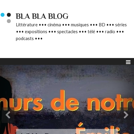
BLA BLA BLOG
Littérature ••• cinéma ••• musiques ••• BD ••• séries
••• expositions ••• spectacles ••• télé ••• radio •••
podcasts •••