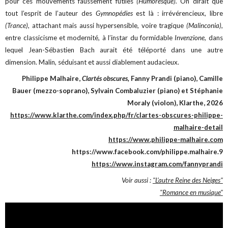
pour ces mouvements faussement futiles
(Humoresque).
On dirait que
tout l’esprit de l’auteur des
Gymnopédies
est là : irrévérencieux, libre
(Trance),
attachant mais aussi hypersensible, voire tragique
(Malinconia),
entre classicisme et modernité, à l’instar du formidable
Invenzione,
dans
lequel Jean-Sébastien Bach aurait été téléporté dans une autre
dimension. Malin, séduisant et aussi diablement audacieux.
Philippe Malhaire,
Clartés obscures,
Fanny Prandi (piano), Camille
Bauer (mezzo-soprano), Sylvain Combaluzier (piano) et Stéphanie
Moraly (violon), Klarthe, 2026
https://www.klarthe.com/index.php/fr/clartes-obscures-philippe-
malhaire-detail
https://www.philippe-malhaire.com
https://www.facebook.com/philippe.malhaire.9
https://www.instagram.com/fannyprandi
Voir aussi :
"L’autre Reine des Neiges"
"Romance en musique"