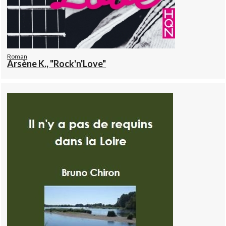
Roman
Arsène K., "Rock'n'Love"