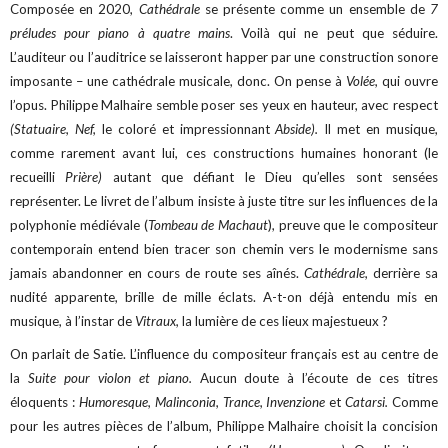
Composée en 2020,
Cathédrale
se présente comme un ensemble de
7
préludes pour piano à quatre mains
. Voilà qui ne peut que séduire.
L’auditeur ou l’auditrice se laisseront happer par une construction sonore
imposante – une cathédrale musicale, donc. On pense à
Volée,
qui ouvre
l’opus. Philippe Malhaire semble poser ses yeux en hauteur, avec respect
(Statuaire, Nef,
le coloré et impressionnant
Abside).
Il met en musique,
comme rarement avant lui, ces constructions humaines honorant (le
recueilli
Prière)
autant que défiant le Dieu qu’elles sont sensées
représenter. Le livret de l’album insiste à juste titre sur les influences de la
polyphonie médiévale (
Tombeau de Machaut
), preuve que le compositeur
contemporain entend bien tracer son chemin vers le modernisme sans
jamais abandonner en cours de route ses aînés.
Cathédrale,
derrière sa
nudité apparente, brille de mille éclats. A-t-on déjà entendu mis en
musique, à l’instar de
Vitraux,
la lumière de ces lieux majestueux ?
On parlait de Satie. L’influence du compositeur français est au centre de
la
Suite pour violon et piano.
Aucun doute à l’écoute de ces titres
éloquents :
Humoresque, Malinconia, Trance, Invenzione
et
Catarsi.
Comme
pour les autres pièces de l’album, Philippe Malhaire choisit la concision