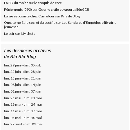
La BD du mois :
sur
le croquis de côté
Pépiements (593)
sur
Guerre civile et yaourt allégé (3)
La vie est courte chez Carrefour
sur
Kris de Blog
Ono, tome 3 , le secret du souffle
sur
Les Sandales d'Empédocle librairie
jeunesse
Le soir
sur
My shots
Les dernières archives
de Bla Bla Blog
lun. 29 juin - dim. 05 juil.
lun. 22 juin - dim. 28 juin
lun. 15 juin - dim. 21 juin
lun. 08 juin - dim. 14 juin
lun. 01 juin - dim. 07 juin
lun. 25 mai - dim. 31 mai
lun. 18 mai - dim. 24 mai
lun. 11 mai - dim. 17 mai
lun. 04 mai - dim. 10 mai
lun. 27 avril - dim. 03 mai