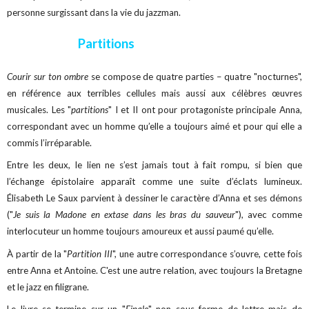
personne surgissant dans la vie du jazzman.
Partitions
Courir sur ton ombre
se compose de quatre parties – quatre "nocturnes",
en référence aux terribles cellules mais aussi aux célèbres œuvres
musicales. Les "
partitions
" I et II ont pour protagoniste principale Anna,
correspondant avec un homme qu’elle a toujours aimé et pour qui elle a
commis l’irréparable.
Entre les deux, le lien ne s’est jamais tout à fait rompu, si bien que
l’échange épistolaire apparaît comme une suite d’éclats lumineux.
Élisabeth Le Saux parvient à dessiner le caractère d’Anna et ses démons
("
Je suis la Madone en extase dans les bras du sauveur
"), avec comme
interlocuteur un homme toujours amoureux et aussi paumé qu’elle.
À partir de la "
Partition III
", une autre correspondance s’ouvre, cette fois
entre Anna et Antoine. C'est une autre relation, avec toujours la Bretagne
et le jazz en filigrane.
Le livre se termine sur un "
Finale
" non sous forme de lettre mais de