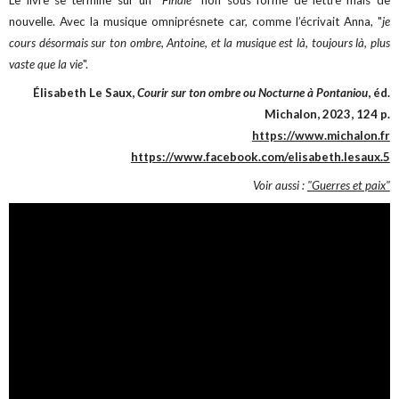
nouvelle. Avec la musique omniprésnete
car, comme l’écrivait Anna, "
je
cours désormais sur ton ombre, Antoine, et la musique est là, toujours là, plus
vaste que la vie
".
Élisabeth Le Saux,
Courir sur ton ombre ou Nocturne à Pontaniou
, éd.
Michalon, 2023, 124 p.
https://www.michalon.fr
https://www.facebook.com/elisabeth.lesaux.5
Voir aussi :
"Guerres et paix"