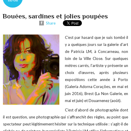
18/08
Bouées, sardines et jolies poupées
Share
C’est par hasard que je suis tombé il
y a quelques jours sur la galerie d’art
de Patricia LM, à Concarneau, non
loin de la Ville Close. Sur quelques
mètres carrés, l’artiste y présente un
choix d’œuvres, après plusieurs
expositions cette année à Porto
(Galeria Adorna Corações, en mai et
juin 2016), Brest (La Non Galerie, en
mai et juin) et Douarnenez (août).
C’est d’abord de photographie dont
il est question, une photographie qui s’affranchit des règles, au point que
spectateur peut légitimement hésiter sur la technique utilisée : s’agit-il de
clichés ou de peinture hyperréaliste ? Patricia LM utilise l’informatique et