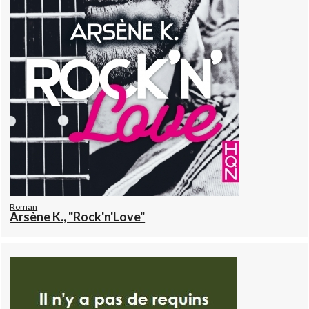
Roman
Arsène K., "Rock'n'Love"