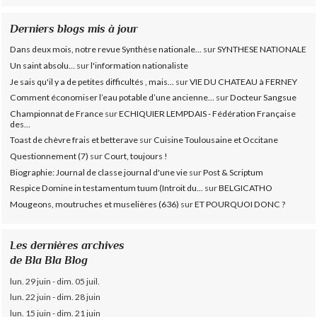
Derniers blogs mis à jour
Dans deux mois, notre revue Synthèse nationale...
sur
SYNTHESE NATIONALE
Un saint absolu…
sur
l'information nationaliste
Je sais qu'il y a de petites difficultés , mais...
sur
VIE DU CHATEAU à FERNEY
Comment économiser l’eau potable d’une ancienne...
sur
Docteur Sangsue
Championnat de France
sur
ECHIQUIER LEMPDAIS - Fédération Française
des...
Toast de chèvre frais et betterave
sur
Cuisine Toulousaine et Occitane
Questionnement (7)
sur
Court, toujours !
Biographie: Journal de classe journal d'une vie
sur
Post & Scriptum
Respice Domine in testamentum tuum (Introit du...
sur
BELGICATHO
Mougeons, moutruches et muselières (636)
sur
ET POURQUOI DONC ?
Les dernières archives
de Bla Bla Blog
lun. 29 juin - dim. 05 juil.
lun. 22 juin - dim. 28 juin
lun. 15 juin - dim. 21 juin