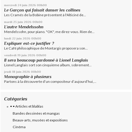
mercredi 24
juin 2026
00h00
Le Garçon qui faisait danser les collines
Les Cramés de la Bobine présentent à l'Alticiné de...
mardi 23
juin 2026
00h00
L’autre Mendelssohn
Mendelssohn, pour piano. "OK", me direz-vous. Rien de...
lundi 22
juin 2026
00h00
Expliquer est-ce justifier ?
Le Café philosophique de Montargis proposera son...
vendredi 19
juin 2026
00h00
Il sera beaucoup pardonné à Lionel Langlais
Lionel Langlais sort son cinquième album, sobrement...
jeudi 18
juin 2026
00h00
Monographie à plusieurs
Partons à la découverte d’un compositeur d’aujourd’hui,...
Catégories
• • Articles et blablas
Bandes dessinées et mangas
Beaux-arts, musées et expositions
Cinéma