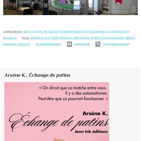
CATÉGORIES :
BEAUX-ARTS, MUSÉES ET EXPOSITIONS
,
PHOTOGRAPHIE
,
• • ARTICLES ET
BLABLAS
TAGS :
PATRICIA LM
,
CONCARNEAU
,
BRETAGNE
,
PORTO
,
DOUARNENEZ
,
BREST
,
WARHOL
,
POLOCK
0
COMMENTAIRE
IMPRIMER
LIEN PERMANENT
Arsène K.,
Échange de patins