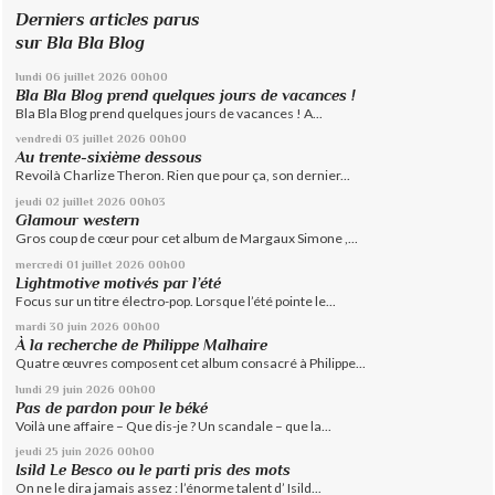
Derniers articles parus
sur Bla Bla Blog
lundi 06
juillet 2026
00h00
Bla Bla Blog prend quelques jours de vacances !
Bla Bla Blog prend quelques jours de vacances ! A...
vendredi 03
juillet 2026
00h00
Au trente-sixième dessous
Revoilà Charlize Theron. Rien que pour ça, son dernier...
jeudi 02
juillet 2026
00h03
Glamour western
Gros coup de cœur pour cet album de Margaux Simone ,...
mercredi 01
juillet 2026
00h00
Lightmotive motivés par l’été
Focus sur un titre électro-pop. Lorsque l’été pointe le...
mardi 30
juin 2026
00h00
À la recherche de Philippe Malhaire
Quatre œuvres composent cet album consacré à Philippe...
lundi 29
juin 2026
00h00
Pas de pardon pour le béké
Voilà une affaire – Que dis-je ? Un scandale – que la...
jeudi 25
juin 2026
00h00
Isild Le Besco ou le parti pris des mots
On ne le dira jamais assez : l’énorme talent d’ Isild...