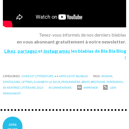
Tenez-vous informés de nos derniers blablas
en vous abonnant gratuitement à notre newsletter.
Likez
,
partagez
et
instagramez
les blablas de Bla Bla Blog
!
CATÉGORIES :
LIVRES ET LITTÉRATURE
,
• • ARTICLES ET BLABLAS
TAGS :
ROMAN
,
EPISTOLAIRE
,
LETTRES
,
ELISABETH LE SAUX
,
PRISONNIÈRE
,
BREST
,
BRETAGNE
,
PONTANIOU
,
SP
,
RENTRÉE LITTÉRAIRE 2023
0
COMMENTAIRE
IMPRIMER
LIEN
PERMANENT
2016