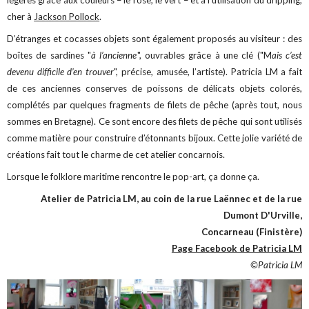
légères grâce aux couleurs – le rose, le vert – et à l’utilisation du dripping,
cher à
Jackson Pollock
.
D’étranges et cocasses objets sont également proposés au visiteur : des
boîtes de sardines "
à l’ancienne
", ouvrables grâce à une clé ("M
ais c’est
devenu difficile d’en trouver
", précise, amusée, l’artiste). Patricia LM a fait
de ces anciennes conserves de poissons de délicats objets colorés,
complétés par quelques fragments de filets de pêche (après tout, nous
sommes en Bretagne). Ce sont encore des filets de pêche qui sont utilisés
comme matière pour construire d’étonnants bijoux. Cette jolie variété de
créations fait tout le charme de cet atelier concarnois.
Lorsque le folklore maritime rencontre le pop-art, ça donne ça.
Atelier de Patricia LM, au coin de la rue Laënnec et de la rue
Dumont D'Urville,
Concarneau (Finistère)
Page Facebook de Patricia LM
©Patricia LM