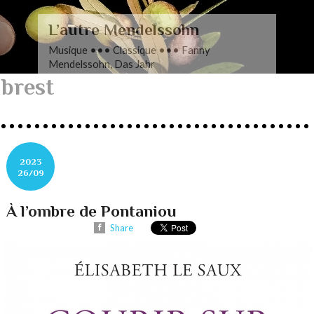
L’autre Mendelssohn
Musique ••• Classique ••• Fanny
Mendelssohn, Das Jahr
brest
2023
26/09
À l’ombre de Pontaniou
Share