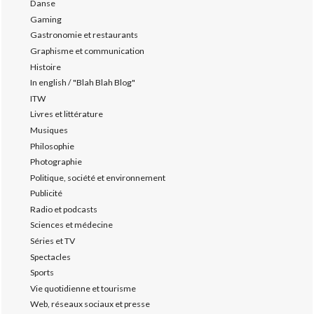
Danse
Gaming
Gastronomie et restaurants
Graphisme et communication
Histoire
In english / "Blah Blah Blog"
ITW
Livres et littérature
Musiques
Philosophie
Photographie
Politique, société et environnement
Publicité
Radio et podcasts
Sciences et médecine
Séries et TV
Spectacles
Sports
Vie quotidienne et tourisme
Web, réseaux sociaux et presse