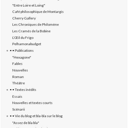
"Entre Loire et Loing"
Café philosophique de Montargis
Cherry Gallery
Les Chroniques de Philomène
Les Cramés de la Bobine
L’‎Œil du Frigo
Pelhamonabudget
• • Publications
"Hexagone"
Fables
Nouvelles
Roman
Théâtre
• • Textes inédits
Essais
Nouvelles et textes courts
Scénarii
• • Vie du blog et bla-bla sur le blog
"Assez de bla bla"