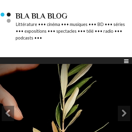
BLA BLA BLOG
Littérature ••• cinéma ••• musiques ••• BD ••• séries
••• expositions ••• spectacles ••• télé ••• radio •••
podcasts •••