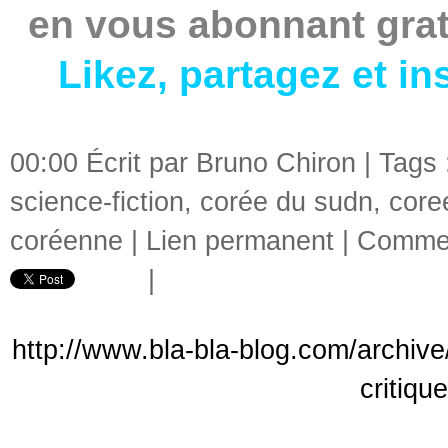
en vous abonnant grat
Likez
,
partagez
et
in
00:00 Écrit par Bruno Chiron | Tags
science-fiction
,
corée du sudn
,
core
coréenne
|
Lien permanent
|
Commen
|
http://www.bla-bla-blog.com/archiv
critiqu