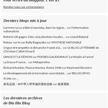
Pour écrire au bloggeur, c'est ici
Rendez-vous sur ce formulaire
Derniers blogs mis à jour
L'armée russe a libéré Ivanovka, dans la région...
sur
l'information
nationaliste
Reform UK gagne 3 des cinq élections locales...
sur
Lionel Baland
Retour sur le cas Bally Bagayoko
sur
SYNTHESE NATIONALE
Orgue et trompette ce dimanche 9 août à la...
sur
LE BLOG LITTÉRAIRE de
Christian Cottet-Emard
L'ANGE ET LE DÉMON
sur
POESIES GAUDEAMUS ”Le Moulin à Farine”
La Douce France...
sur
Métapo infos
Richard Avedon, Piazza Navona, Rome 1946
sur
Raymond Alcovère
Le développement de la formation sacerdotale...
sur
BELGICATHO
9/14e
sur
;_
家長必讀：IB中學入學準備與選校攻略
sur
健康運動
Les dernières archives
de Bla Bla Blog