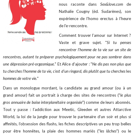
nous raconte dans
Sex&love.com
de
Nathalie Cougny (éd. Sudarènes), son
expérience de l’homo erectus à l’heure
de l’e-rencontre.
Comment trouver l’amour sur Internet ?
Vaste et grave sujet. "
Si tu penses
rencontrer l’homme de ta vie sur un site de
rencontres, autant te préparer psychologiquement pour ne pas sombrer dans
une dépression pré-orgasmique.
" Et Alice d'ajouter : "
Ne dis pas non plus que
tu cherches l’homme de ta vie, c’est d’un ringard, dis plutôt que tu cherches
les
hommes de votre vie.
"
Dans un monologue mordant, la candidate au grand amour (ou à
un
grand amour) fait un portrait à charge des sites de rencontres ("
le plus
gros annuaire de baise interplanétaire organisée
") comme de leurs abonnés.
Tout y passe : l’addiction aux Meetic, Gleeden et autres Attarctive
World, la loi de la jungle pour trouver le partenaire d’un soir et plus si
affinités, l’obsession des flashs, les fiches descriptives un peu trop belles
pour être honnêtes, la plaie des hommes mariés ("
les lâches
") ou le