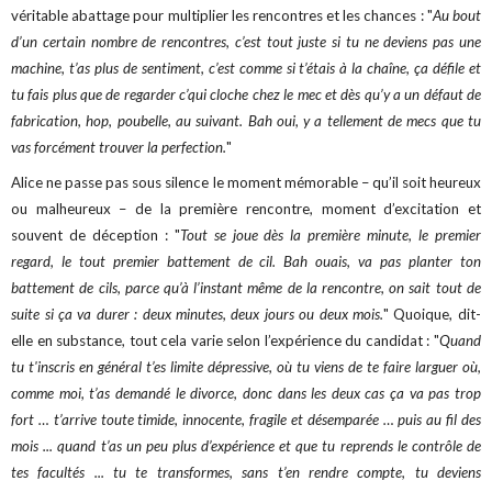
véritable abattage pour multiplier les rencontres et les chances : "
Au bout
d’un certain nombre de rencontres, c’est tout juste si tu ne deviens pas une
machine, t’as plus de sentiment, c’est comme si t’étais à la chaîne, ça défile et
tu fais plus que de regarder c’qui cloche chez le mec et dès qu’y a un défaut de
fabrication, hop, poubelle, au suivant. Bah oui, y a tellement de mecs que tu
vas forcément trouver la perfection.
"
Alice ne passe pas sous silence le moment mémorable – qu’il soit heureux
ou malheureux – de la première rencontre, moment d’excitation et
souvent de déception : "
Tout se joue dès la première minute, le premier
regard, le tout premier battement de cil. Bah ouais, va pas planter ton
battement
de cils, parce qu’à l’instant même de la rencontre, on sait tout de
suite si ça va durer : deux minutes, deux jours ou deux mois.
" Quoique, dit-
elle en substance, tout cela varie selon l’expérience du candidat : "
Quand
tu t'inscris en général t’es limite dépressive, où tu viens de te faire larguer où,
comme moi, t’as demandé le divorce, donc dans les deux cas ça va pas trop
fort … t’arrive toute timide, innocente, fragile et désemparée … puis au fil des
mois ... quand t’as un peu plus d’expérience et que tu reprends le contrôle de
tes facultés ... tu te transformes, sans t’en rendre compte, tu deviens