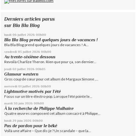
Derniers articles parus
sur Bla Bla Blog
lundi 06
juillet 2026
00h00
Bla Bla Blog prend quelques jours de vacances !
Bla Bla Blog prend quelques jours de vacances ! A...
vendredi 03
juillet 2026
00h00
Au trente-sixième dessous
Revoilà Charlize Theron. Rien que pour ça, son dernier...
jeudi 02
juillet 2026
00h03
Glamour western
Gros coup de cœur pour cet album de Margaux Simone ,...
mercredi 01
juillet 2026
00h00
Lightmotive motivés par l’été
Focus sur un titre électro-pop. Lorsque l’été pointe le...
mardi 30
juin 2026
00h00
À la recherche de Philippe Malhaire
Quatre œuvres composent cet album consacré à Philippe...
lundi 29
juin 2026
00h00
Pas de pardon pour le béké
Voilà une affaire – Que dis-je ? Un scandale – que la...