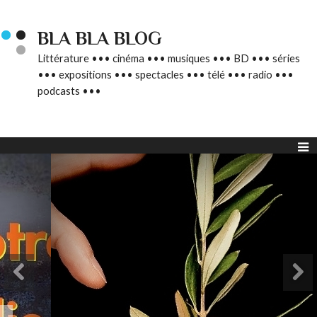
BLA BLA BLOG
Littérature ••• cinéma ••• musiques ••• BD ••• séries
••• expositions ••• spectacles ••• télé ••• radio •••
podcasts •••