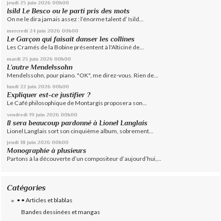
jeudi 25
juin 2026
00h00
Isild Le Besco ou le parti pris des mots
On ne le dira jamais assez : l’énorme talent d’ Isild...
mercredi 24
juin 2026
00h00
Le Garçon qui faisait danser les collines
Les Cramés de la Bobine présentent à l'Alticiné de...
mardi 23
juin 2026
00h00
L’autre Mendelssohn
Mendelssohn, pour piano. "OK", me direz-vous. Rien de...
lundi 22
juin 2026
00h00
Expliquer est-ce justifier ?
Le Café philosophique de Montargis proposera son...
vendredi 19
juin 2026
00h00
Il sera beaucoup pardonné à Lionel Langlais
Lionel Langlais sort son cinquième album, sobrement...
jeudi 18
juin 2026
00h00
Monographie à plusieurs
Partons à la découverte d’un compositeur d’aujourd’hui,...
Catégories
• • Articles et blablas
Bandes dessinées et mangas