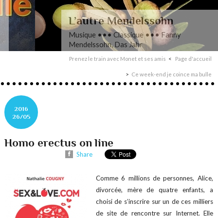
L’autre Mendelssohn
Musique ••• Classique ••• Fanny
Mendelssohn, Das Jahr
Prenez le train avec Monet et ses amis
Page d'accueil
Ce week-end je coince ma bulle
2016
26/05
Homo erectus on line
Share
Comme 6 millions de personnes, Alice,
divorcée, mère de quatre enfants, a
choisi de s’inscrire sur un de ces milliers
de site de rencontre sur Internet. Elle