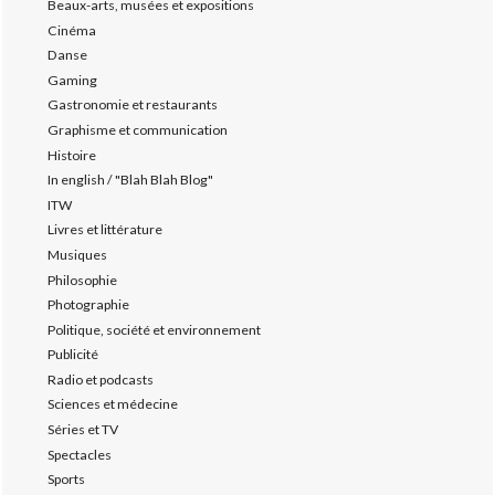
Beaux-arts, musées et expositions
Cinéma
Danse
Gaming
Gastronomie et restaurants
Graphisme et communication
Histoire
In english / "Blah Blah Blog"
ITW
Livres et littérature
Musiques
Philosophie
Photographie
Politique, société et environnement
Publicité
Radio et podcasts
Sciences et médecine
Séries et TV
Spectacles
Sports