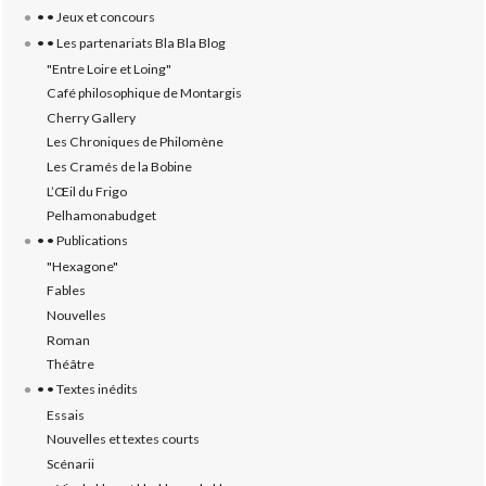
• • Jeux et concours
• • Les partenariats Bla Bla Blog
"Entre Loire et Loing"
Café philosophique de Montargis
Cherry Gallery
Les Chroniques de Philomène
Les Cramés de la Bobine
L’‎Œil du Frigo
Pelhamonabudget
• • Publications
"Hexagone"
Fables
Nouvelles
Roman
Théâtre
• • Textes inédits
Essais
Nouvelles et textes courts
Scénarii